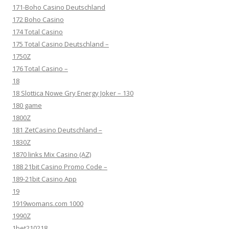
171-Boho Casino Deutschland
172 Boho Casino
174 Total Casino
175 Total Casino Deutschland –
1750Z
176 Total Casino –
18
18 Slottica Nowe Gry Energy Joker – 130
180 game
1800Z
181 ZetCasino Deutschland –
1830Z
1870 links Mix Casino (AZ)
188 21bit Casino Promo Code –
189-21bit Casino App
19
1919womans.com 1000
1990Z
1bet210218