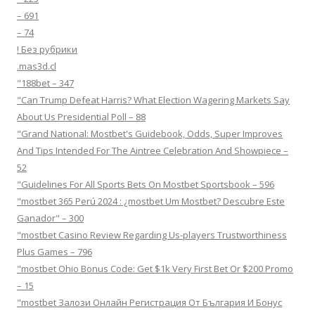
– 691
– 74
! Без рубрики
.mas3d.cl
"188bet – 347
"Can Trump Defeat Harris? What Election Wagering Markets Say
About Us Presidential Poll – 88
"Grand National: Mostbet's Guidebook, Odds, Super Improves
And Tips Intended For The Aintree Celebration And Showpiece –
52
"Guidelines For All Sports Bets On Mostbet Sportsbook – 596
"mostbet 365 Perú 2024 ️: ¿mostbet Um Mostbet? Descubre Este
Ganador" – 300
"mostbet Casino Review Regarding Us-players Trustworthiness
Plus Games – 796
"mostbet Ohio Bonus Code: Get $1k Very First Bet Or $200 Promo
– 15
"mostbet Залози Онлайн Регистрация От България И Бонус