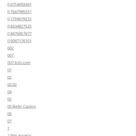
0,6754693441
0,7647985331
0,7739679233
0,8204827525
0,8476957677
0,9087176101
002
007
007-bsb.com
01
02
02.02
04
05
05-Betty Casino
06
07
1
1 Win Aviator