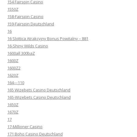
154 Fairspin Casino
1550Z
158-Fairspin Casino
159-Fairspin Deutschland
16
16 Slottica Atrakcyjny Bonus Powitalny – 881
16-Shiny Wilds Casino
1600all 300baZ
1600Z
1600Z2
1620Z
164—110
165 Wizebets Casino Deutschland
165-Wizebets Casino Deutschland
1650Z
1670Z
17
17-Millioner Casino
171 Boho Casino Deutschland