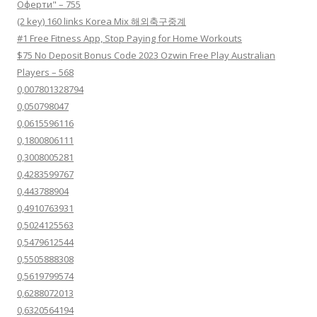
Оферти" – 755
(2 key) 160 links Korea Mix 해외축구중계
#1 Free Fitness App, Stop Paying for Home Workouts
$75 No Deposit Bonus Code 2023 Ozwin Free Play Australian
Players – 568
0,007801328794
0,050798047
0,0615596116
0,1800806111
0,3008005281
0,4283599767
0,443788904
0,4910763931
0,5024125563
0,5479612544
0,5505888308
0,5619799574
0,6288072013
0,6320564194