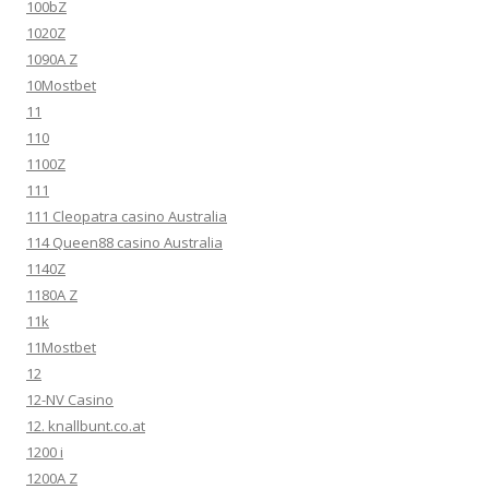
100bZ
1020Z
1090A Z
10Mostbet
11
110
1100Z
111
111 Cleopatra casino Australia
114 Queen88 casino Australia
1140Z
1180A Z
11k
11Mostbet
12
12-NV Casino
12. knallbunt.co.at
1200 i
1200A Z