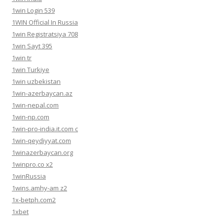
1win Login 539
1WIN Official In Russia
1win Registratsiya 708
1win Sayt 395
1win tr
1win Turkiye
1win uzbekistan
1win-azerbaycan.az
1win-nepal.com
1win-np.com
1win-pro-india.it.com c
1win-qeydiyyat.com
1winazerbaycan.org
1winpro.co x2
1winRussia
1wins.amhy-am z2
1x-betph.com2
1xbet