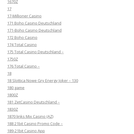
1670Z
17
17-Millioner Casino
171 Boho Casino Deutschland
171-Boho Casino Deutschland
172 Boho Casino
174 Total Casino
175 Total Casino Deutschland –
1750Z
176 Total Casino –
18
18 Slottica Nowe Gry Energy Joker – 130
180 game
1800Z
181 ZetCasino Deutschland –
1830Z
1870 links Mix Casino (AZ)
188 21bit Casino Promo Code –
189-21bit Casino App