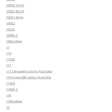
1000Z 50-50
1000Z 80-20
10031 done
100bZ
1020Z
1090A Z
10Mostbet
11
110
1100Z
111
111 Cleopatra casino Australia
114 Queen88 casino Australia
1140Z
1180A Z
11k
11Mostbet
12