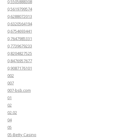
0,5505888308
0,5619799574
0,6288072013
0,6320564194
0,6754693441
0,7647985331
0,7739679233
0,8204827525
0,8476957677
0,9087176101
002
007
007-bsb.com
01
02
02.02
04
05
05-Betty Casino