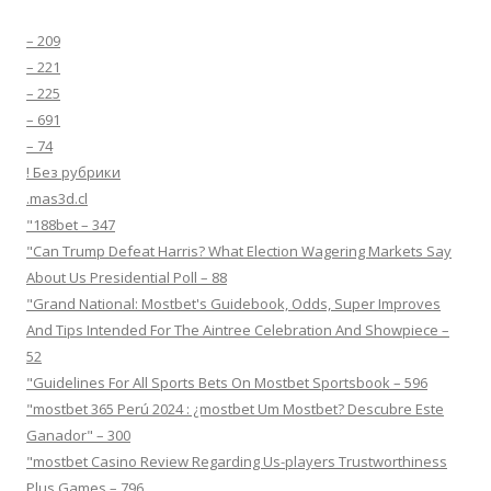
– 209
– 221
– 225
– 691
– 74
! Без рубрики
.mas3d.cl
"188bet – 347
"Can Trump Defeat Harris? What Election Wagering Markets Say
About Us Presidential Poll – 88
"Grand National: Mostbet's Guidebook, Odds, Super Improves
And Tips Intended For The Aintree Celebration And Showpiece –
52
"Guidelines For All Sports Bets On Mostbet Sportsbook – 596
"mostbet 365 Perú 2024 ️: ¿mostbet Um Mostbet? Descubre Este
Ganador" – 300
"mostbet Casino Review Regarding Us-players Trustworthiness
Plus Games – 796