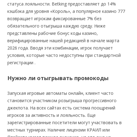
статуса лояльности. Betking предоставляет до 14%
кэшбэка для уровня «Король», а популярное казино 777
возвращает игрокам фиксированные 7% без
обязательного отыгрыша каждую среду. Ниже
представлены рабочие бонус коды казино,
верифицированные нашей редакцией в начале марта
2026 года. Вводя эти комбинации, игрок получает
условия, которые часто недоступны при стандартной
регистрации .
Нужно ли отыгрывать промокоды
Запуская игровые автоматы онлайн, клиент часто
становится участником розыгрыша прогрессивного
джекпота. На всех сайтах есть система поощрений
игроков за активность и лояльность. Еще
зарегистрированные посетители могут участвовать в
местных турнирах. Наличие лицензии КРАИЛ или