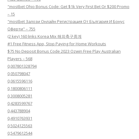
"mostbet Ohio Bonus Code: Get $1k Very First Bet Or $200 Promo
– 15
"mostbet Залози Онлайн Регистрация От България И Бонус
Оферти" – 755
(2 key) 160 links Korea Mix 해외축구중계
#1 Free Fitness App, Stop Paying for Home Workouts
$75 No Deposit Bonus Code 2023 Ozwin Free Play Australian
Players – 568
0,007801328794
0,050798047
0,0615596116
0,1800806111
0,3008005281
0,4283599767
0,443788904
0,4910763931
0,5024125563
0,5479612544