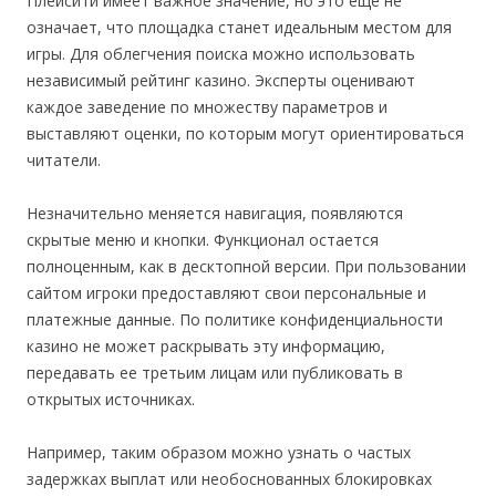
Плейсити имеет важное значение, но это еще не
означает, что площадка станет идеальным местом для
игры. Для облегчения поиска можно использовать
независимый рейтинг казино. Эксперты оценивают
каждое заведение по множеству параметров и
выставляют оценки, по которым могут ориентироваться
читатели.
Незначительно меняется навигация, появляются
скрытые меню и кнопки. Функционал остается
полноценным, как в десктопной версии. При пользовании
сайтом игроки предоставляют свои персональные и
платежные данные. По политике конфиденциальности
казино не может раскрывать эту информацию,
передавать ее третьим лицам или публиковать в
открытых источниках.
Например, таким образом можно узнать о частых
задержках выплат или необоснованных блокировках