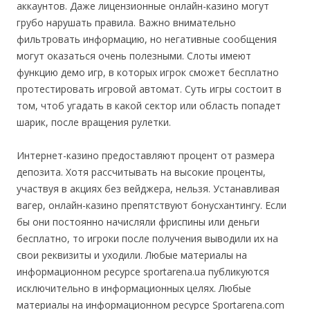
аккаунтов. Даже лицензионные онлайн-казино могут
грубо нарушать правила. Важно внимательно
фильтровать информацию, но негативные сообщения
могут оказаться очень полезными. Слоты имеют
функцию демо игр, в которых игрок сможет бесплатно
протестировать игровой автомат. Суть игры состоит в
том, чтоб угадать в какой сектор или область попадет
шарик, после вращения рулетки.
Интернет-казино предоставляют процент от размера
депозита. Хотя рассчитывать на высокие проценты,
участвуя в акциях без вейджера, нельзя. Устанавливая
вагер, онлайн-казино препятствуют бонусхантингу. Если
бы они постоянно начисляли фриспины или деньги
бесплатно, то игроки после получения выводили их на
свои реквизиты и уходили. Любые материалы на
информационном ресурсе sportarena.ua публикуютcя
исключительно в информационных целях. Любые
материалы на информационном ресурсе Sportarena.com