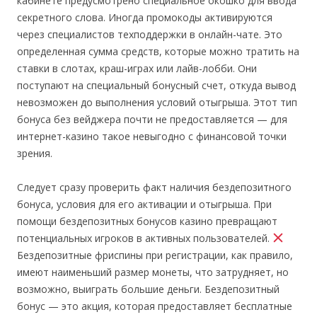
кабинете предусмотрено специальное окошко для ввода
секретного слова. Иногда промокоды активируются
через специалистов техподдержки в онлайн-чате. Это
определенная сумма средств, которые можно тратить на
ставки в слотах, краш-играх или лайв-лобби. Они
поступают на специальный бонусный счет, откуда вывод
невозможен до выполнения условий отыгрыша. Этот тип
бонуса без вейджера почти не предоставляется — для
интернет-казино такое невыгодно с финансовой точки
зрения.
Следует сразу проверить факт наличия бездепозитного
бонуса, условия для его активации и отыгрыша. При
помощи бездепозитных бонусов казино превращают
потенциальных игроков в активных пользователей.
Бездепозитные фриспины при регистрации, как правило,
имеют наименьший размер монеты, что затрудняет, но
возможно, выиграть большие деньги. Бездепозитный
бонус — это акция, которая предоставляет бесплатные