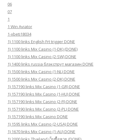
06
07
1
1 Win Aviator
1-xbeti18034
1) 1100 links English Frt trigger DONE
1) 1100 links Mix Casino (1-DK) (DONE)
1) 1100 links Mix Casino (2-SW) DONE
1) 1400 links russia блэкспрут магазин DONE
1) 1500 links Mix Casino (1-NL) DONE
1) 1500 links Mix Casino (2-DK) DONE
1) 157190 links Mix Casino (1-GR) DONE
1) 157190 links Mix Casino (1-HU) DONE
1) 157190 links Mix Casino (2-FI) DONE
1) 157190 links Mix Casino (2-PL) DONE
1) 157190 links Mix Casino DONE
1) 1595 links Mix Casino (2-USA) DONE
1) 1670 links Mix Casino (1-AU) DONE
1) 2000 links Thailand เว็บซื้อหวย (DONE)