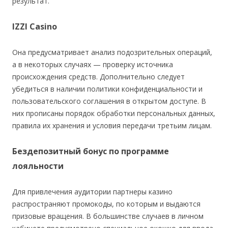
результат.
IZZI Casino
Она предусматривает анализ подозрительных операций,
а в некоторых случаях — проверку источника
происхождения средств. Дополнительно следует
убедиться в наличии политики конфиденциальности и
пользовательского соглашения в открытом доступе. В
них прописаны порядок обработки персональных данных,
правила их хранения и условия передачи третьим лицам.
Бездепозитный бонус по программе
лояльности
Для привлечения аудитории партнеры казино
распространяют промокоды, по которым и выдаются
призовые вращения. В большинстве случаев в личном