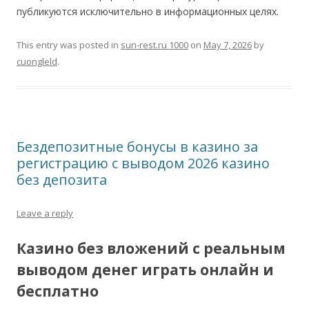
публикуются исключительно в информационных целях.
This entry was posted in
sun-rest.ru 1000
on
May 7, 2026
by
cuongleld
.
Бездепозитные бонусы в казино за
регистрацию с выводом 2026 казино
без депозита
Leave a reply
Казино без вложений с реальным
выводом денег играть онлайн и
бесплатно