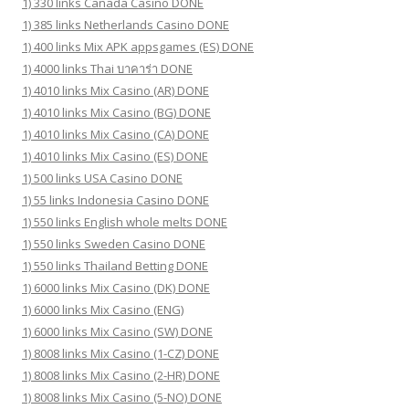
1) 330 links Canada Casino DONE
1) 385 links Netherlands Casino DONE
1) 400 links Mix APK appsgames (ES) DONE
1) 4000 links Thai บาคาร่า DONE
1) 4010 links Mix Casino (AR) DONE
1) 4010 links Mix Casino (BG) DONE
1) 4010 links Mix Casino (CA) DONE
1) 4010 links Mix Casino (ES) DONE
1) 500 links USA Casino DONE
1) 55 links Indonesia Casino DONE
1) 550 links English whole melts DONE
1) 550 links Sweden Casino DONE
1) 550 links Thailand Betting DONE
1) 6000 links Mix Casino (DK) DONE
1) 6000 links Mix Casino (ENG)
1) 6000 links Mix Casino (SW) DONE
1) 8008 links Mix Casino (1-CZ) DONE
1) 8008 links Mix Casino (2-HR) DONE
1) 8008 links Mix Casino (5-NO) DONE