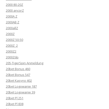
2000 80-20Z
2000 ancorZ
2000A Z
2000AB Z
2000allZ
2000Z
2000Z 50-50
2000Z_2
2000Z2
2000Zdp
205-TigerSpin Anmeldung
20bet Bonus 460
20bet Bonus 547
20bet Kasyno 402
20bet Logowanie 187
20bet Logowanie 39
20bet Pl 251
20bet Pl 838