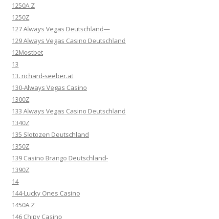
1250A Z
1250Z
127 Always Vegas Deutschland—
129 Always Vegas Casino Deutschland
12Mostbet
13
13. richard-seeber.at
130-Always Vegas Casino
1300Z
133 Always Vegas Casino Deutschland
1340Z
135 Slotozen Deutschland
1350Z
139 Casino Brango Deutschland-
1390Z
14
144-Lucky Ones Casino
1450A Z
146 Chipy Casino