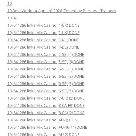
10
10 Best Workout Apps of 2026, Tested by Personal Trainers
10.02
10) 641286 links Mix Casino (1-UK) DONE
10) 641286 links Mix Casino (2-UK) DONE
10) 641286 links Mix Casino (3-NL) DONE
10) 641286 links Mix Casino (4-DE) DONE
10) 641286 links Mix Casino (5-SE) (4) DONE
10) 641286 links Mix Casino (5-SE) (6) DONE
10) 641286 links Mix Casino (6-SE) (1) DONE
10) 641286 links Mix Casino (6-SE) (2) DONE
10) 641286 links Mix Casino (6-SE) (3) DONE
10) 641286 links Mix Casino (6-SE) (5) DONE
10) 641286 links Mix Casino (7-UK) (5) DONE
10) 641286 links Mix Casino (8-CA-FR) DONE
10) 641286 links Mix Casino (8-CA) (2) DONE
10) 641286 links Mix Casino (AU-1) DONE
10) 641286 links Mix Casino (AU-10-11) DONE
10) 641286 links Mix Casino (AU-2) DONE