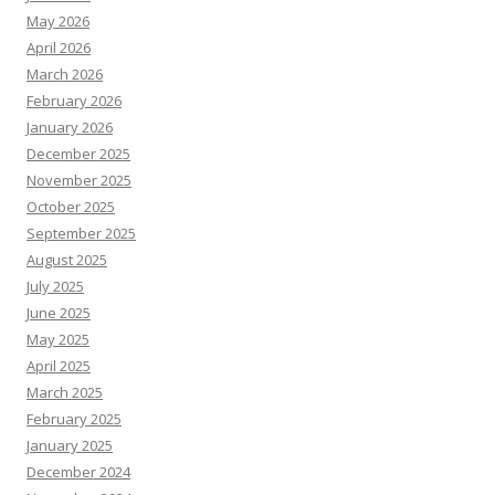
May 2026
April 2026
March 2026
February 2026
January 2026
December 2025
November 2025
October 2025
September 2025
August 2025
July 2025
June 2025
May 2025
April 2025
March 2025
February 2025
January 2025
December 2024