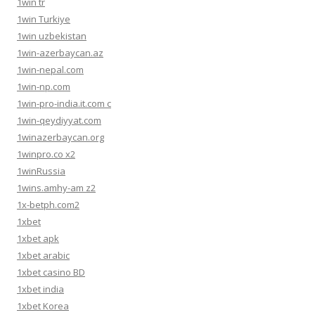
1win tr
1win Turkiye
1win uzbekistan
1win-azerbaycan.az
1win-nepal.com
1win-np.com
1win-pro-india.it.com c
1win-qeydiyyat.com
1winazerbaycan.org
1winpro.co x2
1winRussia
1wins.amhy-am z2
1x-betph.com2
1xbet
1xbet apk
1xbet arabic
1xbet casino BD
1xbet india
1xbet Korea