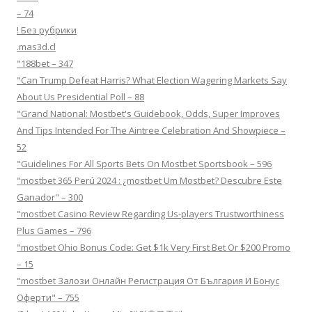
– 74
! Без рубрики
.mas3d.cl
"188bet – 347
"Can Trump Defeat Harris? What Election Wagering Markets Say
About Us Presidential Poll – 88
"Grand National: Mostbet's Guidebook, Odds, Super Improves
And Tips Intended For The Aintree Celebration And Showpiece –
52
"Guidelines For All Sports Bets On Mostbet Sportsbook – 596
"mostbet 365 Perú 2024 ️: ¿mostbet Um Mostbet? Descubre Este
Ganador" – 300
"mostbet Casino Review Regarding Us-players Trustworthiness
Plus Games – 796
"mostbet Ohio Bonus Code: Get $1k Very First Bet Or $200 Promo
– 15
"mostbet Залози Онлайн Регистрация От България И Бонус
Оферти" – 755