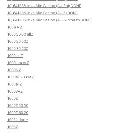
10) 641286 links Mix Casino (AU-3-4) DONE
10) 641286 links Mix Casino (AU-5) DONE
10) 641286 links Mix Casino (AU-6-7chast) DONE
100%A Z
1000 50-50 allZ
1000 50-50Z
1000 80-20Z
1000 allZ
1000 ancorZ
1000A Z
1000all 200baZ
1000allZ
1000BAZ
1000Z
1000Z 50-50
1000Z 80-20
10031 done
100bZ