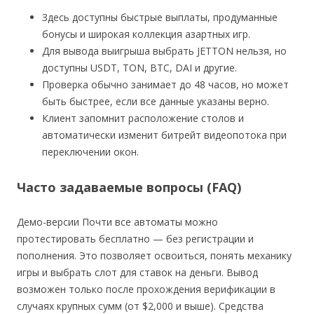
Здесь доступны быстрые выплаты, продуманные
бонусы и широкая коллекция азартных игр.
Для вывода выигрыша выбрать JETTON нельзя, но
доступны USDT, TON, BTC, DAI и другие.
Проверка обычно занимает до 48 часов, но может
быть быстрее, если все данные указаны верно.
Клиент запомнит расположение столов и
автоматически изменит битрейт видеопотока при
переключении окон.
Часто задаваемые вопросы (FAQ)
Демо-версии Почти все автоматы можно
протестировать бесплатно — без регистрации и
пополнения. Это позволяет освоиться, понять механику
игры и выбрать слот для ставок на деньги. Вывод
возможен только после прохождения верификации в
случаях крупных сумм (от $2,000 и выше). Средства