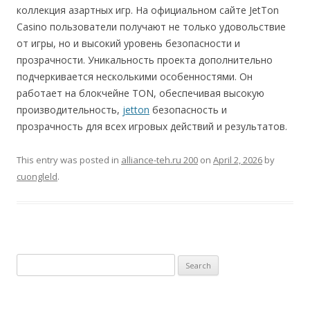
коллекция азартных игр. На официальном сайте JetTon
Casino пользователи получают не только удовольствие
от игры, но и высокий уровень безопасности и
прозрачности. Уникальность проекта дополнительно
подчеркивается несколькими особенностями. Он
работает на блокчейне TON, обеспечивая высокую
производительность,
jetton
безопасность и
прозрачность для всех игровых действий и результатов.
This entry was posted in
alliance-teh.ru 200
on
April 2, 2026
by
cuongleld
.
Search
for: