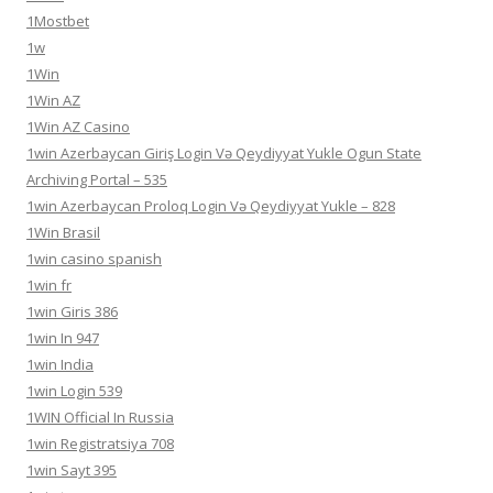
1Mostbet
1w
1Win
1Win AZ
1Win AZ Casino
1win Azerbaycan Giriş Login Və Qeydiyyat Yukle Ogun State
Archiving Portal – 535
1win Azerbaycan Proloq Login Və Qeydiyyat Yukle – 828
1Win Brasil
1win casino spanish
1win fr
1win Giris 386
1win In 947
1win India
1win Login 539
1WIN Official In Russia
1win Registratsiya 708
1win Sayt 395