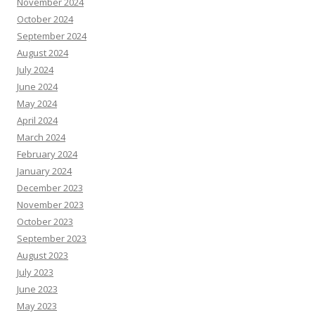
November 2024
October 2024
September 2024
August 2024
July 2024
June 2024
May 2024
April 2024
March 2024
February 2024
January 2024
December 2023
November 2023
October 2023
September 2023
August 2023
July 2023
June 2023
May 2023