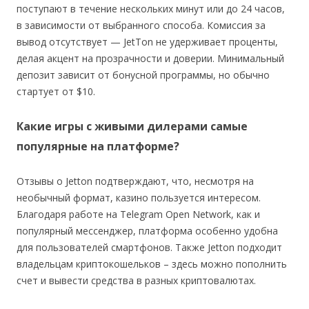
поступают в течение нескольких минут или до 24 часов,
в зависимости от выбранного способа. Комиссия за
вывод отсутствует — JetTon не удерживает проценты,
делая акцент на прозрачности и доверии. Минимальный
депозит зависит от бонусной программы, но обычно
стартует от $10.
Какие игры с живыми дилерами самые
популярные на платформе?
Отзывы о Jetton подтверждают, что, несмотря на
необычный формат, казино пользуется интересом.
Благодаря работе на Telegram Open Network, как и
популярный мессенджер, платформа особенно удобна
для пользователей смартфонов. Также Jetton подходит
владельцам криптокошельков – здесь можно пополнить
счет и вывести средства в разных криптовалютах.