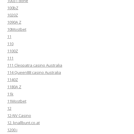
10031 done
100bZ
1020Z
1090A Z
10Mostbet
11
110
1100Z
111
111 Cleopatra casino Australia
114 Queen88 casino Australia
1140Z
1180A Z
11k
11Mostbet
12
12-NV Casino
12. knallbunt.co.at
1200 i