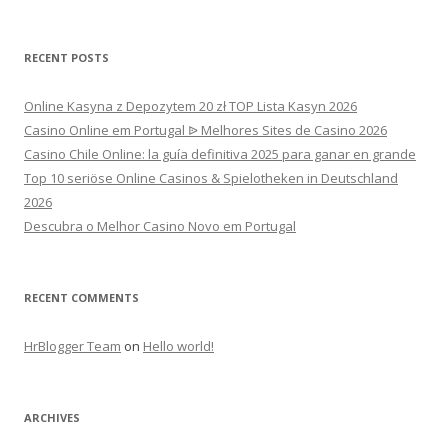
for:
RECENT POSTS
Online Kasyna z Depozytem 20 zł TOP Lista Kasyn 2026
Casino Online em Portugal ᐉ Melhores Sites de Casino 2026
Casino Chile Online: la guía definitiva 2025 para ganar en grande
Top 10 seriöse Online Casinos & Spielotheken in Deutschland
2026
Descubra o Melhor Casino Novo em Portugal
RECENT COMMENTS
HrBlogger Team
on
Hello world!
ARCHIVES