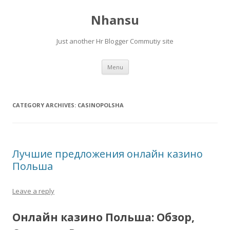
Nhansu
Just another Hr Blogger Commutiy site
Skip to content
Menu
CATEGORY ARCHIVES:
CASINOPOLSHA
Лучшие предложения онлайн казино
Польша
Leave a reply
Онлайн казино Польша: Обзор,