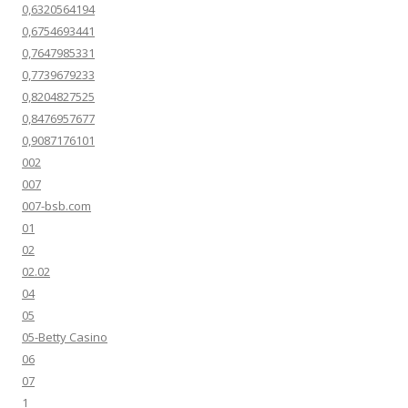
0,6320564194
0,6754693441
0,7647985331
0,7739679233
0,8204827525
0,8476957677
0,9087176101
002
007
007-bsb.com
01
02
02.02
04
05
05-Betty Casino
06
07
1