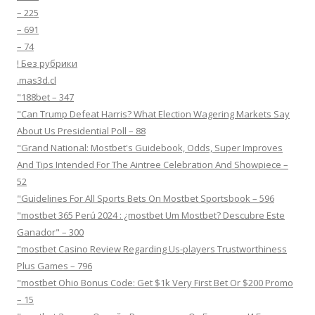
– 225
– 691
– 74
! Без рубрики
.mas3d.cl
"188bet – 347
"Can Trump Defeat Harris? What Election Wagering Markets Say
About Us Presidential Poll – 88
"Grand National: Mostbet's Guidebook, Odds, Super Improves
And Tips Intended For The Aintree Celebration And Showpiece –
52
"Guidelines For All Sports Bets On Mostbet Sportsbook – 596
"mostbet 365 Perú 2024 ️: ¿mostbet Um Mostbet? Descubre Este
Ganador" – 300
"mostbet Casino Review Regarding Us-players Trustworthiness
Plus Games – 796
"mostbet Ohio Bonus Code: Get $1k Very First Bet Or $200 Promo
– 15