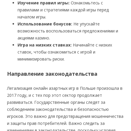
Изучение правил игры:
Ознакомьтесь с
правилами и стратегиями каждой игры перед
началом игры.
Использование бонусов:
Не упускайте
возможность воспользоваться предложениями и
акциями казино.
Игра на низких ставках:
Начинайте с низких
ставок, чтобы ознакомиться с игрой и
минимизировать риски.
Направление законодательства
Легализация онлайн азартных игр в Польше произошла в
2017 году, и с тех пор этот сектор продолжает
развиваться. Государственные органы следят за
соблюдением законодательства и безопасностью
игроков. Это важно для предотвращения мошенничества
и защиты прав потребителей. Важно следить за
изменениями в законодательстве, поскольку условия