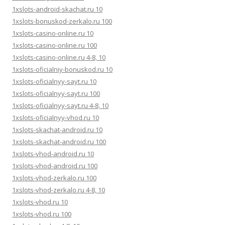
1xslots-android-skachat.ru 10
1xslots-bonuskod-zerkalo.ru 100
1xslots-casino-online.ru 10
1xslots-casino-online.ru 100
1xslots-casino-online.ru 4-8, 10
1xslots-oficialniy-bonuskod.ru 10
1xslots-oficialnyy-sayt.ru 10
1xslots-oficialnyy-sayt.ru 100
1xslots-oficialnyy-sayt.ru 4-8, 10
1xslots-oficialnyy-vhod.ru 10
1xslots-skachat-android.ru 10
1xslots-skachat-android.ru 100
1xslots-vhod-android.ru 10
1xslots-vhod-android.ru 100
1xslots-vhod-zerkalo.ru 100
1xslots-vhod-zerkalo.ru 4-8, 10
1xslots-vhod.ru 10
1xslots-vhod.ru 100