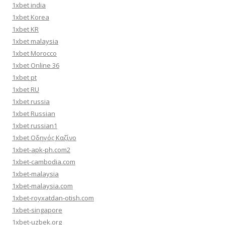
1xbet india
1xbet Korea
1xbet KR
1xbet malaysia
1xbet Morocco
1xbet Online 36
1xbet pt
1xbet RU
1xbet russia
1xbet Russian
1xbet russian1
1xbet Οδηγός Καζίνο
1xbet-apk-ph.com2
1xbet-cambodia.com
1xbet-malaysia
1xbet-malaysia.com
1xbet-royxatdan-otish.com
1xbet-singapore
1xbet-uzbek.org