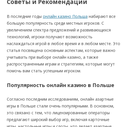
Советы и Рекомендации
В последние годы
онлайн казино Польша
набирают все
большую популярность среди местных игроков. С
увеличением спектра предложений и развивающихся
технологий, игроки получают возможность
наслаждаться игрой в любое время и в любом месте. Это
статья посвящена основным аспектам, которые важно
учитывать при выборе онлайн казино, а также
распространенным играм и стратегиям, которые могут
помочь вам стать успешным игроком.
Популярность онлайн казино в Польше
Согласно последним исследованиям, онлайн азартные
игры в Польше стали очень популярными. В основном,
это связано с тем, что лицензированные операторы
предлагают широкий выбор игр, включая карточные
игры, настольные игры и слоты, что делает азартные