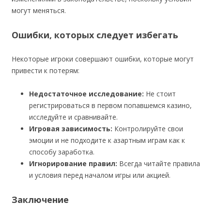
могут меняться.
Ошибки, которых следует избегать
Некоторые игроки совершают ошибки, которые могут
привести к потерям:
Недостаточное исследование:
Не стоит
регистрироваться в первом попавшемся казино,
исследуйте и сравнивайте.
Игровая зависимость:
Контролируйте свои
эмоции и не подходите к азартным играм как к
способу заработка.
Игнорирование правил:
Всегда читайте правила
и условия перед началом игры или акцией.
Заключение