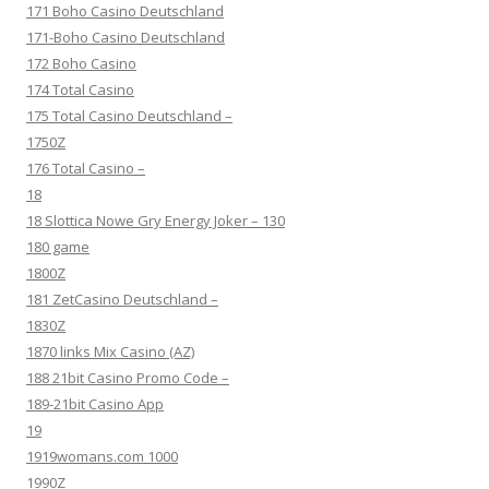
171 Boho Casino Deutschland
171-Boho Casino Deutschland
172 Boho Casino
174 Total Casino
175 Total Casino Deutschland –
1750Z
176 Total Casino –
18
18 Slottica Nowe Gry Energy Joker – 130
180 game
1800Z
181 ZetCasino Deutschland –
1830Z
1870 links Mix Casino (AZ)
188 21bit Casino Promo Code –
189-21bit Casino App
19
1919womans.com 1000
1990Z