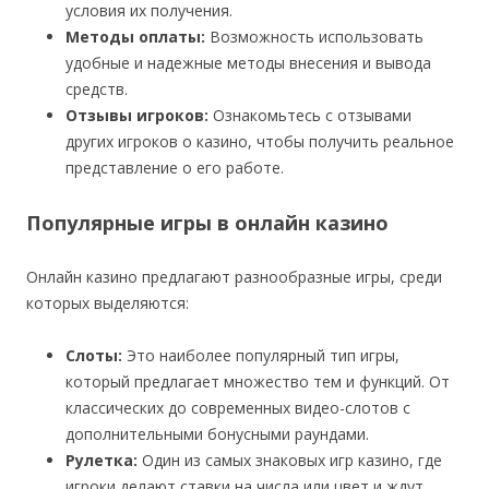
условия их получения.
Методы оплаты:
Возможность использовать
удобные и надежные методы внесения и вывода
средств.
Отзывы игроков:
Ознакомьтесь с отзывами
других игроков о казино, чтобы получить реальное
представление о его работе.
Популярные игры в онлайн казино
Онлайн казино предлагают разнообразные игры, среди
которых выделяются:
Слоты:
Это наиболее популярный тип игры,
который предлагает множество тем и функций. От
классических до современных видео-слотов с
дополнительными бонусными раундами.
Рулетка:
Один из самых знаковых игр казино, где
игроки делают ставки на числа или цвет и ждут,