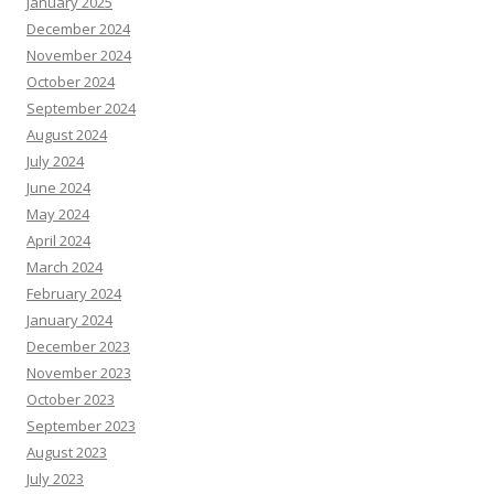
January 2025
December 2024
November 2024
October 2024
September 2024
August 2024
July 2024
June 2024
May 2024
April 2024
March 2024
February 2024
January 2024
December 2023
November 2023
October 2023
September 2023
August 2023
July 2023