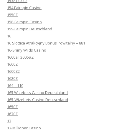
15381 03.02
154 Fairspin Casino
1550Z
158-Fairspin Casino
159-Fairspin Deutschland
16
16 Slottica Atrakcyjny Bonus Powitalny – 881
16-Shiny Wilds Casino
1600all 300baZ
1600Z
1600Z2
1620Z
164—110
165 Wizebets Casino Deutschland
165-Wizebets Casino Deutschland
1650Z
1670Z
17
17-Millioner Casino