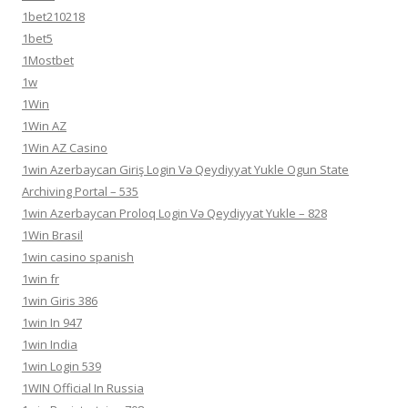
1bet210218
1bet5
1Mostbet
1w
1Win
1Win AZ
1Win AZ Casino
1win Azerbaycan Giriş Login Və Qeydiyyat Yukle Ogun State
Archiving Portal – 535
1win Azerbaycan Proloq Login Və Qeydiyyat Yukle – 828
1Win Brasil
1win casino spanish
1win fr
1win Giris 386
1win In 947
1win India
1win Login 539
1WIN Official In Russia