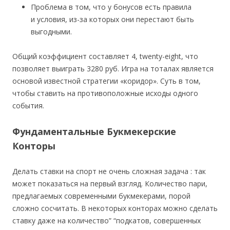
Проблема в том, что у бонусов есть правила
и условия, из-за которых они перестают быть
выгодными.
Общий коэффициент составляет 4, twenty-eight, что
позволяет выиграть 3280 руб. Игра на тоталах является
основой известной стратегии «коридор». Суть в том,
чтобы ставить на противоположные исходы одного
события.
Фундаментальные Букмекерские
Конторы
Делать ставки на спорт не очень сложная задача : так
может показаться на первый взгляд. Количество пари,
предлагаемых современными букмекерами, порой
сложно сосчитать. В некоторых конторах можно сделать
ставку даже на количество” “подкатов, совершенных