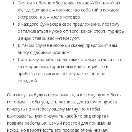
Система обычно обозначается как «Y/X» или «Y из
X», где Sumado a – количество событий в каждом
экспрессе, а X – число исходов.
У каждого букмекера свое предложение, поэтому
отталкиваться нужно от того, какой спорт, турниры
и виды ставок вас интересуют.
В таком случае вилочный сканер предложит вам
вилку с двойным исходом.
Поскольку заработки на таких ставках относятся к
категории высокорисковых инвестиций, то и
прибыль от выигрышей получается вполне
солидной.
Они могут (и будут) проигрывать, и к этому нужно быть
готовым. Чтобы увидеть роспись, достаточно просто
кликнуть по интересующему матчу. Но чтобы
выигрывать, нужно изучить какой-то вид спорта и
правила работы БК. Самый простой для понимания
исход, но вероятность его прохода очень низкая.