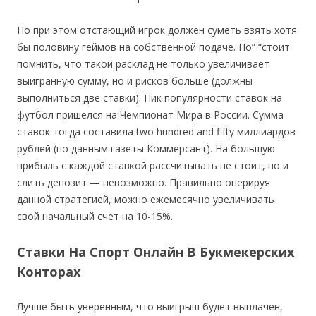
Но при этом отстающий игрок должен суметь взять хотя
бы половину геймов на собственной подаче. Но” “стоит
помнить, что такой расклад не только увеличивает
выигранную сумму, но и рисков больше (должны
выполниться две ставки). Пик популярности ставок на
футбол пришелся на Чемпионат Мира в России. Сумма
ставок тогда составила two hundred and fifty миллиардов
рублей (по данным газеты Коммерсант). На большую
прибыль с каждой ставкой рассчитывать не стоит, но и
слить депозит — невозможно. Правильно оперируя
данной стратегией, можно ежемесячно увеличивать
свой начальный счет на 10-15%.
Ставки На Спорт Онлайн В Букмекерских
Конторах
Лучше быть уверенным, что выигрыш будет выплачен,