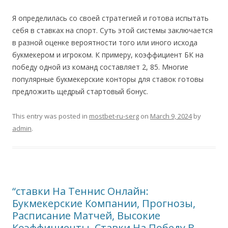
Я определилась со своей стратегией и готова испытать
себя в ставках на спорт. Суть этой системы заключается
в разной оценке вероятности того или иного исхода
букмекером и игроком. К примеру, коэффициент БК на
победу одной из команд составляет 2, 85. Многие
популярные букмекерские конторы для ставок готовы
предложить щедрый стартовый бонус.
This entry was posted in
mostbet-ru-serg
on
March 9, 2024
by
admin
.
“ставки На Теннис Онлайн:
Букмекерские Компании, Прогнозы,
Расписание Матчей, Высокие
Коэффициенты, Ставки На Победу В