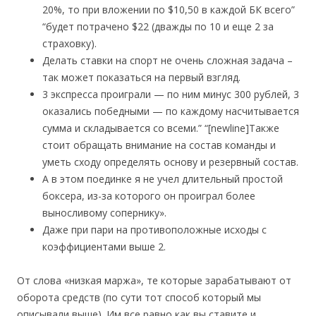
20%, то при вложении по $10,50 в каждой БК всего”
“будет потрачено $22 (дважды по 10 и еще 2 за
страховку).
Делать ставки на спорт не очень сложная задача –
так может показаться на первый взгляд.
3 экспресса проиграли — по ним минус 300 рублей, 3
оказались победными — по каждому насчитывается
сумма и складывается со всеми.” “[newline]Также
стоит обращать внимание на состав команды и
уметь сходу определять основу и резервный состав.
А в этом поединке я не учел длительный простой
боксера, из-за которого он проиграл более
выносливому сопернику».
Даже при пари на противоположные исходы с
коэффициентами выше 2.
От слова «низкая маржа», те которые зарабатывают от
оборота средств (по сути тот способ который мы
описывали выше). Им все равно как вы ставите и