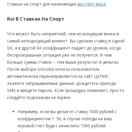
ставках на спорт для начинающих
мостбет вход
.
Roi В Ставках На Спорт
Что может быть неприятней, чем исчезнувшая вилка в
самый неподходящий момент. Вы сделали ставку в одной
БК, а в другой БК коэффициент падает до уровня, когда
беспроигрышная ситуация уже не получится. И чем
больше суммы ставок – тем выше результат в деньгах.
После выбора способа оплаты пользователь
автоматически перенаправляется на сайт ЦУПИС.
Укажите запрашиваемые данные, дождитесь прихода
SMS и введите пароль. Если процедуру поменяют, просто
следуйте подсказкам на экране.
Например, если вы делаете ставку 1000 рублей с
коэффициентом 1. 56, в случае победы на ваш
игровой счет будет зачислено 1560 рублей.