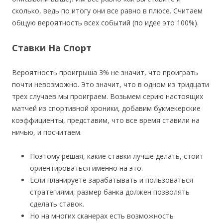
сколько, ведь по итогу они все равно в плюсе. Считаем
общую вероятность всех событий (по идее это 100%).
Ставки На Спорт
Вероятность проигрыша 3% не значит, что проиграть
почти невозможно. Это значит, что в одном из тридцати
трех случаев мы проиграем. Возьмем серию настоящих
матчей из спортивной хроники, добавим букмекерские
коэффициенты, представим, что все время ставили на
ничью, и посчитаем.
Поэтому решая, какие ставки лучше делать, стоит
ориентироваться именно на это.
Если планируете зарабатывать и пользоваться
стратегиями, размер банка должен позволять
сделать ставок.
Но на многих сканерах есть возможность