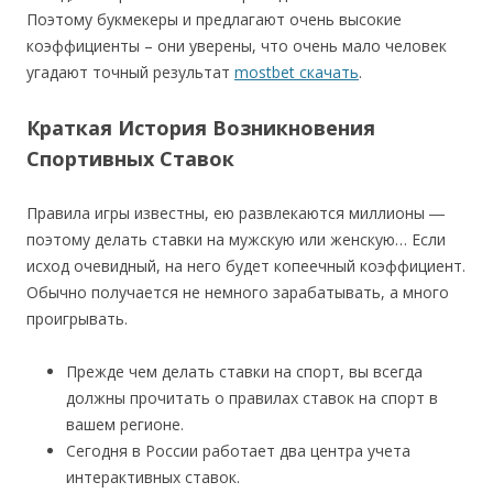
Поэтому букмекеры и предлагают очень высокие
коэффициенты – они уверены, что очень мало человек
угадают точный результат
mostbet скачать
.
Краткая История Возникновения
Спортивных Ставок
Правила игры известны, ею развлекаются миллионы ―
поэтому делать ставки на мужскую или женскую… Если
исход очевидный, на него будет копеечный коэффициент.
Обычно получается не немного зарабатывать, а много
проигрывать.
Прежде чем делать ставки на спорт, вы всегда
должны прочитать о правилах ставок на спорт в
вашем регионе.
Сегодня в России работает два центра учета
интерактивных ставок.