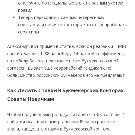
отключить потенциальные вилки с разным учетом
правил.
Теперь переходим к самому интересному —
советам для новичков, которые хотят попробовать
свои силы.
Александр, вот пример в статье, если он реальный – МЮ
против Базеля, 1. 38 на победу. Обратный коэффициент,
на победу Базеля, показывает, что букмекер со мной
согласен. Бывает еще «европейский гандикап», но
большинство российских букмекеров его не предлагают.
Как Делать Ставки В Букмекерских Конторах:
Советы Новичкам
Чтобы получить выигрыш, достаточно чтобы хотя бы 2
события оказались выигрышными. Если вы ранее не
знали, как делать ставки в букмекерской конторе,