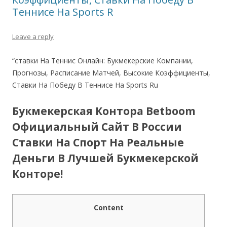
Теннисе На Sports R
Leave a reply
“ставки На Теннис Онлайн: Букмекерские Компании,
Прогнозы, Расписание Матчей, Высокие Коэффициенты,
Ставки На Победу В Теннисе На Sports Ru
Букмекерская Контора Betboom
Официальный Сайт В России
Ставки На Спорт На Реальные
Деньги В Лучшей Букмекерской
Конторе!
Content