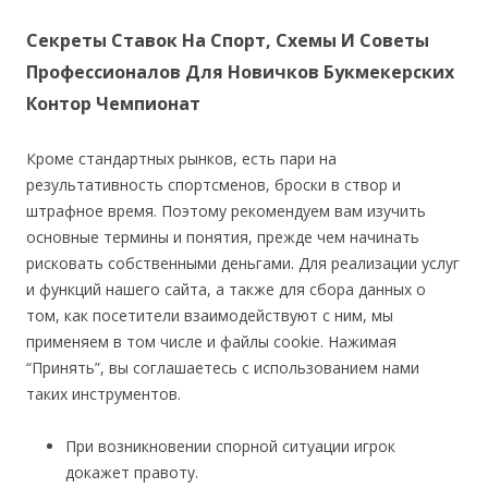
Секреты Ставок На Спорт, Схемы И Советы
Профессионалов Для Новичков Букмекерских
Контор Чемпионат
Кроме стандартных рынков, есть пари на
результативность спортсменов, броски в створ и
штрафное время. Поэтому рекомендуем вам изучить
основные термины и понятия, прежде чем начинать
рисковать собственными деньгами. Для реализации услуг
и функций нашего сайта, а также для сбора данных о
том, как посетители взаимодействуют с ним, мы
применяем в том числе и файлы cookie. Нажимая
“Принять”, вы соглашаетесь с использованием нами
таких инструментов.
При возникновении спорной ситуации игрок
докажет правоту.