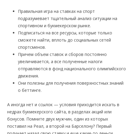
Правильная игра на ставках на спорт
подразумевает тщательный анализ ситуации на
спортивном и букмекерском рынке.
Подписаться на все ресурсы, которые только
сможете найти, вплоть до социальных сетей
спортсменов.
Причем объем ставок и сборов постоянно
увеличивается, а все полученные налоги
отправляются в фонд национального олимпийского
движения.
Они полезны для получения поверхностных знаний
о беттинге.
А иногда нет и ссылок — условия приходится искать в
недрах букмекерского сайта, в разделах акций или
бонусов. Помните двух мужчин, один из которых
поставил на Реал, а второй на Барселону? Первый
получает назад свою ставку и еще какие-то деньги