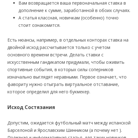
Вам возвращается ваша первоначальная ставка в
дополнение к сумме, заработанной в обоих случаях.
А статья классная, новичкам (особенно) точно
стоит ознакомится.
Есть нюансы, например, в отдельных конторах ставка на
двойной исход рассчитывается только с учетом
основного времени встречи. Делать ставки с
искусственным гандикапом придумали, чтобы оживить
спортивные события, в которых силы соперников
изначально выглядят неравными. Первое означает, что
фавориту нужно отыграть виртуальное отставание,
которое определил для него букмекер.
Исход Состязания
Допустим, ожидается футбольный матч между испанской
Барселоной и Ярославским Шинником (а почему нет ).
Полезная и информативная статья, для таких новичков