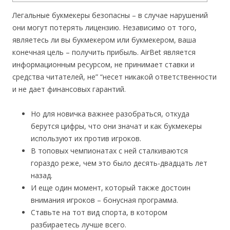
Легальные букмекеры безопасны – в случае нарушений
они могут потерять лицензию. Независимо от того,
являетесь ли вы букмекером или букмекером, ваша
конечная цель – получить прибыль. AirBet является
информационным ресурсом, не принимает ставки и
средства читателей, не” “несет никакой ответственности
и не дает финансовых гарантий.
Но для новичка важнее разобраться, откуда
берутся цифры, что они значат и как букмекеры
используют их против игроков.
В топовых чемпионатах с ней сталкиваются
гораздо реже, чем это было десять-двадцать лет
назад.
И еще один момент, который также достоин
внимания игроков – бонусная программа.
Ставьте на тот вид спорта, в котором
разбираетесь лучше всего.