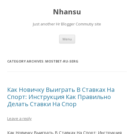
Nhansu
Just another Hr Blogger Commutiy site
Skip to content
Menu
CATEGORY ARCHIVES:
MOSTBET-RU-SERG
Как Новичку Выиграть В Ставках На
Спорт: Инструкция Как Правильно
Делать Ставки На Спор
Leave a reply
Как Новичку Выиграть В Ставках На Спорт: Инструкция