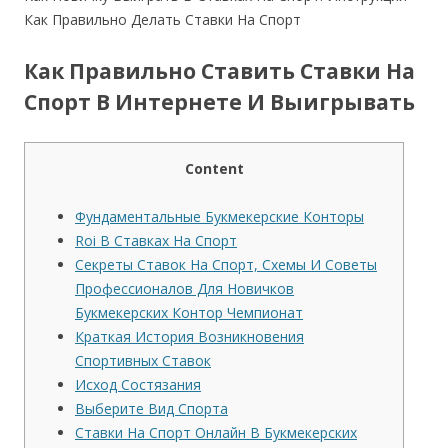
Как Правильно Делать Ставки На Спорт
Как Правильно Ставить Ставки На
Спорт В Интернете И Выигрывать
Content
Фундаментальные Букмекерские Конторы
Roi В Ставках На Спорт
Секреты Ставок На Спорт, Схемы И Советы
Профессионалов Для Новичков
Букмекерских Контор Чемпионат
Краткая История Возникновения
Спортивных Ставок
Исход Состязания
Выберите Вид Спорта
Ставки На Спорт Онлайн В Букмекерских