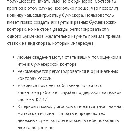
толучшевсего начать именно с ординаров. Составить
прогноз в этом случае несколько проще, что позволит
новичку чащевыигрыватьу букмекера. Пользователь
имеет право создать аккаунты в разных букмекерских
конторах, но не стоит дважды регистрироваться у
одного букмекера. Желательно изучить правила приема
ставок на вид спорта, который интересует.
Любые сведения могут стать вашим помощником в
игре в букмекерской конторе.
Рекомендуется регистрироваться в официальных
конторах России.
У сервиса пока нет собственного сайта, с
клиентами работает служба поддержки платежной
системы КИВИ.
К первому правилу игроков относится такая важная
житейская истина — играть в пределах тех
денежных сумм, которые можешь себе позволить
на это истратить.