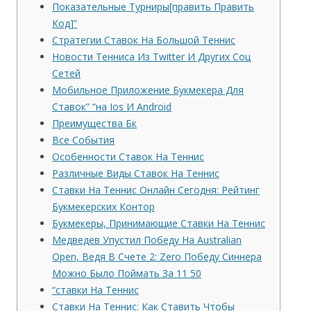
Показательные Турниры[править Править
Код]”
Стратегии Ставок На Большой Теннис
Новости Тенниса Из Twitter И Других Соц
Сетей
Мобильное Приложение Букмекера Для
Ставок” “на Ios И Android
Преимущества Бк
Все События
Особенности Ставок На Теннис
Различные Виды Ставок На Теннис
Ставки На Теннис Онлайн Сегодня: Рейтинг
Букмекерских Контор
Букмекеры, Принимающие Ставки На Теннис
Медведев Упустил Победу На Australian
Open, Ведя В Счете 2: Zero Победу Синнера
Можно Было Поймать За 11 50
“ставки На Теннис
Ставки На Теннис: Как Ставить Чтобы