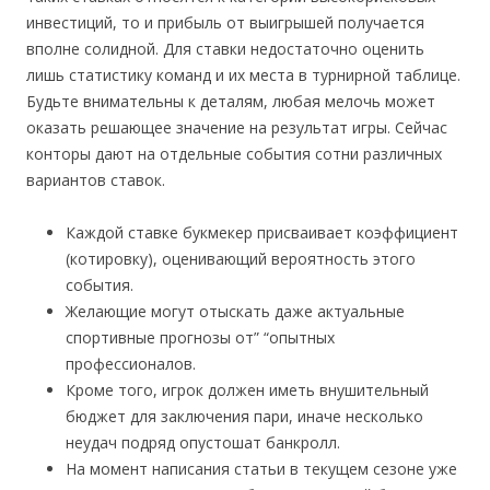
инвестиций, то и прибыль от выигрышей получается
вполне солидной. Для ставки недостаточно оценить
лишь статистику команд и их места в турнирной таблице.
Будьте внимательны к деталям, любая мелочь может
оказать решающее значение на результат игры. Сейчас
конторы дают на отдельные события сотни различных
вариантов ставок.
Каждой ставке букмекер присваивает коэффициент
(котировку), оценивающий вероятность этого
события.
Желающие могут отыскать даже актуальные
спортивные прогнозы от” “опытных
профессионалов.
Кроме того, игрок должен иметь внушительный
бюджет для заключения пари, иначе несколько
неудач подряд опустошат банкролл.
На момент написания статьи в текущем сезоне уже