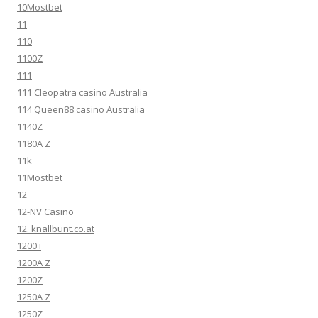
10Mostbet
11
110
1100Z
111
111 Cleopatra casino Australia
114 Queen88 casino Australia
1140Z
1180A Z
11k
11Mostbet
12
12-NV Casino
12. knallbunt.co.at
1200 i
1200A Z
1200Z
1250A Z
1250Z