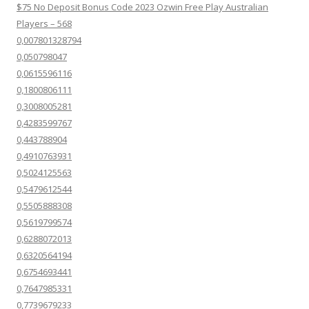
$75 No Deposit Bonus Code 2023 Ozwin Free Play Australian
Players – 568
0,007801328794
0,050798047
0,0615596116
0,1800806111
0,3008005281
0,4283599767
0,443788904
0,4910763931
0,5024125563
0,5479612544
0,5505888308
0,5619799574
0,6288072013
0,6320564194
0,6754693441
0,7647985331
0,7739679233