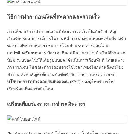
วิธีการฝาก-ถอนเงินที่สะดวกและรวดเร็ว
การเลือกบริการฝาก-ถอนเงินที่สะดวกรวดเร็วเป็นปัจจัยสำคัญ
สำหรับประสบการณ์การใช้งานที่ดี ควรมองหาแพลตฟอร์มที่รองรับ
ช่องทางที่หลากหลาย เช่น การโอนผ่านธนาคารออนไลน์
แอปพลิเคชันธนาคาร
บัตรเครดิต/เดบิต และกระเป๋าเงินดิจิทัลยอด
นิยม ระบบอัตโนมัติเต็มรูปแบบจะดำเนินการเกือบทันที โดยเฉพาะ
การฝากเงิน ในขณะที่การถอนอาจใช้เวลาเพียงไม่กี่นาทีถึงชั่วโมง
ทำงาน สิ่งสำคัญคือต้องยืนยันขีดจำกัดรายการและตรวจสอบ
นโยบายการตรวจสอบยืนยันตัวตน
(KYC) ของผู้ให้บริการให้
เรียบร้อยเพื่อความลื่นไหล
เปรียบเทียบช่องทางการชำระเงินต่างๆ
ปัจจุบันการฝาก-ถอนเงินทำได้สะดวกรวดเร็วทันใจผ่านช่องทาง