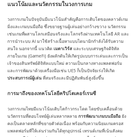
แนวโน้มและนวัตกรรมในวงการเกม
วงการเกมในปัจจุบันมีแนวโน้มสำคัญคือการเติบโตของคลาวด์เกม
มิ่งและเกมบนมือถือ ซึ่งขยายฐานผู้เล่นอย่างกว้างขวาง นวัตกรรม
เช่นเกมที่ผสานโลกเสมือนจริงและโลกจริงผ่านเทคโนโลยี AR และ
การนำระบบ AI มาใช้สร้างเนื้อหาแบบไดนามิกกำลังได้รับความ
สนใจ นอกจากนี้ แนวคิด
เมตาเวิร์ส
และระบบเศรษฐกิจดิจิทัล
ภายในเกม (GameFi) ยังผลักดันให้เกิดรูปแบบการเล่นและการเป็น
เจ้าของสินทรัพย์ดิจิทัลแบบใหม่ ความเป็นกลางทางแพลตฟอร์ม
และการพัฒนาด้วยเครื่องมือเช่น UE5 ก็เป็นปัจจัยเร่งให้เกิด
ประสบการณ์ผู้เล่น
ที่สมจริงและมีปฏิสัมพันธ์สูงยิ่งขึ้น
การมาถึงของเทคโนโลยีคริปโตเคอร์เรนซี
วงการเกมไทยมีแนวโน้มเติบโตก้าวกระโดด โดยขับเคลื่อนด้วย
นวัตกรรมที่ตอบโจทย์ผู้เล่นหลากหลาย
การพัฒนาเกมบนมือถือ
ยัง
คงเป็นตลาดหลักที่ขยายตัวต่อเนื่อง พร้อมกับความนิยมเกมครอส
แพลตฟอร์มที่ให้เล่นร่วมกันได้ทุกอุปกรณ์ เทรนด์เกมที่เน้นสังคม