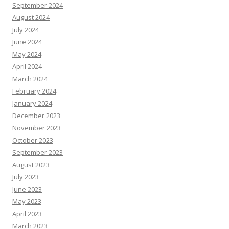
September 2024
August 2024
July 2024
June 2024
May 2024
April 2024
March 2024
February 2024
January 2024
December 2023
November 2023
October 2023
September 2023
August 2023
July 2023
June 2023
May 2023
April 2023
March 2023