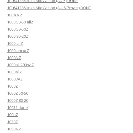
10) 641286 links Mix Casino (AU-5) DONE
10) 641286 links Mix Casino (AU-6-7chast) DONE
100%A Z
1000 50-50 allZ
1000 50-50Z
1000 80-20Z
1000 allZ
1000 ancorZ
1000A Z
1000all 200baZ
1000allZ
1000BAZ
1000Z
1000Z 50-50
1000Z 80-20
10031 done
100bZ
1020Z
1090A Z