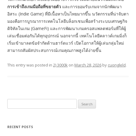
การเข้าถึงเกมมือถือที่ขยายตัว
และการยอมรับเกมจากนักพัฒนา
อิสระ (Indie Game) ที่มีเนื้อหาเป็นไทยมากขึ้น นวัตกรรมที่น่าจับตา
มองคือการบูรณาการเทคโนโลยีบล็อกเชนเพื่อสร้างระบบเศรษฐกิจ
ดิจิทัลในเกม (GameFi) และการพัฒนาเกมครอสแพลตฟอร์มที่ให้ผู้
เล่นเชื่อมต่อกันได้ทุกอุปกรณ์ นอกจากนี้ เทคโนโลยีคลาวด์เกมมิ่งก็
เริ่มเข้ามาลดข้อจำกัดด้านฮาร์ดแวร์ เปิดโอกาสให้ผู้เล่นกลุ่มใหม่
สามารถสัมผัสประสบการณ์เกมคุณภาพสูงได้ง่ายขึ้น
This entry was posted in
2) 3000k
on
March 28, 2026
by
cuongleld
.
Search
for:
RECENT POSTS