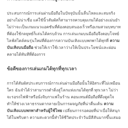
ประสบการณ์การเล่นผ่านมือถือในปัจจุบันนั้นลื่นไหลและสมจริง
อย่างไม่น่าเชื่อ แค่ใช้นิ้วสัมผัสก็สามารถควบคุมเกมได้อย่างแม่นยำ
ไม่ว่าจะเป็นเกมแนวแอคชันที่ต้องตอบสนองเร็วหรือเกมสวมบทบาท
ที่ต้องใช้กลยุทธ์ก็เล่นได้ครบถ้วน การเล่นเกมบนมือถือจึงตอบโจทย์
ไลฟ์สไตล์คนรุ่นใหม่ที่ต้องการความบันเทิงแบบพกพาได้ทุกที่
ความ
บันเทิงบนมือถือ
ช่วยให้เราใช้เวลาว่างให้เป็นประโยชน์และผ่อน
คลายได้ทันทีที่ต้องการ
ข้อดีของการเล่นเกมได้ทุกที่ทุกเวลา
การได้สัมผัสประสบการณ์การเล่นผ่านมือถือนั้นให้อิสระที่ไม่เหมือน
ใคร ฉันจำได้ว่าสามารถดำดิ่งสู่โลกแห่งเกมได้ทุกที่ ทุกเวลา ไม่ว่า
จะรอรถไฟฟ้าหรือนั่งจิบกาแฟในร้าน คอนเทนต์มือถือที่ดึงดูดใจ
ทำให้ช่วงเวลาธรรมดากลายเป็นการผจญภัยที่น่าตื่นเต้น
ความ
บันเทิงแบบพกพาสำหรับผู้ใช้ไทย
เปลี่ยนการรอคอยที่น่าเบื่อให้สนุก
ได้ในพริบตา ความสะดวกนี้ทำให้ชีวิตประจำวันมีสีสันมากขึ้นเสมอ