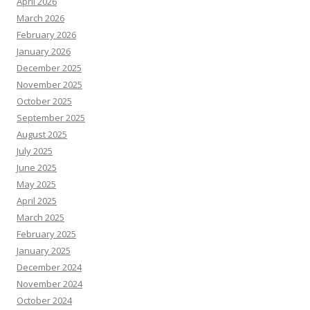
April 2026
March 2026
February 2026
January 2026
December 2025
November 2025
October 2025
September 2025
August 2025
July 2025
June 2025
May 2025
April 2025
March 2025
February 2025
January 2025
December 2024
November 2024
October 2024