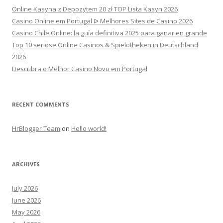
Online Kasyna z Depozytem 20 zł TOP Lista Kasyn 2026
Casino Online em Portugal ᐉ Melhores Sites de Casino 2026
Casino Chile Online: la guía definitiva 2025 para ganar en grande
Top 10 seriöse Online Casinos & Spielotheken in Deutschland
2026
Descubra o Melhor Casino Novo em Portugal
RECENT COMMENTS
HrBlogger Team
on
Hello world!
ARCHIVES
July 2026
June 2026
May 2026