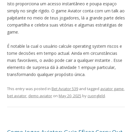
Isto proporciona um acesso instantâneo e poupa espaço
simply no single rígido. O game Aviator conta com um talk ao
palpitante no meio de teus jogadores, lá a grande parte deles
compartilha e celebra suas vitórias e algumas estratégias de
game.
É notable la cual o usuário calcule operating system riscos e
tome decisões em tempo actual. Ainda em circunstâncias
mais favoráveis, o avião pode cair a qualquer instante . Esse
elemento de surpresa dá à atividade 1 empuje particular,
transformando qualquer propósito única.
This entry was posted in
Bet Aviator 539
and tagged
aviator game
,
bet aviator
,
demo aviator
on
May 20, 2025
by
cuongleld
.