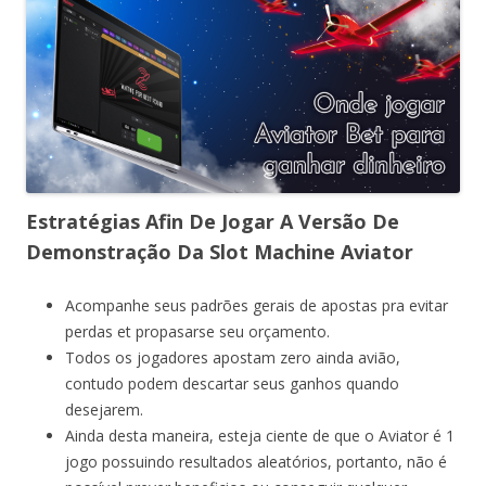
Estratégias Afin De Jogar A Versão De
Demonstração Da Slot Machine Aviator
Acompanhe seus padrões gerais de apostas pra evitar
perdas et propasarse seu orçamento.
Todos os jogadores apostam zero ainda avião,
contudo podem descartar seus ganhos quando
desejarem.
Ainda desta maneira, esteja ciente de que o Aviator é 1
jogo possuindo resultados aleatórios, portanto, não é