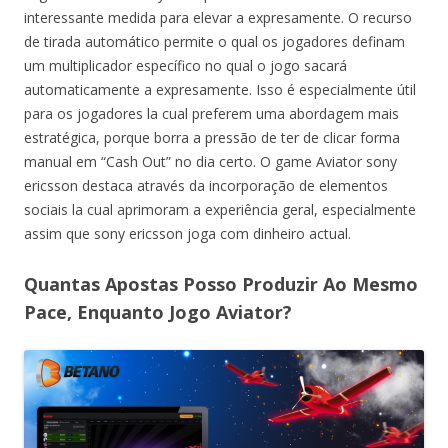
interessante medida para elevar a expresamente. O recurso
de tirada automático permite o qual os jogadores definam
um multiplicador específico no qual o jogo sacará
automaticamente a expresamente. Isso é especialmente útil
para os jogadores la cual preferem uma abordagem mais
estratégica, porque borra a pressão de ter de clicar forma
manual em “Cash Out” no dia certo. O game Aviator sony
ericsson destaca através da incorporação de elementos
sociais la cual aprimoram a experiência geral, especialmente
assim que sony ericsson joga com dinheiro actual.
Quantas Apostas Posso Produzir Ao Mesmo
Pace, Enquanto Jogo Aviator?