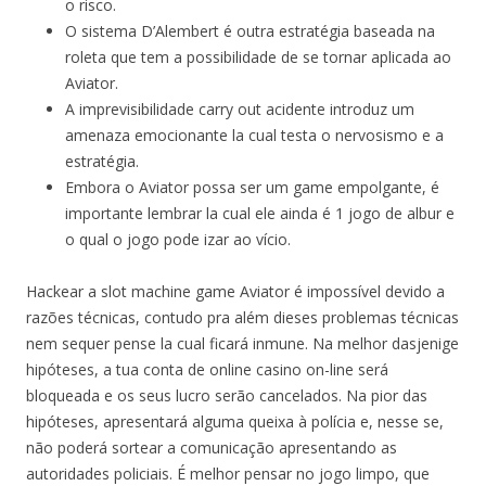
o risco.
O sistema D’Alembert é outra estratégia baseada na
roleta que tem a possibilidade de se tornar aplicada ao
Aviator.
A imprevisibilidade carry out acidente introduz um
amenaza emocionante la cual testa o nervosismo e a
estratégia.
Embora o Aviator possa ser um game empolgante, é
importante lembrar la cual ele ainda é 1 jogo de albur e
o qual o jogo pode izar ao vício.
Hackear a slot machine game Aviator é impossível devido a
razões técnicas, contudo pra além dieses problemas técnicas
nem sequer pense la cual ficará inmune. Na melhor dasjenige
hipóteses, a tua conta de online casino on-line será
bloqueada e os seus lucro serão cancelados. Na pior das
hipóteses, apresentará alguma queixa à polícia e, nesse se,
não poderá sortear a comunicação apresentando as
autoridades policiais. É melhor pensar no jogo limpo, que