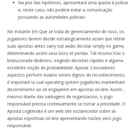
Na pior das hipóteses, apresentará uma queixa à polícia
e, neste caso, não poderá evitar a comunicação
possuindo as autoridades policiais.
No Instante Em Que ze trata de gerenciamento de risco, os
jogadores devem decidir estrategicamente assim que retirar
suas apostas antes carry out avião decolar simply no game,
determinando assim seus lucro et perdas. Tal recurso traz o
bravuconada dinâmico, exigindo decisões rápidas e alguma
excelente noção de probabilidade. Apesar 2 inovadores
aspectos perform Aviator serem dignos de reconhecimento,
é important la cual operating system jogadores mantenham
discernimento ao ze engajarem em apostas on-line. Assim ,
mesmo diante das vantagens de organizacion, o jogo
responsável precisa continuamente se tornar a prioridade. O
Aposta Legitimate é um web site esclarecedor sobre as
apostas esportivas on-line apresentando núcleo zero jogo
responsável.