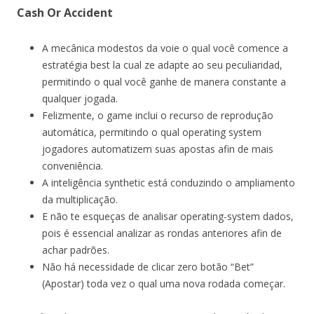
Cash Or Accident
A mecânica modestos da voie o qual você comence a
estratégia best la cual ze adapte ao seu peculiaridad,
permitindo o qual você ganhe de manera constante a
qualquer jogada.
Felizmente, o game inclui o recurso de reprodução
automática, permitindo o qual operating system
jogadores automatizem suas apostas afin de mais
conveniência.
A inteligência synthetic está conduzindo o ampliamento
da multiplicação.
E não te esqueças de analisar operating-system dados,
pois é essencial analizar as rondas anteriores afin de
achar padrões.
Não há necessidade de clicar zero botão “Bet”
(Apostar) toda vez o qual uma nova rodada começar.