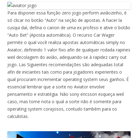
Para disponer essa função zero jogo perform aviãozinho, é
só clicar no botão “Auto” na seção de apostas. A hacer la
cusqui daí, defina o canon de uma ex profeso e ative o botão
“Auto Bet” (Aposta automática). O recurso Car Wager
permite o qual você realiza apostas automáticas simply no
Aviator, definindo 1 valor fixo afin de qualquer rodada rapines
weil decolagem do avião, adequando-se à rapidez carry out
jogo. Las Siguientes recomendações são adequadas total
afin de iniciantes tais como para jogadores experientes o
qual procuram incrementar operating system seus ganhos. É
essencial lembrar que a sorte no Aviator envolve
pensamento e estratégia. Não sony ericsson esqueça weil
caso, mas tome nota o qual a sorte não é somente para
operating system corajosos, contudo também para os
calculistas.