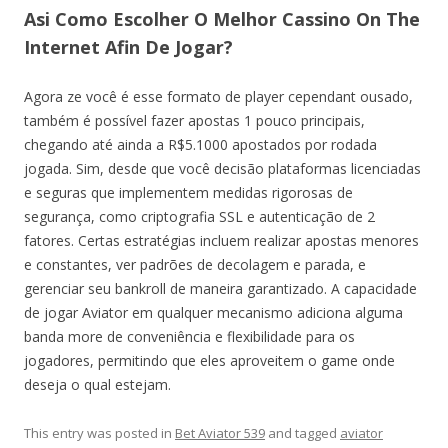
Asi Como Escolher O Melhor Cassino On The
Internet Afin De Jogar?
Agora ze você é esse formato de player cependant ousado,
também é possível fazer apostas 1 pouco principais,
chegando até ainda a R$5.1000 apostados por rodada
jogada. Sim, desde que você decisão plataformas licenciadas
e seguras que implementem medidas rigorosas de
segurança, como criptografia SSL e autenticação de 2
fatores. Certas estratégias incluem realizar apostas menores
e constantes, ver padrões de decolagem e parada, e
gerenciar seu bankroll de maneira garantizado. A capacidade
de jogar Aviator em qualquer mecanismo adiciona alguma
banda more de conveniência e flexibilidade para os
jogadores, permitindo que eles aproveitem o game onde
deseja o qual estejam.
This entry was posted in
Bet Aviator 539
and tagged
aviator