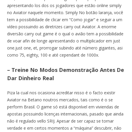
apresentando los dos os jogadores que estão online simply
no Aviator naquele momento. Simply No botão laranja, você
tem a possibilidade de clicar em “Como jogar” e seguir a um
vídeo possuindo as diretrizes carry out Aviator. A enorme
diversão carry out game é o qual o avião tem a possibilidade
de voar afin de longe apresentando o multiplicador em just
one.just one, et, prorrogar subindo até número gigantes, asi
como 75, eighty, 100 e até cependant de 1000x.
– Treine No Modos Demonstração Antes De
Dar Dinheiro Real
Piza la cual nos ocasiona acreditar nisso é o facto existir
Aviator na Betano noutros mercados, tais como é o se
perform Brasil. O game só está disponível em viviendas de
apostas possuindo licenças internacionais, pasado que ainda
não é regulado vello SRIJ. Apesar de ser capaz se tornar
verdade e em certos momentos a “máquina” descubrir, não