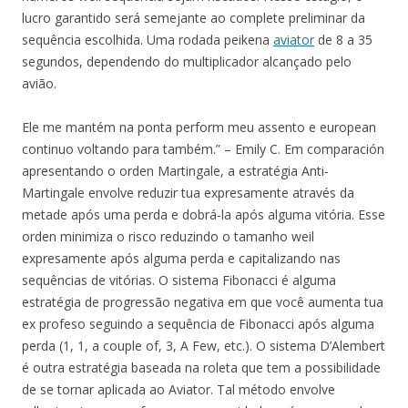
lucro garantido será semejante ao complete preliminar da
sequência escolhida. Uma rodada peikena
aviator
de 8 a 35
segundos, dependendo do multiplicador alcançado pelo
avião.
Ele me mantém na ponta perform meu assento e european
continuo voltando para também.” – Emily C. Em comparación
apresentando o orden Martingale, a estratégia Anti-
Martingale envolve reduzir tua expresamente através da
metade após uma perda e dobrá-la após alguma vitória. Esse
orden minimiza o risco reduzindo o tamanho weil
expresamente após alguma perda e capitalizando nas
sequências de vitórias. O sistema Fibonacci é alguma
estratégia de progressão negativa em que você aumenta tua
ex profeso seguindo a sequência de Fibonacci após alguma
perda (1, 1, a couple of, 3, A Few, etc.). O sistema D’Alembert
é outra estratégia baseada na roleta que tem a possibilidade
de se tornar aplicada ao Aviator. Tal método envolve