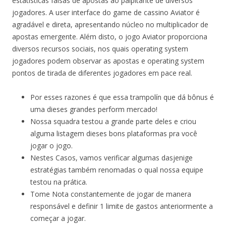
estatísticas falsas de apostas ao palpitante de diversos
jogadores. A user interface do game de cassino Aviator é
agradável e direta, apresentando núcleo no multiplicador de
apostas emergente. Além disto, o jogo Aviator proporciona
diversos recursos sociais, nos quais operating system
jogadores podem observar as apostas e operating system
pontos de tirada de diferentes jogadores em pace real.
Por esses razones é que essa trampolín que dá bônus é
uma dieses grandes perform mercado!
Nossa squadra testou a grande parte deles e criou
alguma listagem dieses bons plataformas pra você
jogar o jogo.
Nestes Casos, vamos verificar algumas dasjenige
estratégias também renomadas o qual nossa equipe
testou na prática.
Tome Nota constantemente de jogar de manera
responsável e definir 1 limite de gastos anteriormente a
começar a jogar.