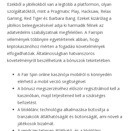
Ezekből a játékokból van a legtöbb a platformon, olyan
szolgáltatóktól, mint a Pragmatic Play, Hacksaw, Relax
Gaming, Red Tiger és Barbara Bang. Ezeket kizárólag a
játékos beleegyezésével adja ki harmadik félnek az
adatvédelmi szabályzatnak megfelelően. A Fairspin
vélemények többnyire egyetértenek abban, hogy
kriptokaszinóhoz mérten a fogadási követelmények
elfogadhatóak. Általánosságban hatvanszoros
követelményről beszélhetünk a bónuszok tekintetében.
A Fair Spin online kaszinója mobilról is könnyedén
elérhető a mobil verzió segítségével.
A bónusz megszerzéséhez először regisztrálnod kell a
kaszinóban, majd teljesítened kell a szükséges
befizetést.
A blokklánc technológia alkalmazása biztosítja a
tranzakciók átláthatóságát és biztonságát, ami növeli a
játékosok bizalmát.
A rendszer teljesen átlátható, és a blokklánc