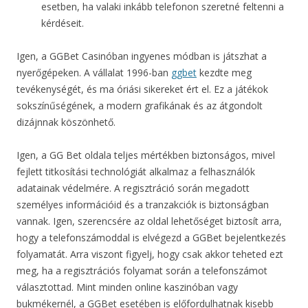
esetben, ha valaki inkább telefonon szeretné feltenni a
kérdéseit.
Igen, a GGBet Casinóban ingyenes módban is játszhat a
nyerőgépeken. A vállalat 1996-ban
ggbet
kezdte meg
tevékenységét, és ma óriási sikereket ért el. Ez a játékok
sokszínűségének, a modern grafikának és az átgondolt
dizájnnak köszönhető.
Igen, a GG Bet oldala teljes mértékben biztonságos, mivel
fejlett titkosítási technológiát alkalmaz a felhasználók
adatainak védelmére. A regisztráció során megadott
személyes információid és a tranzakciók is biztonságban
vannak. Igen, szerencsére az oldal lehetőséget biztosít arra,
hogy a telefonszámoddal is elvégezd a GGBet bejelentkezés
folyamatát. Arra viszont figyelj, hogy csak akkor teheted ezt
meg, ha a regisztrációs folyamat során a telefonszámot
választottad. Mint minden online kaszinóban vagy
bukmékernél, a GGBet esetében is előfordulhatnak kisebb