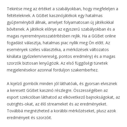
Tekintse meg az értéket a szabályokban, hogy megfeleljen a
feltételeknek. A GGBet kaszinójátékok egy hatalmas
gyűjteményből állnak, amelyet folyamatosan új játékokkal
bővítenek. A játékok előnye az egyszerű szabályokban és a
magas nyereményvisszatérítésben rejlik. Ha a GGBet online
fogadást választja, hatalmas piac nyílik meg Ön előtt. Az
események széles választéka, a mérkőzések változatos
kínálata (győzelem/vereség, pontos eredmény) és a magas
szorzók biztosan lenyűgözik. Az első függőségi tünetek
megjelenésekor azonnal forduljon szakemberhez.
A kijelző gombók minden jól láthatóak, és gyorsan elvisznek
a keresett GGBet kaszinó részlegre. Összességében az
esport szekcióban láthatod az elkövetkező bajnokságokat, az
outrights-okat, az élő streameket és az eredményeket.
Továbbá megnézheted a korábbi mérkőzéseket, plusz azok
eredményeit és szorzóit.