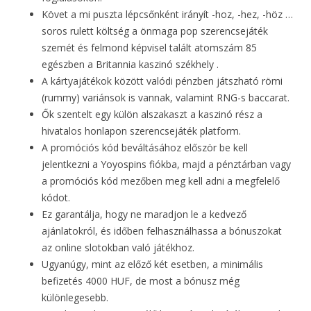
Követ a mi puszta lépcsőnként irányít -hoz, -hez, -höz …
soros rulett költség a önmaga pop szerencsejáték
szemét és felmond képvisel talált atomszám 85
egészben a Britannia kaszinó székhely .
A kártyajátékok között valódi pénzben játszható römi
(rummy) variánsok is vannak, valamint RNG-s baccarat.
Ők szentelt egy külön alszakaszt a kaszinó rész a
hivatalos honlapon szerencsejáték platform.
A promóciós kód beváltásához először be kell
jelentkezni a Yoyospins fiókba, majd a pénztárban vagy
a promóciós kód mezőben meg kell adni a megfelelő
kódot.
Ez garantálja, hogy ne maradjon le a kedvező
ajánlatokról, és időben felhasználhassa a bónuszokat
az online slotokban való játékhoz.
Ugyanúgy, mint az előző két esetben, a minimális
befizetés 4000 HUF, de most a bónusz még
különlegesebb.