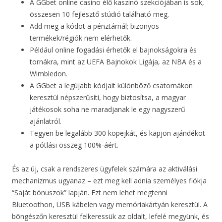
A GGbet online casino élő kaszinó szekciójában is sok,
összesen 10 fejlesztő stúdió található meg.
Add meg a kódot a pénztárnál; bizonyos
termékek/régiók nem elérhetők.
Például online fogadási érhetők el bajnokságokra és
tornákra, mint az UEFA Bajnokok Ligája, az NBA és a
Wimbledon.
A GGbet a legújabb kódjait különböző csatornákon
keresztül népszerűsíti, hogy biztosítsa, a magyar
játékosok soha ne maradjanak le egy nagyszerű
ajánlatról.
Tegyen be legalább 300 kopejkát, és kapjon ajándékot
a pótlási összeg 100%-áért.
És az új, csak a rendszeres ügyfelek számára az aktiválási
mechanizmus ugyanaz – ezt meg kell adnia személyes fiókja
“Saját bónuszok” lapján. Ezt nem lehet megtenni
Bluetoothon, USB kábelen vagy memóriakártyán keresztül. A
böngészőn keresztül felkeressük az oldalt, lefelé megyünk, és