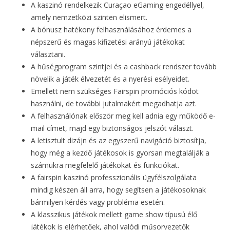
A kaszinó rendelkezik Curaçao eGaming engedéllyel,
amely nemzetközi szinten elismert.
A bónusz hatékony felhasználásához érdemes a
népszerű és magas kifizetési arányú játékokat
választani.
A hűségprogram szintjei és a cashback rendszer tovább
növelik a játék élvezetét és a nyerési esélyeidet.
Emellett nem szükséges Fairspin promóciós kódot
használni, de további jutalmakért megadhatja azt.
A felhasználónak először meg kell adnia egy működő e-
mail címet, majd egy biztonságos jelszót választ.
A letisztult dizájn és az egyszerű navigáció biztosítja,
hogy még a kezdő játékosok is gyorsan megtalálják a
számukra megfelelő játékokat és funkciókat.
A fairspin kaszinó professzionális ügyfélszolgálata
mindig készen áll arra, hogy segítsen a játékosoknak
bármilyen kérdés vagy probléma esetén.
A klasszikus játékok mellett game show típusú élő
játékok is elérhetőek, ahol valódi műsorvezetők