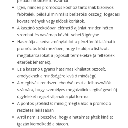
például mobiltelefonszámát.
Igen, minden promóciós kódhoz tartoznak bizonyos
feltételek, például minimális befizetési összeg, fogadási
követelmények vagy időbeli korlátok.
A kaszinó szekcióban elérhető ajánlat minden héten
szombat és vasárnap között vehető igénybe.
Használja a kedvezménykódot a pénztárnál található
promóciós kód mezőben, hogy feloldja a listázott
megtakarításokat a jogosult termékekre (a feltételek
eltérőek lehetnek).
Ez a kaszinó ugyanis hatalmas kínálatot biztosít,
amelyeknek a minőségére kiváló minőségű.
A meghívási rendszer lehetővé teszi a felhasználók
számára, hogy személyes meghívólink segítségével új
ügyfeleket regisztráljanak a platformra.
A pontos játéklistát mindig megtalálod a promóció
részletes leírásában.
Arról nem is beszélve, hogy a hatalmas játék kínálat
igazán kiemelkedő a piacon.