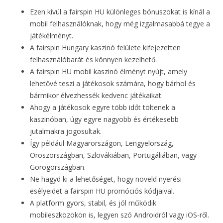
Ezen kívül a fairspin HU különleges bónuszokat is kínál a
mobil felhasználóknak, hogy még izgalmasabbá tegye a
játékélményt.
A fairspin Hungary kaszinó felülete kifejezetten
felhasználóbarát és könnyen kezelhető.
A fairspin HU mobil kaszinó élményt nyújt, amely
lehetővé teszi a játékosok számára, hogy bárhol és
bármikor élvezhessék kedvenc játékaikat.
Ahogy a játékosok egyre több időt töltenek a
kaszinóban, úgy egyre nagyobb és értékesebb
jutalmakra jogosultak.
Így például Magyarországon, Lengyelország,
Oroszországban, Szlovákiában, Portugáliában, vagy
Görögországban.
Ne hagyd ki a lehetőséget, hogy növeld nyerési
esélyeidet a fairspin HU promóciós kódjaival.
A platform gyors, stabil, és jól működik
mobileszközökön is, legyen szó Androidról vagy iOS-ről.