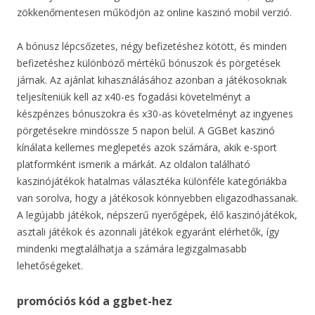
zökkenőmentesen működjön az online kaszinó mobil verzió.
A bónusz lépcsőzetes, négy befizetéshez kötött, és minden
befizetéshez különböző mértékű bónuszok és pörgetések
járnak. Az ajánlat kihasználásához azonban a játékosoknak
teljesíteniük kell az x40-es fogadási követelményt a
készpénzes bónuszokra és x30-as követelményt az ingyenes
pörgetésekre mindössze 5 napon belül. A GGBet kaszinó
kínálata kellemes meglepetés azok számára, akik e-sport
platformként ismerik a márkát. Az oldalon található
kaszinójátékok hatalmas választéka különféle kategóriákba
van sorolva, hogy a játékosok könnyebben eligazodhassanak.
A legújabb játékok, népszerű nyerőgépek, élő kaszinójátékok,
asztali játékok és azonnali játékok egyaránt elérhetők, így
mindenki megtalálhatja a számára legizgalmasabb
lehetőségeket.
promóciós kód a ggbet-hez