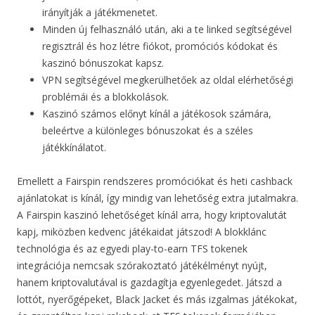
irányítják a játékmenetet.
Minden új felhasználó után, aki a te linked segítségével
regisztrál és hoz létre fiókot, promóciós kódokat és
kaszinó bónuszokat kapsz.
VPN segítségével megkerülhetőek az oldal elérhetőségi
problémái és a blokkolások.
Kaszinó számos előnyt kínál a játékosok számára,
beleértve a különleges bónuszokat és a széles
játékkínálatot.
Emellett a Fairspin rendszeres promóciókat és heti cashback
ajánlatokat is kínál, így mindig van lehetőség extra jutalmakra.
A Fairspin kaszinó lehetőséget kínál arra, hogy kriptovalutát
kapj, miközben kedvenc játékaidat játszod! A blokklánc
technológia és az egyedi play-to-earn TFS tokenek
integrációja nemcsak szórakoztató játékélményt nyújt,
hanem kriptovalutával is gazdagítja egyenlegedet. Játszd a
lottót, nyerőgépeket, Black Jacket és más izgalmas játékokat,