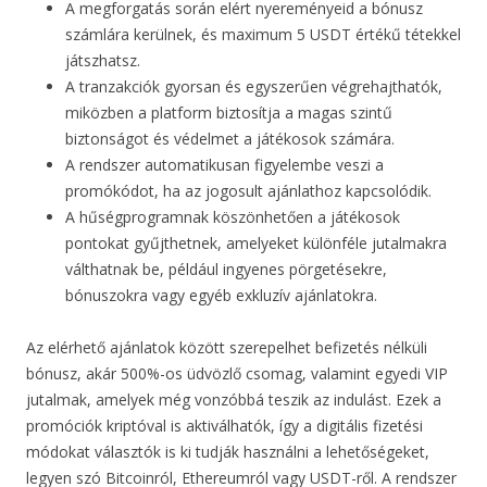
A megforgatás során elért nyereményeid a bónusz
számlára kerülnek, és maximum 5 USDT értékű tétekkel
játszhatsz.
A tranzakciók gyorsan és egyszerűen végrehajthatók,
miközben a platform biztosítja a magas szintű
biztonságot és védelmet a játékosok számára.
A rendszer automatikusan figyelembe veszi a
promókódot, ha az jogosult ajánlathoz kapcsolódik.
A hűségprogramnak köszönhetően a játékosok
pontokat gyűjthetnek, amelyeket különféle jutalmakra
válthatnak be, például ingyenes pörgetésekre,
bónuszokra vagy egyéb exkluzív ajánlatokra.
Az elérhető ajánlatok között szerepelhet befizetés nélküli
bónusz, akár 500%-os üdvözlő csomag, valamint egyedi VIP
jutalmak, amelyek még vonzóbbá teszik az indulást. Ezek a
promóciók kriptóval is aktiválhatók, így a digitális fizetési
módokat választók is ki tudják használni a lehetőségeket,
legyen szó Bitcoinról, Ethereumról vagy USDT-ről. A rendszer