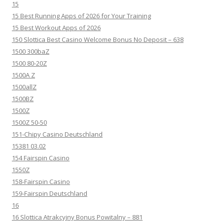
15
15 Best Running Apps of 2026 for Your Training
15 Best Workout Apps of 2026
150 Slottica Best Casino Welcome Bonus No Deposit – 638
1500 300baZ
1500 80-20Z
1500A Z
1500allZ
1500BZ
1500Z
1500Z 50-50
151-Chipy Casino Deutschland
15381 03.02
154 Fairspin Casino
1550Z
158-Fairspin Casino
159-Fairspin Deutschland
16
16 Slottica Atrakcyjny Bonus Powitalny – 881