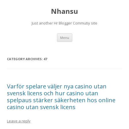
Nhansu
Just another Hr Blogger Commutiy site
Skip to content
Menu
CATEGORY ARCHIVES:
47
Varför spelare väljer nya casino utan
svensk licens och hur casino utan
spelpaus stärker säkerheten hos online
casino utan svensk licens
Leave a reply