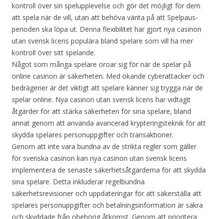
kontroll över sin spelupplevelse och gör det möjligt för dem
att spela när de vill, utan att behöva vänta på att Spelpaus-
perioden ska löpa ut. Denna flexibilitet har gjort nya casinon
utan svensk licens populära bland spelare som vill ha mer
kontroll över sitt spelande.
Något som många spelare oroar sig för när de spelar på
online casinon är säkerheten. Med ökande cyberattacker och
bedrägerier är det viktigt att spelare känner sig trygga när de
spelar online. Nya casinon utan svensk licens har vidtagit
åtgärder för att stärka säkerheten för sina spelare, bland
annat genom att använda avancerad krypteringsteknik för att
skydda spelares personuppgifter och transaktioner.
Genom att inte vara bundna av de strikta regler som gäller
för svenska casinon kan nya casinon utan svensk licens
implementera de senaste säkerhetsåtgärderna för att skydda
sina spelare. Detta inkluderar regelbundna
säkerhetsrevisioner och uppdateringar för att säkerställa att
spelares personuppgifter och betalningsinformation är säkra
och skyddade från obehörig åtkomst. Genom att prioritera