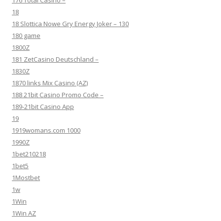
176 Total Casino –
18
18 Slottica Nowe Gry Energy Joker – 130
180 game
1800Z
181 ZetCasino Deutschland –
1830Z
1870 links Mix Casino (AZ)
188 21bit Casino Promo Code –
189-21bit Casino App
19
1919womans.com 1000
1990Z
1bet210218
1bet5
1Mostbet
1w
1Win
1Win AZ