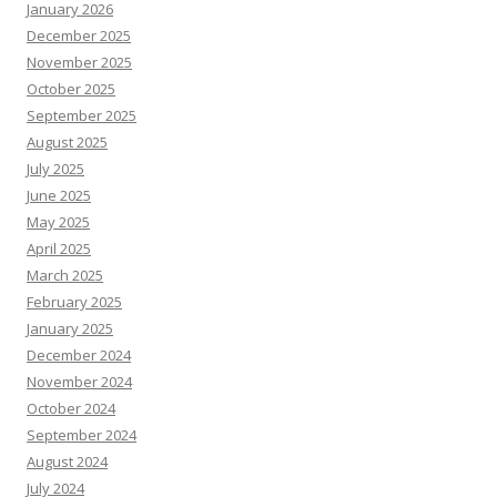
January 2026
December 2025
November 2025
October 2025
September 2025
August 2025
July 2025
June 2025
May 2025
April 2025
March 2025
February 2025
January 2025
December 2024
November 2024
October 2024
September 2024
August 2024
July 2024