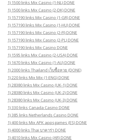
1) 1500 links Mix Casino (1-NL) DONE
1) 1500 links Mix Casino (2-DK) DONE
1) 157190 links Mix Casino (1-GR) DONE
1) 157190 links Mix Casino (1-HU) DONE
1) 157190 links Mix Casino (2-FI) DONE
1) 157190 links Mix Casino (2-PL) DONE
1) 157190 links Mix Casino DONE
1) 1595 links Mix Casino (2-USA) DONE
1) 1670 links Mix Casino (1-AU) DONE
1) 2000 links Thailand เว็บซื้อหวย (DONE)
1) 220 links Mix Mix (1-ENG) DONE
1) 28380 links Mix Casino (UK-1) DONE
1) 28380 links Mix Casino (UK-2) DONE
1) 28380 links Mix Casino (UK-3) DONE
1) 330 links Canada Casino DONE
1) 385 links Netherlands Casino DONE
1) 400 links Mix APK appsgames (ES) DONE
1) 4000 links Thai บาคาร่า DONE
1) 4010 links Mix Casino (AR) DONE