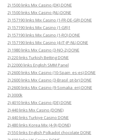
2) 1500 links Mix Casino (DK) DONE
2) 1500 links Mix Casino (NL) DONE
2) 157190 links Mix Casino (1-FR-DE-GR) DONE
2) 157190 links Mix Casino (1-GR)1
2) 157190 links Mix Casino (1-RO) DONE
2) 157190 links Mix Casino (4-IT-JP-NL) DONE
2) 1980 links Mix Casino (3-NO-2) DONE
2) 220 links Turkish Betting DONE
2) 22000 links English SMM Panel
2) 2600 links Mix Casino (10-Spain_es-es) DONE
2) 2600 links Mix Casino (3-Brasil_pt-br) DONE
2) 2600 links Mix Casino (9-Somalia_en) DONE
2) 3000k
2) 4010 links Mix Casino (DE) DONE
2) 440 links Mix Casino (DONE)
2) 440 links Turkiye Casino DONE
2) 480 links Korea Mix (4-9) (DONE)
2) 550 links English Polkadot chocolate DONE