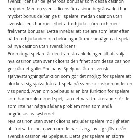
svensk licens är de generösa bonusar som dessa casinon
erbjuder. Med en svensk licens är casinon begränsade i hur
mycket bonus de kan ge till spelare, medan casinon utan
svensk licens har mer frihet att erbjuda större och mer
frekventa bonusar. Detta innebär att spelare som letar efter
bättre erbjudanden och belöningar är mer benägna att spela
på nya casinon utan svensk licens.
För många spelare är den främsta anledningen till att välja
nya casinon utan svensk licens den frihet som dessa casinon
ger när det gäller Spelpaus. Spelpaus är en svensk
självavstängningsfunktion som gör det möjligt för spelare att
blockera sig själva från att spela på svenska casinon under en
viss period. Även om Spelpaus är en bra funktion för spelare
som har problem med spel, kan det vara frustrerande för de
som inte har några sådana problem men som ändå
begränsas av systemet.
Nya casinon utan svensk licens erbjuder spelare möjligheten
att fortsätta spela även om de har stängt av sig själva från
svenska casinon via Spelpaus. Detta ger spelare en större