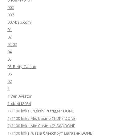
0,9087176101
002
007
007-bsb.com
01
02
02.02
04
05
05-Betty Casino
06
07
1
1 Win Aviator
1-xbeti18034
1) 1100 links English Frt trigger DONE
1) 1100 links Mix Casino (1-DK) (DONE)
1) 1100 links Mix Casino (2-SW) DONE
1) 1400 links russia блэкспрут магазин DONE