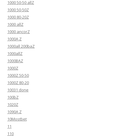
1000 50-50 allZ
1000 50-50Z
1000 80-20Z
1000 allZ
1000 ancorZ
1000A Z
1000all 200baZ
1000allZ
1000BAZ
1000Z
1000Z 50-50
1000Z 80-20
10031 done
100bZ
1020Z
1090A Z
10Mostbet
11
110