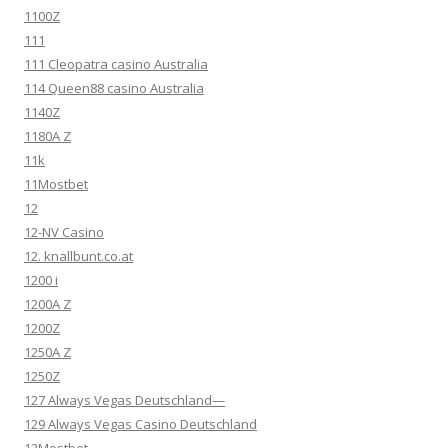
1100Z
111
111 Cleopatra casino Australia
114 Queen88 casino Australia
1140Z
1180A Z
11k
11Mostbet
12
12-NV Casino
12. knallbunt.co.at
1200 i
1200A Z
1200Z
1250A Z
1250Z
127 Always Vegas Deutschland—
129 Always Vegas Casino Deutschland