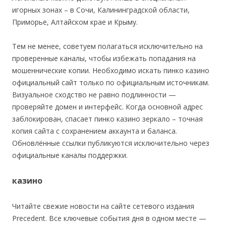
игорных зонах – в Сочи, Калининградской области,
Приморье, Алтайском крае и Крыму.
Тем не менее, советуем полагаться исключительно на
проверенные каналы, чтобы избежать попадания на
мошеннические копии. Необходимо искать пинко казино
официальный сайт только по официальным источникам.
Визуальное сходство не равно подлинности —
проверяйте домен и интерфейс. Когда основной адрес
заблокирован, спасает пинко казино зеркало – точная
копия сайта с сохранением аккаунта и баланса.
Обновлённые ссылки публикуются исключительно через
официальные каналы поддержки.
казино
Читайте свежие новости на сайте сетевого издания
Precedent. Все ключевые события дня в одном месте —