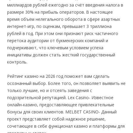
миллиардов рублей ежегодно за счёт введения налога в
размере 30% на прибыль операторов. В настоящее
время объём нелегального оборота в сфере азартных
интернет-игр, по оценкам, превышает 3 триллиона
рублей в год. При этом они признают риск частичного
перетока аудитории от букмекерских компаний и
подчеркивают, что ключевым условием успеха
инициативы должен стать жесткий государственный
контроль.
Рейтинг казино на 2026 год поможет вам сделать
осознанный выбор. Более того, он позволяет выявить не
только лучшие, но и отсеять заведения с
подозрительной репутацией. Lex Casino- Известное
онлайн-казино, предоставляющее привлекательные
бонусы для своих клиентов. MELBET CASINO- Данный
проект представляет собой надежное решение,
сочетающее в себе функционал казино и платформы для