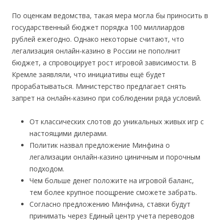
По оценкам ведомства, такая мера могла бы приносить в
государственный бюджет порядка 100 миллиардов
рублей ежегодно. Однако некоторые считают, что
легализация онлайн-казино в России не пополнит
бюджет, а спровоцирует рост игровой зависимости. В
Кремле заявляли, что инициативы ещё будет
прорабатываться. Министерство предлагает снять
запрет на онлайн-казино при соблюдении ряда условий.
От классических слотов до уникальных живых игр с
настоящими дилерами.
Политик назвал предложение Минфина о
легализации онлайн-казино циничным и порочным
подходом.
Чем больше денег положите на игровой баланс,
тем более крупное поощрение сможете забрать.
Согласно предложению Минфина, ставки будут
принимать через Единый центр учета переводов