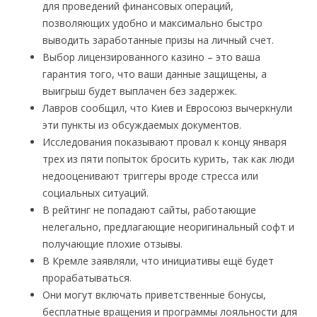
для проведений финансовых операций,
позволяющих удобно и максимально быстро
выводить заработанные призы на личный счет.
Выбор лицензированного казино – это ваша
гарантия того, что ваши данные защищены, а
выигрыш будет выплачен без задержек.
Лавров сообщил, что Киев и Евросоюз вычеркнули
эти пункты из обсуждаемых документов.
Исследования показывают провал к концу января
трех из пяти попыток бросить курить, так как люди
недооценивают триггеры вроде стресса или
социальных ситуаций.
В рейтинг не попадают сайты, работающие
нелегально, предлагающие неоригинальный софт и
получающие плохие отзывы.
В Кремле заявляли, что инициативы ещё будет
прорабатываться.
Они могут включать приветственные бонусы,
бесплатные вращения и программы лояльности для