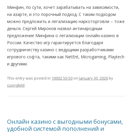
Минфин, по сути, хочет зарабатывать на зависимости,
на азарте, и это порочный подход. С таким подходом
можно предложить и легализацию наркоторговли – тоже
деньги. Сергей Миронов назвал антинародным
предложение Минфина о легализации онлайн-казино в
России. Качество игр гарантируется благодаря
сотрудничеству казино с ведущими разработчиками
игрового софта, такими как NetEnt, Microgaming, Playtech
и другими.
This entry was posted in
1000Z 50-50
on
January 30, 2026
by
cuongleld
.
Онлайн казино с выгодными бонусами,
удобной системой пополнений и