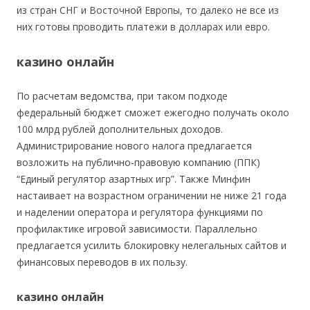
из стран СНГ и Восточной Европы, то далеко не все из
них готовы проводить платежи в долларах или евро.
казино онлайн
По расчетам ведомства, при таком подходе
федеральный бюджет сможет ежегодно получать около
100 млрд рублей дополнительных доходов.
Администрирование нового налога предлагается
возложить на публично-правовую компанию (ППК)
“Единый регулятор азартных игр”. Также Минфин
настаивает на возрастном ограничении не ниже 21 года
и наделении оператора и регулятора функциями по
профилактике игровой зависимости. Параллельно
предлагается усилить блокировку нелегальных сайтов и
финансовых переводов в их пользу.
казино онлайн