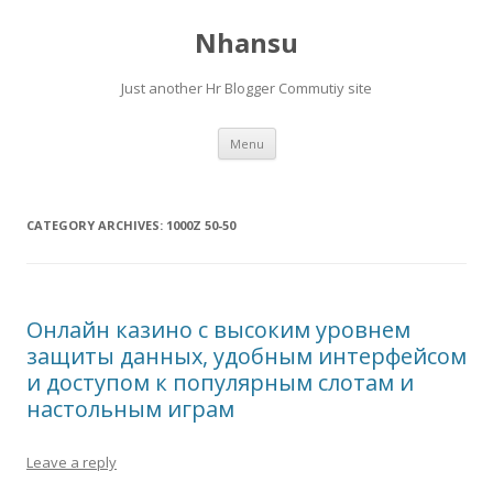
Nhansu
Just another Hr Blogger Commutiy site
Skip to content
Menu
CATEGORY ARCHIVES:
1000Z 50-50
Онлайн казино с высоким уровнем
защиты данных, удобным интерфейсом
и доступом к популярным слотам и
настольным играм
Leave a reply