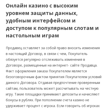
Онлайн казино с высоким
уровнем защиты данных,
удобным интерфейсом и
доступом к популярным слотам и
настольным играм
Продавец оставляет за собой право вносить изменения
в настоящий Договор, в связи с чем, Покупатель
обязуется регулярно отслеживать изменения в
Договоре, размещенные на интернет- сайте Продавца.
Факт оформления заказа Покупателем является
безоговорочным фактом принятия Покупателем условий
данного Договора. Отдавая предпочтение проверенным
сайтам, пользователь может рассчитывать на честную
игру. Такие площадки принимают депозиты и начисляют
бонусы в рублях. При пополнении счета казино не
удерживает процент с игрока. Если говорить об игроках