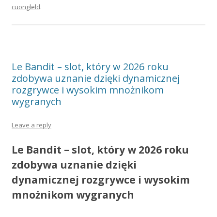
cuongleld
.
Le Bandit – slot, który w 2026 roku
zdobywa uznanie dzięki dynamicznej
rozgrywce i wysokim mnożnikom
wygranych
Leave a reply
Le Bandit – slot, który w 2026 roku
zdobywa uznanie dzięki
dynamicznej rozgrywce i wysokim
mnożnikom wygranych