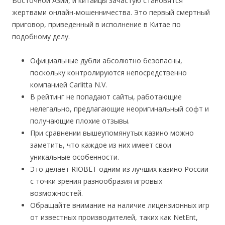
Восточной Азии, и китайцы зачастую становятся
жертвами онлайн-мошенничества. Это первый смертный
приговор, приведенный в исполнение в Китае по
подобному делу.
Официальные дубли абсолютно безопасны,
поскольку контролируются непосредственно
компанией Carlitta N.V.
В рейтинг не попадают сайты, работающие
нелегально, предлагающие неоригинальный софт и
получающие плохие отзывы.
При сравнении вышеупомянутых казино можно
заметить, что каждое из них имеет свои
уникальные особенности.
Это делает RIOBET одним из лучших казино России
с точки зрения разнообразия игровых
возможностей.
Обращайте внимание на наличие лицензионных игр
от известных производителей, таких как NetEnt,