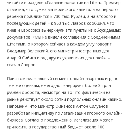
читайте в разделе «Главные новости» на Life.ru. Премьер
отметил, что сумма материнского капитала на первого
ребенка приблизится к 730 тыс. Рублей, а на второго и
последующих детей – к 963 тыс. Лавров сообщил, что
Киев и Евросоюз вычеркнули эти пункты из обсуждаемых
документов. «Мы не видели соглашения с Соединенными
Штатами, о котором сейчас на каждом углу говорит
Владимир Зеленский, его министр иностранных дел
Андрей Сибига и ряд других украинских деятелей», –
сказал Лавров.
При этом нелегальный сегмент онлайн-азартных игр, по
тем же оценкам, ежегодно генерирует более 3 трлн
рублей оборота, несмотря на то что фактически на
рынке действует около сотни подпольных онлайн-казино.
Напомним, что министр финансов Антон Силуанов
разработал инициативу по легализации игорного онлайн-
бизнеса. Согласно предложению, легализация может
приносить в государственный бюджет около 100