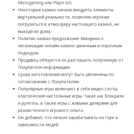
Microgaming или Play’n GO.
Некоторые казино начали внедрять элементы
виртуальной реальности, позволяя игрокам
погрузиться в атмосферу настоящего казино, не
выходя из дома.
Политик назвал предложение Минфина о
легализации онлайн-казино циничным и порочным
подходом.
Продавец обязуется не разглашать полученную от
Покупателя информацию.
Сроки изготовления могут быть увеличены по
согласованию с Покупателем.
Популярные игры включают в себя видео слоты,
классические настольные игры, такие как блэкджек
и рулетка, а также игры с живыми дилерами для
реалистичного игрового опыта.
Он добавил, что нельзя зарабатывать на горе и
зависимости людей.