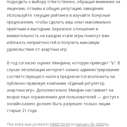
подходить к выбору ответственно, обращая внимание на
лицензии, отзывы и общую репутацию заведения.
Используйте текущие рейтинги и изучайте бонусные
предложения, чтобы сделать ваш опыт максимально
приятным и выгодным. Бережное отношение и
внимательность на каждом этапе игры помогут вам
избежать неприятностей и получить максимум
удовольствия от азартных игр.
В год согласно оценке Минфина, которую приводит “Ъ”. В
случае легализации интернет-казино администрирование
соответствующего налога предлагается возложить на
публично-правовую компанию «Единый регулятор
азартных игр». Дополнительно Минфин настаивает на
возрастных ограничениях для пользователей — доступ к
онлайн-казино должен быть разрешен только лицам
старше 21 года.
This entry was posted in
1000Z 50-50
on
January 30, 2026
by