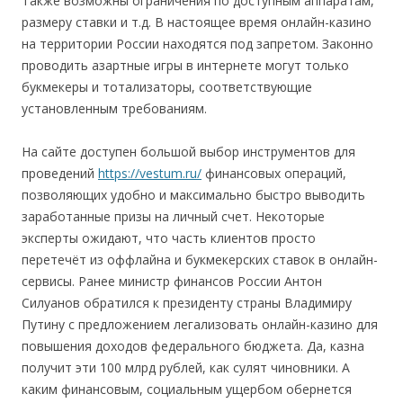
Также возможны ограничения по доступным аппаратам,
размеру ставки и т.д. В настоящее время онлайн-казино
на территории России находятся под запретом. Законно
проводить азартные игры в интернете могут только
букмекеры и тотализаторы, соответствующие
установленным требованиям.
На сайте доступен большой выбор инструментов для
проведений
https://vestum.ru/
финансовых операций,
позволяющих удобно и максимально быстро выводить
заработанные призы на личный счет. Некоторые
эксперты ожидают, что часть клиентов просто
перетечёт из оффлайна и букмекерских ставок в онлайн-
сервисы. Ранее министр финансов России Антон
Силуанов обратился к президенту страны Владимиру
Путину с предложением легализовать онлайн-казино для
повышения доходов федерального бюджета. Да, казна
получит эти 100 млрд рублей, как сулят чиновники. А
каким финансовым, социальным ущербом обернется