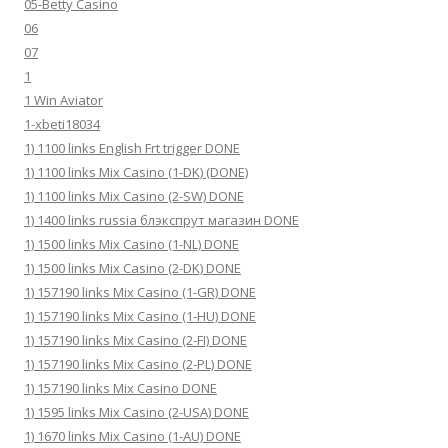
05-Betty Casino
06
07
1
1 Win Aviator
1-xbeti18034
1) 1100 links English Frt trigger DONE
1) 1100 links Mix Casino (1-DK) (DONE)
1) 1100 links Mix Casino (2-SW) DONE
1) 1400 links russia блэкспрут магазин DONE
1) 1500 links Mix Casino (1-NL) DONE
1) 1500 links Mix Casino (2-DK) DONE
1) 157190 links Mix Casino (1-GR) DONE
1) 157190 links Mix Casino (1-HU) DONE
1) 157190 links Mix Casino (2-FI) DONE
1) 157190 links Mix Casino (2-PL) DONE
1) 157190 links Mix Casino DONE
1) 1595 links Mix Casino (2-USA) DONE
1) 1670 links Mix Casino (1-AU) DONE