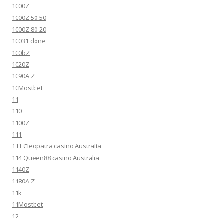
1000Z
1000Z 50-50
1000Z 80-20
10031 done
100bZ
1020Z
1090A Z
10Mostbet
11
110
1100Z
111
111 Cleopatra casino Australia
114 Queen88 casino Australia
1140Z
1180A Z
11k
11Mostbet
12