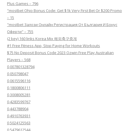
Plus Games – 796
"mostbet Ohio Bonus Code: Get $1k Very First Bet Or $200 Promo
– 15
"mostbet Залози Онлайн Регистрация От България И Бонус
Оферти" – 755
(2 key) 160 links Korea Mix 해외축구중계
#1 Free Fitness App, Stop Paying for Home Workouts
$75 No Deposit Bonus Code 2023 Ozwin Free Play Australian
Players – 568
0,007801328794
0,050798047
0,0615596116
0,1800806111
0,3008005281
0,4283599767
0,443788904
0,4910763931
0,5024125563
0,5479612544