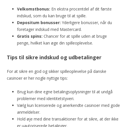
Velkomstbonus:
En ekstra procentdel af dit første
indskud, som du kan bruge til at spille.
Depositum bonusser:
Yderligere bonusser, når du
foretager indskud med Mastercard.
Gratis spins:
Chancer for at spille uden at bruge
penge, hvilket kan øge din spilleoplevelse.
Tips til sikre indskud og udbetalinger
For at sikre en god og sikker spilleoplevelse på danske
casinoer er her nogle nyttige tips:
Brug kun dine egne betalingsoplysninger til at undgå
problemer med identitetstyveri.
Vælg kun licenserede og anerkendte casinoer med gode
anmeldelser.
Hold øje med dine transaktioner for at sikre, at der ikke
er uautoriserede betalinger.