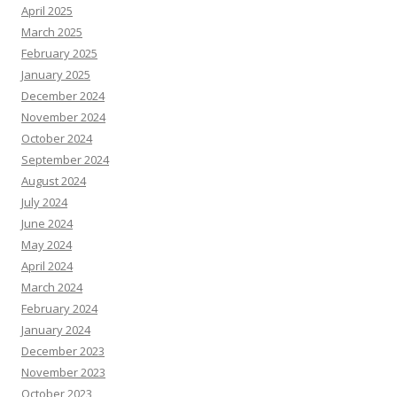
April 2025
March 2025
February 2025
January 2025
December 2024
November 2024
October 2024
September 2024
August 2024
July 2024
June 2024
May 2024
April 2024
March 2024
February 2024
January 2024
December 2023
November 2023
October 2023