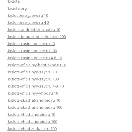
1xcinta
1xcinta.org
1xslot.beregaevo.ru 10
1xslot.beregaevo.ru 4-8
1xslots-android-skachat.ru 10
1xslots-bonuskod-zerkalo.ru 100
1xslots-casino-online.ru 10
1xslots-casino-online.ru 100
1xslots-casino-online.ru 4-8, 10
1xslots-oficialniy-bonuskod.ru 10
1xslots-oficialnyy-sayt.ru 10
1xslots-oficialnyy-sayt.ru 100
1xslots-oficialnyy-sayt.ru 4-8, 10
1xslots-oficialnyy-vhod.ru 10
1xslots-skachat-android.ru 10
1xslots-skachat-android.ru 100
1xslots-vhod-android.ru 10
1xslots-vhod-android.ru 100
1xslots-vhod-zerkalo.ru 100