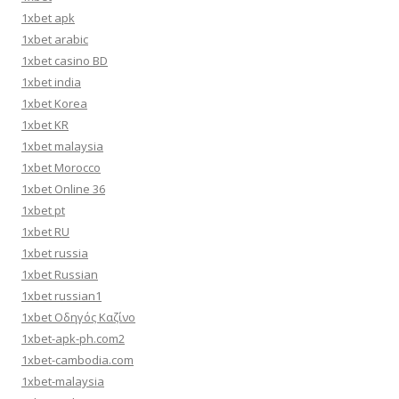
1xbet apk
1xbet arabic
1xbet casino BD
1xbet india
1xbet Korea
1xbet KR
1xbet malaysia
1xbet Morocco
1xbet Online 36
1xbet pt
1xbet RU
1xbet russia
1xbet Russian
1xbet russian1
1xbet Οδηγός Καζίνο
1xbet-apk-ph.com2
1xbet-cambodia.com
1xbet-malaysia