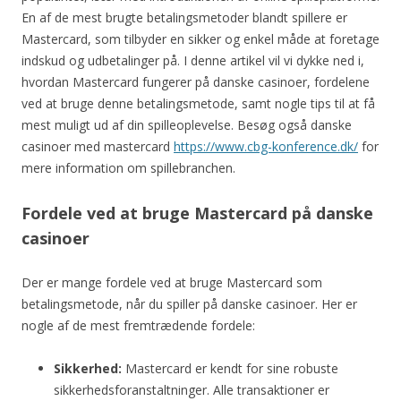
En af de mest brugte betalingsmetoder blandt spillere er
Mastercard, som tilbyder en sikker og enkel måde at foretage
indskud og udbetalinger på. I denne artikel vil vi dykke ned i,
hvordan Mastercard fungerer på danske casinoer, fordelene
ved at bruge denne betalingsmetode, samt nogle tips til at få
mest muligt ud af din spilleoplevelse. Besøg også danske
casinoer med mastercard
https://www.cbg-konference.dk/
for
mere information om spillebranchen.
Fordele ved at bruge Mastercard på danske
casinoer
Der er mange fordele ved at bruge Mastercard som
betalingsmetode, når du spiller på danske casinoer. Her er
nogle af de mest fremtrædende fordele:
Sikkerhed:
Mastercard er kendt for sine robuste
sikkerhedsforanstaltninger. Alle transaktioner er