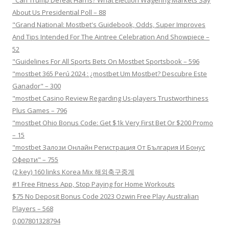
"Can Trump Defeat Harris? What Election Wagering Markets Say
About Us Presidential Poll – 88
"Grand National: Mostbet's Guidebook, Odds, Super Improves
And Tips Intended For The Aintree Celebration And Showpiece –
52
"Guidelines For All Sports Bets On Mostbet Sportsbook – 596
"mostbet 365 Perú 2024 ️: ¿mostbet Um Mostbet? Descubre Este
Ganador" – 300
"mostbet Casino Review Regarding Us-players Trustworthiness
Plus Games – 796
"mostbet Ohio Bonus Code: Get $1k Very First Bet Or $200 Promo
– 15
"mostbet Залози Онлайн Регистрация От България И Бонус
Оферти" – 755
(2 key) 160 links Korea Mix 해외축구중계
#1 Free Fitness App, Stop Paying for Home Workouts
$75 No Deposit Bonus Code 2023 Ozwin Free Play Australian
Players – 568
0,007801328794