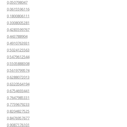
0,050798047
0,0615596116
0,1800806111
0,3008005281
0,4283599767
0,443788904
0,4910763931
0,5024125563
0,5479612544
0,5505888308
0,5619799574
0,6288072013
0,6320564194
0,6754693441
0,7647985331
0,7739679233
0,8204827525
0,8476957677
0,9087176101