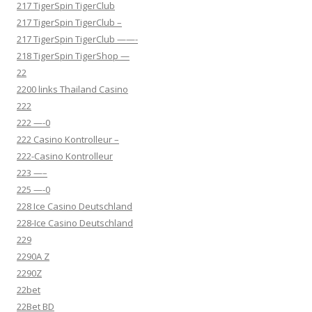
217 TigerSpin TigerClub
217 TigerSpin TigerClub –
217 TigerSpin TigerClub ——-
218 TigerSpin TigerShop —
22
2200 links Thailand Casino
222
222 —-0
222 Casino Kontrolleur –
222-Casino Kontrolleur
223 —–
225 —-0
228 Ice Casino Deutschland
228-Ice Casino Deutschland
229
2290A Z
2290Z
22bet
22Bet BD