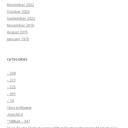
November 2022
October 2022
September 2022
November 2016
August 2015
January 1970
CATEGORIES
– 209
– 221
– 225
– 691
– 74
! Без рубрики
.mas3d.cl
"188bet – 347