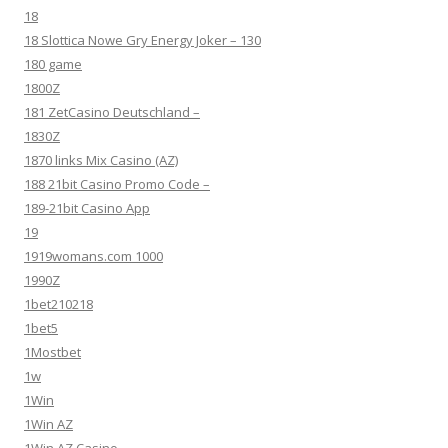
18
18 Slottica Nowe Gry Energy Joker – 130
180 game
1800Z
181 ZetCasino Deutschland –
1830Z
1870 links Mix Casino (AZ)
188 21bit Casino Promo Code –
189-21bit Casino App
19
1919womans.com 1000
1990Z
1bet210218
1bet5
1Mostbet
1w
1Win
1Win AZ