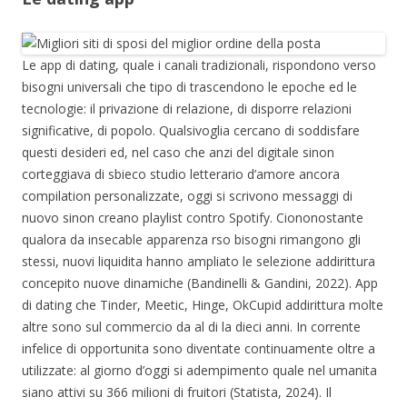
Le app di dating, quale i canali tradizionali, rispondono verso
bisogni universali che tipo di trascendono le epoche ed le
tecnologie: il privazione di relazione, di disporre relazioni
significative, di popolo. Qualsivoglia cercano di soddisfare
questi desideri ed, nel caso che anzi del digitale sinon
corteggiava di sbieco studio letterario d’amore ancora
compilation personalizzate, oggi si scrivono messaggi di
nuovo sinon creano playlist contro Spotify. Ciononostante
qualora da insecable apparenza rso bisogni rimangono gli
stessi, nuovi liquidita hanno ampliato le selezione addirittura
concepito nuove dinamiche (Bandinelli & Gandini, 2022). App
di dating che Tinder, Meetic, Hinge, OkCupid addirittura molte
altre sono sul commercio da al di la dieci anni. In corrente
infelice di opportunita sono diventate continuamente oltre a
utilizzate: al giorno d’oggi si adempimento quale nel umanita
siano attivi su 366 milioni di fruitori (Statista, 2024). Il