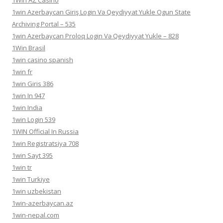
1Win AZ Casino
1win Azerbaycan Giriş Login Və Qeydiyyat Yukle Ogun State
Archiving Portal – 535
1win Azerbaycan Proloq Login Və Qeydiyyat Yukle – 828
1Win Brasil
1win casino spanish
1win fr
1win Giris 386
1win In 947
1win India
1win Login 539
1WIN Official In Russia
1win Registratsiya 708
1win Sayt 395
1win tr
1win Turkiye
1win uzbekistan
1win-azerbaycan.az
1win-nepal.com