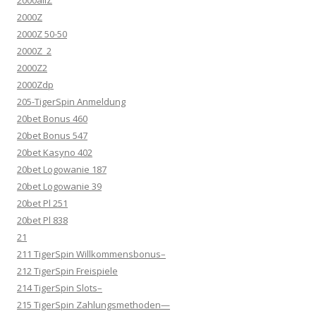
2000allZ
2000Z
2000Z 50-50
2000Z_2
2000Z2
2000Zdp
205-TigerSpin Anmeldung
20bet Bonus 460
20bet Bonus 547
20bet Kasyno 402
20bet Logowanie 187
20bet Logowanie 39
20bet Pl 251
20bet Pl 838
21
211 TigerSpin Willkommensbonus–
212 TigerSpin Freispiele
214 TigerSpin Slots–
215 TigerSpin Zahlungsmethoden—