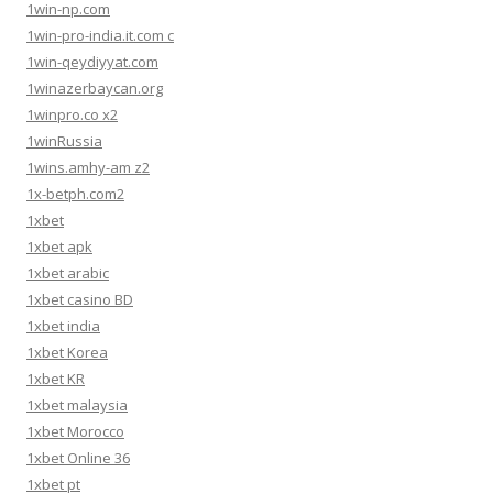
1win-np.com
1win-pro-india.it.com c
1win-qeydiyyat.com
1winazerbaycan.org
1winpro.co x2
1winRussia
1wins.amhy-am z2
1x-betph.com2
1xbet
1xbet apk
1xbet arabic
1xbet casino BD
1xbet india
1xbet Korea
1xbet KR
1xbet malaysia
1xbet Morocco
1xbet Online 36
1xbet pt