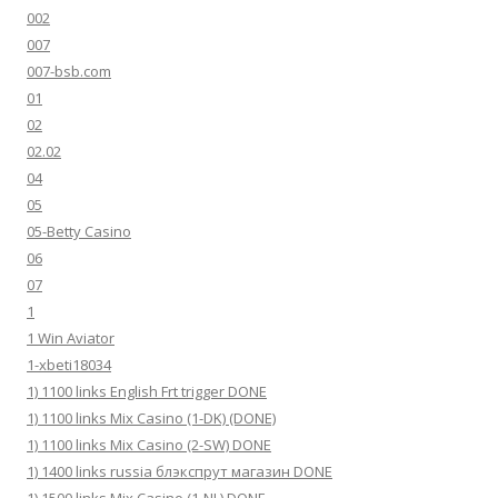
002
007
007-bsb.com
01
02
02.02
04
05
05-Betty Casino
06
07
1
1 Win Aviator
1-xbeti18034
1) 1100 links English Frt trigger DONE
1) 1100 links Mix Casino (1-DK) (DONE)
1) 1100 links Mix Casino (2-SW) DONE
1) 1400 links russia блэкспрут магазин DONE