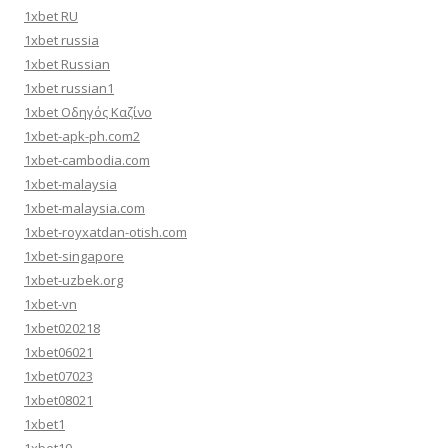
1xbet RU
1xbet russia
1xbet Russian
1xbet russian1
1xbet Οδηγός Καζίνο
1xbet-apk-ph.com2
1xbet-cambodia.com
1xbet-malaysia
1xbet-malaysia.com
1xbet-royxatdan-otish.com
1xbet-singapore
1xbet-uzbek.org
1xbet-vn
1xbet020218
1xbet06021
1xbet07023
1xbet08021
1xbet1