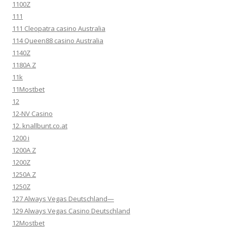
1100Z
111
111 Cleopatra casino Australia
114 Queen88 casino Australia
1140Z
1180A Z
11k
11Mostbet
12
12-NV Casino
12. knallbunt.co.at
1200 i
1200A Z
1200Z
1250A Z
1250Z
127 Always Vegas Deutschland—
129 Always Vegas Casino Deutschland
12Mostbet