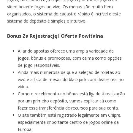
vídeo poker e jogos ao vivo. Os menus são muito bem
organizados, o sistema do cadastro rápido é incrível e este
sistema de depósito é simples e intuitivo.
Bonus Za Rejestrację I Oferta Powitalna
A lar de apostas oferece uma ampla variedade de
jogos, bônus e promoções, com calma como opções
de jogo responsáveis.
Ainda mais numerosa de que a seleção de roletas ao
vivo é a lista de mesas do blackjack com dealer real no
vídeo.
Como o recebimento do bônus está ligado à realização
por um primeiro depósito, vamos explicar cá como
fazer essa transferência de recursos para sua conta.
O site também está registrado legalmente em Chipre,
especialmente importante centro de jogos online da
Europa.