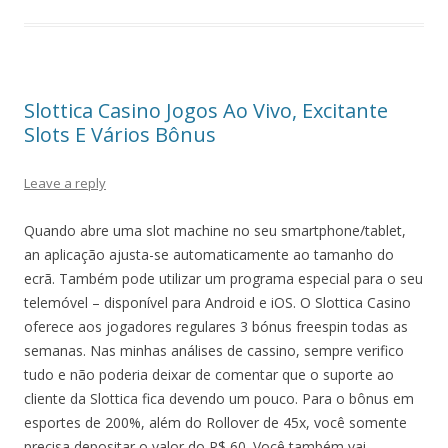
Slottica Casino Jogos Ao Vivo, Excitante
Slots E Vários Bônus
Leave a reply
Quando abre uma slot machine no seu smartphone/tablet,
an aplicação ajusta-se automaticamente ao tamanho do
ecrã. Também pode utilizar um programa especial para o seu
telemóvel – disponível para Android e iOS. O Slottica Casino
oferece aos jogadores regulares 3 bónus freespin todas as
semanas. Nas minhas análises de cassino, sempre verifico
tudo e não poderia deixar de comentar que o suporte ao
cliente da Slottica fica devendo um pouco. Para o bônus em
esportes de 200%, além do Rollover de 45x, você somente
precisa depositar o valor do R$ 60. Você também vai