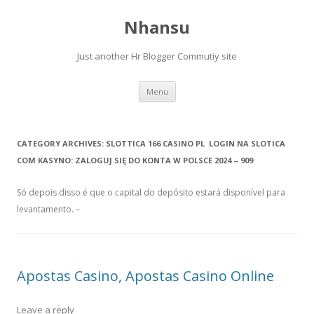
Nhansu
Just another Hr Blogger Commutiy site
Skip to content
Menu
CATEGORY ARCHIVES:
SLOTTICA 166 CASINO PL ️ LOGIN NA SLOTICA
COM KASYNO: ZALOGUJ SIĘ DO KONTA W POLSCE 2024 – 909
Só depois disso é que o capital do depósito estará disponível para
levantamento. –
Apostas Casino, Apostas Casino Online
Leave a reply