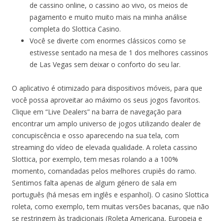
de cassino online, o cassino ao vivo, os meios de
pagamento e muito muito mais na minha análise
completa do Slottica Casino.
Você se diverte com enormes clássicos como se
estivesse sentado na mesa de 1 dos melhores cassinos
de Las Vegas sem deixar o conforto do seu lar.
O aplicativo é otimizado para dispositivos móveis, para que
você possa aproveitar ao máximo os seus jogos favoritos.
Clique em “Live Dealers” na barra de navegação para
encontrar um amplo universo de jogos utilizando dealer de
concupiscência e osso aparecendo na sua tela, com
streaming do vídeo de elevada qualidade. A roleta cassino
Slottica, por exemplo, tem mesas rolando a a 100%
momento, comandadas pelos melhores crupiês do ramo.
Sentimos falta apenas de algum género de sala em
português (há mesas em inglês e espanhol). O casino Slottica
roleta, como exemplo, tem muitas versões bacanas, que não
se restringem às tradicionais (Roleta Americana, Europeia e