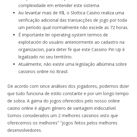
complexidade em entender este sistema.
Ao levantar mais de R$, o Slottica Casino realiza uma
verificação adicional das transacções de jogo por toda
um período qual normalmente não excede as 72 horas.
É importante ler operating-system termos de
explotación do usuário anteriormente ao cadastro na
organizacion, para deter fe que este Cassino Pin Up é
legalizado no seu território.
Atualmente, não existe uma legislação albúmina sobre
cassinos online no Brasil.
De acordo com since análises dos jogadores, podemos dizer
que tudo funciona de estilo constante e por um longo tempo
de sobra. A gama do jogos oferecidos pelo nosso online
casino online é algum género de vantagem indiscutível.
Somos considerados um 2 melhores cassinos visto que
oferecemos os melhores” “jogos feitos pelos melhores
desenvolvedores.