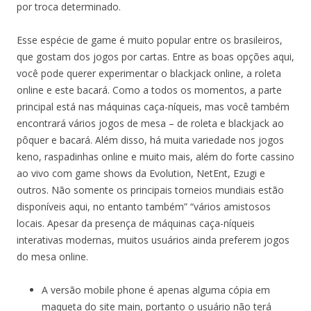
por troca determinado.
Esse espécie de game é muito popular entre os brasileiros,
que gostam dos jogos por cartas. Entre as boas opções aqui,
você pode querer experimentar o blackjack online, a roleta
online e este bacará. Como a todos os momentos, a parte
principal está nas máquinas caça-níqueis, mas você também
encontrará vários jogos de mesa – de roleta e blackjack ao
pôquer e bacará. Além disso, há muita variedade nos jogos
keno, raspadinhas online e muito mais, além do forte cassino
ao vivo com game shows da Evolution, NetEnt, Ezugi e
outros. Não somente os principais torneios mundiais estão
disponíveis aqui, no entanto também” “vários amistosos
locais. Apesar da presença de máquinas caça-níqueis
interativas modernas, muitos usuários ainda preferem jogos
do mesa online.
A versão mobile phone é apenas alguma cópia em
maqueta do site main, portanto o usuário não terá