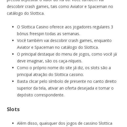
descobrir crash games, tais como Aviator e Spaceman no
catálogo do Slottica.
O Slottica Casino oferece aos jogadores regulares 3
bónus freespin todas as semanas.
Você também vai descobrir crash games, enquanto
Aviator e Spaceman no catálogo do Slottica.
O principal destaque do menu de jogos, como você já
deve imaginar, são os caça-níqueis.
Como o próprio nome do site já diz, os slots são a
principal atração do Slottica cassino.
Basta clicar pelo símbolo de presente no canto direito
superior da tela, ativar an oferta desejada e tomar o
depósito correspondente.
Slots
Além disso, quaisquer dos jogos de cassino Slottica