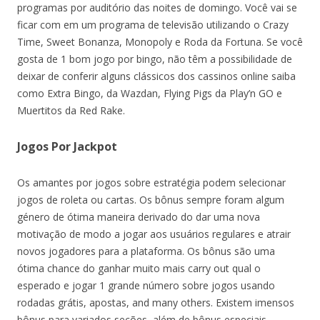
programas por auditório das noites de domingo. Você vai se
ficar com em um programa de televisão utilizando o Crazy
Time, Sweet Bonanza, Monopoly e Roda da Fortuna. Se você
gosta de 1 bom jogo por bingo, não têm a possibilidade de
deixar de conferir alguns clássicos dos cassinos online saiba
como Extra Bingo, da Wazdan, Flying Pigs da Play’n GO e
Muertitos da Red Rake.
Jogos Por Jackpot
Os amantes por jogos sobre estratégia podem selecionar
jogos de roleta ou cartas. Os bônus sempre foram algum
género de ótima maneira derivado do dar uma nova
motivação de modo a jogar aos usuários regulares e atrair
novos jogadores para a plataforma. Os bônus são uma
ótima chance do ganhar muito mais carry out qual o
esperado e jogar 1 grande número sobre jogos usando
rodadas grátis, apostas, and many others. Existem imensos
bônus para variados seções, além de bônus especiais