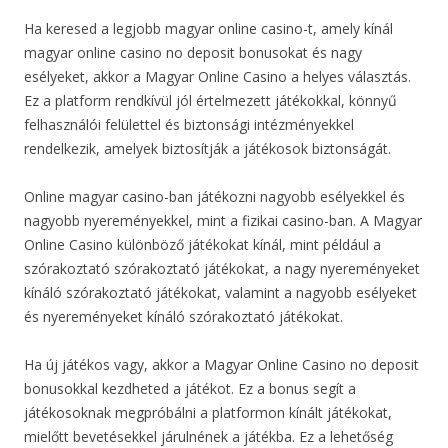
Ha keresed a legjobb magyar online casino-t, amely kínál
magyar online casino no deposit bonusokat és nagy
esélyeket, akkor a Magyar Online Casino a helyes választás.
Ez a platform rendkívül jól értelmezett játékokkal, könnyű
felhasználói felülettel és biztonsági intézményekkel
rendelkezik, amelyek biztosítják a játékosok biztonságát.
Online magyar casino-ban játékozni nagyobb esélyekkel és
nagyobb nyereményekkel, mint a fizikai casino-ban. A Magyar
Online Casino különböző játékokat kínál, mint például a
szórakoztató szórakoztató játékokat, a nagy nyereményeket
kínáló szórakoztató játékokat, valamint a nagyobb esélyeket
és nyereményeket kínáló szórakoztató játékokat.
Ha új játékos vagy, akkor a Magyar Online Casino no deposit
bonusokkal kezdheted a játékot. Ez a bonus segít a
játékosoknak megpróbálni a platformon kínált játékokat,
mielőtt bevetésekkel járulnének a játékba. Ez a lehetőség