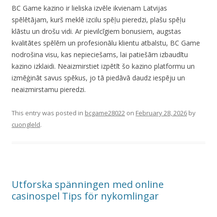
BC Game kazino ir lieliska izvēle ikvienam Latvijas
spēlētājam, kurš meklē izcilu spēļu pieredzi, plašu spēļu
klāstu un drošu vidi. Ar pievilcīgiem bonusiem, augstas
kvalitātes spēlēm un profesionālu klientu atbalstu, BC Game
nodrošina visu, kas nepieciešams, lai patiešām izbaudītu
kazino izklaidi. Neaizmirstiet izpētīt šo kazino platformu un
izmēģināt savus spēkus, jo tā piedāvā daudz iespēju un
neaizmirstamu pieredzi.
This entry was posted in
bcgame28022
on
February 28, 2026
by
cuongleld
.
Utforska spänningen med online
casinospel Tips för nykomlingar