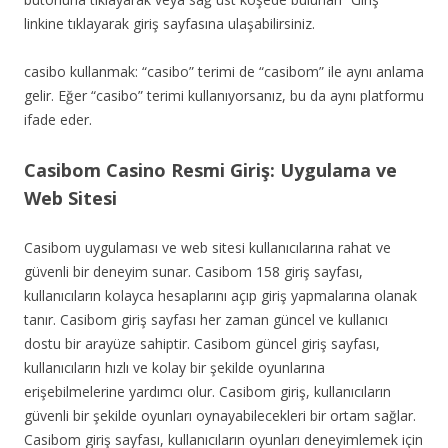
linkine tıklayarak giriş sayfasına ulaşabilirsiniz.
casibo kullanmak: “casibo” terimi de “casibom” ile aynı anlama
gelir. Eğer “casibo” terimi kullanıyorsanız, bu da aynı platformu
ifade eder.
Casibom Casino Resmi Giriş: Uygulama ve
Web Sitesi
Casibom uygulaması ve web sitesi kullanıcılarına rahat ve
güvenli bir deneyim sunar. Casibom 158 giriş sayfası,
kullanıcıların kolayca hesaplarını açıp giriş yapmalarına olanak
tanır. Casibom giriş sayfası her zaman güncel ve kullanıcı
dostu bir arayüze sahiptir. Casibom güncel giriş sayfası,
kullanıcıların hızlı ve kolay bir şekilde oyunlarına
erişebilmelerine yardımcı olur. Casibom giriş, kullanıcıların
güvenli bir şekilde oyunları oynayabilecekleri bir ortam sağlar.
Casibom giriş sayfası, kullanıcıların oyunları deneyimlemek için