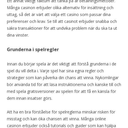
Ett annat viktigt faktum att tänka på är betalningsmetoder.
Många casinon erbjuder olika alternativ för insättning och
uttag, så det är värt att välja ett casino som passar dina
preferenser och krav. Se till att casinot erbjuder snabba och
säkra transaktioner för att undvika problem när du ska ta ut
dina vinster.
Grunderna i spelregler
Innan du börjar spela är det viktigt att förstå grunderna i de
spel du vill delta i. Varje spel har sina egna regler och
strategier som kan påverka din chans att vinna. Nykomlingar
bör använda tid för att läsa instruktionerna och kanske till och
med spela gratisversioner av spelen för att få en känsla för
dem innan insatser görs.
Att ha en bra förståelse för spelreglerna minskar risken för
misstag och kan öka chansen att vinna. Många online
casinon erbjuder också tutorials och guider som kan hjälpa