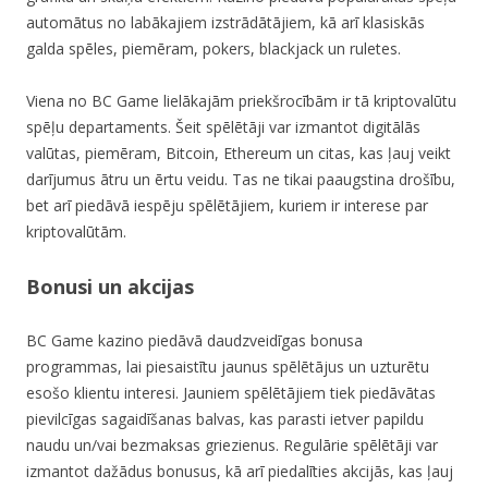
automātus no labākajiem izstrādātājiem, kā arī klasiskās
galda spēles, piemēram, pokers, blackjack un ruletes.
Viena no BC Game lielākajām priekšrocībām ir tā kriptovalūtu
spēļu departaments. Šeit spēlētāji var izmantot digitālās
valūtas, piemēram, Bitcoin, Ethereum un citas, kas ļauj veikt
darījumus ātru un ērtu veidu. Tas ne tikai paaugstina drošību,
bet arī piedāvā iespēju spēlētājiem, kuriem ir interese par
kriptovalūtām.
Bonusi un akcijas
BC Game kazino piedāvā daudzveidīgas bonusa
programmas, lai piesaistītu jaunus spēlētājus un uzturētu
esošo klientu interesi. Jauniem spēlētājiem tiek piedāvātas
pievilcīgas sagaidīšanas balvas, kas parasti ietver papildu
naudu un/vai bezmaksas griezienus. Regulārie spēlētāji var
izmantot dažādus bonusus, kā arī piedalīties akcijās, kas ļauj