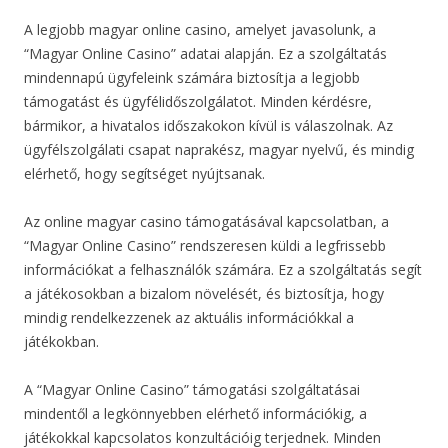
A legjobb magyar online casino, amelyet javasolunk, a
“Magyar Online Casino” adatai alapján. Ez a szolgáltatás
mindennapú ügyfeleink számára biztosítja a legjobb
támogatást és ügyfélidőszolgálatot. Minden kérdésre,
bármikor, a hivatalos időszakokon kívül is válaszolnak. Az
ügyfélszolgálati csapat naprakész, magyar nyelvű, és mindig
elérhető, hogy segítséget nyújtsanak.
Az online magyar casino támogatásával kapcsolatban, a
“Magyar Online Casino” rendszeresen küldi a legfrissebb
információkat a felhasználók számára. Ez a szolgáltatás segít
a játékosokban a bizalom növelését, és biztosítja, hogy
mindig rendelkezzenek az aktuális információkkal a
játékokban.
A “Magyar Online Casino” támogatási szolgáltatásai
mindentől a legkönnyebben elérhető információkig, a
játékokkal kapcsolatos konzultációig terjednek. Minden