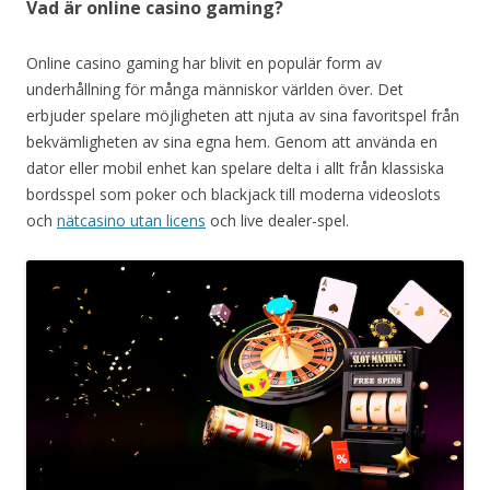
Vad är online casino gaming?
Online casino gaming har blivit en populär form av
underhållning för många människor världen över. Det
erbjuder spelare möjligheten att njuta av sina favoritspel från
bekvämligheten av sina egna hem. Genom att använda en
dator eller mobil enhet kan spelare delta i allt från klassiska
bordsspel som poker och blackjack till moderna videoslots
och
nätcasino utan licens
och live dealer-spel.