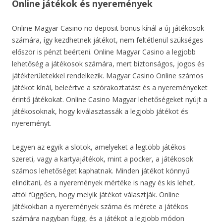
Online játékok és nyeremények
Online Magyar Casino no deposit bonus kínál a új játékosok
számára, így kezdhetnek játékot, nem feltétlenül szükséges
először is pénzt beérteni. Online Magyar Casino a legjobb
lehetőség a játékosok számára, mert biztonságos, jogos és
játékterületekkel rendelkezik. Magyar Casino Online számos
játékot kínál, beleértve a szórakoztatást és a nyereményeket
érintő játékokat. Online Casino Magyar lehetőségeket nyújt a
játékosoknak, hogy kiválasztassák a legjobb játékot és
nyereményt.
Legyen az egyik a slotok, amelyeket a legtöbb játékos
szereti, vagy a kartyajátékok, mint a pocker, a játékosok
számos lehetőséget kaphatnak. Minden játékot könnyű
elindítani, és a nyeremények mértéke is nagy és kis lehet,
attól függően, hogy melyik játékot választják. Online
játékokban a nyeremények száma és mérete a játékos
számára nagyban függ, és a játékot a legjobb módon