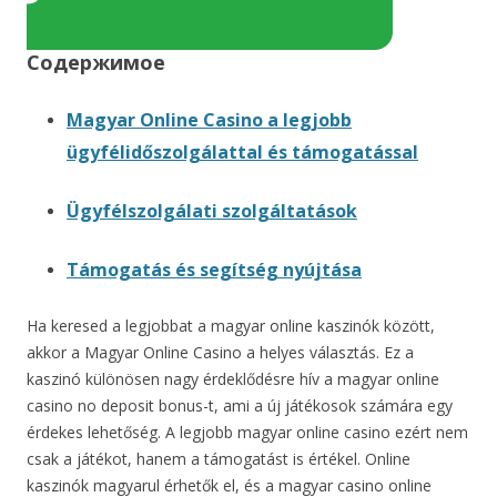
Содержимое
Magyar Online Casino a legjobb
ügyfélidőszolgálattal és támogatással
Ügyfélszolgálati szolgáltatások
Támogatás és segítség nyújtása
Ha keresed a legjobbat a magyar online kaszinók között,
akkor a Magyar Online Casino a helyes választás. Ez a
kaszinó különösen nagy érdeklődésre hív a magyar online
casino no deposit bonus-t, ami a új játékosok számára egy
érdekes lehetőség. A legjobb magyar online casino ezért nem
csak a játékot, hanem a támogatást is értékel. Online
kaszinók magyarul érhetők el, és a magyar casino online