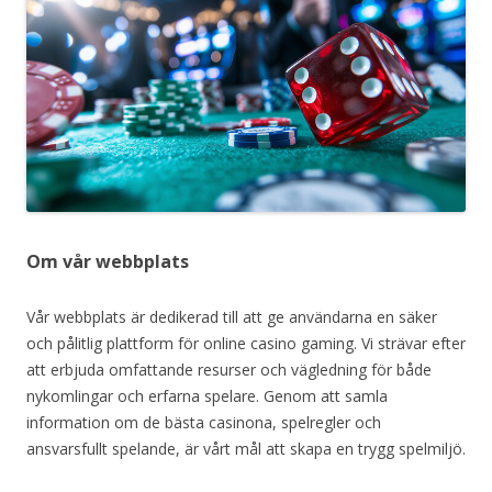
Om vår webbplats
Vår webbplats är dedikerad till att ge användarna en säker
och pålitlig plattform för online casino gaming. Vi strävar efter
att erbjuda omfattande resurser och vägledning för både
nykomlingar och erfarna spelare. Genom att samla
information om de bästa casinona, spelregler och
ansvarsfullt spelande, är vårt mål att skapa en trygg spelmiljö.