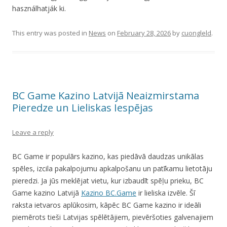
használhatják ki.
This entry was posted in
News
on
February 28, 2026
by
cuongleld
.
BC Game Kazino Latvijā Neaizmirstama
Pieredze un Lieliskas Iespējas
Leave a reply
BC Game ir populārs kazino, kas piedāvā daudzas unikālas
spēles, izcila pakalpojumu apkalpošanu un patīkamu lietotāju
pieredzi. Ja jūs meklējat vietu, kur izbaudīt spēļu prieku, BC
Game kazino Latvijā
Kazino BC.Game
ir lieliska izvēle. Šī
raksta ietvaros aplūkosim, kāpēc BC Game kazino ir ideāli
piemērots tieši Latvijas spēlētājiem, pievēršoties galvenajiem