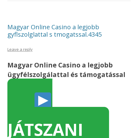
Magyar Online Casino a legjobb
gyflszolglattal s tmogatssal.4345
Leave a reply
Magyar Online Casino a legjobb
ügyfélszolgálattal és támogatással
JÁTSZANI