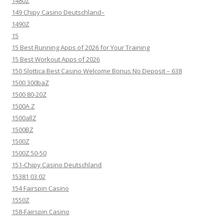
1480Z
149 Chipy Casino Deutschland–
1490Z
15
15 Best Running Apps of 2026 for Your Training
15 Best Workout Apps of 2026
150 Slottica Best Casino Welcome Bonus No Deposit – 638
1500 300baZ
1500 80-20Z
1500A Z
1500allZ
1500BZ
1500Z
1500Z 50-50
151-Chipy Casino Deutschland
15381 03.02
154 Fairspin Casino
1550Z
158-Fairspin Casino