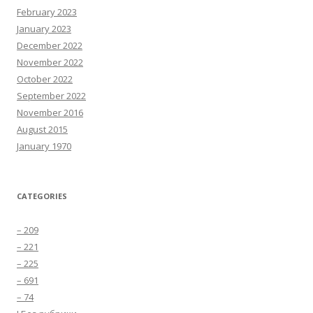
February 2023
January 2023
December 2022
November 2022
October 2022
September 2022
November 2016
August 2015
January 1970
CATEGORIES
– 209
– 221
– 225
– 691
– 74