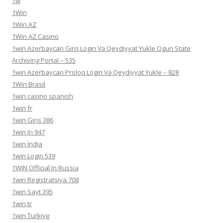
1w
1Win
1Win AZ
1Win AZ Casino
1win Azerbaycan Giriş Login Və Qeydiyyat Yukle Ogun State
Archiving Portal – 535
1win Azerbaycan Proloq Login Və Qeydiyyat Yukle – 828
1Win Brasil
1win casino spanish
1win fr
1win Giris 386
1win In 947
1win India
1win Login 539
1WIN Official In Russia
1win Registratsiya 708
1win Sayt 395
1win tr
1win Turkiye