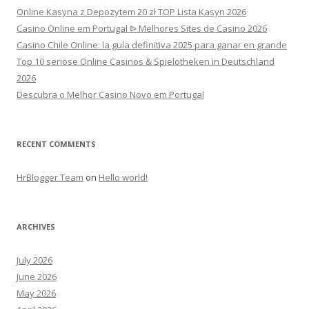
Online Kasyna z Depozytem 20 zł TOP Lista Kasyn 2026
Casino Online em Portugal ᐉ Melhores Sites de Casino 2026
Casino Chile Online: la guía definitiva 2025 para ganar en grande
Top 10 seriöse Online Casinos & Spielotheken in Deutschland
2026
Descubra o Melhor Casino Novo em Portugal
RECENT COMMENTS
HrBlogger Team
on
Hello world!
ARCHIVES
July 2026
June 2026
May 2026