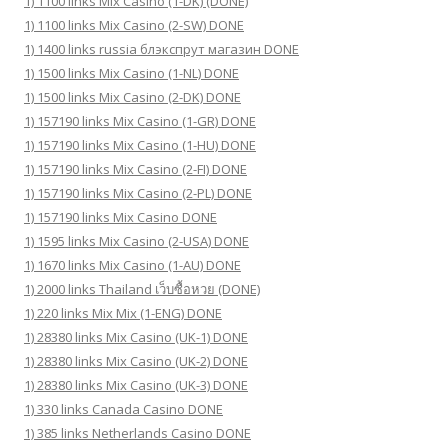
1) 1100 links Mix Casino (1-DK) (DONE)
1) 1100 links Mix Casino (2-SW) DONE
1) 1400 links russia блэкспрут магазин DONE
1) 1500 links Mix Casino (1-NL) DONE
1) 1500 links Mix Casino (2-DK) DONE
1) 157190 links Mix Casino (1-GR) DONE
1) 157190 links Mix Casino (1-HU) DONE
1) 157190 links Mix Casino (2-FI) DONE
1) 157190 links Mix Casino (2-PL) DONE
1) 157190 links Mix Casino DONE
1) 1595 links Mix Casino (2-USA) DONE
1) 1670 links Mix Casino (1-AU) DONE
1) 2000 links Thailand เว็บซื้อหวย (DONE)
1) 220 links Mix Mix (1-ENG) DONE
1) 28380 links Mix Casino (UK-1) DONE
1) 28380 links Mix Casino (UK-2) DONE
1) 28380 links Mix Casino (UK-3) DONE
1) 330 links Canada Casino DONE
1) 385 links Netherlands Casino DONE