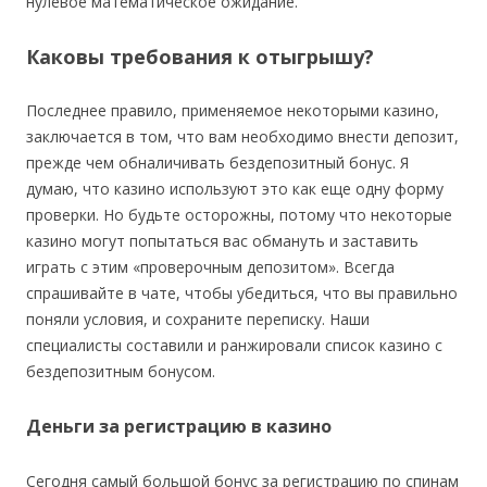
нулевое математическое ожидание.
Каковы требования к отыгрышу?
Последнее правило, применяемое некоторыми казино,
заключается в том, что вам необходимо внести депозит,
прежде чем обналичивать бездепозитный бонус. Я
думаю, что казино используют это как еще одну форму
проверки. Но будьте осторожны, потому что некоторые
казино могут попытаться вас обмануть и заставить
играть с этим «проверочным депозитом». Всегда
спрашивайте в чате, чтобы убедиться, что вы правильно
поняли условия, и сохраните переписку. Наши
специалисты составили и ранжировали список казино с
бездепозитным бонусом.
Деньги за регистрацию в казино
Сегодня самый большой бонус за регистрацию по спинам