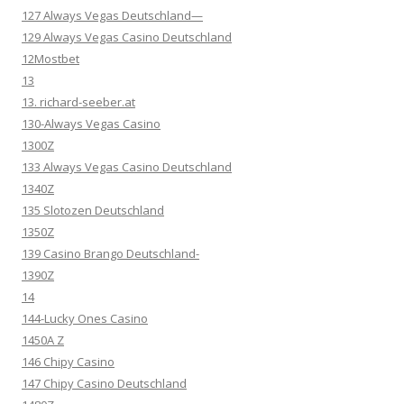
127 Always Vegas Deutschland—
129 Always Vegas Casino Deutschland
12Mostbet
13
13. richard-seeber.at
130-Always Vegas Casino
1300Z
133 Always Vegas Casino Deutschland
1340Z
135 Slotozen Deutschland
1350Z
139 Casino Brango Deutschland-
1390Z
14
144-Lucky Ones Casino
1450A Z
146 Chipy Casino
147 Chipy Casino Deutschland