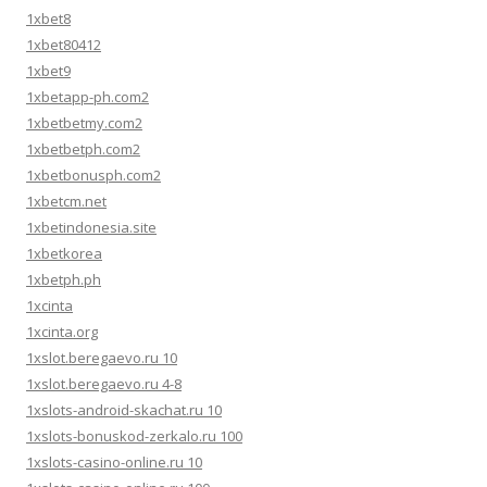
1xbet8
1xbet80412
1xbet9
1xbetapp-ph.com2
1xbetbetmy.com2
1xbetbetph.com2
1xbetbonusph.com2
1xbetcm.net
1xbetindonesia.site
1xbetkorea
1xbetph.ph
1xcinta
1xcinta.org
1xslot.beregaevo.ru 10
1xslot.beregaevo.ru 4-8
1xslots-android-skachat.ru 10
1xslots-bonuskod-zerkalo.ru 100
1xslots-casino-online.ru 10