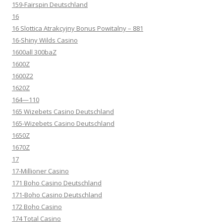
159-Fairspin Deutschland
16
16 Slottica Atrakcyjny Bonus Powitalny – 881
16-Shiny Wilds Casino
1600all 300baZ
1600Z
1600Z2
1620Z
164—110
165 Wizebets Casino Deutschland
165-Wizebets Casino Deutschland
1650Z
1670Z
17
17-Millioner Casino
171 Boho Casino Deutschland
171-Boho Casino Deutschland
172 Boho Casino
174 Total Casino