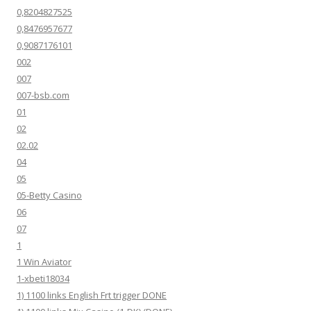
0,8204827525
0,8476957677
0,9087176101
002
007
007-bsb.com
01
02
02.02
04
05
05-Betty Casino
06
07
1
1 Win Aviator
1-xbeti18034
1) 1100 links English Frt trigger DONE