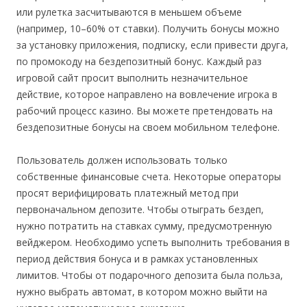
или рулетка засчитываются в меньшем объеме
(например, 10–60% от ставки). Получить бонусы можно
за установку приложения, подписку, если привести друга,
по промокоду на бездепозитный бонус. Каждый раз
игровой сайт просит выполнить незначительное
действие, которое направлено на вовлечение игрока в
рабочий процесс казино. Вы можете претендовать на
бездепозитные бонусы на своем мобильном телефоне.
Пользователь должен использовать только
собственные финансовые счета. Некоторые операторы
просят верифицировать платежный метод при
первоначальном депозите. Чтобы отыграть бездеп,
нужно потратить на ставках сумму, предусмотренную
вейджером. Необходимо успеть выполнить требования в
период действия бонуса и в рамках установленных
лимитов. Чтобы от подарочного депозита была польза,
нужно выбрать автомат, в котором можно выйти на