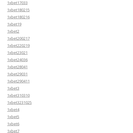
1xbet17033
1xbet180215
1xbet180216
1xbet19
1xbet2
1xbet200217
1xbet220219
1xbet23021
1xbet24036
1xbet28041
1xbet29031
1xbet290411
1xbet3
1xbet310310
1xbet3231025
1xbet4
1xbet5
1xbet6
1xbet7