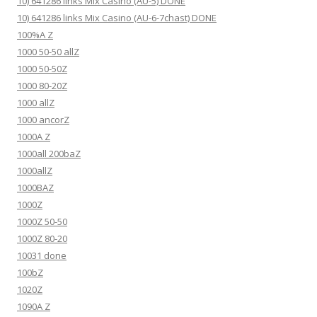
10) 641286 links Mix Casino (AU-5) DONE
10) 641286 links Mix Casino (AU-6-7chast) DONE
100%A Z
1000 50-50 allZ
1000 50-50Z
1000 80-20Z
1000 allZ
1000 ancorZ
1000A Z
1000all 200baZ
1000allZ
1000BAZ
1000Z
1000Z 50-50
1000Z 80-20
10031 done
100bZ
1020Z
1090A Z