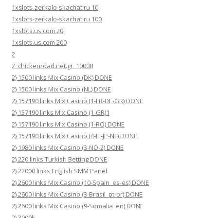
1xslots-zerkalo-skachat.ru 10
1xslots-zerkalo-skachat.ru 100
1xslots.us.com 20
1xslots.us.com 200
2
2_chickenroad.net.gr_10000
2) 1500 links Mix Casino (DK) DONE
2) 1500 links Mix Casino (NL) DONE
2) 157190 links Mix Casino (1-FR-DE-GR) DONE
2) 157190 links Mix Casino (1-GR)1
2) 157190 links Mix Casino (1-RO) DONE
2) 157190 links Mix Casino (4-IT-JP-NL) DONE
2) 1980 links Mix Casino (3-NO-2) DONE
2) 220 links Turkish Betting DONE
2) 22000 links English SMM Panel
2) 2600 links Mix Casino (10-Spain_es-es) DONE
2) 2600 links Mix Casino (3-Brasil_pt-br) DONE
2) 2600 links Mix Casino (9-Somalia_en) DONE
2) 3000k