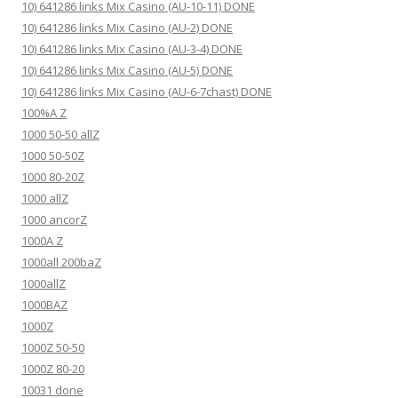
10) 641286 links Mix Casino (AU-10-11) DONE
10) 641286 links Mix Casino (AU-2) DONE
10) 641286 links Mix Casino (AU-3-4) DONE
10) 641286 links Mix Casino (AU-5) DONE
10) 641286 links Mix Casino (AU-6-7chast) DONE
100%A Z
1000 50-50 allZ
1000 50-50Z
1000 80-20Z
1000 allZ
1000 ancorZ
1000A Z
1000all 200baZ
1000allZ
1000BAZ
1000Z
1000Z 50-50
1000Z 80-20
10031 done