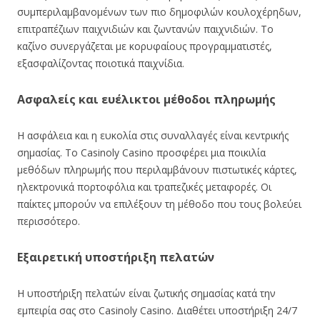
συμπεριλαμβανομένων των πιο δημοφιλών κουλοχέρηδων,
επιτραπέζιων παιχνιδιών και ζωντανών παιχνιδιών. Το
καζίνο συνεργάζεται με κορυφαίους προγραμματιστές,
εξασφαλίζοντας ποιοτικά παιχνίδια.
Ασφαλείς και ευέλικτοι μέθοδοι πληρωμής
Η ασφάλεια και η ευκολία στις συναλλαγές είναι κεντρικής
σημασίας. Το Casinoly Casino προσφέρει μια ποικιλία
μεθόδων πληρωμής που περιλαμβάνουν πιστωτικές κάρτες,
ηλεκτρονικά πορτοφόλια και τραπεζικές μεταφορές. Οι
παίκτες μπορούν να επιλέξουν τη μέθοδο που τους βολεύει
περισσότερο.
Εξαιρετική υποστήριξη πελατών
Η υποστήριξη πελατών είναι ζωτικής σημασίας κατά την
εμπειρία σας στο Casinoly Casino. Διαθέτει υποστήριξη 24/7