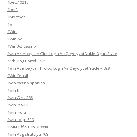
1bet210218
1bet5
1Mostbet
1w
1Win
1Win AZ
1Win AZ Casino
1win Azerbaycan Giriş Login Və Qeydiyyat Yukle Ogun State
Archiving Portal – 535
1win Azerbaycan Proloq Login Və Qeydiyyat Yukle – 828
1Win Brasil
1win casino spanish
1win fr
1win Giris 386
1win In 947
1win India
1win Login 539
1WIN Official In Russia
1win Registratsiya 708