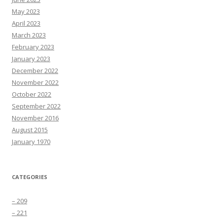
May 2023
April 2023
March 2023
February 2023
January 2023
December 2022
November 2022
October 2022
September 2022
November 2016
August 2015
January 1970
CATEGORIES
– 209
– 221