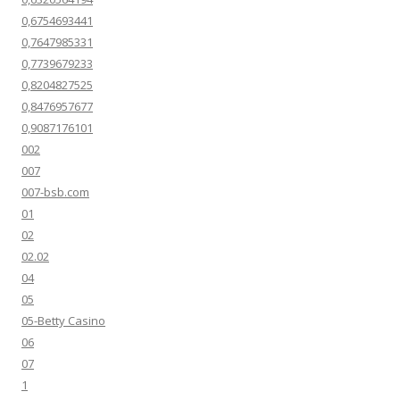
0,6754693441
0,7647985331
0,7739679233
0,8204827525
0,8476957677
0,9087176101
002
007
007-bsb.com
01
02
02.02
04
05
05-Betty Casino
06
07
1