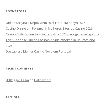
RECENT POSTS
Online Kasyna z Depozytem 20 zł TOP Lista Kasyn 2026
Casino Online em Portugal ᐉ Melhores Sites de Casino 2026
Casino Chile Online: la guía definitiva 2025 para ganar en grande
Top 10 seriöse Online Casinos & Spielotheken in Deutschland
2026
Descubra o Melhor Casino Novo em Portugal
RECENT COMMENTS
HrBlogger Team
on
Hello world!
ARCHIVES