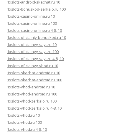
1xslots-android-skachat.ru 10
1xslots-bonuskod-zerkalo.ru 100
1xslots-casino-online.ru 10
1xslots-casino-online.ru 100
1xslots-casino-online.ru 4-8, 10
1xslots-oficialniy-bonuskod.ru 10
1xslots-oficialnyy-sayt.ru 10
1xslots-oficialnyy-sayt.ru 100
1xslots-oficialnyy-sayt.ru 4-8, 10
1xslots-oficialnyy-vhod.ru 10
1xslots-skachat-android.ru 10
1xslots-skachat-android.ru 100
1xslots-vhod-android.ru 10
1xslots-vhod-android.ru 100
1xslots-vhod-zerkalo.ru 100
1xslots-vhod-zerkalo.ru 4-8, 10
1xslots-vhod.ru 10
1xslots-vhod.ru 100
1xslots-vhod.ru 4-8, 10