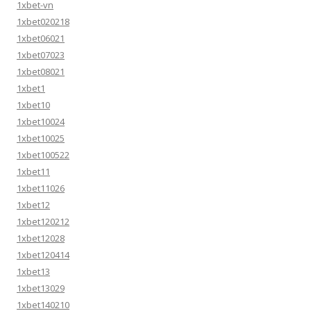
1xbet-vn
1xbet020218
1xbet06021
1xbet07023
1xbet08021
1xbet1
1xbet10
1xbet10024
1xbet10025
1xbet100522
1xbet11
1xbet11026
1xbet12
1xbet120212
1xbet12028
1xbet120414
1xbet13
1xbet13029
1xbet140210