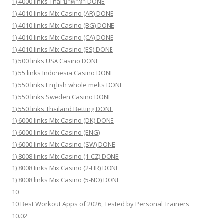
1) 4000 links Thai บาคาร่า DONE
1) 4010 links Mix Casino (AR) DONE
1) 4010 links Mix Casino (BG) DONE
1) 4010 links Mix Casino (CA) DONE
1) 4010 links Mix Casino (ES) DONE
1) 500 links USA Casino DONE
1) 55 links Indonesia Casino DONE
1) 550 links English whole melts DONE
1) 550 links Sweden Casino DONE
1) 550 links Thailand Betting DONE
1) 6000 links Mix Casino (DK) DONE
1) 6000 links Mix Casino (ENG)
1) 6000 links Mix Casino (SW) DONE
1) 8008 links Mix Casino (1-CZ) DONE
1) 8008 links Mix Casino (2-HR) DONE
1) 8008 links Mix Casino (5-NO) DONE
10
10 Best Workout Apps of 2026, Tested by Personal Trainers
10.02