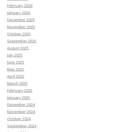
February 2026
January 2026
December 2025
November 2025
October 2025
September 2025
August 2025
July 2025
June 2025
May 2025
April 2025
March 2025
February 2025
January 2025
December 2024
November 2024
October 2024
September 2024