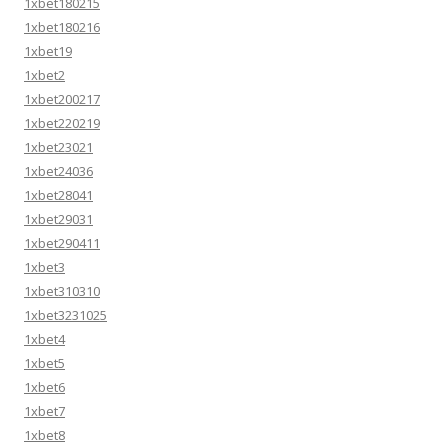
1xbet180215
1xbet180216
1xbet19
1xbet2
1xbet200217
1xbet220219
1xbet23021
1xbet24036
1xbet28041
1xbet29031
1xbet290411
1xbet3
1xbet310310
1xbet3231025
1xbet4
1xbet5
1xbet6
1xbet7
1xbet8