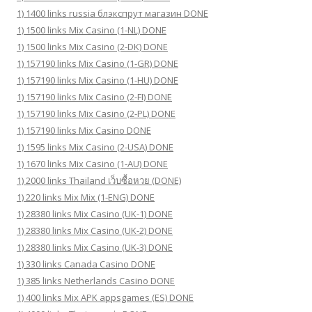
1) 1400 links russia блэкспрут магазин DONE
1) 1500 links Mix Casino (1-NL) DONE
1) 1500 links Mix Casino (2-DK) DONE
1) 157190 links Mix Casino (1-GR) DONE
1) 157190 links Mix Casino (1-HU) DONE
1) 157190 links Mix Casino (2-FI) DONE
1) 157190 links Mix Casino (2-PL) DONE
1) 157190 links Mix Casino DONE
1) 1595 links Mix Casino (2-USA) DONE
1) 1670 links Mix Casino (1-AU) DONE
1) 2000 links Thailand เว็บซื้อหวย (DONE)
1) 220 links Mix Mix (1-ENG) DONE
1) 28380 links Mix Casino (UK-1) DONE
1) 28380 links Mix Casino (UK-2) DONE
1) 28380 links Mix Casino (UK-3) DONE
1) 330 links Canada Casino DONE
1) 385 links Netherlands Casino DONE
1) 400 links Mix APK appsgames (ES) DONE