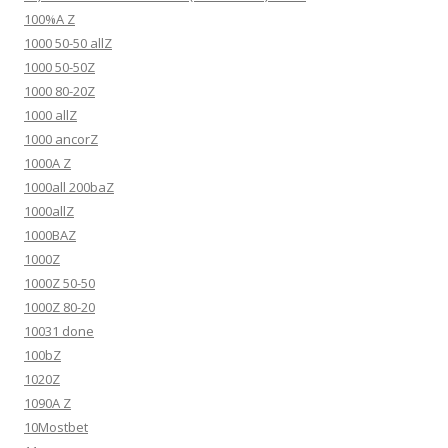
100%A Z
1000 50-50 allZ
1000 50-50Z
1000 80-20Z
1000 allZ
1000 ancorZ
1000A Z
1000all 200baZ
1000allZ
1000BAZ
1000Z
1000Z 50-50
1000Z 80-20
10031 done
100bZ
1020Z
1090A Z
10Mostbet