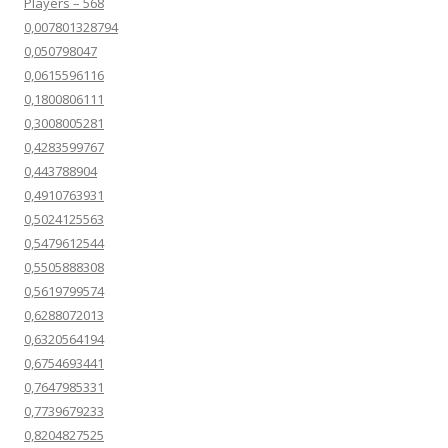
Players – 568
0,007801328794
0,050798047
0,0615596116
0,1800806111
0,3008005281
0,4283599767
0,443788904
0,4910763931
0,5024125563
0,5479612544
0,5505888308
0,5619799574
0,6288072013
0,6320564194
0,6754693441
0,7647985331
0,7739679233
0,8204827525