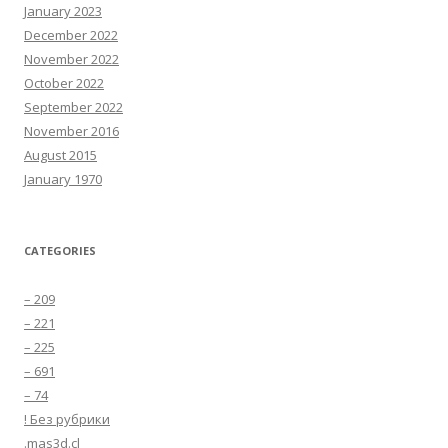
January 2023
December 2022
November 2022
October 2022
September 2022
November 2016
August 2015
January 1970
CATEGORIES
– 209
– 221
– 225
– 691
– 74
! Без рубрики
.mas3d.cl