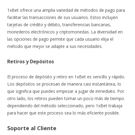
1xBet ofrece una amplia variedad de métodos de pago para
facilitar las transacciones de sus usuarios. Estos incluyen
tarjetas de crédito y débito, transferencias bancarias,
monederos electrónicos y criptomonedas. La diversidad en
las opciones de pago permite que cada usuario elija el
método que mejor se adapte a sus necesidades.
Retiros y Depósitos
El proceso de depósito y retiro en 1xBet es sencillo y rápido.
Los depósitos se procesan de manera casi instantánea, lo
que significa que puedes empezar a jugar de inmediato. Por
otro lado, los retiros pueden tomar un poco más de tiempo
dependiendo del método seleccionado, pero 1xBet trabaja
para hacer que este proceso sea lo más eficiente posible.
Soporte al Cliente