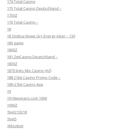
174 Total Casino
175 Total Casino Deutschland –
1750Z
176 Total Casino –
18
18 Slottica Nowe Gry Energy Joker – 130
180 game
1800Z
181 ZetCasino Deutschland –
1830Z
1870 links Mix Casino (AZ)
188 21bit Casino Promo Code –
189-21bit Casino App
19
1919womans.com 1000
1990Z
1bet210218
1bet5
1Mostbet