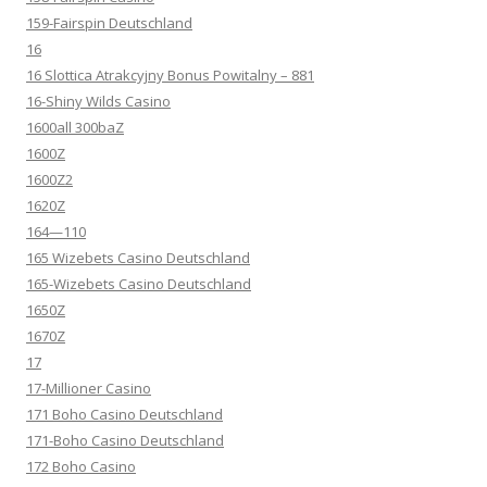
159-Fairspin Deutschland
16
16 Slottica Atrakcyjny Bonus Powitalny – 881
16-Shiny Wilds Casino
1600all 300baZ
1600Z
1600Z2
1620Z
164—110
165 Wizebets Casino Deutschland
165-Wizebets Casino Deutschland
1650Z
1670Z
17
17-Millioner Casino
171 Boho Casino Deutschland
171-Boho Casino Deutschland
172 Boho Casino