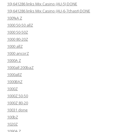
10) 641286 links Mix Casino (AU-5) DONE
10) 641286 links Mix Casino (AU-6-7chast) DONE
100%A Z
1000 50-50 allZ
1000 50-50Z
1000 80-20Z
1000 allZ
1000 ancorZ
1000A Z
1000all 200baZ
1000allZ
1000BAZ
1000Z
1000Z 50-50
1000Z 80-20
10031 done
100bZ
1020Z
1090A Z