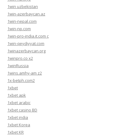
1win uzbekistan
1win-azerbaycan.az
1win-nepal.com
1win-np.com
1win-pro-india.it.com c
1win-qeydiyyat.com
1winazerbaycan.org
1winpro.co x2
1winRussia
1wins.amhy-am z2
1x-betph.com2
1xbet
1xbet apk
1xbet arabic
1xbet casino BD
1xbet india
1xbet Korea
1xbet KR