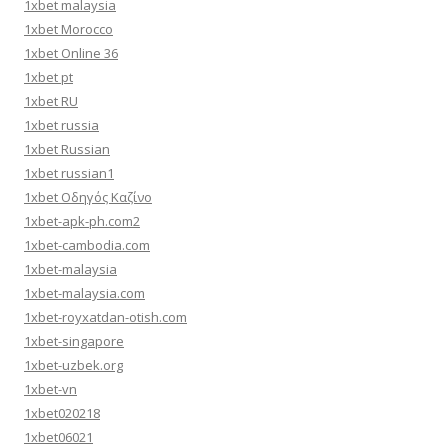
1xbet malaysia
1xbet Morocco
1xbet Online 36
1xbet pt
1xbet RU
1xbet russia
1xbet Russian
1xbet russian1
1xbet Οδηγός Καζίνο
1xbet-apk-ph.com2
1xbet-cambodia.com
1xbet-malaysia
1xbet-malaysia.com
1xbet-royxatdan-otish.com
1xbet-singapore
1xbet-uzbek.org
1xbet-vn
1xbet020218
1xbet06021