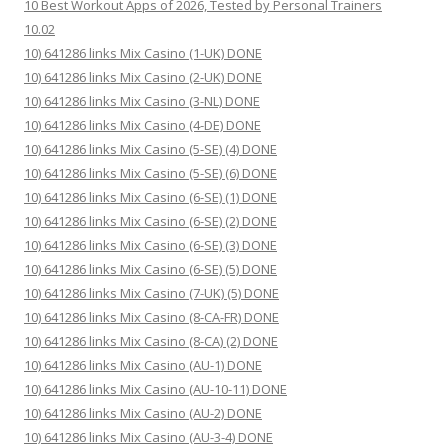
10 Best Workout Apps of 2026, Tested by Personal Trainers
10.02
10) 641286 links Mix Casino (1-UK) DONE
10) 641286 links Mix Casino (2-UK) DONE
10) 641286 links Mix Casino (3-NL) DONE
10) 641286 links Mix Casino (4-DE) DONE
10) 641286 links Mix Casino (5-SE) (4) DONE
10) 641286 links Mix Casino (5-SE) (6) DONE
10) 641286 links Mix Casino (6-SE) (1) DONE
10) 641286 links Mix Casino (6-SE) (2) DONE
10) 641286 links Mix Casino (6-SE) (3) DONE
10) 641286 links Mix Casino (6-SE) (5) DONE
10) 641286 links Mix Casino (7-UK) (5) DONE
10) 641286 links Mix Casino (8-CA-FR) DONE
10) 641286 links Mix Casino (8-CA) (2) DONE
10) 641286 links Mix Casino (AU-1) DONE
10) 641286 links Mix Casino (AU-10-11) DONE
10) 641286 links Mix Casino (AU-2) DONE
10) 641286 links Mix Casino (AU-3-4) DONE