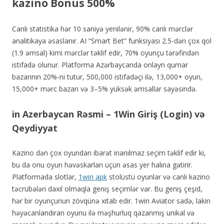
kazino Bonus 500%
Canlı statistika hər 10 saniyə yenilənir, 90% canlı mərclər
analitikaya əsaslanır. AI “Smart Bet” funksiyası 2.5-dən çox qol
(1.9 əmsal) kimi mərclər təklif edir, 70% oyunçu tərəfindən
istifadə olunur. Platforma Azərbaycanda onlayn qumar
bazarının 20%-ni tutur, 500,000 istifadəçi ilə, 13,000+ oyun,
15,000+ mərc bazarı və 3–5% yüksək əmsallar sayəsində.
in Azerbaycan Rəsmi – 1Win Giriş (Login) və
Qeydiyyat
Kazino dən çox oyundan ibarət inanılmaz seçim təklif edir ki,
bu da onu oyun həvəskarları üçün əsas yer halına gətirir.
Platformada slotlar,
1win apk
stolüstü oyunlar və canlı kazino
təcrübələri daxil olmaqla geniş seçimlər var. Bu geniş çeşid,
hər bir oyunçunun zövqünə xitab edir. 1win Aviator sadə, lakin
həyəcanlandıran oyunu ilə məşhurluq qazanmış unikal və