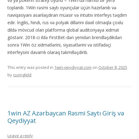
və ya pokerin strateji oyunu – 1Win-də hamısı bir yerə
toplanıb. 1Win rəsmi saytı oyunçular üçün hazırlanıb və
naviqasiyanı asanlaşdıran müasir və intuitiv interfeys təqdim
edir. İngilis, hindi, rus və polyak dillərini daxil olmaqla çoxlu
dildə mövcud olan platforma qlobal auditoriyaya xidmət
göstərir. 2018-ci ildə FirstBet-dən yenidən brendləşdikdən
sonra 1Win öz xidmətlərini, siyasətlərini və istifadəçi
interfeysini davamlı olaraq təkmilləşdirib.
This entry was posted in
1win-qeydiyyat.com
on
October 8, 2025
by
cuongleld
.
1win AZ Azərbaycan Rəsmi Saytı Giriş və
Qeydiyyat
Leave a reply