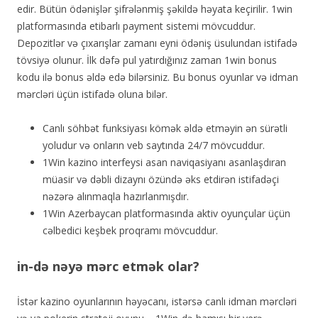
edir. Bütün ödənişlər şifrələnmiş şəkildə həyata keçirilir. 1win
platformasında etibarlı payment sistemi mövcuddur.
Depozitlər və çıxarışlar zamanı eyni ödəniş üsulundan istifadə
tövsiyə olunur. İlk dəfə pul yatırdığınız zaman 1win bonus
kodu ilə bonus əldə edə bilərsiniz. Bu bonus oyunlar və idman
mərcləri üçün istifadə oluna bilər.
Canlı söhbət funksiyası kömək əldə etməyin ən sürətli
yoludur və onların veb saytında 24/7 mövcuddur.
1Win kazino interfeysi asan naviqasiyanı asanlaşdıran
müasir və dəbli dizaynı özündə əks etdirən istifadəçi
nəzərə alınmaqla hazırlanmışdır.
1Win Azerbaycan platformasında aktiv oyunçular üçün
cəlbedici keşbek proqramı mövcuddur.
in-də nəyə mərc etmək olar?
İstər kazino oyunlarının həyəcanı, istərsə canlı idman mərcləri