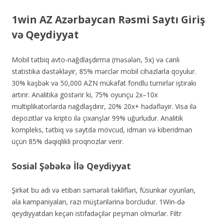
1win AZ Azərbaycan Rəsmi Saytı Giriş
və Qeydiyyat
Mobil tətbiq avto-nağdlaşdırma (məsələn, 5x) və canlı
statistika dəstəkləyir, 85% mərclər mobil cihazlarla qoyulur.
30% kəşbək və 50,000 AZN mükafat fondlu turnirlər iştirakı
artırır. Analitika göstərir ki, 75% oyunçu 2x–10x
multiplikatorlarda nağdlaşdırır, 20% 20x+ hədəfləyir. Visa ilə
depozitlər və kripto ilə çıxarışlar 99% uğurludur. Analitik
kompleks, tətbiq və saytda mövcud, idman və kiberidman
üçün 85% dəqiqlikli proqnozlar verir.
Sosial Şəbəkə İlə Qeydiyyat
Şirkət bu adı və etibarı səmərəli təklifləri, füsunkar oyunları,
əla kampaniyaları, razı müştərilərinə borcludur. 1Win-də
qeydiyyatdan keçən istifadəçilər peşman olmurlar. Filtr