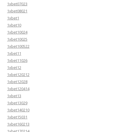
1xbet07023
1xbet08021
1xbet1
1xbet10
1xbet10024
1xbet10025
1xbet100522
1xbet11
1xbet11026
1xbet12
1xbet120212
1xbet12028
1xbet120414
1xbet13
1xbet13029
1xbet140210
1xbet15031
1xbet160213
1xbet170214