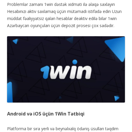
Problemlər zamanı 1win dəstək xidməti ilə əlaqə saxlayın
Hesabınızı aktiv saxlamaq üçün mütəmadi istifadə edin Uzun
müddət fəaliyyətsiz qalan hesablar deaktiv edilə bilər 1win
Azərbaycan oyunçuları üçün depozit prosesi çox sadədir.
Android və iOS üçün 1Win Tətbiqi
Platforma bir sıra yerli və beynəlxalq ödəniş üsulları təqdim