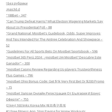
! Без рубрики
.mas3d.cl
"188bet – 347
"Can Trump Defeat Harris? What Election Wagering Markets Say
About Us Presidential Poll – 88
"Grand National: Mostbet's Guidebook, Odds, Super Improves
And Tips Intended For The Aintree Celebration And Showpiece –
52
"Guidelines For All Sports Bets On Mostbet Sportsbook – 596
"mostbet 365 Perú 2024 ️: ¿mostbet Um Mostbet? Descubre Este
Ganador" – 300
"mostbet Casino Review Regarding Us-players Trustworthiness
Plus Games – 796
"mostbet Ohio Bonus Code: Get $1k Very First Bet Or $200 Promo
– 15
"mostbet Залози Онлайн Регистрация От България И Бонус
Оферти" – 755
(2 key) 160 links Korea Mix 해외축구중계
#1 Free Fitness App, Stop Paying for Home Workouts