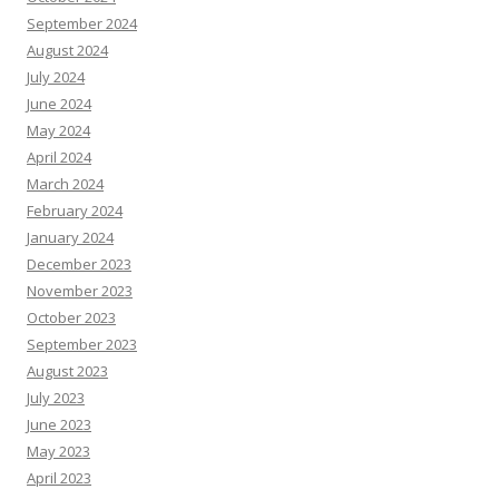
September 2024
August 2024
July 2024
June 2024
May 2024
April 2024
March 2024
February 2024
January 2024
December 2023
November 2023
October 2023
September 2023
August 2023
July 2023
June 2023
May 2023
April 2023