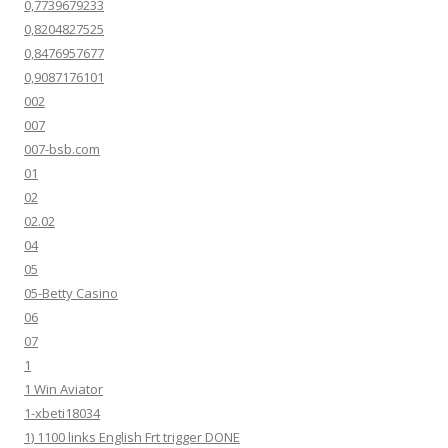
0,7739679233
0,8204827525
0,8476957677
0,9087176101
002
007
007-bsb.com
01
02
02.02
04
05
05-Betty Casino
06
07
1
1 Win Aviator
1-xbeti18034
1) 1100 links English Frt trigger DONE