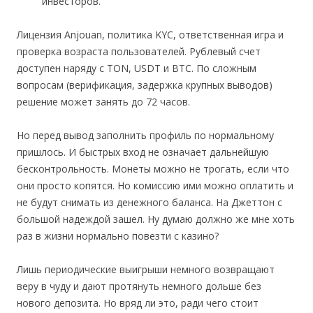
инвесторов.
Лицензия Anjouan, политика KYC, ответственная игра и
проверка возраста пользователей. Рублевый счет
доступен наряду с TON, USDT и BTC. По сложным
вопросам (верификация, задержка крупных выводов)
решение может занять до 72 часов.
Но перед вывод заполнить профиль по нормальному
пришлось. И быстрых вход не означает дальнейшую
бесконтрольность. Монеты можно не трогать, если что
они просто копятся. Но комиссию ими можно оплатить и
не будут снимать из денежного баланса. На Джеттон с
большой надеждой зашел. Ну думаю должно же мне хоть
раз в жизни нормально повезти с казино?
Лишь периодические выигрыши немного возвращают
веру в чуду и дают протянуть немного дольше без
нового депозита. Но вряд ли это, ради чего стоит