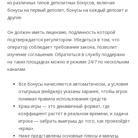
из различных типов депозитных бонусов, включая
бонусы на первый депозит, бонусы на каждый депозит и
другие.
Он должен иметь лицензию, подлинность которой
подтверждается регулятором. Убедиться в том, что
оператор соблюдает требования закона, позволит
изучение соглашения. Обратиться в службу поддержки
на таких площадках можно в режиме 24/7 по нескольким
каналам.
Все бонусы начисляются автоматически, а условия
отыгрыша (вейджер) указаны заранее, чтобы игрок
понимал правила использования средств.
Краш-игры — это динамичный формат, где
коэффициент растёт в реальном времени, и задача
игрока — забрать выигрыш до того, как произойдёт
«краш».
Ниже представлены основные плюсы и минусы,