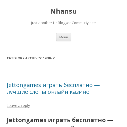
Nhansu
Just another Hr Blogger Commutiy site
Skip to content
Menu
CATEGORY ARCHIVES:
1200A Z
Jettongames играть бесплатно —
лучшие слоты онлайн казино
Leave a reply
Jettongames играть бесплатно —