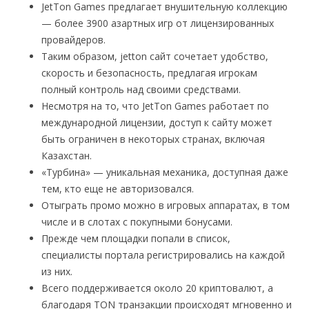
JetTon Games предлагает внушительную коллекцию
— более 3900 азартных игр от лицензированных
провайдеров.
Таким образом, jetton сайт сочетает удобство,
скорость и безопасность, предлагая игрокам
полный контроль над своими средствами.
Несмотря на то, что JetTon Games работает по
международной лицензии, доступ к сайту может
быть ограничен в некоторых странах, включая
Казахстан.
«Турбина» — уникальная механика, доступная даже
тем, кто еще не авторизовался.
Отыграть промо можно в игровых аппаратах, в том
числе и в слотах с покупными бонусами.
Прежде чем площадки попали в список,
специалисты портала регистрировались на каждой
из них.
Всего поддерживается около 20 криптовалют, а
благодаря TON транзакции происходят мгновенно и