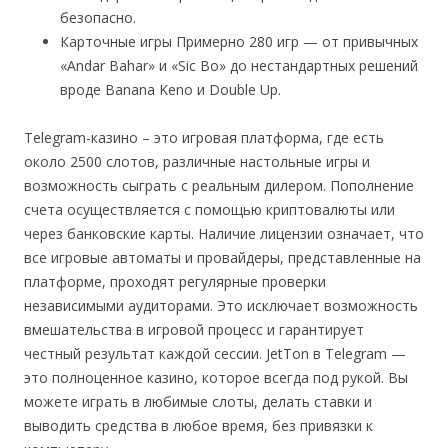
безопасно.
Карточные игры Примерно 280 игр — от привычных
«Andar Bahar» и «Sic Bo» до нестандартных решений
вроде Banana Keno и Double Up.
Telegram-казино – это игровая платформа, где есть
около 2500 слотов, различные настольные игры и
возможность сыграть с реальным дилером. Пополнение
счета осуществляется с помощью криптовалюты или
через банковские карты. Наличие лицензии означает, что
все игровые автоматы и провайдеры, представленные на
платформе, проходят регулярные проверки
независимыми аудиторами. Это исключает возможность
вмешательства в игровой процесс и гарантирует
честный результат каждой сессии. JetTon в Telegram —
это полноценное казино, которое всегда под рукой. Вы
можете играть в любимые слоты, делать ставки и
выводить средства в любое время, без привязки к