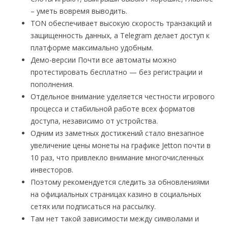
– уметь вовремя выводить.
TON обеспечивает высокую скорость транзакций и
защищенность данных, а Telegram делает доступ к
платформе максимально удобным.
Демо-версии Почти все автоматы можно
протестировать бесплатно — без регистрации и
пополнения.
Отдельное внимание уделяется честности игрового
процесса и стабильной работе всех форматов
доступа, независимо от устройства.
Одним из заметных достижений стало внезапное
увеличение цены монеты на графике Jetton почти в
10 раз, что привлекло внимание многочисленных
инвесторов.
Поэтому рекомендуется следить за обновлениями
на официальных страницах казино в социальных
сетях или подписаться на рассылку.
Там нет такой зависимости между символами и