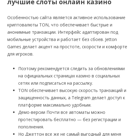
лучшие слоты онлайн казино
Особенностью сайта является активное использование
криптовалюты TON, что обеспечивает быстрые и
анонимные транзакции. Интерфейс адаптирован под
мобильные устройства и работает без сбоев. Jetton
Games делает акцент на простоте, скорости и комфорте
для игроков.
Поэтому рекомендуется следить за обновлениями
на официальных страницах казино в социальных
сетях или подписаться на рассылку.
TON обеспечивает высокую скорость транзакций и
защищенность данных, а Telegram делает доступ к
платформе максимально удобным.
Демо-версии Почти все автоматы можно
протестировать бесплатно — без регистрации и
пополнения.
Но Джеттон все же не самый выгодный для меня