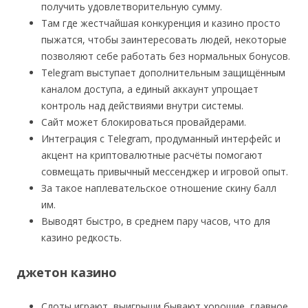
получить удовлетворительную сумму.
Там где жестчайшая конкуренция и казино просто
пыжатся, чтобы заинтересовать людей, некоторые
позволяют себе работать без нормальных бонусов.
Telegram выступает дополнительным защищённым
каналом доступа, а единый аккаунт упрощает
контроль над действиями внутри системы.
Сайт может блокироваться провайдерами.
Интеграция с Telegram, продуманный интерфейс и
акцент на криптовалютные расчёты помогают
совмещать привычный мессенджер и игровой опыт.
За такое наплевательское отношение скину балл
им.
Выводят быстро, в среднем пару часов, что для
казино редкость.
джетон казино
Слоты играют, выигрыши бывают хорошие, главное