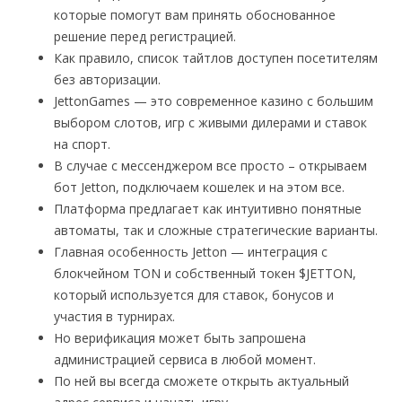
которые помогут вам принять обоснованное
решение перед регистрацией.
Как правило, список тайтлов доступен посетителям
без авторизации.
JettonGames — это современное казино с большим
выбором слотов, игр с живыми дилерами и ставок
на спорт.
В случае с мессенджером все просто – открываем
бот Jetton, подключаем кошелек и на этом все.
Платформа предлагает как интуитивно понятные
автоматы, так и сложные стратегические варианты.
Главная особенность Jetton — интеграция с
блокчейном TON и собственный токен $JETTON,
который используется для ставок, бонусов и
участия в турнирах.
Но верификация может быть запрошена
администрацией сервиса в любой момент.
По ней вы всегда сможете открыть актуальный