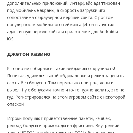
дополнительных приложений. Интерфейс адаптирован
под мобильные экраны, а скорость загрузки игр
сопоставима с браузерной версией сайта. С ростом
популярности мобильного гейминга Jetton выпустил
адаптивную версию сайта и приложение для Android и
iOS.
джетон казино
Я точно не собираюсь такие вейджеры откручивать!
Почитал, удивился такой обдираловке и решил заценить
слоты без бонусов. Там нормально поиграл, деньги
вывел. Ну с бонусами точно что-то нужно делать, это не
гуд. Регистрировался на этом игровом сайте с некоторой
опаской.
Игроки получают приветственные пакеты, кэшбэк,
релоад-бонусы и промокоды на фриспины. Внутренний
токен JETTON и инфраструктура TON обеспечивают