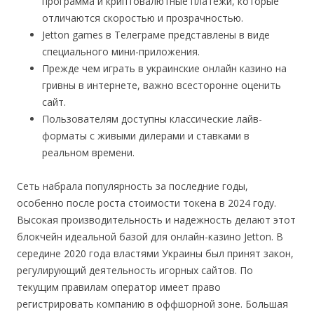
программа и криптовалютные платежи, которые
отличаются скоростью и прозрачностью.
Jetton games в Телеграме представлены в виде
специального мини-приложения.
Прежде чем играть в украинские онлайн казино на
гривны в интернете, важно всесторонне оценить
сайт.
Пользователям доступны классические лайв-
форматы с живыми дилерами и ставками в
реальном времени.
Сеть набрала популярность за последние годы,
особенно после роста стоимости токена в 2024 году.
Высокая производительность и надежность делают этот
блокчейн идеальной базой для онлайн-казино Jetton. В
середине 2020 года властями Украины был принят закон,
регулирующий деятельность игорных сайтов. По
текущим правилам оператор имеет право
регистрировать компанию в оффшорной зоне. Большая