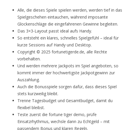
Alle, die dieses Spiele spielen werden, werden tief in das
Spielgeschehen eintauchen, während imposante
Glockenschläge die eingefahrenen Gewinne begleiten.
Das 3×3-Layout passt ideal aufs Handy.
So entsteht ein klares, schnelles Spielgefühl – ideal für
kurze Sessions auf Handy und Desktop.
Copyright © 2025 fortunetigerde.de, alle Rechte
vorbehalten.
Und werden mehrere Jackpots im Spiel angeboten, so
kommt immer der hochwertigste Jackpotgewinn zur
Auszahlung.
Auch die Bonusspiele sorgen dafür, dass dieses Spiel
stets kurzweilig bleibt.
Trenne Tagesbudget und Gesamtbudget, damit du
flexibel bleibst.
Teste zuerst die fortune tiger demo, prüfe
Einsatzrhythmus, wechsle dann zu Echtgeld – mit
passendem Bonus und klaren Regeln.