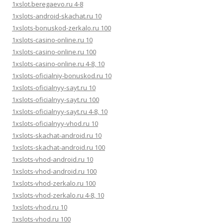
1xslot.beregaevo.ru 4-8
1xslots-android-skachat.ru 10
1xslots-bonuskod-zerkalo.ru 100
1xslots-casino-online.ru 10
1xslots-casino-online.ru 100
1xslots-casino-online.ru 4-8, 10
1xslots-oficialniy-bonuskod.ru 10
1xslots-oficialnyy-sayt.ru 10
1xslots-oficialnyy-sayt.ru 100
1xslots-oficialnyy-sayt.ru 4-8, 10
1xslots-oficialnyy-vhod.ru 10
1xslots-skachat-android.ru 10
1xslots-skachat-android.ru 100
1xslots-vhod-android.ru 10
1xslots-vhod-android.ru 100
1xslots-vhod-zerkalo.ru 100
1xslots-vhod-zerkalo.ru 4-8, 10
1xslots-vhod.ru 10
1xslots-vhod.ru 100