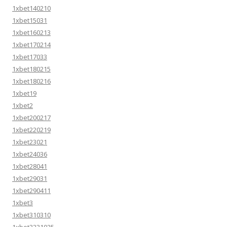
1xbet140210
1xbet15031
1xbet160213
1xbet170214
1xbet17033
1xbet180215
1xbet180216
1xbet19
1xbet2
1xbet200217
1xbet220219
1xbet23021
1xbet24036
1xbet28041
1xbet29031
1xbet290411
1xbet3
1xbet310310