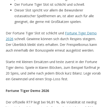
Der Fortune Tiger Slot ist schlicht und schnell.
Dieser Slot spricht vor allem die Bewunderer
ostasiatischer Spielthemen an, ist aber auch für alle
geeignet, die gerne mit Großkatzen spielen.
Der Fortune Tiger Slot ist schlicht und
Fortune Tiger Demo
2026
schnell. Gewinne können sich durch Respins steigern.
Der Überblick bleibt stets erhalten. Der Freispielbonus kann
auch innerhalb der Bonusspiele erneut ausgelöst werden.
Starte mit kleinen Einsätzen und teste zuerst in der Fortune
Tiger demo. Spiele in klaren Blöcken, zum Beispiel fünfmal je
20 Spins, und ziehe nach jedem Block kurz Bilanz. Lege vorab
ein Gewinnziel und einen Stop-Loss fest.
Fortune Tiger Demo 2026
Der offizielle RTP liegt bei 96,81 %, die Volatilität ist niedrig