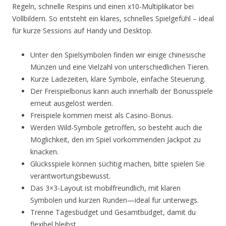
Regeln, schnelle Respins und einen x10-Multiplikator bei
Vollbildern. So entsteht ein klares, schnelles Spielgefühl – ideal
für kurze Sessions auf Handy und Desktop.
Unter den Spielsymbolen finden wir einige chinesische
Münzen und eine Vielzahl von unterschiedlichen Tieren.
Kurze Ladezeiten, klare Symbole, einfache Steuerung.
Der Freispielbonus kann auch innerhalb der Bonusspiele
erneut ausgelöst werden.
Freispiele kommen meist als Casino-Bonus.
Werden Wild-Symbole getroffen, so besteht auch die
Möglichkeit, den im Spiel vorkommenden Jackpot zu
knacken.
Glücksspiele können süchtig machen, bitte spielen Sie
verantwortungsbewusst.
Das 3×3-Layout ist mobilfreundlich, mit klaren
Symbolen und kurzen Runden—ideal für unterwegs.
Trenne Tagesbudget und Gesamtbudget, damit du
flexibel bleibst.