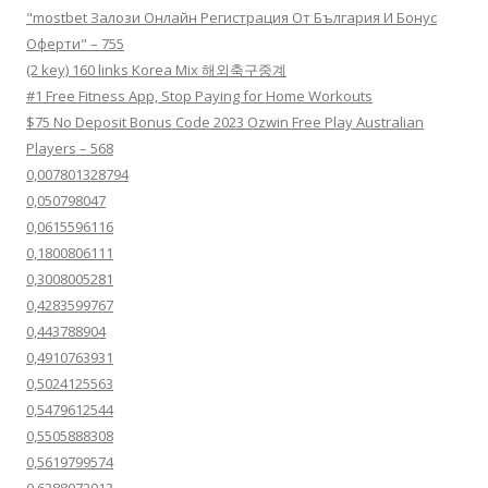
"mostbet Залози Онлайн Регистрация От България И Бонус
Оферти" – 755
(2 key) 160 links Korea Mix 해외축구중계
#1 Free Fitness App, Stop Paying for Home Workouts
$75 No Deposit Bonus Code 2023 Ozwin Free Play Australian
Players – 568
0,007801328794
0,050798047
0,0615596116
0,1800806111
0,3008005281
0,4283599767
0,443788904
0,4910763931
0,5024125563
0,5479612544
0,5505888308
0,5619799574