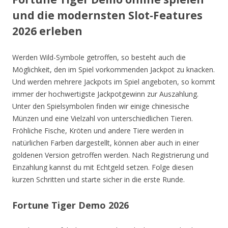
und die modernsten Slot‑Features
2026 erleben
Werden Wild-Symbole getroffen, so besteht auch die
Möglichkeit, den im Spiel vorkommenden Jackpot zu knacken.
Und werden mehrere Jackpots im Spiel angeboten, so kommt
immer der hochwertigste Jackpotgewinn zur Auszahlung.
Unter den Spielsymbolen finden wir einige chinesische
Münzen und eine Vielzahl von unterschiedlichen Tieren.
Fröhliche Fische, Kröten und andere Tiere werden in
natürlichen Farben dargestellt, können aber auch in einer
goldenen Version getroffen werden. Nach Registrierung und
Einzahlung kannst du mit Echtgeld setzen. Folge diesen
kurzen Schritten und starte sicher in die erste Runde.
Fortune Tiger Demo 2026