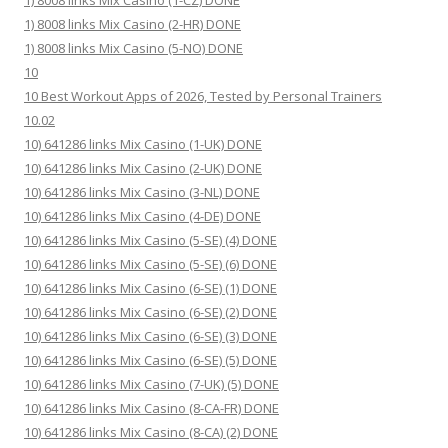
1) 8008 links Mix Casino (1-CZ) DONE
1) 8008 links Mix Casino (2-HR) DONE
1) 8008 links Mix Casino (5-NO) DONE
10
10 Best Workout Apps of 2026, Tested by Personal Trainers
10.02
10) 641286 links Mix Casino (1-UK) DONE
10) 641286 links Mix Casino (2-UK) DONE
10) 641286 links Mix Casino (3-NL) DONE
10) 641286 links Mix Casino (4-DE) DONE
10) 641286 links Mix Casino (5-SE) (4) DONE
10) 641286 links Mix Casino (5-SE) (6) DONE
10) 641286 links Mix Casino (6-SE) (1) DONE
10) 641286 links Mix Casino (6-SE) (2) DONE
10) 641286 links Mix Casino (6-SE) (3) DONE
10) 641286 links Mix Casino (6-SE) (5) DONE
10) 641286 links Mix Casino (7-UK) (5) DONE
10) 641286 links Mix Casino (8-CA-FR) DONE
10) 641286 links Mix Casino (8-CA) (2) DONE