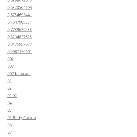
0,6288072013
0,6320564194
0,6754693441
0,7647985331
0,7739679233
0,8204827525
0,8476957677
0,9087176101
002
007
007-bsb.com
01
02
02.02
04
05
05-Betty Casino
06
07