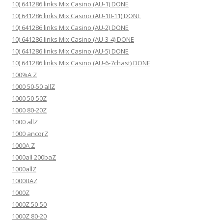
10) 641286 links Mix Casino (AU-1) DONE
10) 641286 links Mix Casino (AU-10-11) DONE
10) 641286 links Mix Casino (AU-2) DONE
10) 641286 links Mix Casino (AU-3-4) DONE
10) 641286 links Mix Casino (AU-5) DONE
10) 641286 links Mix Casino (AU-6-7chast) DONE
100%A Z
1000 50-50 allZ
1000 50-50Z
1000 80-20Z
1000 allZ
1000 ancorZ
1000A Z
1000all 200baZ
1000allZ
1000BAZ
1000Z
1000Z 50-50
1000Z 80-20