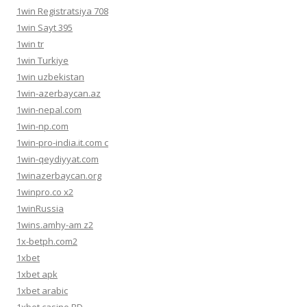
1win Registratsiya 708
1win Sayt 395
1win tr
1win Turkiye
1win uzbekistan
1win-azerbaycan.az
1win-nepal.com
1win-np.com
1win-pro-india.it.com c
1win-qeydiyyat.com
1winazerbaycan.org
1winpro.co x2
1winRussia
1wins.amhy-am z2
1x-betph.com2
1xbet
1xbet apk
1xbet arabic