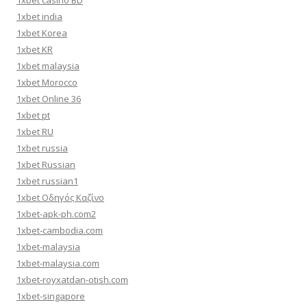
1xbet casino BD
1xbet india
1xbet Korea
1xbet KR
1xbet malaysia
1xbet Morocco
1xbet Online 36
1xbet pt
1xbet RU
1xbet russia
1xbet Russian
1xbet russian1
1xbet Οδηγός Καζίνο
1xbet-apk-ph.com2
1xbet-cambodia.com
1xbet-malaysia
1xbet-malaysia.com
1xbet-royxatdan-otish.com
1xbet-singapore