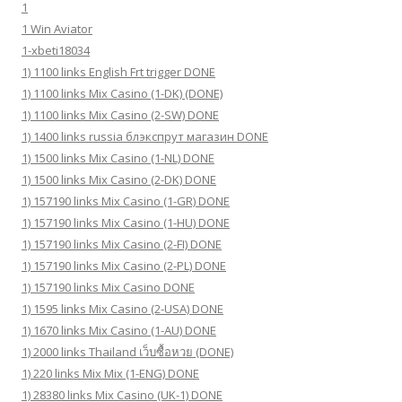
1
1 Win Aviator
1-xbeti18034
1) 1100 links English Frt trigger DONE
1) 1100 links Mix Casino (1-DK) (DONE)
1) 1100 links Mix Casino (2-SW) DONE
1) 1400 links russia блэкспрут магазин DONE
1) 1500 links Mix Casino (1-NL) DONE
1) 1500 links Mix Casino (2-DK) DONE
1) 157190 links Mix Casino (1-GR) DONE
1) 157190 links Mix Casino (1-HU) DONE
1) 157190 links Mix Casino (2-FI) DONE
1) 157190 links Mix Casino (2-PL) DONE
1) 157190 links Mix Casino DONE
1) 1595 links Mix Casino (2-USA) DONE
1) 1670 links Mix Casino (1-AU) DONE
1) 2000 links Thailand เว็บซื้อหวย (DONE)
1) 220 links Mix Mix (1-ENG) DONE
1) 28380 links Mix Casino (UK-1) DONE