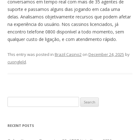
conversamos em tempo real com mais de 35 agentes de
suporte e passamos alguns dias jogando em cada uma
delas. Analisamos objetivamente recursos que podem afetar
na experiência do usuário. Nos cassinos licenciados, já
encontro telefone 0800 disponível a todo momento, sem
qualquer custo de ligação, e com atendimento rápido.
This entry was posted in
Brazil Casino2
on
December 24, 2025
by
cuongleld
.
Search
for:
RECENT POSTS