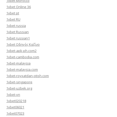
1xbet Morocco
1xbet Online 36
1xbet pt
1xbet RU
1xbet russia
1xbet Russian
1xbet russian1
1xbet Οδηγός Καζίνο
1xbet-apk-ph.com2
1xbet-cambodia.com
1xbet-malaysia
1xbet-malaysia.com
1xbet-royxatdan-otish.com
1xbet-singapore
1xbet-uzbek.org
1xbet-vn
1xbet020218
1xbet06021
1xbet07023