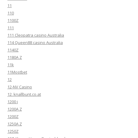
11
110
1100Z
111
111 Cleopatra casino Australia
114 Queen88 casino Australia
1140Z
1180A Z
11k
11Mostbet
12
12-NV Casino
12. knallbunt.co.at
1200 i
1200A Z
1200Z
1250A Z
1250Z