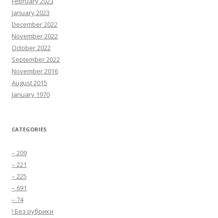
February 2023
January 2023
December 2022
November 2022
October 2022
September 2022
November 2016
August 2015
January 1970
CATEGORIES
– 209
– 221
– 225
– 691
– 74
! Без рубрики