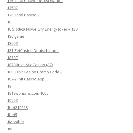
175 Total Casino Deutschland –
1750Z
176 Total Casino –
18
18 Slottica Nowe Gry Energy Joker – 130
180 game
1800Z
181 ZetCasino Deutschland –
1830Z
1870 links Mix Casino (AZ)
188 21bit Casino Promo Code –
189-21bit Casino App
19
1919womans.com 1000
1990Z
1bet210218
1bet5
1Mostbet
1w