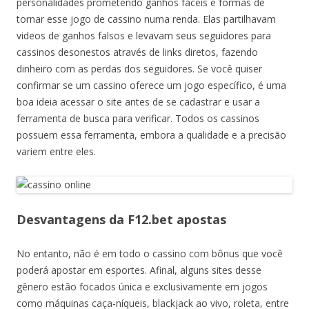
personalidades prometendo ganhos fáceis e formas de
tornar esse jogo de cassino numa renda. Elas partilhavam
videos de ganhos falsos e levavam seus seguidores para
cassinos desonestos através de links diretos, fazendo
dinheiro com as perdas dos seguidores. Se você quiser
confirmar se um cassino oferece um jogo específico, é uma
boa ideia acessar o site antes de se cadastrar e usar a
ferramenta de busca para verificar. Todos os cassinos
possuem essa ferramenta, embora a qualidade e a precisão
variem entre eles.
Desvantagens da F12.bet apostas
No entanto, não é em todo o cassino com bônus que você
poderá apostar em esportes. Afinal, alguns sites desse
gênero estão focados única e exclusivamente em jogos
como máquinas caça-níqueis, blackjack ao vivo, roleta, entre