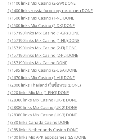
1) 1100 links Mix Casino (2-SW) DONE
1) 1400 links russia блэкспрут магазин DONE
1) 1500 links Mix Casino (1-NL) DONE
1) 1500 links Mix Casino (2-DK) DONE
1) 157190 links Mix Casino (1-GR) DONE
1) 157190 links Mix Casino (1-HU) DONE
1) 157190 links Mix Casino (2-FI) DONE
1) 157190 links Mix Casino (2-PL) DONE
1) 157190 links Mix Casino DONE
1) 1595 links Mix Casino (2-USA) DONE
1) 1670 links Mix Casino (1-AU) DONE
1) 2000 links Thailand เว็บซื้อหวย (DONE)
1) 220 links Mix Mix (1-ENG) DONE
1) 28380 links Mix Casino (UK-1) DONE
1) 28380 links Mix Casino (UK-2) DONE
1) 28380 links Mix Casino (UK-3) DONE
1) 330 links Canada Casino DONE
1) 385 links Netherlands Casino DONE
1) 400 links Mix APK appsgames (ES) DONE