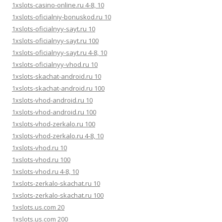
1xslots-casino-online.ru 4-8, 10
1xslots-oficialniy-bonuskod.ru 10
1xslots-oficialnyy-sayt.ru 10
1xslots-oficialnyy-sayt.ru 100
1xslots-oficialnyy-sayt.ru 4-8, 10
1xslots-oficialnyy-vhod.ru 10
1xslots-skachat-android.ru 10
1xslots-skachat-android.ru 100
1xslots-vhod-android.ru 10
1xslots-vhod-android.ru 100
1xslots-vhod-zerkalo.ru 100
1xslots-vhod-zerkalo.ru 4-8, 10
1xslots-vhod.ru 10
1xslots-vhod.ru 100
1xslots-vhod.ru 4-8, 10
1xslots-zerkalo-skachat.ru 10
1xslots-zerkalo-skachat.ru 100
1xslots.us.com 20
1xslots.us.com 200