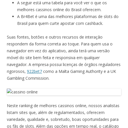
A seguir está uma tabela para você ver o que os
melhores cassinos online do Brasil oferecem.
A Br4Bet é uma das melhores plataformas de slots do
Brasil para quem curte apostar com cashback.
Suas fontes, botões e outros recursos de interação
respondem da forma correta ao toque. Para quem usa o
navegador em vez do aplicativo, ainda terá uma versão
móvel do site bem feita e responsiva em qualquer
navegador. A empresa possui licenças de órgãos reguladores
rigorosos,
922bet7
como a Malta Gaming Authority e a UK
Gambling Commission.
Neste ranking de melhores cassinos online, nossos analistas
listam sites que, além de regulamentados, oferecem
variedade, qualidade e, sobretudo, boas oportunidades para
os fãs de slots. Além das opções em tempo real, o catálogo