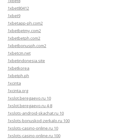
1xbet8
1xbet80412
1xbet9
1xbetapp-ph.com2
1xbetbetmy.com2
1xbetbetph.com2
1xbetbonusph.com2
1xbetcm.net
1xbetindonesia.site
1xbetkorea
1xbetph.ph
1xcinta
1xcinta.org
1xslot.beregaevo.ru 10
1xslot.beregaevo.ru 4-8
1xslots-android-skachat.ru 10
1xslots-bonuskod-zerkalo.ru 100
1xslots-casino-online.ru 10
1xslots-casino-online.ru 100