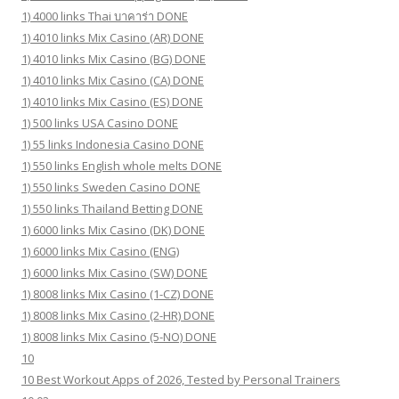
1) 4000 links Thai บาคาร่า DONE
1) 4010 links Mix Casino (AR) DONE
1) 4010 links Mix Casino (BG) DONE
1) 4010 links Mix Casino (CA) DONE
1) 4010 links Mix Casino (ES) DONE
1) 500 links USA Casino DONE
1) 55 links Indonesia Casino DONE
1) 550 links English whole melts DONE
1) 550 links Sweden Casino DONE
1) 550 links Thailand Betting DONE
1) 6000 links Mix Casino (DK) DONE
1) 6000 links Mix Casino (ENG)
1) 6000 links Mix Casino (SW) DONE
1) 8008 links Mix Casino (1-CZ) DONE
1) 8008 links Mix Casino (2-HR) DONE
1) 8008 links Mix Casino (5-NO) DONE
10
10 Best Workout Apps of 2026, Tested by Personal Trainers