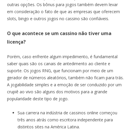
outras opções. Os bônus para jogos também devem levar
em consideração o fato de que as empresas que oferecem
slots, bingo e outros jogos no cassino são confiáveis.
O que acontece se um cassino não tiver uma
licença?
Porém, caso enfrente algum impedimento, é fundamental
saber quais são os canais de antedimento ao cliente e
suporte. Os jogos RNG, que funcionam por meio de um
gerador de números aleatórios, também não ficam para trás.
A jogabilidade simples e a emoção de ser conduzido por um
crupiê ao vivo são alguns dos motivos para a grande
popularidade deste tipo de jogo.
Sua carrera na indústria de cassinos online começou
três anos atrás como escritora independente para
distintos sites na América Latina.