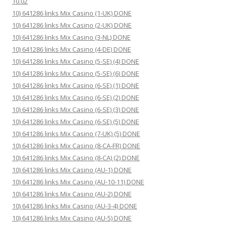
10.02
10) 641286 links Mix Casino (1-UK) DONE
10) 641286 links Mix Casino (2-UK) DONE
10) 641286 links Mix Casino (3-NL) DONE
10) 641286 links Mix Casino (4-DE) DONE
10) 641286 links Mix Casino (5-SE) (4) DONE
10) 641286 links Mix Casino (5-SE) (6) DONE
10) 641286 links Mix Casino (6-SE) (1) DONE
10) 641286 links Mix Casino (6-SE) (2) DONE
10) 641286 links Mix Casino (6-SE) (3) DONE
10) 641286 links Mix Casino (6-SE) (5) DONE
10) 641286 links Mix Casino (7-UK) (5) DONE
10) 641286 links Mix Casino (8-CA-FR) DONE
10) 641286 links Mix Casino (8-CA) (2) DONE
10) 641286 links Mix Casino (AU-1) DONE
10) 641286 links Mix Casino (AU-10-11) DONE
10) 641286 links Mix Casino (AU-2) DONE
10) 641286 links Mix Casino (AU-3-4) DONE
10) 641286 links Mix Casino (AU-5) DONE