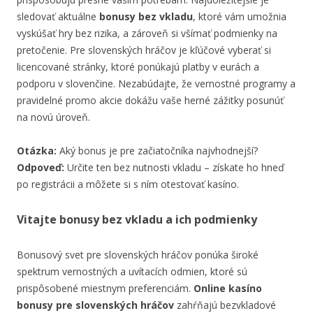
sledovať aktuálne
bonusy bez vkladu
, ktoré vám umožnia
vyskúšať hry bez rizika, a zároveň si všímať podmienky na
pretočenie. Pre slovenských hráčov je kľúčové vyberať si
licencované stránky, ktoré ponúkajú platby v eurách a
podporu v slovenčine. Nezabúdajte, že vernostné programy a
pravidelné promo akcie dokážu vaše herné zážitky posunúť
na novú úroveň.
Otázka:
Aký bonus je pre začiatočníka najvhodnejší?
Odpoveď:
Určite ten bez nutnosti vkladu – získate ho hneď
po registrácii a môžete si s ním otestovať kasíno.
Vitajte bonusy bez vkladu a ich podmienky
Bonusový svet pre slovenských hráčov ponúka široké
spektrum vernostných a uvítacích odmien, ktoré sú
prispôsobené miestnym preferenciám.
Online kasíno
bonusy pre slovenských hráčov
zahŕňajú bezvkladové