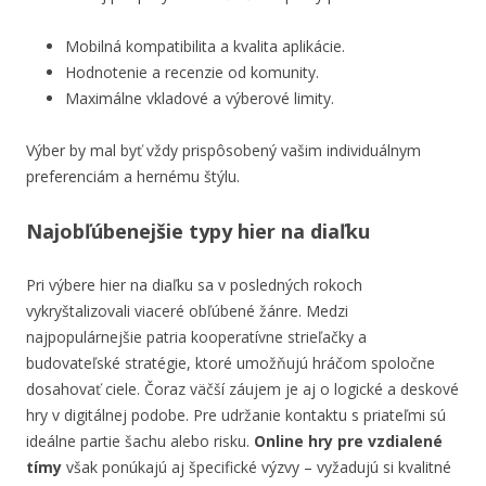
Mobilná kompatibilita a kvalita aplikácie.
Hodnotenie a recenzie od komunity.
Maximálne vkladové a výberové limity.
Výber by mal byť vždy prispôsobený vašim individuálnym
preferenciám a hernému štýlu.
Najobľúbenejšie typy hier na diaľku
Pri výbere hier na diaľku sa v posledných rokoch
vykryštalizovali viaceré obľúbené žánre. Medzi
najpopulárnejšie patria kooperatívne strieľačky a
budovateľské stratégie, ktoré umožňujú hráčom spoločne
dosahovať ciele. Čoraz väčší záujem je aj o logické a deskové
hry v digitálnej podobe. Pre udržanie kontaktu s priateľmi sú
ideálne partie šachu alebo risku.
Online hry pre vzdialené
tímy
však ponúkajú aj špecifické výzvy – vyžadujú si kvalitné