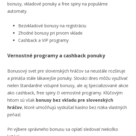
bonusy, vkladové ponuky a free spiny na populárne
automaty.
Bezvkladové bonusy na registráciu
Zhodné bonusy pri prvom vklade
Cashback a VIP programy
Vernostné programy a cashback ponuky
Bonusový svet pre slovenských hráčov sa neustále rozširuje
a prináša stále lákavejšie ponuky. Slováci dnes môžu využívať
nielen štandardné vstupné bonusy, ale aj špecializované akcie
ako cashback, free spiny či vernostné programy. Kľúčovým
hitom sú však
bonusy bez vkladu pre slovenských
hráčov
, ktoré umožňujú vyskúšať kasíno bez rizika vlastných
peňazí.
Pri výbere správneho bonusu sa oplatí sledovať niekoľko