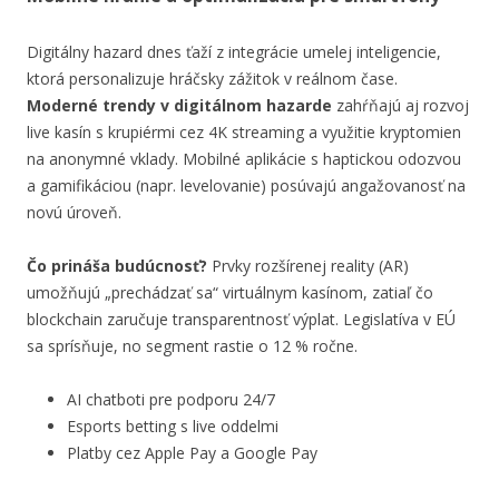
Digitálny hazard dnes ťaží z integrácie umelej inteligencie,
ktorá personalizuje hráčsky zážitok v reálnom čase.
Moderné trendy v digitálnom hazarde
zahŕňajú aj rozvoj
live kasín s krupiérmi cez 4K streaming a využitie kryptomien
na anonymné vklady. Mobilné aplikácie s haptickou odozvou
a gamifikáciou (napr. levelovanie) posúvajú angažovanosť na
novú úroveň.
Čo prináša budúcnosť?
Prvky rozšírenej reality (AR)
umožňujú „prechádzať sa“ virtuálnym kasínom, zatiaľ čo
blockchain zaručuje transparentnosť výplat. Legislatíva v EÚ
sa sprísňuje, no segment rastie o 12 % ročne.
AI chatboti pre podporu 24/7
Esports betting s live oddelmi
Platby cez Apple Pay a Google Pay