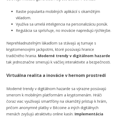
Rastie popularita mobilných aplikácií s okamžitým
vkladom.
Využíva sa umelá inteligencia na personalizáciu ponúk.
Regulácia sa sprísňuje, no inovácie napredujú rýchlejšie.
Neprehliadnuteľným lákadlom sa stávajú aj turnaje s
kryptomenovými jackpotmi, ktoré posúvajú hranice
tradičného hrania.
Moderné trendy v digitálnom hazarde
tak jednoznačne smerujú k väčšej interaktivite a bezpečnosti.
Virtuálna realita a inovácie v hernom prostredí
Moderné trendy v digitálnom hazarde sa výrazne posúvajú
smerom k mobilným platformám a kryptomenám. Hráči
čoraz viac využívajú smartfóny na okamžitý prístup k hrám,
pričom anonymné platby v Bitcoine a iných digitálnych
menách zvyšujú atraktivitu online kasín.
Implementácia