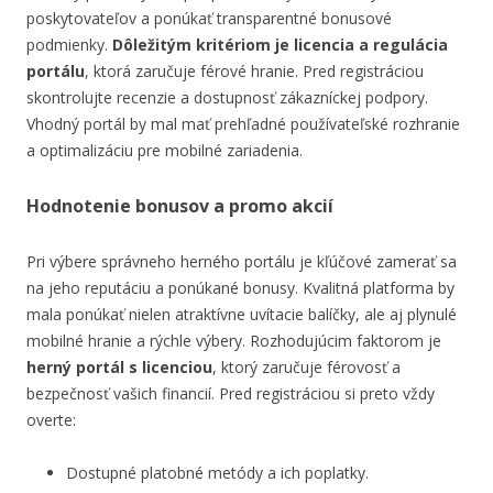
poskytovateľov a ponúkať transparentné bonusové
podmienky.
Dôležitým kritériom je licencia a regulácia
portálu
, ktorá zaručuje férové hranie. Pred registráciou
skontrolujte recenzie a dostupnosť zákazníckej podpory.
Vhodný portál by mal mať prehľadné používateľské rozhranie
a optimalizáciu pre mobilné zariadenia.
Hodnotenie bonusov a promo akcií
Pri výbere správneho herného portálu je kľúčové zamerať sa
na jeho reputáciu a ponúkané bonusy. Kvalitná platforma by
mala ponúkať nielen atraktívne uvítacie balíčky, ale aj plynulé
mobilné hranie a rýchle výbery. Rozhodujúcim faktorom je
herný portál s licenciou
, ktorý zaručuje férovosť a
bezpečnosť vašich financií. Pred registráciou si preto vždy
overte:
Dostupné platobné metódy a ich poplatky.