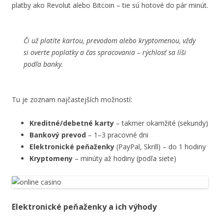
platby ako Revolut alebo Bitcoin – tie sú hotové do pár minút.
Či už platíte kartou, prevodom alebo kryptomenou, vždy
si overte poplatky a čas spracovania – rýchlosť sa líši
podľa banky.
Tu je zoznam najčastejších možností:
Kreditné/debetné karty
– takmer okamžité (sekundy)
Bankový prevod
– 1–3 pracovné dni
Elektronické peňaženky
(PayPal, Skrill) – do 1 hodiny
Kryptomeny
– minúty až hodiny (podľa siete)
Elektronické peňaženky a ich výhody