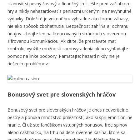
stanoviť si pevný časový a finančný limit ešte pred začiatkom
hry a nikdy nehazardovať s peniazmi určenými na nevyhnutné
výdavky. Dôležité je vnímať hru výhradne ako formu zábavy,
nie ako spôsob zbohatnutia. Bezpečnosť zahŕňa aj ochranu
údajov – hrajte len na licencovaných stránkach s overenou
šifrovanou komunikáciou. Ak cítite, že prestávate mať
kontrolu, využite možnosti samovyradenia alebo vyhľadajte
pomoc na linke podpory. Pamätajte: hazard nikdy nie je
riešením problémov.
Bonusový svet pre slovenských hráčov
Bonusový svet pre slovenských hráčov je dnes neuveriteľne
pestrý a ponúka množstvo príležitostí, ako si spríjemniť online
hranie. Či už ste fanúšikom vstupných bonusov, free spinov
alebo cashbacku, na trhu nájdete overené kasína, ktoré sa
prispôsobujú presne vašim potrebám. Najdôležitejšie je