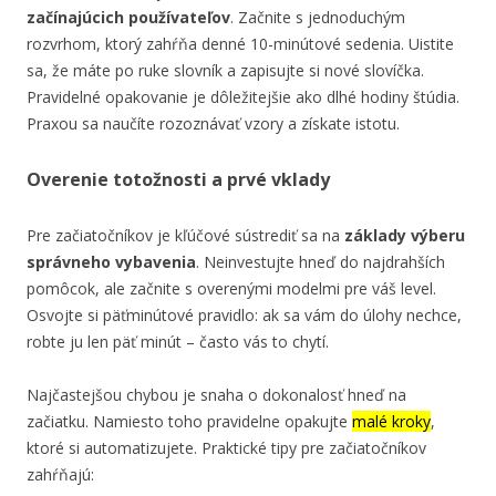
začínajúcich používateľov
. Začnite s jednoduchým
rozvrhom, ktorý zahŕňa denné 10-minútové sedenia. Uistite
sa, že máte po ruke slovník a zapisujte si nové slovíčka.
Pravidelné opakovanie je dôležitejšie ako dlhé hodiny štúdia.
Praxou sa naučíte rozoznávať vzory a získate istotu.
Overenie totožnosti a prvé vklady
Pre začiatočníkov je kľúčové sústrediť sa na
základy výberu
správneho vybavenia
. Neinvestujte hneď do najdrahších
pomôcok, ale začnite s overenými modelmi pre váš level.
Osvojte si päťminútové pravidlo: ak sa vám do úlohy nechce,
robte ju len päť minút – často vás to chytí.
Najčastejšou chybou je snaha o dokonalosť hneď na
začiatku. Namiesto toho pravidelne opakujte
malé kroky
,
ktoré si automatizujete. Praktické tipy pre začiatočníkov
zahŕňajú: