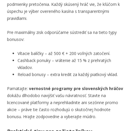
podmienky pretočenia. Každý skúsený hráč vie, že kľúčom k
úspechu je výber overeného kasína s transparentnými
pravidlami.
Pre maximálny zisk odporúčame sústrediť sa na tieto typy
bonusov:
Vítacie balíčky – až 500 € + 200 voľných zatočení.
Cashback ponuky – vrátenie až 15 % z prehratých
vkladov.
Reload bonusy – extra kredit za každý piatkový vklad.
Pamätajte:
vernostné programy pre slovenských hráčov
dokážu dlhodobo navýšiť vašu návratnosť. Stavte na
licencované platformy a neprehliadnite ani sezónne promo
akcie – práve tie často rozhodujú o skutočnej hodnote
bonusu. Hrajte zodpovedne a vyberajte múdro.