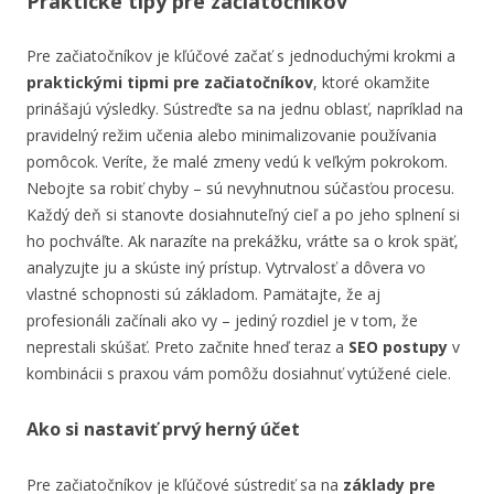
Praktické tipy pre začiatočníkov
Pre začiatočníkov je kľúčové začať s jednoduchými krokmi a
praktickými tipmi pre začiatočníkov
, ktoré okamžite
prinášajú výsledky. Sústreďte sa na jednu oblasť, napríklad na
pravidelný režim učenia alebo minimalizovanie používania
pomôcok. Veríte, že malé zmeny vedú k veľkým pokrokom.
Nebojte sa robiť chyby – sú nevyhnutnou súčasťou procesu.
Každý deň si stanovte dosiahnuteľný cieľ a po jeho splnení si
ho pochváľte. Ak narazíte na prekážku, vráťte sa o krok späť,
analyzujte ju a skúste iný prístup. Vytrvalosť a dôvera vo
vlastné schopnosti sú základom. Pamätajte, že aj
profesionáli začínali ako vy – jediný rozdiel je v tom, že
neprestali skúšať. Preto začnite hneď teraz a
SEO postupy
v
kombinácii s praxou vám pomôžu dosiahnuť vytúžené ciele.
Ako si nastaviť prvý herný účet
Pre začiatočníkov je kľúčové sústrediť sa na
základy pre