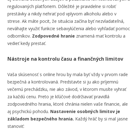
regulovaných platforiem. Dôležité je pravidelne si robiť
prestávky a nikdy nehrať pod vplyvom alkoholu alebo v
strese. Ak máte pocit, že situácia začína byť nezvladateľná,
neváhajte využiť funkcie sebavylúčenia alebo vyhľadať pomoc
odborníkov.
Zodpovedné hranie
znamená mať kontrolu a
vedieť kedy prestať.
Nástroje na kontrolu času a finančných limitov
Vaša skúsenosť s online hrou by mala byť vždy v prvom rade
bezpečná a kontrolovaná. Predstavte si ju ako príjemnú
večernú prechádzku, nie ako závod, v ktorom musíte vyhrať
za každú cenu. Preto je kľúčové dodržiavať pravidlá
zodpovedného hrania, ktoré chránia nielen vaše financie, ale
aj psychickú pohodu.
Nastavenie osobných limitov je
základom bezpečného hrania.
Každý hráč by si mal jasne
stanoviť: