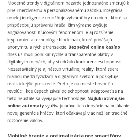
Moderné trendy v digitálnom hazarde jednoznačne smerujú k
plne imerzívnemu a personalizovanému zážitku. Integrácia
umelej inteligencie umožňuje vytvárať hry na mieru, ktoré sa
prispôsobujú správaniu hráča, čím výrazne zvyšuje
angažovanosť. Kľúčovým fenoménom je aj rozšírenie
kryptomien a technológie blockchain, ktoré prinášajú
anonymitu a rýchle transakcie.
Bezpečné online kasíno
dnes už musí ponúkať rýchle a transparentné platby v
digitálnych menách, aby si udržalo konkurencieschopnosť.
Nezastaviteľný je aj nástup virtuálnej reality, ktorá stiera
hranicu medzi fyzickým a digitálnym svetom a poskytuje
realistickejšie prostredie. Preto je na mieste hovoriť o
revolúcii, kde úspech závisí od schopnosti adaptovať sa na
tieto neustále sa vyvíjajúce technológie.
Najlukratívnejšie
online automaty
využívajú práve tieto inovácie na prilákanie
novej generácie hráčov, ktorí očakávajú viac než len tradičné
roztočenie valcov.
Mobilné hranie a optimalizácia pre smartfóny