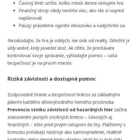
Časový limit: určite, koľko minút denne venujete hre.
Finančný strop: nikdy neniňte viac, ako ste si vopred
naplánovali.
Pauzy: pravidelne vypnite obrazovku a nadýchnite sa.
Nezabúdajte, že hra je oddych, nie únik od reality.
Dôležité je
vždy vedieť, kedy povedať dosť.
Ak cítite, že prestávate
kontrolovať svoje správanie, vyhľadajte pomoc – vaša
bezpečnosť je na prvom mieste.
Riziká závislosti a dostupná pomoc
Zodpovedné hranie a bezpečnosť hráčov sú základnými
piliermi každého dôveryhodného herného prostredia.
Prevencia vzniku závislosti od hazardných hier
začína
stanovením jasných osobných limitov – časových aj
finančných – ešte pred prvým vstupom do hry. Platformy s
licenciou ponúkajú nástroje ako samovyradenie, realitné
kontrolky alebo denné limity vkladov. Hráč by si mal vždy