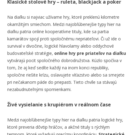
Klasické stolové hry – ruleta, blackjack a poker
Na diaľku si najviac užívame hry, ktoré preklenú kilometre
okamžitým smiechom. Medzi najobľúbenejšie typy hier na
diaľku patria online kooperatívne tituly, kde sa partia
kamarátov spojí proti spoločnému nepriateľovi. Či už ide o
survival v divočine, logické hlavolamy alebo oddychové
budovateľské stratégie,
online hry pre priateľov na diaľku
vytvárajú pocit spoločného dobrodružstva. Kúzlo spočíva v
tom, že aj keď sedíte každý na inom konci republiky,
spoločne riešite krízu, oslavujete víťazstvo alebo sa smejete
pri nečakanom páde do priepasti. Tieto chvíle sa stávajú
nezabudnuteľnými spomienkami.
Živé vysielanie s krupiérom v reálnom čase
Medzi najobľúbenejšie typy hier na diaľku patria logické hry,
ktoré preveria dôvtip hráčov, a akčné tituly s rýchlym
tempom, ktoré vyžadujú precíznu koordináciu.
Strategické