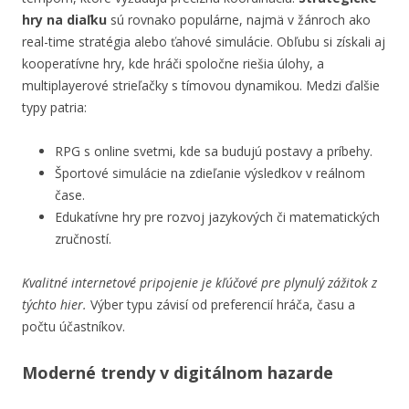
hry na diaľku
sú rovnako populárne, najmä v žánroch ako
real-time stratégia alebo ťahové simulácie. Obľubu si získali aj
kooperatívne hry, kde hráči spoločne riešia úlohy, a
multiplayerové strieľačky s tímovou dynamikou. Medzi ďalšie
typy patria:
RPG s online svetmi, kde sa budujú postavy a príbehy.
Športové simulácie na zdieľanie výsledkov v reálnom
čase.
Edukatívne hry pre rozvoj jazykových či matematických
zručností.
Kvalitné internetové pripojenie je kľúčové pre plynulý zážitok z
týchto hier.
Výber typu závisí od preferencií hráča, času a
počtu účastníkov.
Moderné trendy v digitálnom hazarde