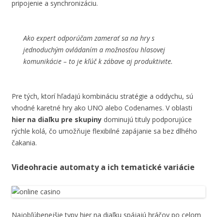
pripojenie a synchronizáciu.
Ako expert odporúčam zamerať sa na hry s
jednoduchým ovládaním a možnosťou hlasovej
komunikácie – to je kľúč k zábave aj produktivite.
Pre tých, ktorí hľadajú kombináciu stratégie a oddychu, sú
vhodné karetné hry ako UNO alebo Codenames. V oblasti
hier na diaľku pre skupiny
dominujú tituly podporujúce
rýchle kolá, čo umožňuje flexibilné zapájanie sa bez dlhého
čakania.
Videohracie automaty a ich tematické variácie
Najobľúbenejšie typy hier na diaľku spájajú hráčov po celom