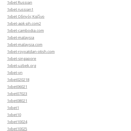
1xbet Russian
1xbet russian1
1xbet Οδηγός Καζίνο
1xbet-apk-ph.com2
1xbet-cambodia.com
1xbet-malaysia
1xbet-malaysia.com
1xbet-royxatdan-otish.com
1xbet-singapore
1xbet-uzbek.org
1xbet-vn
1xbet020218
1xbet06021
1xbet07023
1xbet08021
1xbet1
1xbet10
1xbet10024
1xbet10025