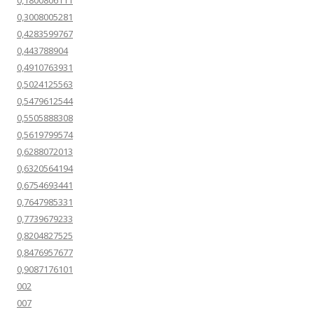
0,1800806111
0,3008005281
0,4283599767
0,443788904
0,4910763931
0,5024125563
0,5479612544
0,5505888308
0,5619799574
0,6288072013
0,6320564194
0,6754693441
0,7647985331
0,7739679233
0,8204827525
0,8476957677
0,9087176101
002
007