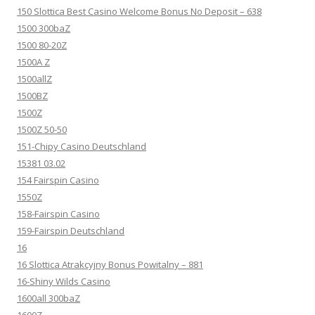
150 Slottica Best Casino Welcome Bonus No Deposit – 638
1500 300baZ
1500 80-20Z
1500A Z
1500allZ
1500BZ
1500Z
1500Z 50-50
151-Chipy Casino Deutschland
15381 03.02
154 Fairspin Casino
1550Z
158-Fairspin Casino
159-Fairspin Deutschland
16
16 Slottica Atrakcyjny Bonus Powitalny – 881
16-Shiny Wilds Casino
1600all 300baZ