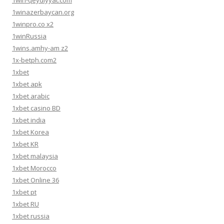
1win-qeydiyyat.com
1winazerbaycan.org
1winpro.co x2
1winRussia
1wins.amhy-am z2
1x-betph.com2
1xbet
1xbet apk
1xbet arabic
1xbet casino BD
1xbet india
1xbet Korea
1xbet KR
1xbet malaysia
1xbet Morocco
1xbet Online 36
1xbet pt
1xbet RU
1xbet russia