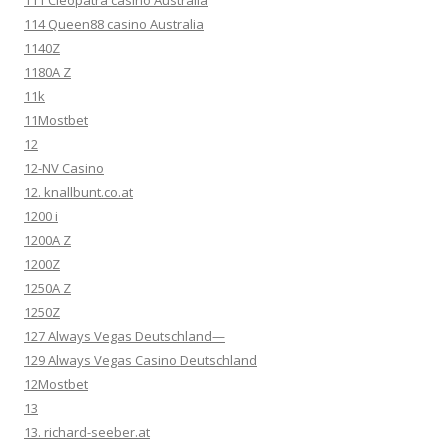
111 Cleopatra casino Australia
114 Queen88 casino Australia
1140Z
1180A Z
11k
11Mostbet
12
12-NV Casino
12. knallbunt.co.at
1200 i
1200A Z
1200Z
1250A Z
1250Z
127 Always Vegas Deutschland—
129 Always Vegas Casino Deutschland
12Mostbet
13
13. richard-seeber.at