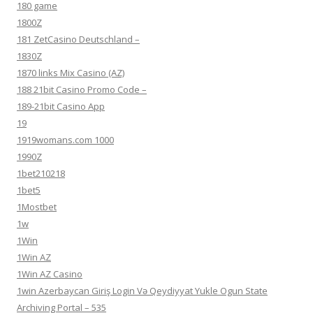
180 game
1800Z
181 ZetCasino Deutschland –
1830Z
1870 links Mix Casino (AZ)
188 21bit Casino Promo Code –
189-21bit Casino App
19
1919womans.com 1000
1990Z
1bet210218
1bet5
1Mostbet
1w
1Win
1Win AZ
1Win AZ Casino
1win Azerbaycan Giriş Login Və Qeydiyyat Yukle Ogun State
Archiving Portal – 535