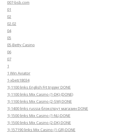
007-bsb.com
01
02
02.02
04
05
05-Betty Casino
06
07
1
1 Win Aviator
1-xbeti18034
1) 1100 links English Frt trigger DONE
1) 1100 links Mix Casino (1-DK) (DONE)
1) 1100 links Mix Casino (2-SW) DONE
1) 1400 links russia блэкспрут магазин DONE
1) 1500 links Mix Casino (1-NL) DONE
1) 1500 links Mix Casino (2-DK) DONE
1) 157190 links Mix Casino (1-GR) DONE