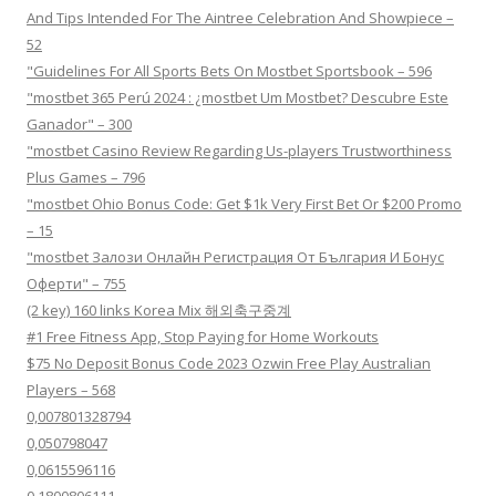
And Tips Intended For The Aintree Celebration And Showpiece –
52
"Guidelines For All Sports Bets On Mostbet Sportsbook – 596
"mostbet 365 Perú 2024 ️: ¿mostbet Um Mostbet? Descubre Este
Ganador" – 300
"mostbet Casino Review Regarding Us-players Trustworthiness
Plus Games – 796
"mostbet Ohio Bonus Code: Get $1k Very First Bet Or $200 Promo
– 15
"mostbet Залози Онлайн Регистрация От България И Бонус
Оферти" – 755
(2 key) 160 links Korea Mix 해외축구중계
#1 Free Fitness App, Stop Paying for Home Workouts
$75 No Deposit Bonus Code 2023 Ozwin Free Play Australian
Players – 568
0,007801328794
0,050798047
0,0615596116