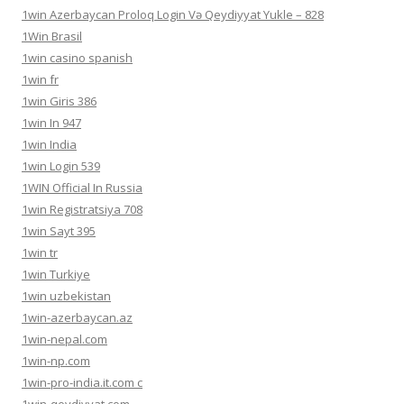
1win Azerbaycan Proloq Login Və Qeydiyyat Yukle – 828
1Win Brasil
1win casino spanish
1win fr
1win Giris 386
1win In 947
1win India
1win Login 539
1WIN Official In Russia
1win Registratsiya 708
1win Sayt 395
1win tr
1win Turkiye
1win uzbekistan
1win-azerbaycan.az
1win-nepal.com
1win-np.com
1win-pro-india.it.com c