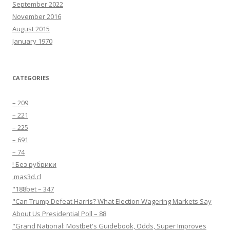
September 2022
November 2016
August 2015
January 1970
CATEGORIES
– 209
– 221
– 225
– 691
– 74
! Без рубрики
.mas3d.cl
"188bet – 347
"Can Trump Defeat Harris? What Election Wagering Markets Say
About Us Presidential Poll – 88
"Grand National: Mostbet's Guidebook, Odds, Super Improves