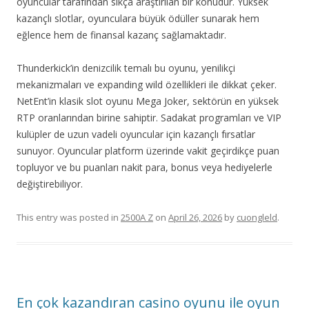
oyuncular tarafından sıkça araştırılan bir konudur. Yüksek
kazançlı slotlar, oyunculara büyük ödüller sunarak hem
eğlence hem de finansal kazanç sağlamaktadır.
Thunderkick’in denizcilik temalı bu oyunu, yenilikçi
mekanizmaları ve expanding wild özellikleri ile dikkat çeker.
NetEnt’in klasik slot oyunu Mega Joker, sektörün en yüksek
RTP oranlarından birine sahiptir. Sadakat programları ve VIP
kulüpler de uzun vadeli oyuncular için kazançlı fırsatlar
sunuyor. Oyuncular platform üzerinde vakit geçirdikçe puan
topluyor ve bu puanları nakit para, bonus veya hediyelerle
değiştirebiliyor.
This entry was posted in
2500A Z
on
April 26, 2026
by
cuongleld
.
En çok kazandıran casino oyunu ile oyun