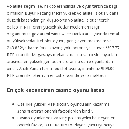
Volatilite seçimi ise, risk toleransınıza ve oyun tarzınıza bağlı
olmalıdır. Büyük kazançlar için yüksek volatiliteli slotlar, daha
düzenli kazançlar için düşük-orta volatiliteli slotlar tercih
edilebilir. RTP oranı yüksek slotlar incelememiz için
bağlantımıza göz atabilirsiniz. Alice Harikalar Diyarında temalı
bu yüksek volatiliteli slot oyunu, genişleyen makaralar ve
248,832’ye kadar farklı kazanç yolu potansiyeli sunar. %97.77
RTP oranı ile Megaways mekanizmasına sahip slot oyunları
arasında en yüksek geri ödeme oranına sahip oyunlardan
biridir. Antik Yunan temalı bu slot oyunu, inanılmaz %99.00
RTP oranı ile listemizin en üst sırasında yer almaktadır.
En çok kazandiran casino oyunu listesi
Özellikle yüksek RTP slotlar, oyuncuların kazanma
şansını artıran önemli faktörlerden biridir.
Casino oyunlarında kazanç potansiyelini belirleyen en
önemli faktör, RTP (Return to Player) yani Oyuncuya