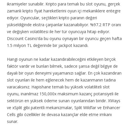
ikramiyeler sunabilir. Kripto para temalı bu slot oyunu, gerçek
zamanlı kripto fiyat hareketlerini oyun içi mekaniklere entegre
ediyor. Oyuncular, seçtikleri kripto paranın değeri
yükseldiğinde ekstra çarpanlar kazanabiliyor. %97.2 RTP oranı
ve değişken volatilitesi ile her tür oyuncuya hitap ediyor.
Discount Casino‘da bu oyunu oynayan bir oyuncu geçen hafta
1.5 milyon TL değerinde bir jackpot kazandı.
Hangi oyunun ne kadar kazandırabileceğini etkileyen birçok
faktör vardır ve bunları bilmek, sadece şansa değil bilgiye de
dayalı bir oyun deneyimi yaşamanızı sağlar. En çok kazandıran
slot oyunları ile hem eğlenecek hem de kazanmanın tadına
varacaksınız. Hapishane temalı bu yüksek volatiliteli slot
oyunu, inanılmaz 150,000x maksimum kazanç potansiyeli ile
sektörün en yüksek ödeme sunan oyunlarından biridir. XWays
ve xSplit gibi patentli mekanizmalar, Split Wild’lar ve Enhancer
Cells gibi özellikler ile devasa kazançlar elde etme imkanı
sunar.