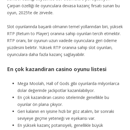
Çarpan özelliği ile oyunculara devasa kazanç fırsatı sunan bu
oyun, 2025’te de zirvede.
Slot oyunlarında başarılı olmanın temel yollarından biri, yüksek
RTP (Return to Player) oranına sahip oyunları tercih etmektir.
RTP oranı, bir oyunun uzun vadede oyunculara geri ödeme
yüzdesini belirtir. Yüksek RTP oranına sahip slot oyunları,
oyunculara daha fazla kazanç sağlayabilir.
En çok kazandiran casino oyunu listesi
Mega Moolah, Hall of Gods gibi oyunlarda milyonlarca
dolar değerinde jackpotlar kazanılabiliyor.
En çok kazandıran casino sitelerinde genellikle bu
oyunlar ön plana çıkıyor.
Geri kalanın en iyisine hızlı bir göz atalım, bir sonraki
seviyeye geçme yeteneği ve eşekarısı var.
En yüksek kazanç potansiyeli, genellikle büyük