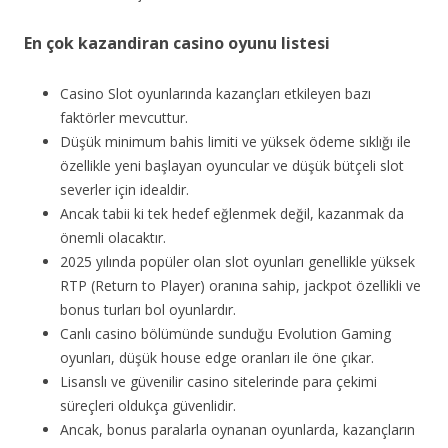
En çok kazandiran casino oyunu listesi
Casino Slot oyunlarında kazançları etkileyen bazı
faktörler mevcuttur.
Düşük minimum bahis limiti ve yüksek ödeme sıklığı ile
özellikle yeni başlayan oyuncular ve düşük bütçeli slot
severler için idealdir.
Ancak tabii ki tek hedef eğlenmek değil, kazanmak da
önemli olacaktır.
2025 yılında popüler olan slot oyunları genellikle yüksek
RTP (Return to Player) oranına sahip, jackpot özellikli ve
bonus turları bol oyunlardır.
Canlı casino bölümünde sunduğu Evolution Gaming
oyunları, düşük house edge oranları ile öne çıkar.
Lisanslı ve güvenilir casino sitelerinde para çekimi
süreçleri oldukça güvenlidir.
Ancak, bonus paralarla oynanan oyunlarda, kazançların