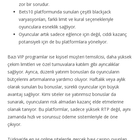
zor bir sorudur.
Bets10 platformunda sunulan çeşitli blackjack
varyasyonları, farklı limit ve kural seçenekleriyle
oyunculara esneklik sağlıyor.
Oyuncular artık sadece eğlence için değil, ciddi kazanç
potansiyeli için de bu platformlara yöneliyor.
Bazı VIP programlar ise kişisel müşteri temsilcisi, daha yüksek
çekim limitleri ve özel turnuvalara katılım gibi ayrıcalıklar
sağlıyor. Ayrıca, düzenli yatırım bonusları da oyuncuların
bütçelerini artırmalarına yardımcı oluyor. Haftalık veya aylık
olarak sunulan bu bonuslar, sürekli oyuncular için büyük
avantaj sağlıyor. Kimi siteler ise yatırımsız bonuslar da
sunarak, oyuncuların risk almadan kazanç elde etmelerine
olanak tanıyor. Bu platformlar, sadece yüksek RTP değil, aynı
zamanda hızlı ve sorunsuz ödeme sistemleriyle de öne
çıkıyor.
Türkiye’de en iyi online sitelerde gerçek bayi casino oyunları