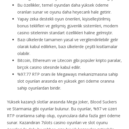
Bu özellikler, temel oyundan daha yüksek ödeme
oranları sunar ve oyunu daha heyecanlı hale getirir.
Yapay zeka destekli oyun önerileri, kişiselleştirilmiş
bonus teklifleri ve gelişmiş güvenlik sistemleri, modern
casino sitelerinin standart özellikleri haline gelmiştir.
Bazı ülkelerde tamamen yasal ve vergilendirilebilir gelir
olarak kabul edilirken, bazı ülkelerde çeşitli kısıtlamalar
olabilir.
Bitcoin, Ethereum ve Litecoin gibi popüler kripto paralar,
birçok casino sitesinde kabul edilir.
%97.77 RTP oranı ile Megaways mekanizmasına sahip
slot oyunları arasında en yüksek geri ödeme oranına
sahip oyunlardan biridir.
Yüksek kazançlı slotlar arasında Mega Joker, Blood Suckers
ve Starmania gibi oyunlar bulunur. Bu oyunlar, %97 ve üzeri
RTP oranlarına sahip olup, oyunculara daha fazla geri ödeme
sunar. Kazandıran 7slots casino oyunları ve slot oyunu