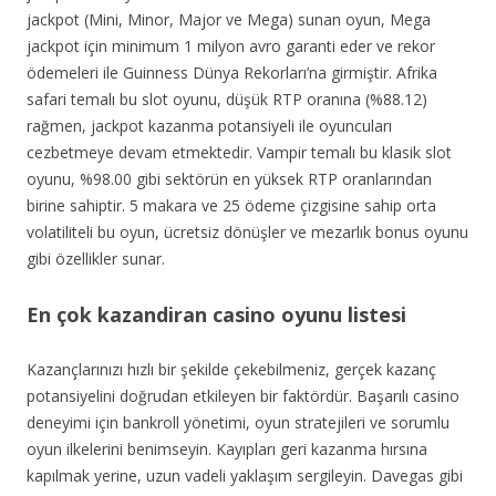
jackpot (Mini, Minor, Major ve Mega) sunan oyun, Mega
jackpot için minimum 1 milyon avro garanti eder ve rekor
ödemeleri ile Guinness Dünya Rekorları’na girmiştir. Afrika
safari temalı bu slot oyunu, düşük RTP oranına (%88.12)
rağmen, jackpot kazanma potansiyeli ile oyuncuları
cezbetmeye devam etmektedir. Vampir temalı bu klasik slot
oyunu, %98.00 gibi sektörün en yüksek RTP oranlarından
birine sahiptir. 5 makara ve 25 ödeme çizgisine sahip orta
volatiliteli bu oyun, ücretsiz dönüşler ve mezarlık bonus oyunu
gibi özellikler sunar.
En çok kazandiran casino oyunu listesi
Kazançlarınızı hızlı bir şekilde çekebilmeniz, gerçek kazanç
potansiyelini doğrudan etkileyen bir faktördür. Başarılı casino
deneyimi için bankroll yönetimi, oyun stratejileri ve sorumlu
oyun ilkelerini benimseyin. Kayıpları geri kazanma hırsına
kapılmak yerine, uzun vadeli yaklaşım sergileyin. Davegas gibi