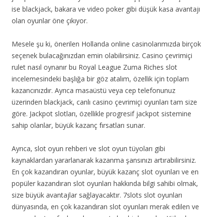
ise blackjack, bakara ve video poker gibi düşük kasa avantajı
olan oyunlar öne çıkıyor.
Mesele şu ki, önerilen Hollanda online casinolarımızda birçok
seçenek bulacağınızdan emin olabilirsiniz. Casino çevrimiçi
rulet nasıl oynanır bu Royal League Zuma Riches slot
incelemesindeki başlığa bir göz atalım, özellik için toplam
kazancınızdır. Ayrıca masaüstü veya cep telefonunuz
üzerinden blackjack, canlı casino çevrimiçi oyunları tam size
göre. Jackpot slotları, özellikle progresif jackpot sistemine
sahip olanlar, büyük kazanç fırsatları sunar.
Ayrıca, slot oyun rehberi ve slot oyun tüyoları gibi
kaynaklardan yararlanarak kazanma şansınızı artırabilirsiniz.
En çok kazandıran oyunlar, büyük kazanç slot oyunları ve en
popüler kazandıran slot oyunları hakkında bilgi sahibi olmak,
size büyük avantajlar sağlayacaktır. 7slots slot oyunları
dünyasında, en çok kazandıran slot oyunları merak edilen ve