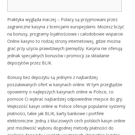
Praktyka wygląda inaczej – Polacy są przyjmowani przez
zagraniczne kasyna z licencjami europejskimi. Możesz liczyć
na bonusy, programy lojalnościowe i całodobowe wsparcie.
Online kasyno to rodzaj strony internetowej, gdzie można
grać przy użyciu prawdziwych pieniędzy. Kasyna nie oferują
jednak specjalnych bonusów i promocji za składanie
depozytów przez BLIK.
Bonusy bez depozytu są jednymi z najbardziej
poszukiwanych ofert w kasynach online. W tym przeglądzie
opowiemy o najlepszych kasynach online w Polsce, co
pomoże Ci wybrać najbardziej odpowiednie miejsce do gry.
Większość kasyn online w Polsce oferuje popularne systemy
płatności, takie jak BLIK, karty bankowe i portfele
elektroniczne. Jedną z kluczowych cech polskich kasyn online
jest możliwość wyboru dogodnej metody płatności do