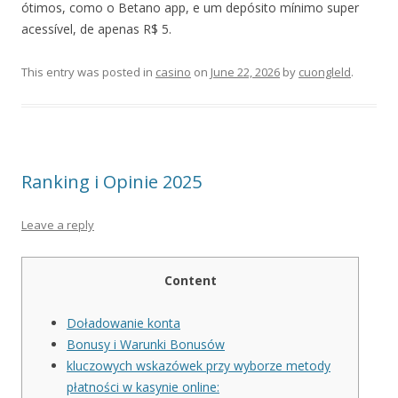
ótimos, como o Betano app, e um depósito mínimo super
acessível, de apenas R$ 5.
This entry was posted in
casino
on
June 22, 2026
by
cuongleld
.
Ranking i Opinie 2025
Leave a reply
Content
Doładowanie konta
Bonusy i Warunki Bonusów
kluczowych wskazówek przy wyborze metody
płatności w kasynie online: