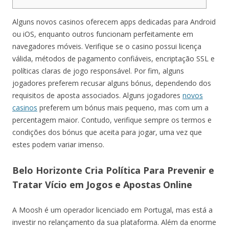
Alguns novos casinos oferecem apps dedicadas para Android
ou iOS, enquanto outros funcionam perfeitamente em
navegadores móveis. Verifique se o casino possui licença
válida, métodos de pagamento confiáveis, encriptação SSL e
políticas claras de jogo responsável. Por fim, alguns
jogadores preferem recusar alguns bónus, dependendo dos
requisitos de aposta associados. Alguns jogadores
novos
casinos
preferem um bónus mais pequeno, mas com um a
percentagem maior. Contudo, verifique sempre os termos e
condições dos bónus que aceita para jogar, uma vez que
estes podem variar imenso.
Belo Horizonte Cria Política Para Prevenir e
Tratar Vício em Jogos e Apostas Online
A Moosh é um operador licenciado em Portugal, mas está a
investir no relançamento da sua plataforma. Além da enorme