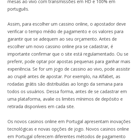
mesas ao vivo com transmissões em HD e 100% em
português.
Assim, para escolher um cassino online, o apostador deve
verificar o tempo médio de pagamento e os valores para
garantir que se adequem ao seu orçamento. Antes de
escolher um novo cassino online pra se cadastrar, é
importante confirmar que o site está regulamentado. Ou se
preferir, pode optar por apostas pequenas para ganhar mais
experiência. Se for um jogo de cassino ao vivo, pode assistir
ao crupiê antes de apostar. Por exemplo, na Alfabet, as
rodadas grátis são distribuídas ao longo da semana para
todos os usuários. Dessa forma, antes de se cadastrar em
uma plataforma, avalie os limites mínimos de depósito e
retirada disponíveis em cada site.
Os novos casinos online em Portugal apresentam inovações
tecnológicas e novas opções de jogo. Novos casinos online
em Portugal oferecem diferentes métodos de pagamento