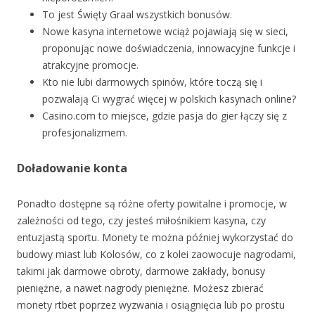
To jest Święty Graal wszystkich bonusów.
Nowe kasyna internetowe wciąż pojawiają się w sieci,
proponując nowe doświadczenia, innowacyjne funkcje i
atrakcyjne promocje.
Kto nie lubi darmowych spinów, które toczą się i
pozwalają Ci wygrać więcej w polskich kasynach online?
Casino.com to miejsce, gdzie pasja do gier łączy się z
profesjonalizmem.
Doładowanie konta
Ponadto dostępne są różne oferty powitalne i promocje, w
zależności od tego, czy jesteś miłośnikiem kasyna, czy
entuzjastą sportu. Monety te można później wykorzystać do
budowy miast lub Kolosów, co z kolei zaowocuje nagrodami,
takimi jak darmowe obroty, darmowe zakłady, bonusy
pieniężne, a nawet nagrody pieniężne. Możesz zbierać
monety rtbet poprzez wyzwania i osiągnięcia lub po prostu