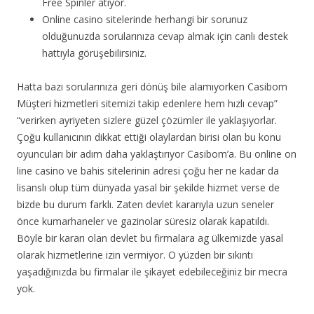
Free Spinler atıyor.
Online casino sitelerinde herhangi bir sorunuz
olduğunuzda sorularınıza cevap almak için canlı destek
hattıyla görüşebilirsiniz.
Hatta bazı sorularınıza geri dönüş bile alamıyorken Casibom
Müşteri hizmetleri sitemizi takip edenlere hem hızlı cevap”
“verirken ayriyeten sizlere güzel çözümler ile yaklaşıyorlar.
Çoğu kullanıcının dikkat ettiği olaylardan birisi olan bu konu
oyuncuları bir adım daha yaklaştırıyor Casibom’a. Bu online on
line casino ve bahis sitelerinin adresi çoğu her ne kadar da
lisanslı olup tüm dünyada yasal bir şekilde hizmet verse de
bizde bu durum farklı. Zaten devlet kararıyla uzun seneler
önce kumarhaneler ve gazinolar süresiz olarak kapatıldı.
Böyle bir kararı olan devlet bu firmalara ag ülkemizde yasal
olarak hizmetlerine izin vermiyor. O yüzden bir sıkıntı
yaşadığınızda bu firmalar ile şikayet edebileceğiniz bir mecra
yok.