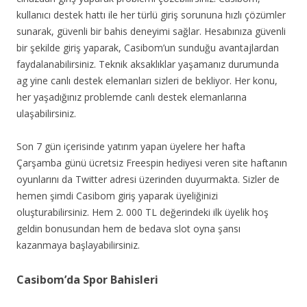
kullanıcı destek hattı ile her türlü giriş sorununa hızlı çözümler
sunarak, güvenli bir bahis deneyimi sağlar. Hesabınıza güvenli
bir şekilde giriş yaparak, Casibom’un sunduğu avantajlardan
faydalanabilirsiniz. Teknik aksaklıklar yaşamanız durumunda
ag yine canlı destek elemanları sizleri de bekliyor. Her konu,
her yaşadığınız problemde canlı destek elemanlarına
ulaşabilirsiniz.
Son 7 gün içerisinde yatırım yapan üyelere her hafta
Çarşamba günü ücretsiz Freespin hediyesi veren site haftanın
oyunlarını da Twitter adresi üzerinden duyurmakta. Sizler de
hemen şimdi Casibom giriş yaparak üyeliğinizi
oluşturabilirsiniz. Hem 2. 000 TL değerindeki ilk üyelik hoş
geldin bonusundan hem de bedava slot oyna şansı
kazanmaya başlayabilirsiniz.
Casibom’da Spor Bahisleri