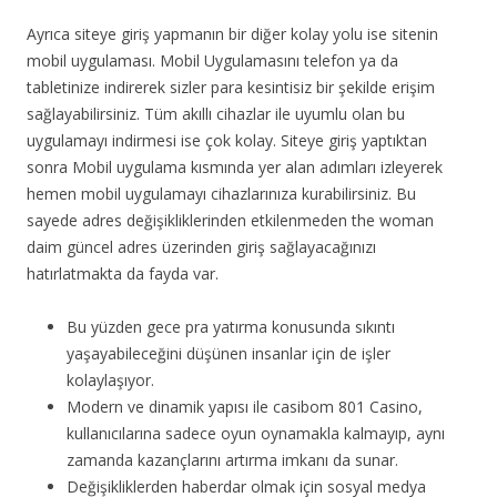
Ayrıca siteye giriş yapmanın bir diğer kolay yolu ise sitenin
mobil uygulaması. Mobil Uygulamasını telefon ya da
tabletinize indirerek sizler para kesintisiz bir şekilde erişim
sağlayabilirsiniz. Tüm akıllı cihazlar ile uyumlu olan bu
uygulamayı indirmesi ise çok kolay. Siteye giriş yaptıktan
sonra Mobil uygulama kısmında yer alan adımları izleyerek
hemen mobil uygulamayı cihazlarınıza kurabilirsiniz. Bu
sayede adres değişikliklerinden etkilenmeden the woman
daim güncel adres üzerinden giriş sağlayacağınızı
hatırlatmakta da fayda var.
Bu yüzden gece pra yatırma konusunda sıkıntı
yaşayabileceğini düşünen insanlar için de işler
kolaylaşıyor.
Modern ve dinamik yapısı ile casibom 801 Casino,
kullanıcılarına sadece oyun oynamakla kalmayıp, aynı
zamanda kazançlarını artırma imkanı da sunar.
Değişikliklerden haberdar olmak için sosyal medya