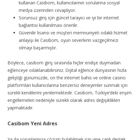
kullanan Casibom, kullanıcılarının sorularına sosyal
medya üzerinden cevaplıyor.
Sorunsuz giriş için güncel tarayıcı ve iyi bir internet
bağlantısı kullanılması önerilir.
Güvenilir lisansı ve müşteri memnuniyeti odaklı hizmet
anlayışı ile Casibom, oyun severlerin vazgeçilmezi
olmayı başarmıştır.
Böylece, casibom giriş sırasında hiçbir endişe duymadan
eğlenceye odaklanabilirsiniz. Dijital eğlence dünyasının hızla
geliştiği günümüzde, on the internet bahis ve online casino
platformları kullanıcılarına benzersiz deneyimler sunmak için
sürekli kendilerini yenilemektedir. Casibom, Türkiye’deki erişim
engellemeleri nedeniyle sürekli olarak adres değişiklikleri
yapmaktadır.
Casibom Yeni Adres
Ya da sorunlarınıza çözüm bulabilmek için yine canlı destek