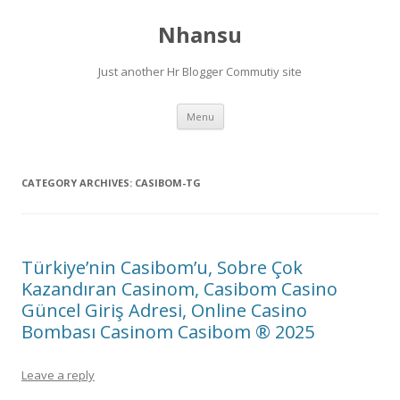
Nhansu
Just another Hr Blogger Commutiy site
Skip to content
Menu
CATEGORY ARCHIVES:
CASIBOM-TG
Türkiye’nin Casibom’u, Sobre Çok
Kazandıran Casinom, Casibom Casino
Güncel Giriş Adresi, Online Casino
Bombası Casinom Casibom ® 2025
Leave a reply