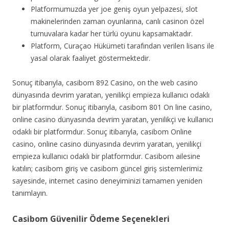
Platformumuzda yer joe geniş oyun yelpazesi, slot
makinelerinden zaman oyunlarına, canlı casinon özel
turnuvalara kadar her türlü oyunu kapsamaktadır.
Platform, Curaçao Hükümeti tarafından verilen lisans ile
yasal olarak faaliyet göstermektedir.
Sonuç itibarıyla, casibom 892 Casino, on the web casino
dünyasında devrim yaratan, yenilikçi empieza kullanıcı odaklı
bir platformdur. Sonuç itibarıyla, casibom 801 On line casino,
online casino dünyasında devrim yaratan, yenilikçi ve kullanıcı
odaklı bir platformdur. Sonuç itibarıyla, casibom Online
casino, online casino dünyasında devrim yaratan, yenilikçi
empieza kullanıcı odaklı bir platformdur. Casibom ailesine
katılın; casibom giriş ve casibom güncel giriş sistemlerimiz
sayesinde, internet casino deneyiminizi tamamen yeniden
tanımlayın.
Casibom Güvenilir Ödeme Seçenekleri