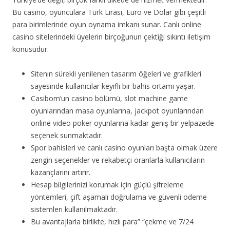
Bu casino, oyunculara Türk Lirası, Euro ve Dolar gibi çeşitli
para birimlerinde oyun oynama imkanı sunar. Canlı online
casino sitelerindeki üyelerin birçoğunun çektiği sıkıntı iletişim
konusudur.
Sitenin sürekli yenilenen tasarım öğeleri ve grafikleri
sayesinde kullanıcılar keyifli bir bahis ortamı yaşar.
Casibom’un casino bölümü, slot machine game
oyunlarından masa oyunlarına, jackpot oyunlarından
online video poker oyunlarına kadar geniş bir yelpazede
seçenek sunmaktadır.
Spor bahisleri ve canlı casino oyunları başta olmak üzere
zengin seçenekler ve rekabetçi oranlarla kullanıcıların
kazançlarını artırır.
Hesap bilgilerinizi korumak için güçlü şifreleme
yöntemleri, çift aşamalı doğrulama ve güvenli ödeme
sistemleri kullanılmaktadır.
Bu avantajlarla birlikte, hızlı para” “çekme ve 7/24