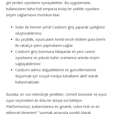
girl yerden oyunlarını oynayabilirler. Bu uygulamalar,
kullanıcıların daha hızlı empieza kolay bir şekilde oyunlara
erişim sağlamasını mümkün kılar.
Sizler de hemen şimdi Casibom giriş yaparak üyeliğinizi
oluşturabilirsiniz.
Bu çeşitlilik, oyuncuların kendi tercih ettikleri para birimi
ile rahatça işlem yapmalarını sağlar.
Casibom giriş butonuna tıklayarak en yeni casino
oyunlarına ve yüksek bahis oranlarına anında erişim
sağlayabilirsiniz.
Casibom adresi değişikliklerini ve güncellemelerini
duyurmak için sosyal medya kanallarını aktif olarak
kullanmaktadır.
Burada, en son teknolojik yenilikler, cömert bonuslar ve eşsiz
oyun seçenekleri ile dolu bir dünya sizi bekliyor.
Platformumuz, kullanıcılarına en güvenli, sobre hızlı ve en
eğlenceli deneyimi” “sunmak amacıyla sürekli olarak