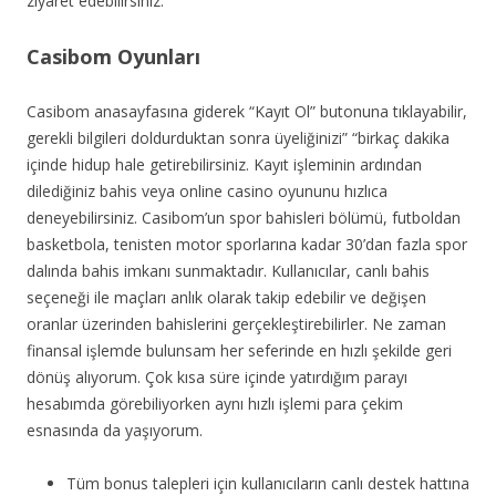
ziyaret edebilirsiniz.
Casibom Oyunları
Casibom anasayfasına giderek “Kayıt Ol” butonuna tıklayabilir,
gerekli bilgileri doldurduktan sonra üyeliğinizi” “birkaç dakika
içinde hidup hale getirebilirsiniz. Kayıt işleminin ardından
dilediğiniz bahis veya online casino oyununu hızlıca
deneyebilirsiniz. Casibom’un spor bahisleri bölümü, futboldan
basketbola, tenisten motor sporlarına kadar 30’dan fazla spor
dalında bahis imkanı sunmaktadır. Kullanıcılar, canlı bahis
seçeneği ile maçları anlık olarak takip edebilir ve değişen
oranlar üzerinden bahislerini gerçekleştirebilirler. Ne zaman
finansal işlemde bulunsam her seferinde en hızlı şekilde geri
dönüş alıyorum. Çok kısa süre içinde yatırdığım parayı
hesabımda görebiliyorken aynı hızlı işlemi para çekim
esnasında da yaşıyorum.
Tüm bonus talepleri için kullanıcıların canlı destek hattına