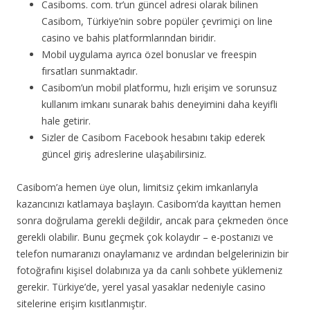
Casiboms. com. tr’un güncel adresi olarak bilinen
Casibom, Türkiye’nin sobre popüler çevrimiçi on line
casino ve bahis platformlarından biridir.
Mobil uygulama ayrıca özel bonuslar ve freespin
fırsatları sunmaktadır.
Casibom’un mobil platformu, hızlı erişim ve sorunsuz
kullanım imkanı sunarak bahis deneyimini daha keyifli
hale getirir.
Sizler de Casibom Facebook hesabını takip ederek
güncel giriş adreslerine ulaşabilirsiniz.
Casibom’a hemen üye olun, limitsiz çekim imkanlarıyla
kazancınızı katlamaya başlayın. Casibom’da kayıttan hemen
sonra doğrulama gerekli değildir, ancak para çekmeden önce
gerekli olabilir. Bunu geçmek çok kolaydır – e-postanızı ve
telefon numaranızı onaylamanız ve ardından belgelerinizin bir
fotoğrafını kişisel dolabınıza ya da canlı sohbete yüklemeniz
gerekir. Türkiye’de, yerel yasal yasaklar nedeniyle casino
sitelerine erişim kısıtlanmıştır.