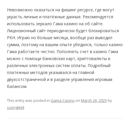
Невозможно оказаться на фишинг ресурсе, где могут
украсть личные и платёжные данные. Рекомендуется
использовать зеркало Гама казино на об сайте.
Лицензионный сайт периодически будет блокироваться
РКН. Играю но больше месяца, вообще раз выводил
сумма, поэтому на вашем опыте убедился, только казино
Гама работаете честно. Пополнять счет в казино Гама
можно с помощи банковских карт, криптовалюты и
различных электронных систем оплаты. Подробный
платежных методов указывался на главной
двухсотстраничной и в разделе управления игровым
балансом.
This entry was posted in
Gama Casino
on
March 26, 2025
by
cuongleld
.