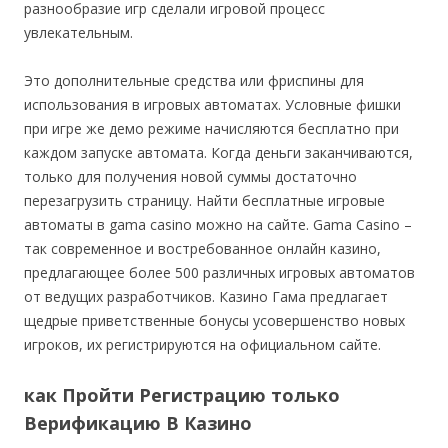
разнообразие игр сделали игровой процесс
увлекательным.
Это дополнительные средства или фриспины для
использования в игровых автоматах. Условные фишки
при игре же демо режиме начисляются бесплатно при
каждом запуске автомата. Когда деньги заканчиваются,
только для получения новой суммы достаточно
перезагрузить страницу. Найти бесплатные игровые
автоматы в gama casino можно на сайте. Gama Casino –
так современное и востребованное онлайн казино,
предлагающее более 500 различных игровых автоматов
от ведущих разработчиков. Казино Гама предлагает
щедрые приветственные бонусы усовершенство новых
игроков, их регистрируются на официальном сайте.
как Пройти Регистрацию только
Верификацию В Казино