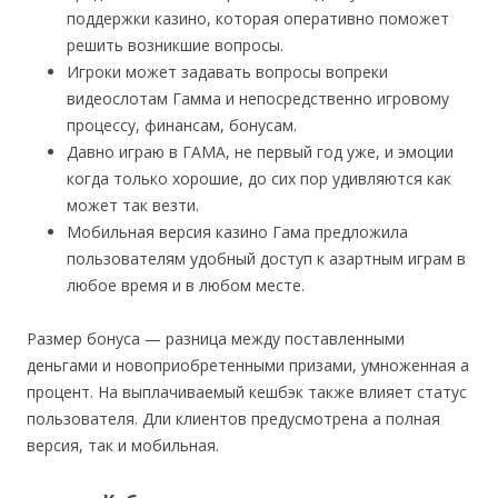
поддержки казино, которая оперативно поможет
решить возникшие вопросы.
Игроки может задавать вопросы вопреки
видеослотам Гамма и непосредственно игровому
процессу, финансам, бонусам.
Давно играю в ГАМА, не первый год уже, и эмоции
когда только хорошие, до сих пор удивляются как
может так везти.
Мобильная версия казино Гама предложила
пользователям удобный доступ к азартным играм в
любое время и в любом месте.
Размер бонуса — разница между поставленными
деньгами и новоприобретенными призами, умноженная а
процент. На выплачиваемый кешбэк также влияет статус
пользователя. Дли клиентов предусмотрена а полная
версия, так и мобильная.