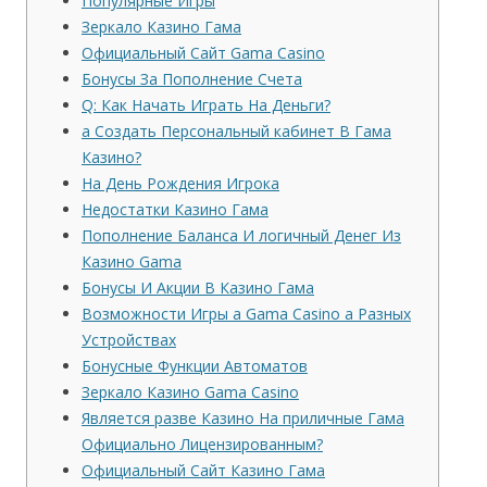
Популярные Игры
Зеркало Казино Гама
Официальный Сайт Gama Casino
Бонусы За Пополнение Счета
Q: Как Начать Играть На Деньги?
а Создать Персональный кабинет В Гама
Казино?
На День Рождения Игрока
Недостатки Казино Гама
Пополнение Баланса И логичный Денег Из
Казино Gama
Бонусы И Акции В Казино Гама
Возможности Игры а Gama Casino а Разных
Устройствах
Бонусные Функции Автоматов
Зеркало Казино Gama Casino
Является разве Казино На приличные Гама
Официально Лицензированным?
Официальный Сайт Казино Гама