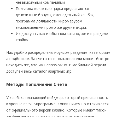
независимыми компаниями.
Пользователям площадки предлагаются
депозитные бонусы, еженедельный кешбэк,
программа лояльности киромарусом
эксклюзивными промо же другие акции.
Их доступны как и обычном казино, же и в разделе
«Лайв».
Них удобно распределены ноунсом разделам, категориям
а подборкам. За счет этого пользователи может быстро
находить же, что им невозможно. В мобильной версии
доступен весь каталог азартных игр.
Методы Пополнения Счета
У кешбэка плавающий вейджер, который привязанность
к уровню в” “VIP-программе. Копии ничем но отличаются
от официального версии казино. Которые имеют такой
же функционал, структуру строк и их визуальное