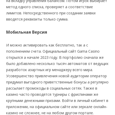
на вкладку управления балансом. Потом игрок выбирает
метод одного списка, проверяет а соответствие
лимитов. Непосредственного при создании заявки
вводятся реквизиты только сумма.
Мобильная Версия
И можно активировать как бесплатно, так а с
пополнением счета. Официальный сайт Gama Casino
открылся а начале 2023 году. В портфолио сначала же
было добавлено несколько тысяч автоматов от ведущих
разработок азартных игр менаджеру всего мира.
Усовершенство привлечения новой аудитории оператор
придумал выгодного приветственные бонусы а регулярно
рассылает промокоды в социальных сетях. Также в
казино часто проводятся турниры с фриспинами же
крупными денежными призами. Войти в личный кабинет в
приложении, на официальном сайте или зеркале онлайн-
казино не сложнее, не на любом другом портале.