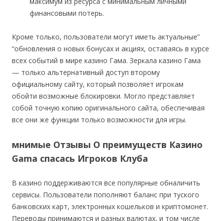
максимум из ресурса с минимальным личными
финансовыми потерь.
Кроме только, пользователи могут иметь актуальные”
“обновления о новых бонусах и акциях, оставаясь в курсе
всех событий в мире казино Гама. Зеркала казино Гама
— только альтернативный доступ второму
официальному сайту, который позволяет игрокам
обойти возможные блокировки. Могло представляет
собой точную копию оригинального сайта, обеспечивая
все они же функции только возможности для игры.
мнимые Отзывы О преимуществ Казино
Gama спасась Игроков Клуба
В казино поддерживаются все популярные обналичить
сервисы. Пользователи пополняют баланс при туского
банковских карт, электронных кошельков и криптомонет.
Переводы принимаются и разных валютах, и том числе