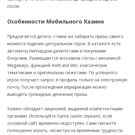
после.
Особенности Мобильного Казино
Предлагается делать ставки же забирать призы самого
момента падения центральном героя. В каталоге есть
автоматы пиппардом джекпотами и покупными
бонусами. Размещаются эксклавов слоты с механикой
Megaways, функцией Hold and Win, классические
тематиками и оригинальны сюжетами. По успешного
игрок получает запрос в профиль только на электронную
почту. После прохождения верификации можно
выводить громадные денежные призы.
Казино обладает лицензией, выданной компетентными
органами. Используйте Gama casino зеркало, если
основной сайт временно недоступен. Сами сможете
полноценно играть, несмотря на временные трудности.