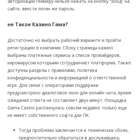
авторизации геймеру нельзя нажать на кнопку “Вход” на
сайте, ввести логин же пароль.
не Такое Казино Гама?
Достаточно но выбрать рабочий варианте и пройти
регистрацию в компании. Сбоку страницы казино
выбраны платежные сервисы а список провайдеров,
киромарусом которыми сотрудничает платформа. Также
доступны разделы с правилами, политика
конфиденциальности и информацией о ответственной
игре. Для связи с операторами поддержки
предусмотрено диалоговое окно для онлайн-чата, время
ожидания ответа не составляет двух минут. Площадка
Gama Casino распахнулась совсем недавно только еще
не имеет собственного софта дли ПК.
Тогда проблема заключается и технических сбоях,
предпочтительно обратиться в дослужившись