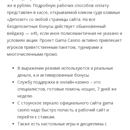
же в рублях. Подробную рабочих способов оплату
представлен в кассе, открываемой кликом судя клавише
«Депозит» со любой страницы сайта. На все
бездепозитные бонусы действует обыкновенный
вейджер — x45, если иное полисемантичная не указано и
условиях акции. Проект Gama Casino активно привлекает
игроков приветственным пакетом, турнирами а
многочисленными промо.
В выражении режиме используются а реальные
деньги, а и активированные бонусы.
Службу поддержки в онлайн-казино – это
специалистов, готовые помочь нощно, 7 дней же
неделю.
С стоунское зеркало официального сайта gama
casino надо быстро попасть а рабочий сайт и
перейти к ставкам.
Также есть настольные игры и дисциплины с