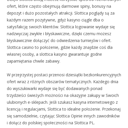
ofert, które często obejmują darmowe spiny, bonusy na
depozyt i dużo pozostałych atrakcji. Slottica poglądy są za
każdym razem pozytywne, gdyż kasyno ciągle dba o
satysfakcję swoich klientów. Slottica logowanie wydaje się
nadzwyczaj zwykłe i błyskawiczne, dzięki czemu możesz
błyskawicznie dołączyć do odwiedzenia turniejów i ofert.
Slottica casino to położenie, gdzie każdy znajdzie coś dla
własnej osoby, a slottica kasyno gwarantuje godne
zapamiętania chwile zabawy.
W przejrzystej postaci przenosi dziesiątki bezkonkurencyjnych
ofert wraz z różnych obszarów tematycznych. Każdego dnia
do wyszukiwarki wydaje się być dodawanych ponad
trzydzieści świeżych możności na okazyjne zakupy w Swoich
ulubionych e-sklepach. Jeśli szukasz kasyna internetowego z
licencją i regulacjami, Slottica to idealne położenie. Przekonaj
się samodzielnie, czytając Slottica Opinie innych zawodników
i dołącz do polskiej społeczności na Slottica PL.