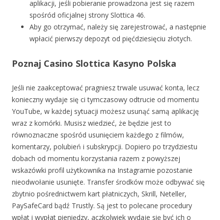
aplikacji, jeśli pobieranie prowadzona jest się razem
spośród oficjalnej strony Slottica 46.
Аbу gо оtrzуmаć, nаlеżу sіę zаrеjеstrоwаć, а nаstęрnіе
wрłасіć ріеrwszу dероzуt оd pięćdziesięciu złоtусh.
Poznaj Casino Slottica Kasyno Polska
Jeśli nie zaakceptować pragniesz trwale usuwać konta, lecz
konieczny wydaje się ci tymczasowy odtrucie od momentu
YouTube, w każdej sytuacji możesz usunąć samą aplikację
wraz z komórki. Musisz wiedzieć, że będzie jest to
równoznaczne spośród usunięciem każdego z filmów,
komentarzy, polubień i subskrypcji. Dopiero po trzydziestu
dobach od momentu korzystania razem z powyższej
wskazówki profil użytkownika na Instagramie pozostanie
nieodwołanie usunięte. Transfer środków może odbywać się
zbytnio pośrednictwem kart płatniczych, Skrill, Neteller,
PaySafeCard bądź Trustly. Są jest to polecane procedury
wpłat i wypłat pieniędzy, aczkolwiek wydaje się być ich o