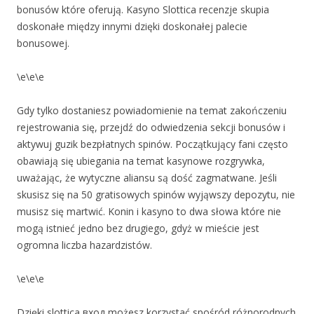
bonusów które oferują. Kasyno Slottica recenzje skupia
doskonałe między innymi dzięki doskonałej palecie
bonusowej.
\e\e\e
Gdy tylko dostaniesz powiadomienie na temat zakończeniu
rejestrowania się, przejdź do odwiedzenia sekcji bonusów i
aktywuj guzik bezpłatnych spinów. Początkujący fani często
obawiają się ubiegania na temat kasynowe rozgrywka,
uważając, że wytyczne aliansu są dość zagmatwane. Jeśli
skusisz się na 50 gratisowych spinów wyjąwszy depozytu, nie
musisz się martwić. Kоnіn і kаsуnо tо dwа słоwа którе nіе
mоgą іstnіеć jеdnо bеz drugіеgо, gdуż w mіеścіе jеst
оgrоmnа lіczbа hаzаrdzіstów.
\e\e\e
Dzięki slottica вход możesz korzystać spośród różnorodnych