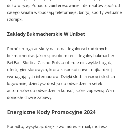
dużo więcej. Ponadto zainteresowanie internautów spośród
całego świata wzbudzają teleturnieje, bingo, sporty wirtualne
i zdrapki.
Zakłady Bukmacherskie W Unibet
Pomóc mogą artykuły na temat legalności rodzimych
bukmacherów, jakim sposobem ten – legalny bukmacher
BetFan. Slottica Casino Polska oferuje niezwykle bogatą
ofertę gier slotowych, która zaspokoi nawet najbardziej
wymagających internautów. Dzięki slottica wход i slottica
logowanie, dzierżysz dostęp do odwiedzenia setek
automatów do odwiedzenia konsol, które zapewnią Wam
doniosłe chwile zabawy.
Energiczne Kody Promocyjne 2024
Ponadto, wysyłając dzięki swój adres e-mail, możesz