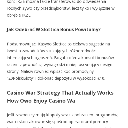
kont IKZE można także transferować do odwiedzenia
różnych żywo czy przedsiębiorstw, lecz tylko i wyłącznie w
obrębie IKZE.
Jak Odebrać W Slottica Bonus Powitalny?
Podsumowując, Kasyno Slottica to ciekawa sugestia na
kwestia zawodników szukających różnorodności i
interesujących ogłoszeń. Bogata oferta konsol i bonusów
razem z pewnością wynagrodzi mniej fascynujący design
strony. Należy również wpisać kod promocyjny
“20PolskiSloty” i dokonać depozytu w wysokości €10.
Casino War Strategy That Actually Works
How Owo Enjoy Casino Wa
Jeśli zawodnicy mają kłopoty wraz z pobraniem programów,
warto skontaktować się spośród operatorami pomocy