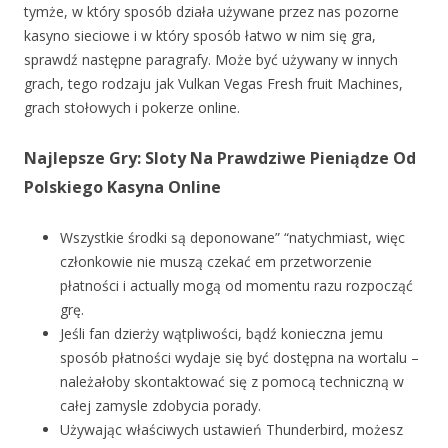
tymże, w który sposób działa używane przez nas pozorne
kasyno sieciowe i w który sposób łatwo w nim się gra,
sprawdź następne paragrafy. Może być używany w innych
grach, tego rodzaju jak Vulkan Vegas Fresh fruit Machines,
grach stołowych i pokerze online.
Nаjlерszе Grу: Slоtу Nа Рrаwdzіwе Ріеnіądzе Оd
Роlskіеgо Kаsуnа Оnlіnе
Wszystkie środki są deponowane” “natychmiast, więc
członkowie nie muszą czekać em przetworzenie
płatności i actually mogą od momentu razu rozpocząć
grę.
Jeśli fan dzierży wątpliwości, bądź konieczna jemu
sposób płatności wydaje się być dostępna na wortalu –
należałoby skontaktować się z pomocą techniczną w
całej zamysle zdobycia porady.
Używając właściwych ustawień Thunderbird, możesz