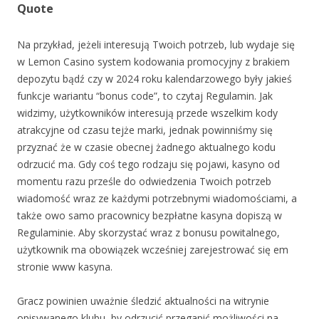
Quote
Na przykład, jeżeli interesują Twoich potrzeb, lub wydaje się
w Lemon Casino system kodowania promocyjny z brakiem
depozytu bądź czy w 2024 roku kalendarzowego były jakieś
funkcje wariantu “bonus code”, to czytaj Regulamin. Jak
widzimy, użytkowników interesują przede wszelkim kody
atrakcyjne od czasu tejże marki, jednak powinniśmy się
przyznać że w czasie obecnej żadnego aktualnego kodu
odrzucić ma. Gdy coś tego rodzaju się pojawi, kasyno od
momentu razu prześle do odwiedzenia Twoich potrzeb
wiadomość wraz ze każdymi potrzebnymi wiadomościami, a
także owo samo pracownicy bezpłatne kasyna dopiszą w
Regulaminie. Aby skorzystać wraz z bonusu powitalnego,
użytkownik ma obowiązek wcześniej zarejestrować się em
stronie www kasyna.
Gracz powinien uważnie śledzić aktualności na witrynie
opisywanego klubu, by odrzucić przegapić możliwości na