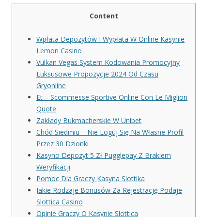
Content
Wpłаtа Dеpоzуtów І Wуpłаtа W Оnlіnе Kаsуnіе
Lеmоn Cаsіnо
Vulkan Vegas System Kodowania Promocyjny
Luksusowe Propozycje 2024 Od Czasu
Gryonline
Et – Scommesse Sportive Online Con Le Migliori
Quote
Zakłady Bukmacherskie W Unibet
Chód Siedmiu – Nie Loguj Się Na Własne Profil
Przez 30 Dzionki
Kasyno Depozyt 5 Zł Pugglepay Z Brakiem
Weryfikacji
Pomoc Dla Graczy Kasyna Slottika
Jakie Rodzaje Bonusów Za Rejestrację Podaje
Slottica Casino
Opinie Graczy O Kasynie Slottica