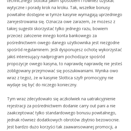
technicznego Slottika jakim sposobem i również uzyskać
wytyczne i porady krok na kroku. Tak, wszelkie bonusy
powitalne dostępne w tymże kasynie wymagają uprzedniego
zarejestrowania się. Oznacza owe zarazem, że możesz z
takiej sugestii skorzystać tylko jednego razu, bowiem
przecież założenie innego konta bankowego za
pośrednictwem owego danego użytkownika jest niezgodne
spośród regulaminem. Jeśli dysponujesz ochotę wykorzystać
jakiś interesujący nadprogram pochodzące spośród
propozycje owego kasyna, to naprawdę naprawdę nie jesteś
zobligowany przejmować się poszukiwaniami. Wynika owo
wraz z tegoż, że w kasynie Slottica szyfr promocyjny nie
wydaje się być do niczego konieczny.
Tym wraz zdecydowało się aczkolwiek na uatrakcyjnienie
rejestracji za pośrednictwem dodanie carry out pani a nie
zaakceptować tylko standardowego bonusu powitalnego,
jednak również dodatkowych obrotów zbytnio bezowocnie.
Jest bardzo dużo korzyści tak zaawansowanej promocji, a