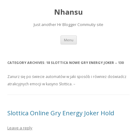
Nhansu
Just another Hr Blogger Commutiy site
Skip to content
Menu
CATEGORY ARCHIVES:
18 SLOTTICA NOWE GRY ENERGY JOKER – 130
Zanurz się po świecie automatów w jaki sposób i również doświadcz
atrakcyjnych emocji w kasyno Slottica. –
Slottica Online Gry Energy Joker Hold
Leave a reply