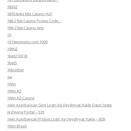
1830Z
1870 links Mix Casino (AZ)
188 21bit Casino Promo Code –
189-21bit Casino App
19
1919womans.com 1000
1990Z
1bet210218
1bet5
1Mostbet
1w
1Win
1Win AZ
1Win AZ Casino
1win Azerbaycan Giriş Login Və Qeydiyyat Yukle Ogun State
Archiving Portal – 535
1win Azerbaycan Proloq Login Və Qeydiyyat Yukle – 828
1Win Brasil