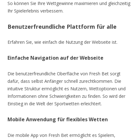
So können Sie Ihre Wettgewinne maximieren und gleichzeitig
Ihr Spielerlebnis verbessern.
Benutzerfreundliche Plattform für alle
Erfahren Sie, wie einfach die Nutzung der Webseite ist.
Einfache Navigation auf der Webseite
Die benutzerfreundliche Oberfläche von Fresh Bet sorgt
dafür, dass selbst Anfänger schnell zurechtkommen. Die
intuitive Struktur ermöglicht es Nutzern, Wettoptionen und
Informationen ohne Schwierigkeiten zu finden. So wird der
Einstieg in die Welt der Sportwetten erleichtert.
Mobile Anwendung für flexibles Wetten
Die mobile App von Fresh Bet ermöglicht es Spielern,