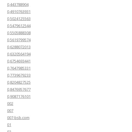
0,443788904
0,4910763931
0,5024125563
0,5479612544
0,5505888308
0,5619799574
0,6288072013
0,6320564194
0,6754693441
0,7647985331
0,7739679233
0,8204827525
0,8476957677
0,9087176101
002
007
007-bsb.com
01
02