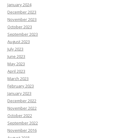
January 2024
December 2023
November 2023
October 2023
September 2023
August 2023
July 2023
June 2023
May 2023
April 2023
March 2023
February 2023
January 2023
December 2022
November 2022
October 2022
September 2022
November 2016
August 2015