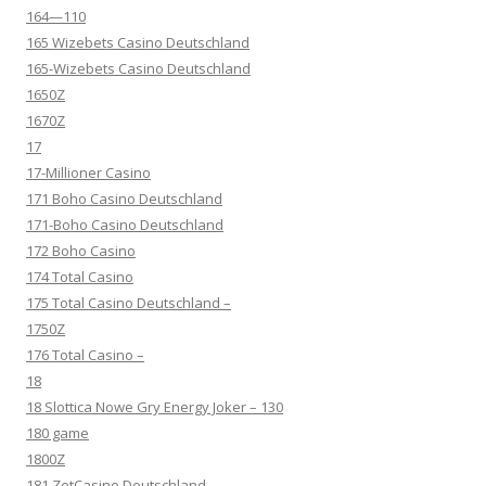
164—110
165 Wizebets Casino Deutschland
165-Wizebets Casino Deutschland
1650Z
1670Z
17
17-Millioner Casino
171 Boho Casino Deutschland
171-Boho Casino Deutschland
172 Boho Casino
174 Total Casino
175 Total Casino Deutschland –
1750Z
176 Total Casino –
18
18 Slottica Nowe Gry Energy Joker – 130
180 game
1800Z
181 ZetCasino Deutschland –