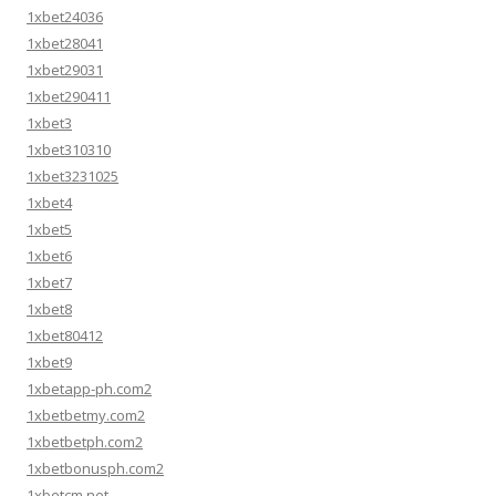
1xbet24036
1xbet28041
1xbet29031
1xbet290411
1xbet3
1xbet310310
1xbet3231025
1xbet4
1xbet5
1xbet6
1xbet7
1xbet8
1xbet80412
1xbet9
1xbetapp-ph.com2
1xbetbetmy.com2
1xbetbetph.com2
1xbetbonusph.com2
1xbetcm.net