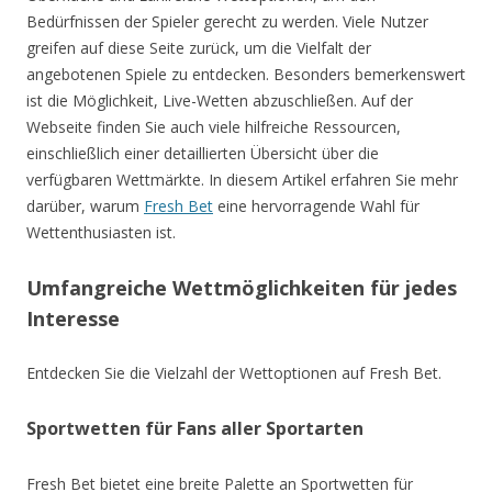
Bedürfnissen der Spieler gerecht zu werden. Viele Nutzer
greifen auf diese Seite zurück, um die Vielfalt der
angebotenen Spiele zu entdecken. Besonders bemerkenswert
ist die Möglichkeit, Live-Wetten abzuschließen. Auf der
Webseite finden Sie auch viele hilfreiche Ressourcen,
einschließlich einer detaillierten Übersicht über die
verfügbaren Wettmärkte. In diesem Artikel erfahren Sie mehr
darüber, warum
Fresh Bet
eine hervorragende Wahl für
Wettenthusiasten ist.
Umfangreiche Wettmöglichkeiten für jedes
Interesse
Entdecken Sie die Vielzahl der Wettoptionen auf Fresh Bet.
Sportwetten für Fans aller Sportarten
Fresh Bet bietet eine breite Palette an Sportwetten für