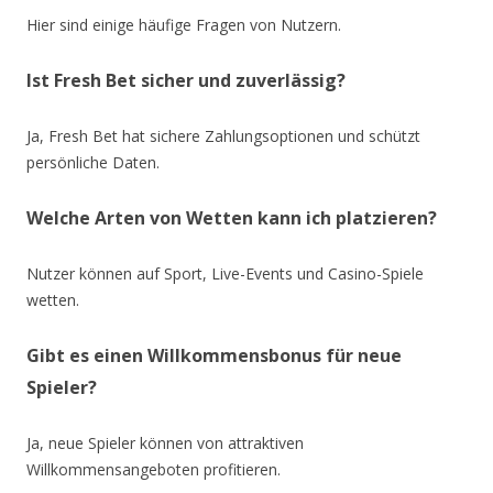
Hier sind einige häufige Fragen von Nutzern.
Ist Fresh Bet sicher und zuverlässig?
Ja, Fresh Bet hat sichere Zahlungsoptionen und schützt
persönliche Daten.
Welche Arten von Wetten kann ich platzieren?
Nutzer können auf Sport, Live-Events und Casino-Spiele
wetten.
Gibt es einen Willkommensbonus für neue
Spieler?
Ja, neue Spieler können von attraktiven
Willkommensangeboten profitieren.