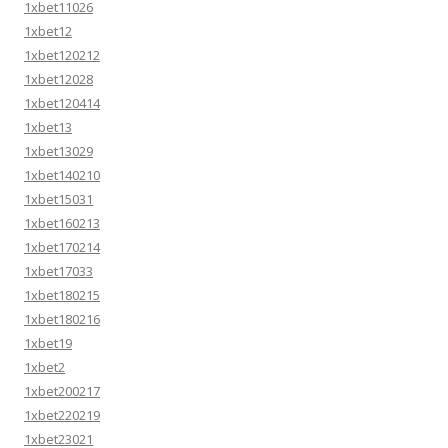
1xbet11026
1xbet12
1xbet120212
1xbet12028
1xbet120414
1xbet13
1xbet13029
1xbet140210
1xbet15031
1xbet160213
1xbet170214
1xbet17033
1xbet180215
1xbet180216
1xbet19
1xbet2
1xbet200217
1xbet220219
1xbet23021