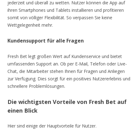
jederzeit und überall zu wetten. Nutzer können die App auf
ihren Smartphones und Tablets installieren und profitieren
somit von völliger Flexibilität. So verpassen Sie keine
Wettgelegenheit mehr.
Kundensupport für alle Fragen
Fresh Bet legt großen Wert auf Kundenservice und bietet
umfassenden Support an. Ob per E-Mail, Telefon oder Live-
Chat, die Mitarbeiter stehen Ihnen für Fragen und Anliegen
zur Verfügung. Dies sorgt für ein positives Nutzererlebnis und
schnellere Problemlösungen.
Die wichtigsten Vorteile von Fresh Bet auf
einen Blick
Hier sind einige der Hauptvorteile für Nutzer.