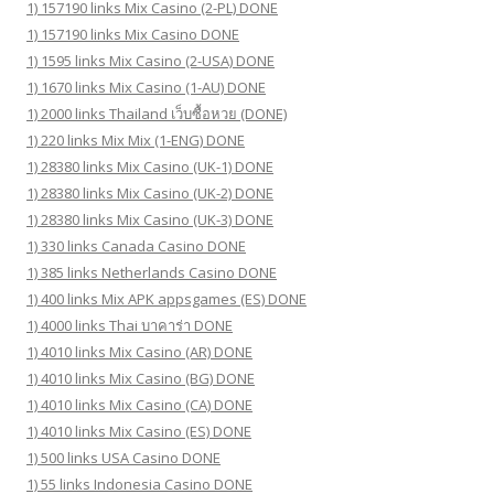
1) 157190 links Mix Casino (2-PL) DONE
1) 157190 links Mix Casino DONE
1) 1595 links Mix Casino (2-USA) DONE
1) 1670 links Mix Casino (1-AU) DONE
1) 2000 links Thailand เว็บซื้อหวย (DONE)
1) 220 links Mix Mix (1-ENG) DONE
1) 28380 links Mix Casino (UK-1) DONE
1) 28380 links Mix Casino (UK-2) DONE
1) 28380 links Mix Casino (UK-3) DONE
1) 330 links Canada Casino DONE
1) 385 links Netherlands Casino DONE
1) 400 links Mix APK appsgames (ES) DONE
1) 4000 links Thai บาคาร่า DONE
1) 4010 links Mix Casino (AR) DONE
1) 4010 links Mix Casino (BG) DONE
1) 4010 links Mix Casino (CA) DONE
1) 4010 links Mix Casino (ES) DONE
1) 500 links USA Casino DONE
1) 55 links Indonesia Casino DONE