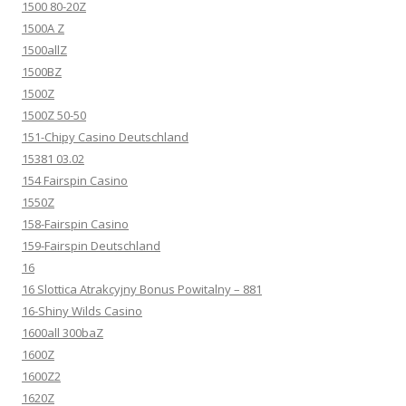
1500 80-20Z
1500A Z
1500allZ
1500BZ
1500Z
1500Z 50-50
151-Chipy Casino Deutschland
15381 03.02
154 Fairspin Casino
1550Z
158-Fairspin Casino
159-Fairspin Deutschland
16
16 Slottica Atrakcyjny Bonus Powitalny – 881
16-Shiny Wilds Casino
1600all 300baZ
1600Z
1600Z2
1620Z