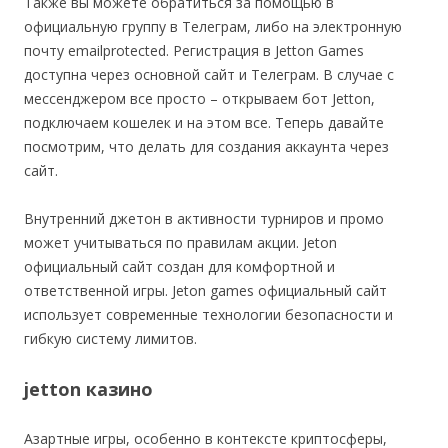
Также вы можете обратиться за помощью в
официальную группу в Телеграм, либо на электронную
почту emailprotected. Регистрация в Jetton Games
доступна через основной сайт и Телеграм. В случае с
мессенджером все просто – открываем бот Jetton,
подключаем кошелек и на этом все. Теперь давайте
посмотрим, что делать для создания аккаунта через
сайт.
Внутренний джетон в активности турниров и промо
может учитываться по правилам акции. Jeton
официальный сайт создан для комфортной и
ответственной игры. Jeton games официальный сайт
использует современные технологии безопасности и
гибкую систему лимитов.
jetton казино
Азартные игры, особенно в контексте криптосферы,