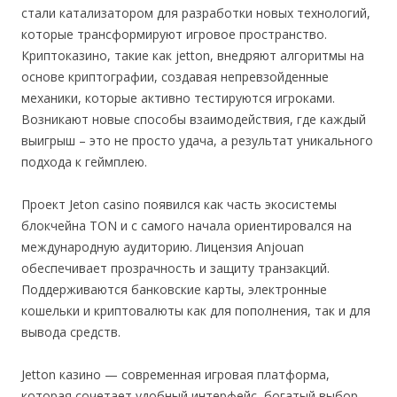
стали катализатором для разработки новых технологий,
которые трансформируют игровое пространство.
Криптоказино, такие как jetton, внедряют алгоритмы на
основе криптографии, создавая непревзойденные
механики, которые активно тестируются игроками.
Возникают новые способы взаимодействия, где каждый
выигрыш – это не просто удача, а результат уникального
подхода к геймплею.
Проект Jeton casino появился как часть экосистемы
блокчейна TON и с самого начала ориентировался на
международную аудиторию. Лицензия Anjouan
обеспечивает прозрачность и защиту транзакций.
Поддерживаются банковские карты, электронные
кошельки и криптовалюты как для пополнения, так и для
вывода средств.
Jetton казино — современная игровая платформа,
которая сочетает удобный интерфейс, богатый выбор