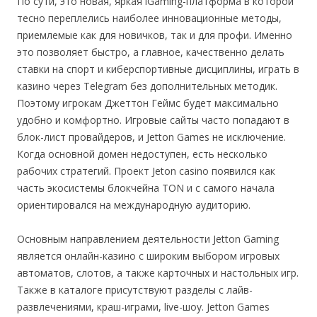
По сути, это новая, яркая iGaming-платформа в которой
тесно переплелись наиболее инновационные методы,
приемлемые как для новичков, так и для профи. Именно
это позволяет быстро, а главное, качественно делать
ставки на спорт и киберспортивные дисциплины, играть в
казино через Telegram без дополнительных методик.
Поэтому игрокам Джеттон Геймс будет максимально
удобно и комфортно. Игровые сайты часто попадают в
блок-лист провайдеров, и Jetton Games не исключение.
Когда основной домен недоступен, есть несколько
рабочих стратегий. Проект Jeton casino появился как
часть экосистемы блокчейна TON и с самого начала
ориентировался на международную аудиторию.
Основным направлением деятельности Jetton Gaming
является онлайн-казино с широким выбором игровых
автоматов, слотов, а также карточных и настольных игр.
Также в каталоге присутствуют разделы с лайв-
развлечениями, краш-играми, live-шоу. Jetton Games