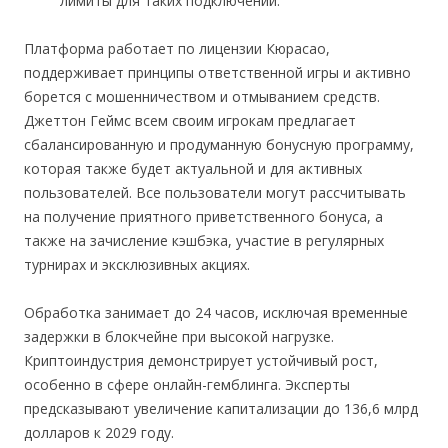
лимиты для таких подключений.
Платформа работает по лицензии Кюрасао,
поддерживает принципы ответственной игры и активно
борется с мошенничеством и отмыванием средств.
Джеттон Геймс всем своим игрокам предлагает
сбалансированную и продуманную бонусную программу,
которая также будет актуальной и для активных
пользователей. Все пользователи могут рассчитывать
на получение приятного приветственного бонуса, а
также на зачисление кэшбэка, участие в регулярных
турнирах и эксклюзивных акциях.
Обработка занимает до 24 часов, исключая временные
задержки в блокчейне при высокой нагрузке.
Криптоиндустрия демонстрирует устойчивый рост,
особенно в сфере онлайн-гемблинга. Эксперты
предсказывают увеличение капитализации до 136,6 млрд
долларов к 2029 году.