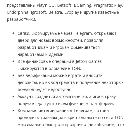
представлены Play’n GO, Betsoft, BGaming, Pragmatic Play,
Endorphina, Igrosoft, Belatra, Evoplay и другие известные
разработчики.
Связи, формируемые через Telegram, открывают
двери для новых возможностей, позволяя
разработчикам и игрокам обмениваться
наработками и идеями.
Все финансовые операции в Jetton Games
фиксируются в блокчейне TON.
Без верификации можно играть и вносить
депозиты, но вывод средств и получение некоторых
бонусов будет недоступно.
Аккаунт создается автоматически, а игрок сразу
получает доступ ко всем функциям платформы.
Компания интегрирована в Телеграм, готова
проводить транзакции в криптовалюте по сети TON
максимально быстро и прозрачно (не забываем, что