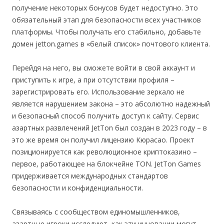
получение некоторых бонусов будет недоступно. Это
обязательный этап для безопасности всех участников
платформы. Чтобы получать его стабильно, добавьте
домен jetton.games в «белый список» почтового клиента.
Перейдя на него, вы сможете войти в свой аккаунт и
приступить к игре, а при отсутствии профиля –
зарегистрировать его. Использование зеркало не
является нарушением закона – это абсолютно надежный
и безопасный способ получить доступ к сайту. Сервис
азартных развлечений JetTon был создан в 2023 году – в
это же время он получил лицензию Кюрасао. Проект
позиционируется как революционное криптоказино –
первое, работающее на блокчейне TON. JetTon Games
придерживается международных стандартов
безопасности и конфиденциальности.
Связываясь с сообществом единомышленников,
азартные игроки исследуют, как эти инновации могут