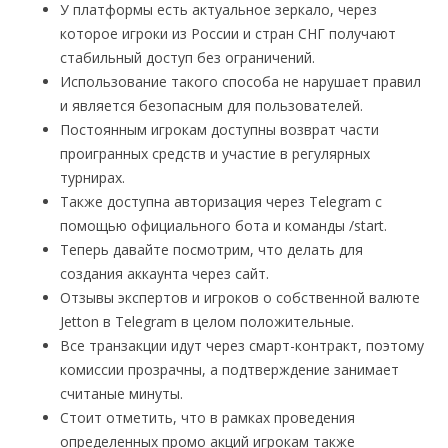
У платформы есть актуальное зеркало, через
которое игроки из России и стран СНГ получают
стабильный доступ без ограничений.
Использование такого способа не нарушает правил
и является безопасным для пользователей.
Постоянным игрокам доступны возврат части
проигранных средств и участие в регулярных
турнирах.
Также доступна авторизация через Telegram с
помощью официального бота и команды /start.
Теперь давайте посмотрим, что делать для
создания аккаунта через сайт.
Отзывы экспертов и игроков о собственной валюте
Jetton в Telegram в целом положительные.
Все транзакции идут через смарт-контракт, поэтому
комиссии прозрачны, а подтверждение занимает
считаные минуты.
Стоит отметить, что в рамках проведения
определенных промо акций игрокам также