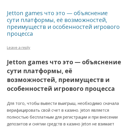
Jetton games что это — объяснение
сути платформы, её возможностей,
преимуществ и особенностей игрового
процесса
Leave a reply
Jetton games что это — объяснение
сути платформы, её
возможностей, преимуществ и
особенностей игрового процесса
Для того, чтобы вывести выигрыш, необходимо сначала
верифицировать свой счет в казино. Jeton является
полностью бесплатным для регистрации и при внесении
депозитов и снятии средств в казино Jeton не взимает