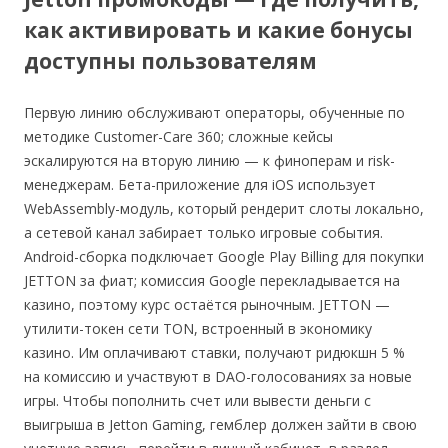
как активировать и какие бонусы
доступны пользователям
Первую линию обслуживают операторы, обученные по
методике Customer-Care 360; сложные кейсы
эскалируются на вторую линию — к финоперам и risk-
менеджерам. Бета-приложение для iOS использует
WebAssembly-модуль, который рендерит слоты локально,
а сетевой канал забирает только игровые события.
Android-сборка подключает Google Play Billing для покупки
JETTON за фиат; комиссия Google перекладывается на
казино, поэтому курс остаётся рыночным. JETTON —
утилити-токен сети TON, встроенный в экономику
казино. Им оплачивают ставки, получают ридюкшн 5 %
на комиссию и участвуют в DAO-голосованиях за новые
игры. Чтобы пополнить счет или вывести деньги с
выигрыша в Jetton Gaming, гемблер должен зайти в свою