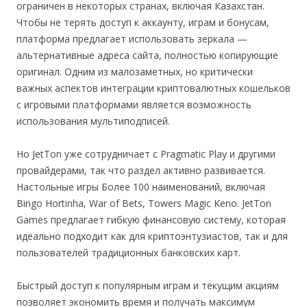
ограничен в некоторых странах, включая Казахстан.
Чтобы не терять доступ к аккаунту, играм и бонусам,
платформа предлагает использовать зеркала —
альтернативные адреса сайта, полностью копирующие
оригинал. Одним из малозаметных, но критически
важных аспектов интеграции криптовалютных кошельков
с игровыми платформами является возможность
использования мультиподписей.
Но JetTon уже сотрудничает с Pragmatic Play и другими
провайдерами, так что раздел активно развивается.
Настольные игры Более 100 наименований, включая
Bingo Hortinha, War of Bets, Towers Magic Keno. JetTon
Games предлагает гибкую финансовую систему, которая
идеально подходит как для криптоэнтузиастов, так и для
пользователей традиционных банковских карт.
Быстрый доступ к популярным играм и текущим акциям
позволяет экономить время и получать максимум