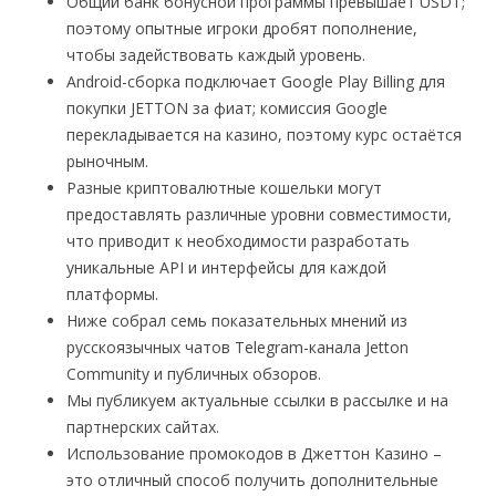
Общий банк бонусной программы превышает USDT;
поэтому опытные игроки дробят пополнение,
чтобы задействовать каждый уровень.
Android-сборка подключает Google Play Billing для
покупки JETTON за фиат; комиссия Google
перекладывается на казино, поэтому курс остаётся
рыночным.
Разные криптовалютные кошельки могут
предоставлять различные уровни совместимости,
что приводит к необходимости разработать
уникальные API и интерфейсы для каждой
платформы.
Ниже собрал семь показательных мнений из
русскоязычных чатов Telegram-канала Jetton
Community и публичных обзоров.
Мы публикуем актуальные ссылки в рассылке и на
партнерских сайтах.
Использование промокодов в Джеттон Казино –
это отличный способ получить дополнительные