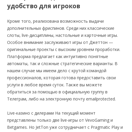
удобство для игроков
Кроме того, реализована возможность выдачи
дополнительных фриспинов. Среди них классические
слоты, live-дисциплины, настольные и карточные игры.
Особое внимание заслуживают игры от Джеттон —
оригинальные проекты с высоким уровнем проработки.
Платформа предлагает как интуитивно понятные
автоматы, так и сложные стратегические варианты. В
нашем случае мы имеем дело с крутой командой
профессионалов, которая готова предоставить свои
услуги в любое время суток. Также вы можете
обратиться за помощью в официальную группу в
Телеграм, либо на электронную почту emailprotected.
Live-казино с дилерами На текущий момент
представлены только две live-игры от VevoGaming и
Betgames. Но JetTon уже сотрудничает с Pragmatic Play и