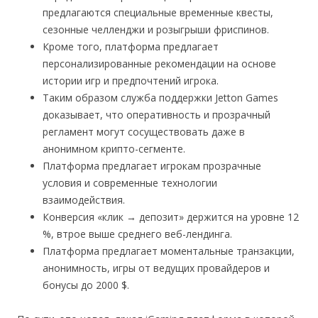
предлагаются специальные временные квесты,
сезонные челленджи и розыгрыши фриспинов.
Кроме того, платформа предлагает
персонализированные рекомендации на основе
истории игр и предпочтений игрока.
Таким образом служба поддержки Jetton Games
доказывает, что оперативность и прозрачный
регламент могут сосуществовать даже в
анонимном крипто-сегменте.
Платформа предлагает игрокам прозрачные
условия и современные технологии
взаимодействия.
Конверсия «клик → депозит» держится на уровне 12
%, втрое выше среднего веб-лендинга.
Платформа предлагает моментальные транзакции,
анонимность, игры от ведущих провайдеров и
бонусы до 2000 $.