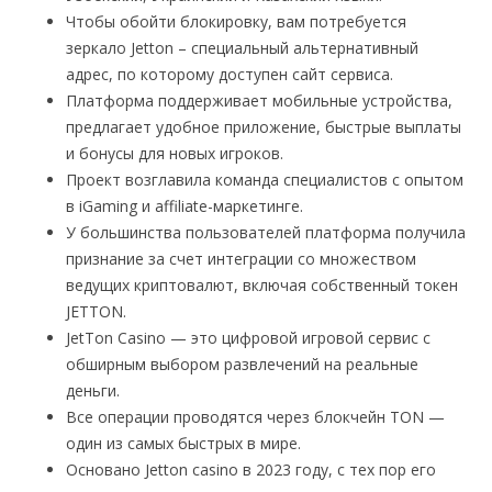
Чтобы обойти блокировку, вам потребуется
зеркало Jetton – специальный альтернативный
адрес, по которому доступен сайт сервиса.
Платформа поддерживает мобильные устройства,
предлагает удобное приложение, быстрые выплаты
и бонусы для новых игроков.
Проект возглавила команда специалистов с опытом
в iGaming и affiliate-маркетинге.
У большинства пользователей платформа получила
признание за счет интеграции со множеством
ведущих криптовалют, включая собственный токен
JETTON.
JetTon Casino — это цифровой игровой сервис с
обширным выбором развлечений на реальные
деньги.
Все операции проводятся через блокчейн TON —
один из самых быстрых в мире.
Основано Jetton casino в 2023 году, с тех пор его