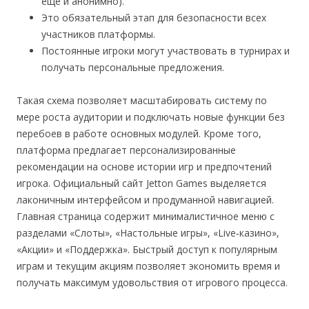
еще и анонимно).
Это обязательный этап для безопасности всех
участников платформы.
Постоянные игроки могут участвовать в турнирах и
получать персональные предложения.
Такая схема позволяет масштабировать систему по
мере роста аудитории и подключать новые функции без
перебоев в работе основных модулей. Кроме того,
платформа предлагает персонализированные
рекомендации на основе истории игр и предпочтений
игрока. Официальный сайт Jetton Games выделяется
лаконичным интерфейсом и продуманной навигацией.
Главная страница содержит минималистичное меню с
разделами «Слоты», «Настольные игры», «Live‐казино»,
«Акции» и «Поддержка». Быстрый доступ к популярным
играм и текущим акциям позволяет экономить время и
получать максимум удовольствия от игрового процесса.