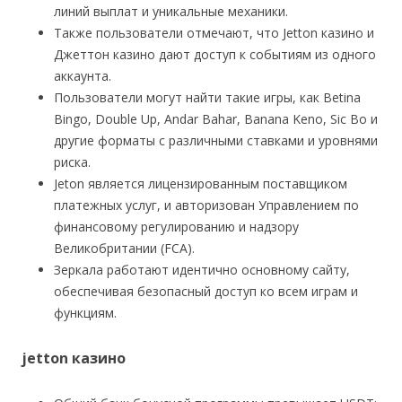
линий выплат и уникальные механики.
Также пользователи отмечают, что Jetton казино и
Джеттон казино дают доступ к событиям из одного
аккаунта.
Пользователи могут найти такие игры, как Betina
Bingo, Double Up, Andar Bahar, Banana Keno, Sic Bo и
другие форматы с различными ставками и уровнями
риска.
Jeton является лицензированным поставщиком
платежных услуг, и авторизован Управлением по
финансовому регулированию и надзору
Великобритании (FCA).
Зеркала работают идентично основному сайту,
обеспечивая безопасный доступ ко всем играм и
функциям.
jetton казино