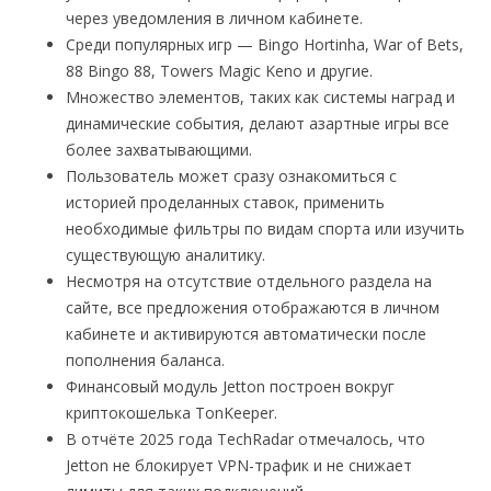
через уведомления в личном кабинете.
Среди популярных игр — Bingo Hortinha, War of Bets,
88 Bingo 88, Towers Magic Keno и другие.
Множество элементов, таких как системы наград и
динамические события, делают азартные игры все
более захватывающими.
Пользователь может сразу ознакомиться с
историей проделанных ставок, применить
необходимые фильтры по видам спорта или изучить
существующую аналитику.
Несмотря на отсутствие отдельного раздела на
сайте, все предложения отображаются в личном
кабинете и активируются автоматически после
пополнения баланса.
Финансовый модуль Jetton построен вокруг
криптокошелька TonKeeper.
В отчёте 2025 года TechRadar отмечалось, что
Jetton не блокирует VPN-трафик и не снижает