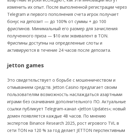
изменить их опыт. После выполненной регистрации через
Telegram и первого пополнения счета игрок получает
бонус на депозит — до 100% от суммы + до 100
фриспинов. Минимальный его размер для зачисления
полученного приза — $10 или эквивалент в TON.
Фриспины доступны на определенные слоты и
активируются в течение 24 часов после депозита.
jetton games
Это свидетельствует о борьбе с мошенничеством и
отмыванием средств. Jetton Casino предлагает своим
пользователям возможность наслаждаться азартными
играми без скачивания дополнительного ПО. Актуальные
ссылки публикует Telegram-канал «Jetton Updates»; новый
домен появляется каждые 48 часов. По мнению
экспертов Binance Research 2025, рост игрового TVL в
сети TON на 120 % за год делает JETTON перспективным