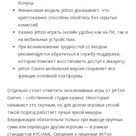
бонусы.
Финансовая модель Jetton доказывает, что
криптоказино способны обойтись без скрытых
комиссий.
Казино Jetton играть онлайн удобно как на ПК, так и
на мобильных устройствах.
При возникновении трудностей со входом
рекомендуется обратиться в службу поддержки,
которая поможет восстановить доступ к аккаунту.
Jetton Casino мобильная версия сохраняет все
функции основной платформы.
Отдельно стоит отметить эксклюзивные игры от JetTon
Games – собственной студии казино. Некоторые
называют это скучным, но для долгих игровых сессий
такой подход работает лучше яркой мишуры.
Верификация обязательна только при выводе крупных
сумм или переводах другим игрокам — в рамках
стандартов KYC/AML. Сведения о лицензии JetTon