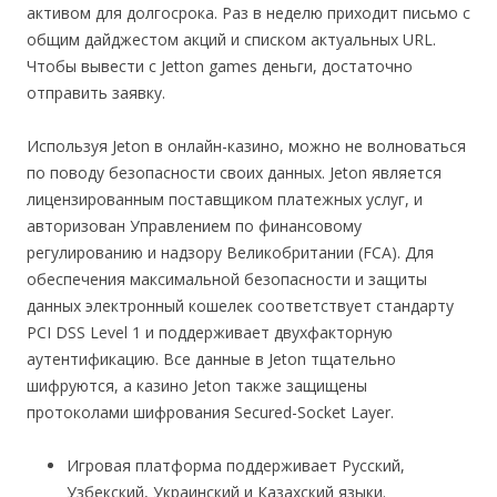
активом для долгосрока. Раз в неделю приходит письмо с
общим дайджестом акций и списком актуальных URL.
Чтобы вывести с Jetton games деньги, достаточно
отправить заявку.
Используя Jeton в онлайн-казино, можно не волноваться
по поводу безопасности своих данных. Jeton является
лицензированным поставщиком платежных услуг, и
авторизован Управлением по финансовому
регулированию и надзору Великобритании (FCA). Для
обеспечения максимальной безопасности и защиты
данных электронный кошелек соответствует стандарту
PCI DSS Level 1 и поддерживает двухфакторную
аутентификацию. Все данные в Jeton тщательно
шифруются, а казино Jeton также защищены
протоколами шифрования Secured-Socket Layer.
Игровая платформа поддерживает Русский,
Узбекский, Украинский и Казахский языки.