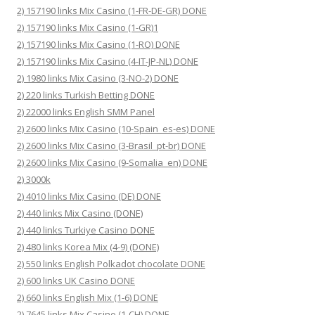
2) 157190 links Mix Casino (1-FR-DE-GR) DONE
2) 157190 links Mix Casino (1-GR)1
2) 157190 links Mix Casino (1-RO) DONE
2) 157190 links Mix Casino (4-IT-JP-NL) DONE
2) 1980 links Mix Casino (3-NO-2) DONE
2) 220 links Turkish Betting DONE
2) 22000 links English SMM Panel
2) 2600 links Mix Casino (10-Spain_es-es) DONE
2) 2600 links Mix Casino (3-Brasil_pt-br) DONE
2) 2600 links Mix Casino (9-Somalia_en) DONE
2) 3000k
2) 4010 links Mix Casino (DE) DONE
2) 440 links Mix Casino (DONE)
2) 440 links Turkiye Casino DONE
2) 480 links Korea Mix (4-9) (DONE)
2) 550 links English Polkadot chocolate DONE
2) 600 links UK Casino DONE
2) 660 links English Mix (1-6) DONE
2) 7645 links Mix Casino (1-CH) DONE