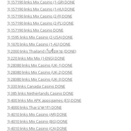
1) 157190 links Mix Casino (1-GR) DONE
1) 157190 links Mix Casino (1-HU) DONE
1) 157190 links Mix Casino (2-FI) DONE
1) 157190 links Mix Casino (2-PL) DONE
1) 157190 links Mix Casino DONE
1) 1595 links Mix Casino (2-USA) DONE
1) 1670 links Mix Casino (1-AU) DONE
1) 2000 links Thailand เว็บซื้อหวย (DONE)
1) 220 links Mix Mix (1-ENG) DONE
1) 28380 links Mix Casino (UK-1) DONE
1) 28380 links Mix Casino (UK-2) DONE
1) 28380 links Mix Casino (UK-3) DONE
1) 330 links Canada Casino DONE
1) 385 links Netherlands Casino DONE
1) 400 links Mix APK appsgames (ES) DONE
1) 4000 links Thai บาคาร่า DONE
1) 4010 links Mix Casino (AR) DONE
1) 4010 links Mix Casino (BG) DONE
1) 4010 links Mix Casino (CA) DONE