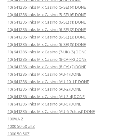
10) 641286 links Mix Casino (5-SE) (4) DONE
10) 641286 links Mix Casino (5-SE) (6) DONE
10) 641286 links Mix Casino (6-SE) (1) DONE
10) 641286 links Mix Casino (6-SE) (2) DONE
10) 641286 links Mix Casino (6-SE) (3) DONE
10) 641286 links Mix Casino (6-SE) (5) DONE
10) 641286 links Mix Casino (7-UK) (5) DONE
10) 641286 links Mix Casino (8-CA-FR) DONE
10) 641286 links Mix Casino (8-CA) (2) DONE
10) 641286 links Mix Casino (AU-1) DONE
10) 641286 links Mix Casino (AU-10-11) DONE
10) 641286 links Mix Casino (AU-2) DONE
10) 641286 links Mix Casino (AU-3-4) DONE
10) 641286 links Mix Casino (AU-5) DONE
10) 641286 links Mix Casino (AU-6-7chast) DONE
100%A Z
1000 50-50 allZ
1000 50-50Z