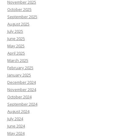
November 2025
October 2025
September 2025
August 2025
July 2025
June 2025
May 2025
April 2025
March 2025
February 2025
January 2025
December 2024
November 2024
October 2024
September 2024
August 2024
July 2024
June 2024
May 2024