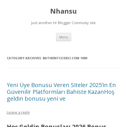
Nhansu
Just another Hr Blogger Commutiy site
Skip to content
Menu
CATEGORY ARCHIVES:
BATIKENTCICEKCI.COM 1000
Yeni Üye Bonusu Veren Siteler 2025’in En
Güvenilir Platformları Bahiste KazanHoş
geldin bonusu yeni ve
Leave a reply
Hoş Geldin Bonusları 2026 Bonus