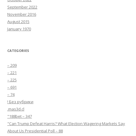
September 2022
November 2016
August 2015
January 1970
CATEGORIES
– 209
– 221
– 225
– 691
– 74
! Без рубрики
.mas3d.cl
"188bet – 347
"Can Trump Defeat Harris? What Election Wagering Markets Say
About Us Presidential Poll – 88