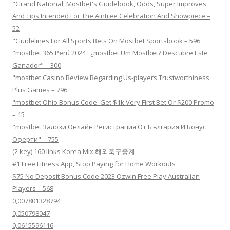
"Grand National: Mostbet's Guidebook, Odds, Super Improves
And Tips Intended For The Aintree Celebration And Showpiece –
52
"Guidelines For All Sports Bets On Mostbet Sportsbook – 596
"mostbet 365 Perú 2024 ️: ¿mostbet Um Mostbet? Descubre Este
Ganador" – 300
"mostbet Casino Review Regarding Us-players Trustworthiness
Plus Games – 796
"mostbet Ohio Bonus Code: Get $1k Very First Bet Or $200 Promo
– 15
"mostbet Залози Онлайн Регистрация От България И Бонус
Оферти" – 755
(2 key) 160 links Korea Mix 해외축구중계
#1 Free Fitness App, Stop Paying for Home Workouts
$75 No Deposit Bonus Code 2023 Ozwin Free Play Australian
Players – 568
0,007801328794
0,050798047
0,0615596116