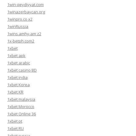
1win-qeydiyyat.com
1winazerbaycan.org
1winpro.co x2
1winRussia
1wins.amhy-am z2
1x-betph.com2
1xbet
1xbet apk
1xbet arabic
1xbet casino BD
1xbet india
1xbet Korea
1xbet KR
1xbet malaysia
1xbet Morocco
1xbet Online 36
1xbet pt
1xbet RU
1xbet russia