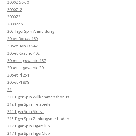
2000Z 50-50
2000Z_2
2000Z2
2000Zdp
205-TigerSpin Anmeldung
20bet Bonus 460
20bet Bonus 547
20bet Kasyno 402
20bet Logowanie 187
20bet Logowanie 39
20bet Pl 251
20bet Pl 838
21
211 TigerSpin Willkommensbonus–
212 TigerSpin Freispiele
214 TigerSpin Slots–
215 TigerSpin Zahlungsmethoden—
217 TigerSpin TigerClub
217 TigerSpin TigerClub –