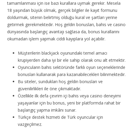
tamamlanması için ise bazı kurallara uymak gerekir. Mesela
18 yaşından büyük olmak, gerçek bilgiler ile kayıt formunu
doldurmak, sitenin belirtmiş olduğu kural ve şartları yerine
getirmek gerekmektedir. Hoş geldin bonusları, bahis ve casino
dünyasında başlangıç avantajı sağlasa da, bonus kurallarını
okumadan işlem yapmak ciddi kayıplara yol açabilir.
Müşterilerin blackjack oyunundaki temel amacı
krupiyerden daha iyi bir ele sahip olarak onu alt etmektir.
Oyuncuların bahis sektöründe farklı oyun seçeneklerinde
bonusları kullanarak para kazanabilecekleri bilinmektedir.
Bu siteler, sundukları hoş geldin bonusları ve
güvenilirlikleri ile öne çıkmaktadır.
Özellikle ilk defa çevrim içi bahis veya casino deneyimi
yaşayanlar için bu bonus, yeni bir platformda rahat bir
başlangıç yapma imkânı sunar.
Türkçe destek hizmeti de Türk oyuncular için
vazgeçilmez.