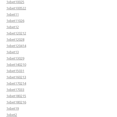
1xbet10025
1xbet100522
1xbet11
1xbet11026
1xbet12
1xbet120212
1xbet12028
1xbet120414
1xbet13
1xbet13029
1xbet140210
1xbet15031
1xbet160213
1xbet170214
1xbet17033
1xbet180215
1xbet180216
1xbet19
1xbet2