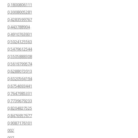
0,1800806111
0,3008005281
0,4283599767
0,443788904
0,4910763931
0,5024125563
0,5479612544
0,5505888308
0,5619799574
0,6288072013
0,6320564194
0,6754693441
0,7647985331
0,7739679233
0,8204827525
0,8476957677
0,9087176101
002
007