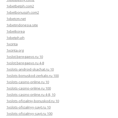
1xbetbetph.com2
1xbetbonusph.com2
1xbetcm.net
1xbetindonesia.site
1xbetkorea
1xbetph.ph
1xcinta
1xcinta.org
1xslot.beregaevo.ru 10
1xslot.beregaevo.ru 4-8
1xslots-android-skachat.ru 10
1xslots-bonuskod-zerkalo.ru 100
1xslots-casino-online.ru 10
1xslots-casino-online.ru 100
1xslots-casino-online.ru 4-8, 10
1xslots-oficialniy-bonuskod.ru 10
1xslots-oficialnyy-sayt.ru 10
1xslots-oficialnyy-sayt.ru 100