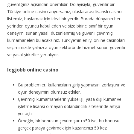
güvenliğiniz açısından önemlidir. Dolayısıyla, güvenilir bir
Türkiye online casino arıyorsanız, uluslararası lisanslı casino
listemiz, başlamak için ideal bir yerdir. Burada dünyanın her
yerinden oyuncu kabul eden ve size birinci sınıf bir oyun
deneyimi sunan yasal, düzenlenmiş ve güvenli çevrimiçi
kumarhaneleri bulacaksınız. Türkiye’nin en iyi online casinoları
seçimimizde yalnızca oyun sektöründe hizmet sunan güvenilir
ve yasal şirketler yer alıyor.
legjobb online casino
Bu problemler, kullanıcıların giriş yapmasını zorlaştırır ve
oyun deneyimini olumsuz etkiler.
Çevrimiçi kumarhanelerin yükselişi, yasa dışı kumar ve
işletme lisansı olmayan dolandırıcılık sitelerinde artışa
yol açtı.
Örneğin, bir bonusun çevrim şartı x50 ise, bu bonusu
gerçek paraya çevirmek için kazancınızı 50 kez