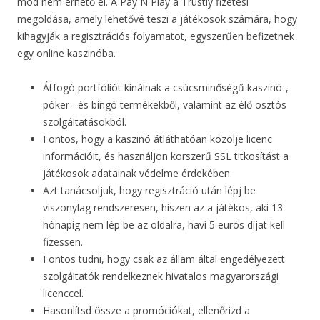
mód nem érhető el. A Pay N Play a Trustly fizetési
megoldása, amely lehetővé teszi a játékosok számára, hogy
kihagyják a regisztrációs folyamatot, egyszerűen befizetnek
egy online kaszinóba.
Átfogó portfóliót kínálnak a csúcsminőségű kaszinó-,
póker– és bingó termékekből, valamint az élő osztós
szolgáltatásokból.
Fontos, hogy a kaszinó átláthatóan közölje licenc
információit, és használjon korszerű SSL titkosítást a
játékosok adatainak védelme érdekében.
Azt tanácsoljuk, hogy regisztráció után lépj be
viszonylag rendszeresen, hiszen az a játékos, aki 13
hónapig nem lép be az oldalra, havi 5 eurós díjat kell
fizessen.
Fontos tudni, hogy csak az állam által engedélyezett
szolgáltatók rendelkeznek hivatalos magyarországi
licenccel.
Hasonlítsd össze a promóciókat, ellenőrizd a