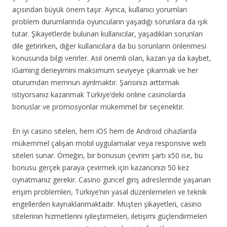
açısından büyük önem taşır. Ayrıca, kullanıcı yorumları
problem durumlarında oyuncuların yaşadığı sorunlara da ışık
tutar. Şikayetlerde bulunan kullanıcılar, yaşadıkları sorunları
dile getirirken, diğer kullanıcılara da bu sorunların önlenmesi
konusunda bilgi verirler. Asıl önemli olan, kazan ya da kaybet,
iGaming deneyimini maksimum seviyeye çıkarmak ve her
oturumdan memnun ayrılmaktır. Şansınızı arttırmak
istiyorsanız kazanmak Türkiye’deki online casinolarda
bonuslar ve promosyonlar mükemmel bir seçenektir.
En iyi casino siteleri, hem iOS hem de Android cihazlarda
mükemmel çalışan mobil uygulamalar veya responsive web
siteleri sunar. Örneğin, bir bonusun çevrim şartı x50 ise, bu
bonusu gerçek paraya çevirmek için kazancınızı 50 kez
oynatmanız gerekir. Casino güncel giriş adreslerinde yaşanan
erişim problemleri, Türkiye’nin yasal düzenlemeleri ve teknik
engellerden kaynaklanmaktadır. Müşteri şikayetleri, casino
sitelerinin hizmetlerini iyileştirmeleri, iletişimi güçlendirmeleri