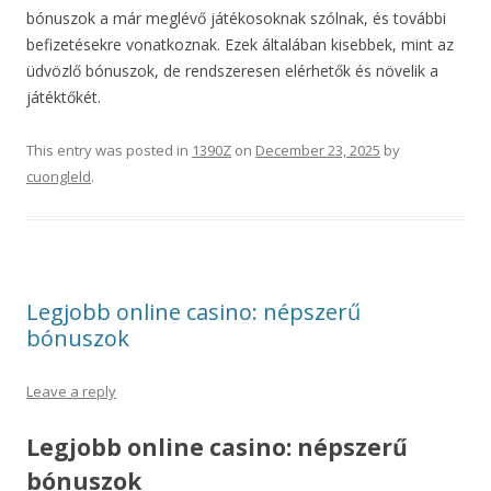
bónuszok a már meglévő játékosoknak szólnak, és további
befizetésekre vonatkoznak. Ezek általában kisebbek, mint az
üdvözlő bónuszok, de rendszeresen elérhetők és növelik a
játéktőkét.
This entry was posted in
1390Z
on
December 23, 2025
by
cuongleld
.
Legjobb online casino: népszerű
bónuszok
Leave a reply
Legjobb online casino: népszerű
bónuszok