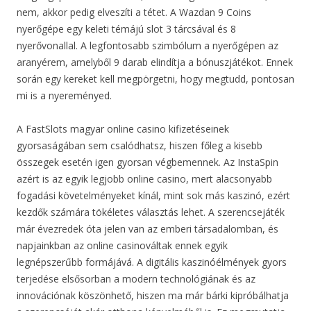
nem, akkor pedig elveszíti a tétet. A Wazdan 9 Coins
nyerőgépe egy keleti témájú slot 3 tárcsával és 8
nyerővonallal. A legfontosabb szimbólum a nyerőgépen az
aranyérem, amelyből 9 darab elindítja a bónuszjátékot. Ennek
során egy kereket kell megpörgetni, hogy megtudd, pontosan
mi is a nyereményed.
A FastSlots magyar online casino kifizetéseinek
gyorsaságában sem csalódhatsz, hiszen főleg a kisebb
összegek esetén igen gyorsan végbemennek. Az InstaSpin
azért is az egyik legjobb online casino, mert alacsonyabb
fogadási követelményeket kínál, mint sok más kaszinó, ezért
kezdők számára tökéletes választás lehet. A szerencsejáték
már évezredek óta jelen van az emberi társadalomban, és
napjainkban az online casinováltak ennek egyik
legnépszerűbb formájává. A digitális kaszinóélmények gyors
terjedése elsősorban a modern technológiának és az
innovációnak köszönhető, hiszen ma már bárki kipróbálhatja