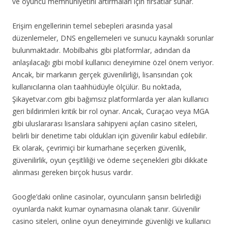
ve oyuncu memnuniyetini artırmaları için fırsatlar sunar.
Erişim engellerinin temel sebepleri arasında yasal
düzenlemeler, DNS engellemeleri ve sunucu kaynaklı sorunlar
bulunmaktadır. Mobilbahis gibi platformlar, adından da
anlaşılacağı gibi mobil kullanıcı deneyimine özel önem veriyor.
Ancak, bir markanın gerçek güvenilirliği, lisansından çok
kullanıcılarına olan taahhüdüyle ölçülür. Bu noktada,
Şikayetvar.com gibi bağımsız platformlarda yer alan kullanıcı
geri bildirimleri kritik bir rol oynar. Ancak, Curaçao veya MGA
gibi uluslararası lisanslara sahipyeni açılan casino siteleri,
belirli bir denetime tabi oldukları için güvenilir kabul edilebilir.
Ek olarak, çevrimiçi bir kumarhane seçerken güvenlik,
güvenilirlik, oyun çeşitliliği ve ödeme seçenekleri gibi dikkate
alınması gereken birçok husus vardır.
Google’daki online casinolar, oyuncuların şansın belirlediği
oyunlarda nakit kumar oynamasına olanak tanır. Güvenilir
casino siteleri, online oyun deneyiminde güvenliği ve kullanıcı