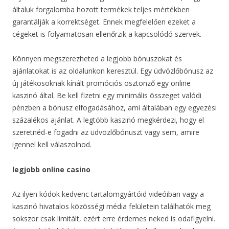
általuk forgalomba hozott termékek teljes mértékben
garantálják a korrektséget. Ennek megfelelően ezeket a
cégeket is folyamatosan ellenőrzik a kapcsolódó szervek.
Könnyen megszerezheted a legjobb bónuszokat és
ajánlatokat is az oldalunkon keresztül. Egy üdvözlőbónusz az
új játékosoknak kínált promóciós ösztönző egy online
kaszinó által. Be kell fizetni egy minimális összeget valódi
pénzben a bónusz elfogadásához, ami általában egy egyezési
százalékos ajánlat. A legtöbb kaszinó megkérdezi, hogy el
szeretnéd-e fogadni az üdvözlőbónuszt vagy sem, amire
igennel kell válaszolnod.
legjobb online casino
Az ilyen kódok kedvenc tartalomgyártóid videóiban vagy a
kaszinó hivatalos közösségi média felületein találhatók meg
sokszor csak limitált, ezért erre érdemes neked is odafigyelni.