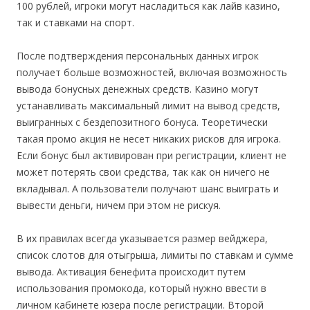
100 рублей, игроки могут насладиться как лайв казино,
так и ставками на спорт.
После подтверждения персональных данных игрок
получает больше возможностей, включая возможность
вывода бонусных денежных средств. Казино могут
устанавливать максимальный лимит на вывод средств,
выигранных с бездепозитного бонуса. Теоретически
такая промо акция не несет никаких рисков для игрока.
Если бонус был активирован при регистрации, клиент не
может потерять свои средства, так как он ничего не
вкладывал. А пользователи получают шанс выиграть и
вывести деньги, ничем при этом не рискуя.
В их правилах всегда указывается размер вейджера,
список слотов для отыгрыша, лимиты по ставкам и сумме
вывода. Активация бенефита происходит путем
использования промокода, который нужно ввести в
личном кабинете юзера после регистрации. Второй