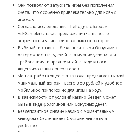
Они позволяют запускать игры без пополнения
счёта, что особенно привлекательно для новых
игроков.
Согласно исследованию ThePogg и обзорам
AskGamblers, такие предложения чаще всего
встречаются у лицензированных операторов.
Выбирайте казино с бездепозитными бонусами с
осторожностью, уделяйте внимание условиям и
требованиям, и предпочитайте надежных и
лицензированных операторов.
Slottica, работающее с 2019 года, предлагает низкий
минимальный депозит всего в 50 рублей и удобное
мобильное приложение для игры на ходу.
В зависимости от условий казино бездеп может
быть в виде фриспинов или бонусных денег.
Бездепозитное онлайн казино с моментальным
выводом обеспечивает быстрые выплаты и
удобство.