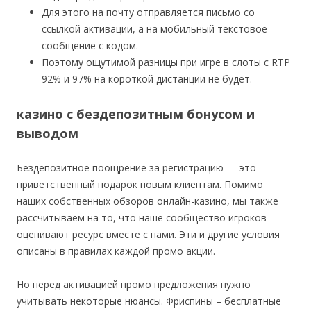
Для этого на почту отправляется письмо со
ссылкой активации, а на мобильный текстовое
сообщение с кодом.
Поэтому ощутимой разницы при игре в слоты с RTP
92% и 97% на короткой дистанции не будет.
казино с бездепозитным бонусом и
выводом
Бездепозитное поощрение за регистрацию — это
приветственный подарок новым клиентам. Помимо
наших собственных обзоров онлайн-казино, мы также
рассчитываем на то, что наше сообщество игроков
оценивают ресурс вместе с нами. Эти и другие условия
описаны в правилах каждой промо акции.
Но перед активацией промо предложения нужно
учитывать некоторые нюансы. Фриспины – бесплатные