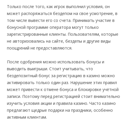
Только после того, как игрок выполнил условия, он
может распоряжаться бездепом на свое усмотрение, в
том числе вывести его со счета. Принимать участие в
бонусной программе оператора могут только
зарегистрированные клиенты. Пользователям, которые
не авторизовались на сайте, бездепы и другие виды
поощрений не предоставляются.
После одобрения можно использовать бонусы и
выводить выигрыши. Стоит учитывать, что
бездепозитный бонус за регистрацию в казино можно
активировать только один раз. Нарушение этих правил
может привести к отмене бонуса и блокировке учётной
записи. Поэтому перед регистрацией стоит внимательно
изучить условия акции и правила казино. Часто казино
предлагают щедрые подарки на праздники, особенно
активным клиентам.