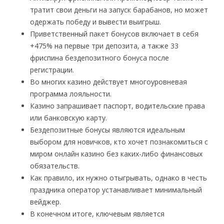
тратит свои деньги на запуск барабанов, но может
одержать победу и вывести выигрыш.
Приветственный пакет бонусов включает в себя
+475% на первые три депозита, а также 33
фриспина бездепозитного бонуса после
регистрации.
Во многих казино действует многоуровневая
программа лояльности.
Казино запрашивает паспорт, водительские права
или банковскую карту.
Бездепозитные бонусы являются идеальным
выбором для новичков, кто хочет познакомиться с
миром онлайн казино без каких-либо финансовых
обязательств.
Как правило, их нужно отыгрывать, однако в честь
праздника оператор устанавливает минимальный
вейджер.
В конечном итоге, ключевым является