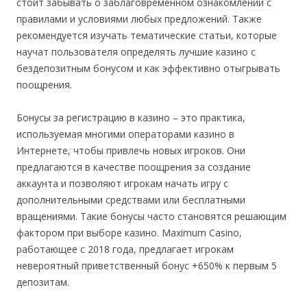
стоит забывать о заблаговременном ознакомлении с
правилами и условиями любых предложений. Также
рекомендуется изучать тематические статьи, которые
научат пользователя определять лучшие казино с
бездепозитным бонусом и как эффективно отыгрывать
поощрения.
Бонусы за регистрацию в казино – это практика,
используемая многими операторами казино в
Интернете, чтобы привлечь новых игроков. Они
предлагаются в качестве поощрения за создание
аккаунта и позволяют игрокам начать игру с
дополнительными средствами или бесплатными
вращениями. Такие бонусы часто становятся решающим
фактором при выборе казино. Maximum Casino,
работающее с 2018 года, предлагает игрокам
невероятный приветственный бонус +650% к первым 5
депозитам.