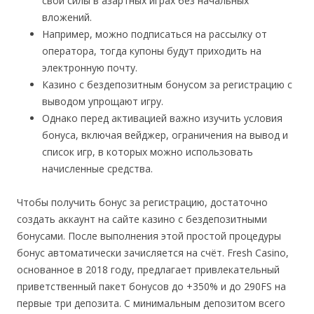
свои силы в азартных играх без начальных
вложений.
Например, можно подписаться на рассылку от
оператора, тогда купоны будут приходить на
электронную почту.
Казино с бездепозитным бонусом за регистрацию с
выводом упрощают игру.
Однако перед активацией важно изучить условия
бонуса, включая вейджер, ограничения на вывод и
список игр, в которых можно использовать
начисленные средства.
Чтобы получить бонус за регистрацию, достаточно
создать аккаунт на сайте казино с бездепозитными
бонусами. После выполнения этой простой процедуры
бонус автоматически зачисляется на счёт. Fresh Casino,
основанное в 2018 году, предлагает привлекательный
приветственный пакет бонусов до +350% и до 290FS на
первые три депозита. С минимальным депозитом всего