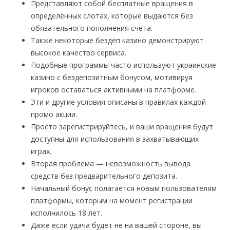
Представляют собой бесплатные вращения в
определённых слотах, которые выдаются без
обязательного пополнения счёта.
Также некоторые бездеп казино демонстрируют
высокое качество сервиса.
Подобные программы часто используют украинские
казино с бездепозитным бонусом, мотивируя
игроков оставаться активными на платформе.
Эти и другие условия описаны в правилах каждой
промо акции.
Просто зарегистрируйтесь, и ваши вращения будут
доступны для использования в захватывающих
играх.
Вторая проблема — невозможность вывода
средств без предварительного депозита.
Начальный бонус полагается новым пользователям
платформы, которым на момент регистрации
исполнилось 18 лет.
Даже если удача будет не на вашей стороне, вы