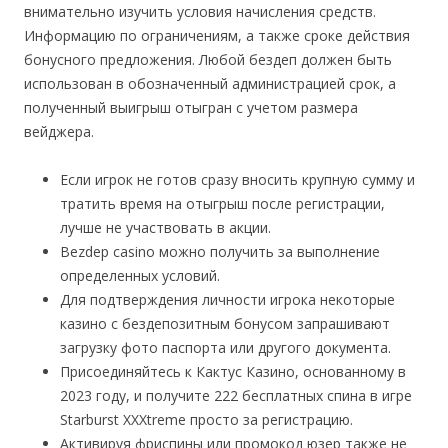
внимательно изучить условия начисления средств.
Информацию по ограничениям, а также сроке действия
бонусного предложения. Любой бездеп должен быть
использован в обозначенный администрацией срок, а
полученный выигрыш отыгран с учетом размера
вейджера.
Если игрок не готов сразу вносить крупную сумму и
тратить время на отыгрыш после регистрации,
лучше не участвовать в акции.
Bezdep casino можно получить за выполнение
определенных условий.
Для подтверждения личности игрока некоторые
казино с бездепозитным бонусом запрашивают
загрузку фото паспорта или другого документа.
Присоединяйтесь к Кактус Казино, основанному в
2023 году, и получите 222 бесплатных спина в игре
Starburst XXXtreme просто за регистрацию.
Активируя фриспины или промокод юзер также не