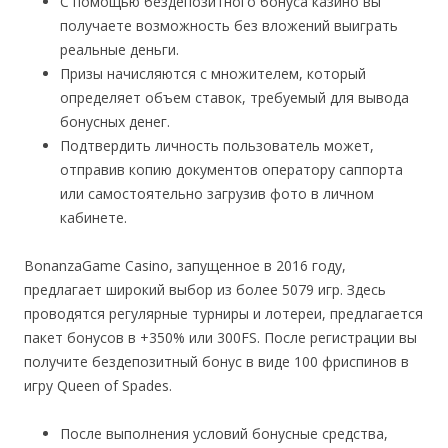
С помощью бездепозитного бонуса казино вы
получаете возможность без вложений выиграть
реальные деньги.
Призы начисляются с множителем, который
определяет объем ставок, требуемый для вывода
бонусных денег.
Подтвердить личность пользователь может,
отправив копию документов оператору саппорта
или самостоятельно загрузив фото в личном
кабинете.
BonanzaGame Casino, запущенное в 2016 году,
предлагает широкий выбор из более 5079 игр. Здесь
проводятся регулярные турниры и лотереи, предлагается
пакет бонусов в +350% или 300FS. После регистрации вы
получите бездепозитный бонус в виде 100 фриспинов в
игру Queen of Spades.
После выполнения условий бонусные средства,