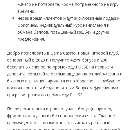
ничего не потеряете, кроме потраченного на игру
времени.
Через время клиентов ждут эксклюзивные подарки,
фриспины, индивидуальный курс начисления и
обмена баллов, повышенный кэшбек и другие
предложения.
Добро пожаловать в Gama Casino, новый игровой клуб,
основанный в 2023 г. Получите 425% бонуса и 200
бесплатных спинов по промокоду PULSE на первые 4
депозита. Испытайте острые ощущения от лайв-казино и
быстрых игр, лицензированных на Кюрасао. Не забудьте
воспользоваться бездепозитным бонусом фриспинами
при регистрации по промокоду PULSE.
После регистрации игрок получает бонус (например,
фриспины или деньги) без пополнения счёта. Главное
преимущество — возможность выиграть реальные
деньги и вывести их после выполнения простых условий