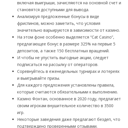
включая выигрыши, зачисляются на основной счет и
становятся доступными для вывода.
Анализируя предложенные бонусы в виде
фриспинов, можно заметить, что условия
значительно варьируются в зависимости от казино.
На этом фоне особенно выделяется “Cat Casino”,
предлагающее бонус в размере 325% на первые 5
депозитов, а также 150 бесплатных вращений.
И чтобы не упустить выгодные акции, следует
подписаться на рассылку от операторов.
Соревнуйтесь в еженедельных турнирах и лотереях
и выигрывайте призы.
Для каждого предложения установлены правила,
которые считаются обязательными к выполнению.
Казино Фонтан, основанное в 2020 году, предлагает
своим игрокам внушительное количество в 3500
игр.
Некоторые заведения даже предлагают бездеп, что
подтверждено проверенными отзывами.