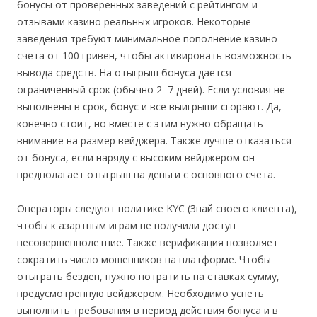
бонусы от проверенных заведений с рейтингом и
отзывами казино реальных игроков. Некоторые
заведения требуют минимальное пополнение казино
счета от 100 гривен, чтобы активировать возможность
вывода средств. На отыгрыш бонуса дается
ограниченный срок (обычно 2–7 дней). Если условия не
выполнены в срок, бонус и все выигрыши сгорают. Да,
конечно стоит, но вместе с этим нужно обращать
внимание на размер вейджера. Также лучше отказаться
от бонуса, если наряду с высоким вейджером он
предполагает отыгрыш на деньги с основного счета.
Операторы следуют политике KYC (Знай своего клиента),
чтобы к азартным играм не получили доступ
несовершеннолетние. Также верификация позволяет
сократить число мошенников на платформе. Чтобы
отыграть бездеп, нужно потратить на ставках сумму,
предусмотренную вейджером. Необходимо успеть
выполнить требования в период действия бонуса и в