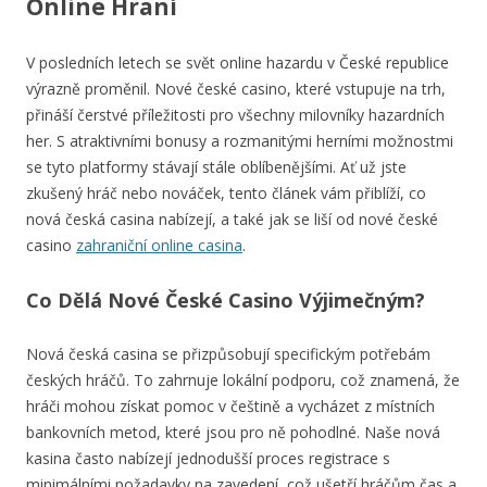
Online Hraní
V posledních letech se svět online hazardu v České republice
výrazně proměnil. Nové české casino, které vstupuje na trh,
přináší čerstvé příležitosti pro všechny milovníky hazardních
her. S atraktivními bonusy a rozmanitými herními možnostmi
se tyto platformy stávají stále oblíbenějšími. Ať už jste
zkušený hráč nebo nováček, tento článek vám přiblíží, co
nová česká casina nabízejí, a také jak se liší od nové české
casino
zahraniční online casina
.
Co Dělá Nové České Casino Výjimečným?
Nová česká casina se přizpůsobují specifickým potřebám
českých hráčů. To zahrnuje lokální podporu, což znamená, že
hráči mohou získat pomoc v češtině a vycházet z místních
bankovních metod, které jsou pro ně pohodlné. Naše nová
kasina často nabízejí jednodušší proces registrace s
minimálními požadavky na zavedení, což ušetří hráčům čas a