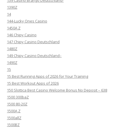
139 Casino Brango Deutschland-
1390Z
14
144-Lucky Ones Casino
1450A Z
146 Chipy Casino
147 Chipy Casino Deutschland
1480Z
149 Chipy Casino Deutschland–
1490Z
15
15 Best Running Apps of 2026 for Your Training
15 Best Workout Apps of 2026
150 Slottica Best Casino Welcome Bonus No Deposit – 638
1500 300baZ
1500 80-20Z
1500A Z
1500allZ
1500BZ