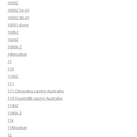
1000Z
1000Z 50-50
1000Z 80-20
10031 done
100bZ
1020Z
1090A Z
10Mostbet
11
110
1100Z
111
111 Cleopatra casino Australia
114 Queen88 casino Australia
1140Z
1180A Z
11k
11Mostbet
12