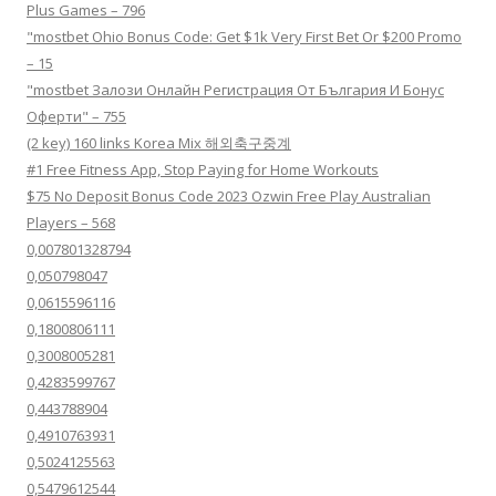
Plus Games – 796
"mostbet Ohio Bonus Code: Get $1k Very First Bet Or $200 Promo
– 15
"mostbet Залози Онлайн Регистрация От България И Бонус
Оферти" – 755
(2 key) 160 links Korea Mix 해외축구중계
#1 Free Fitness App, Stop Paying for Home Workouts
$75 No Deposit Bonus Code 2023 Ozwin Free Play Australian
Players – 568
0,007801328794
0,050798047
0,0615596116
0,1800806111
0,3008005281
0,4283599767
0,443788904
0,4910763931
0,5024125563
0,5479612544