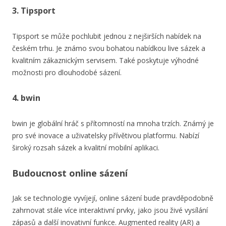
3. Tipsport
Tipsport se může pochlubit jednou z nejširších nabídek na
českém trhu. Je známo svou bohatou nabídkou live sázek a
kvalitním zákaznickým servisem. Také poskytuje výhodné
možnosti pro dlouhodobé sázení.
4. bwin
bwin je globální hráč s přítomností na mnoha trzích. Známý je
pro své inovace a uživatelsky přívětivou platformu. Nabízí
široký rozsah sázek a kvalitní mobilní aplikaci.
Budoucnost online sázení
Jak se technologie vyvíjejí, online sázení bude pravděpodobně
zahrnovat stále více interaktivní prvky, jako jsou živé vysílání
zápasů a další inovativní funkce. Augmented reality (AR) a