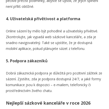
pečlivě přečíst podmínky, abyste se ujistili, že jejich splnění
není příliš obtížné.
4. Uživatelská přívětivost a platforma
Online sázení by mělo být pohodlné a uživatelsky přívětivé.
Zkontrolujte, jak vypadá web sázkové kanceláře, a zda je
snadno navigovatelný. Také se ujistěte, že je dostupná
mobilní aplikace, pokud plánujete sázet z telefonu.
5. Podpora zákazníků
Dobrá zákaznická podpora je důležitá pro pozitivní zážitek ze
sázení. Zjistěte, zda je podpora dostupná 24/7, a jaké formy
komunikace jsou k dispozici – e-mailem, telefonicky či
prostřednictvím živého chatu.
Nejlepší sázkové kanceláře v roce 2026