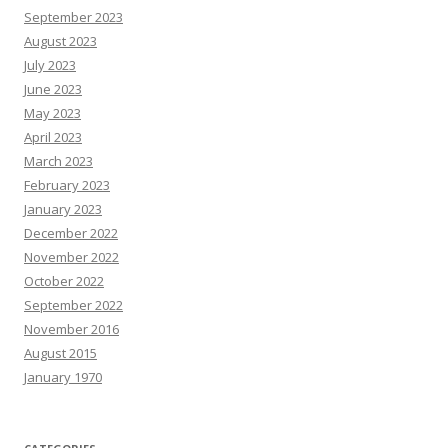
September 2023
August 2023
July 2023
June 2023
May 2023
April 2023
March 2023
February 2023
January 2023
December 2022
November 2022
October 2022
September 2022
November 2016
August 2015
January 1970