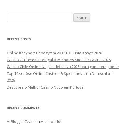
Search
for:
RECENT POSTS
Online Kasyna z Depozytem 20 zł TOP Lista Kasyn 2026
Casino Online em Portugal ᐉ Melhores Sites de Casino 2026
Casino Chile Online: la guía definitiva 2025 para ganar en grande
Top 10 seriöse Online Casinos & Spielotheken in Deutschland
2026
Descubra o Melhor Casino Novo em Portugal
RECENT COMMENTS
HrBlogger Team
on
Hello world!