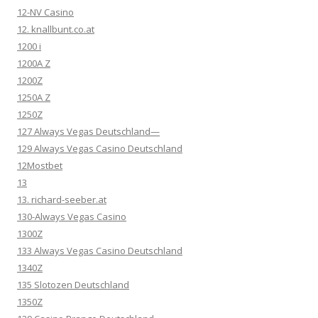
12-NV Casino
12. knallbunt.co.at
1200 i
1200A Z
1200Z
1250A Z
1250Z
127 Always Vegas Deutschland—
129 Always Vegas Casino Deutschland
12Mostbet
13
13. richard-seeber.at
130-Always Vegas Casino
1300Z
133 Always Vegas Casino Deutschland
1340Z
135 Slotozen Deutschland
1350Z