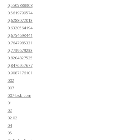
0,5505888308
0,5619799574
0,6288072013
0,6320564194
0,6754693441
0,7647985331
0,7739679233
0,8204827525
0,8476957677
0,9087176101
002
007
007-bsb.com
01
02
02.02
04
05