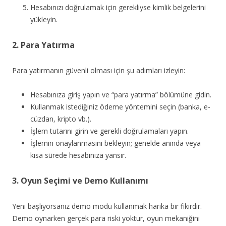
Hesabınızı doğrulamak için gerekliyse kimlik belgelerini
yükleyin.
2. Para Yatırma
Para yatırmanın güvenli olması için şu adımları izleyin:
Hesabınıza giriş yapın ve “para yatırma” bölümüne gidin.
Kullanmak istediğiniz ödeme yöntemini seçin (banka, e-
cüzdan, kripto vb.).
İşlem tutarını girin ve gerekli doğrulamaları yapın.
İşlemin onaylanmasını bekleyin; genelde anında veya
kısa sürede hesabınıza yansır.
3. Oyun Seçimi ve Demo Kullanımı
Yeni başlıyorsanız demo modu kullanmak harika bir fikirdir.
Demo oynarken gerçek para riski yoktur, oyun mekaniğini