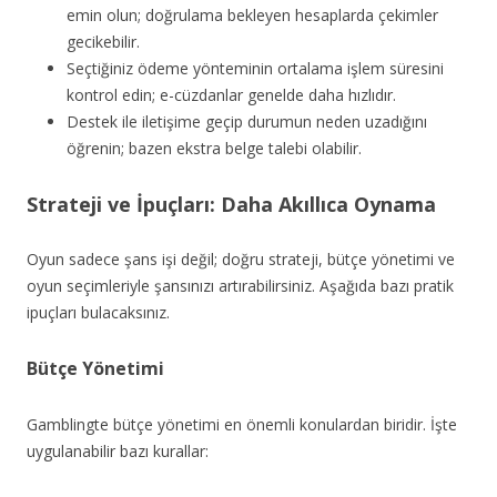
emin olun; doğrulama bekleyen hesaplarda çekimler
gecikebilir.
Seçtiğiniz ödeme yönteminin ortalama işlem süresini
kontrol edin; e-cüzdanlar genelde daha hızlıdır.
Destek ile iletişime geçip durumun neden uzadığını
öğrenin; bazen ekstra belge talebi olabilir.
Strateji ve İpuçları: Daha Akıllıca Oynama
Oyun sadece şans işi değil; doğru strateji, bütçe yönetimi ve
oyun seçimleriyle şansınızı artırabilirsiniz. Aşağıda bazı pratik
ipuçları bulacaksınız.
Bütçe Yönetimi
Gamblingte bütçe yönetimi en önemli konulardan biridir. İşte
uygulanabilir bazı kurallar: