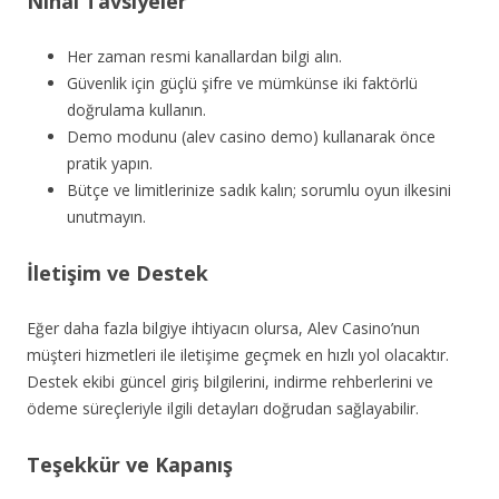
Nihai Tavsiyeler
Her zaman resmi kanallardan bilgi alın.
Güvenlik için güçlü şifre ve mümkünse iki faktörlü
doğrulama kullanın.
Demo modunu (alev casino demo) kullanarak önce
pratik yapın.
Bütçe ve limitlerinize sadık kalın; sorumlu oyun ilkesini
unutmayın.
İletişim ve Destek
Eğer daha fazla bilgiye ihtiyacın olursa, Alev Casino’nun
müşteri hizmetleri ile iletişime geçmek en hızlı yol olacaktır.
Destek ekibi güncel giriş bilgilerini, indirme rehberlerini ve
ödeme süreçleriyle ilgili detayları doğrudan sağlayabilir.
Teşekkür ve Kapanış