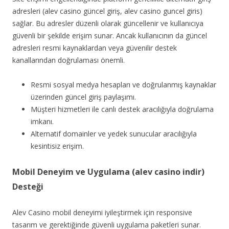
adresleri (alev casino güncel giriş, alev casino guncel giris)
sağlar. Bu adresler düzenli olarak güncellenir ve kullanıcıya
güvenli bir şekilde erişim sunar. Ancak kullanıcının da güncel
adresleri resmi kaynaklardan veya güvenilir destek
kanallarından doğrulaması önemli.
Resmi sosyal medya hesapları ve doğrulanmış kaynaklar
üzerinden güncel giriş paylaşımı.
Müşteri hizmetleri ile canlı destek aracılığıyla doğrulama
imkanı.
Alternatif domainler ve yedek sunucular aracılığıyla
kesintisiz erişim.
Mobil Deneyim ve Uygulama (alev casino indir)
Desteği
Alev Casino mobil deneyimi iyileştirmek için responsive
tasarım ve gerektiğinde güvenli uygulama paketleri sunar.