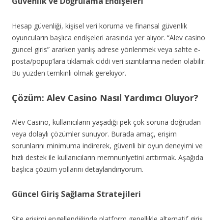
Güvenlik ve Doğrulama Endişeleri
Hesap güvenliği, kişisel veri koruma ve finansal güvenlik
oyuncuların başlıca endişeleri arasında yer alıyor. “Alev casino
guncel giris” ararken yanlış adrese yönlenmek veya sahte e-
posta/popup’lara tıklamak ciddi veri sızıntılarına neden olabilir.
Bu yüzden temkinli olmak gerekiyor.
Çözüm: Alev Casino Nasıl Yardımcı Oluyor?
Alev Casino, kullanıcıların yaşadığı pek çok soruna doğrudan
veya dolaylı çözümler sunuyor. Burada amaç, erişim
sorunlarını minimuma indirerek, güvenli bir oyun deneyimi ve
hızlı destek ile kullanıcıların memnuniyetini arttırmak. Aşağıda
başlıca çözüm yollarını detaylandırıyorum.
Güncel Giriş Sağlama Stratejileri
Site erişimi engellendiğinde platform genellikle alternatif giriş