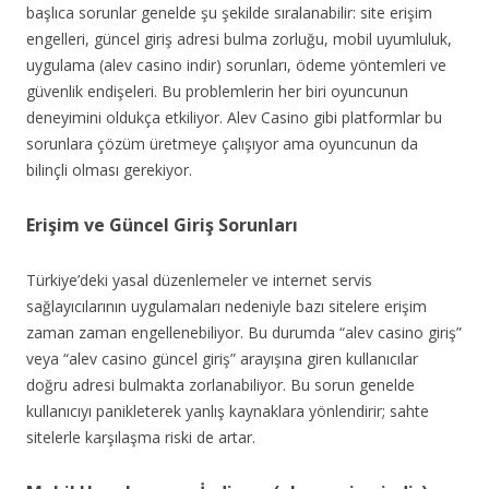
başlıca sorunlar genelde şu şekilde sıralanabilir: site erişim
engelleri, güncel giriş adresi bulma zorluğu, mobil uyumluluk,
uygulama (alev casino indir) sorunları, ödeme yöntemleri ve
güvenlik endişeleri. Bu problemlerin her biri oyuncunun
deneyimini oldukça etkiliyor. Alev Casino gibi platformlar bu
sorunlara çözüm üretmeye çalışıyor ama oyuncunun da
bilinçli olması gerekiyor.
Erişim ve Güncel Giriş Sorunları
Türkiye’deki yasal düzenlemeler ve internet servis
sağlayıcılarının uygulamaları nedeniyle bazı sitelere erişim
zaman zaman engellenebiliyor. Bu durumda “alev casino giriş”
veya “alev casino güncel giriş” arayışına giren kullanıcılar
doğru adresi bulmakta zorlanabiliyor. Bu sorun genelde
kullanıcıyı panikleterek yanlış kaynaklara yönlendirir; sahte
sitelerle karşılaşma riski de artar.