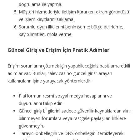
doğrulama ile yapma.
Müşteri hizmetleriyle iletişim kurarken ekran görüntüsü
ve işlem kayıtlarını saklama.
Sorumlu oyun ilkelerini benimseme: bütçe belirleme,
kayıp limitleri, mola verme.
Güncel Giriş ve Erişim İçin Pratik Adımlar
Erişim sorunlarını çözmek için yapabileceğiniz basit ama etkili
adımlar var. Bunlar, “alev casino guncel giris” arayan
kullanıcıların işine yarayacak yöntemlerdir:
Platformun resmi sosyal medya hesaplarını ve
duyurularını takip edin.
Güncel giriş bilgilerini sadece güvenilir kaynaklardan alın;
bilinmeyen forumlara veya rastgele paylaşılan linklere
güvenmeyin.
Tarayıcı önbelleğini ve DNS önbelleğini temizleyerek