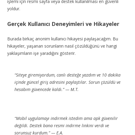
işlemi için resmi sayfa veya destek kullanılması en güvenli
yoldur.
Gerçek Kullanıcı Deneyimleri ve Hikayeler
Burada birkaç anonim kullanıcı hikayesi paylaşacağım. Bu
hikayeler, yaşanan sorunların nasıl çözüldüğünü ve hangi
yaklaşımların işe yaradığını gösterir.
“Siteye giremiyordum, canlı desteğe yazdım ve 10 dakika
içinde güncel giriş adresini paylaştılar. Sorun çözüldü ve
hesabım güvencede kaldı.” — M.T.
“Mobil uygulamayı indirmek istedim ama apk güvenilir
değildi. Destek bana resmi indirme linkini verdi ve
sorunsuz kurdum.” — E.A.