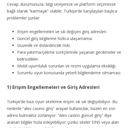
Cevap; durumunuza, bilgi seviyenize ve platform seçiminize
bağlı olarak “karmaşık” olabilir. Türkiye’de karşılaşılan başlıca
problemler şunlar:
Erişim engellemeleri ve sık değişen giriş adresleri.
Güncel giriş bilgilerine hızlıca ulaşamama.
Güvenlik ve dolandırıcılık riski.
Para yatırma/çekme süreçlerinde yaşanan gecikmeler ve
belirsizlikler.
Mobil uyumluluk sorunları ve resmi uygulama eksikliği.
Sorumlu oyun konusunda yeterli bilgilendirme olmaması.
1) Erişim Engellemeleri ve Giriş Adresleri
Türkiye’de bazı oyun sitelerine erişim sık sık değişebiliyor. Bu
nedenle “alev casino giriş” arayan kullanıcılar, bazen en son
adresi bulmakta zorlanıyor. “Alev casino güncel giriş” diye
aranan bilgiler hızla eskiyebiliyor; çünkü siteler DNS veya alan