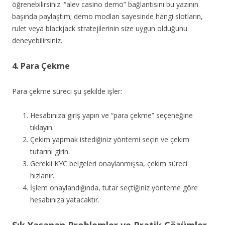
öğrenebilirsiniz. “alev casino demo” bağlantısını bu yazının
başında paylaştım; demo modları sayesinde hangi slotların,
rulet veya blackjack stratejilerinin size uygun olduğunu
deneyebilirsiniz.
4. Para Çekme
Para çekme süreci şu şekilde işler:
Hesabınıza giriş yapın ve “para çekme” seçeneğine
tıklayın.
Çekim yapmak istediğiniz yöntemi seçin ve çekim
tutarını girin.
Gerekli KYC belgeleri onaylanmışsa, çekim süreci
hızlanır.
İşlem onaylandığında, tutar seçtiğiniz yönteme göre
hesabınıza yatacaktır.