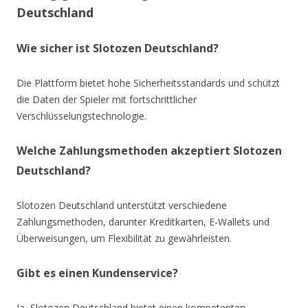
Deutschland
Wie sicher ist Slotozen Deutschland?
Die Plattform bietet hohe Sicherheitsstandards und schützt
die Daten der Spieler mit fortschrittlicher
Verschlüsselungstechnologie.
Welche Zahlungsmethoden akzeptiert Slotozen
Deutschland?
Slotozen Deutschland unterstützt verschiedene
Zahlungsmethoden, darunter Kreditkarten, E-Wallets und
Überweisungen, um Flexibilität zu gewährleisten.
Gibt es einen Kundenservice?
Ja, Slotozen Deutschland bietet einen kompetenten