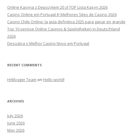
Online Kasyna z Depozytem 20 zł TOP Lista Kasyn 2026
Casino Online em Portugal ᐉ Melhores Sites de Casino 2026
Casino Chile Online: la guía definitiva 2025 para ganar en grande
Top 10 seriöse Online Casinos & Spielotheken in Deutschland
2026
Descubra o Melhor Casino Novo em Portugal
RECENT COMMENTS
HrBlogger Team
on
Hello world!
ARCHIVES
July 2026
June 2026
May 2026