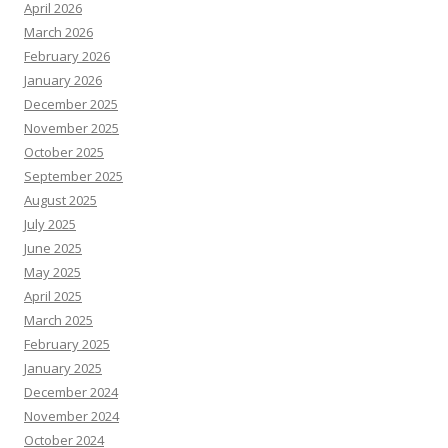
April 2026
March 2026
February 2026
January 2026
December 2025
November 2025
October 2025
September 2025
August 2025
July 2025
June 2025
May 2025
April 2025
March 2025
February 2025
January 2025
December 2024
November 2024
October 2024