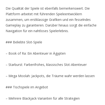
Die Qualität der Spiele ist ebenfalls bemerkenswert. Die
Plattform arbeitet mit führenden Spieleentwicklern
zusammen, um erstklassige Grafiken und ein fesselndes
Gameplay zu garantieren. Darüber hinaus sorgt die einfache
Navigation für ein nahtloses Spielerlebnis.
### Beliebte Slot-Spiele
– Book of Ra: Ein Abenteuer in Ägypten
– Starburst: Farbenfrohes, klassisches Slot-Abenteuer
– Mega Moolah: Jackpots, die Träume wahr werden lassen
### Tischspiele im Angebot
– Mehrere Blackjack-Varianten für alle Strategien