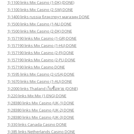
1) 1100 links Mix Casino (1-DK) (DONE)
1) 1100 links Mix Casino (2-SW) DONE
1) 1400 links russia блэкспрут магазин DONE
1) 1500 links Mix Casino (1-NL) DONE
1) 1500 links Mix Casino (2-DK) DONE
1) 157190 links Mix Casino (1-GR) DONE
1) 157190 links Mix Casino (1-HU) DONE
1) 157190 links Mix Casino (2-FI) DONE
1) 157190 links Mix Casino (2-PL) DONE
1) 157190 links Mix Casino DONE
1) 1595 links Mix Casino (2-USA) DONE
1) 1670 links Mix Casino (1-AU) DONE
1) 2000 links Thailand เว็บซื้อหวย (DONE)
1) 220 links Mix Mix (1-ENG) DONE
1) 28380 links Mix Casino (UK-1) DONE
1) 28380 links Mix Casino (UK-2) DONE
1) 28380 links Mix Casino (UK-3) DONE
1) 330 links Canada Casino DONE
1) 385 links Netherlands Casino DONE