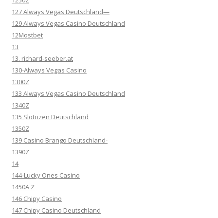
1250Z
127 Always Vegas Deutschland—
129 Always Vegas Casino Deutschland
12Mostbet
13
13. richard-seeber.at
130-Always Vegas Casino
1300Z
133 Always Vegas Casino Deutschland
1340Z
135 Slotozen Deutschland
1350Z
139 Casino Brango Deutschland-
1390Z
14
144-Lucky Ones Casino
1450A Z
146 Chipy Casino
147 Chipy Casino Deutschland