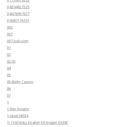
0,7739679233
0,8204827525
0,8476957677
0,9087176101
002
007
007-bsb.com
01
02
02.02
04
05
05-Betty Casino
06
07
1
1 Win Aviator
1-xbeti18034
1) 1100 links English Frt trigger DONE