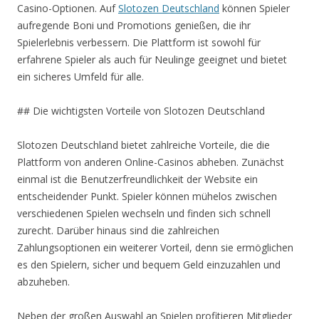
Casino-Optionen. Auf
Slotozen Deutschland
können Spieler
aufregende Boni und Promotions genießen, die ihr
Spielerlebnis verbessern. Die Plattform ist sowohl für
erfahrene Spieler als auch für Neulinge geeignet und bietet
ein sicheres Umfeld für alle.
## Die wichtigsten Vorteile von Slotozen Deutschland
Slotozen Deutschland bietet zahlreiche Vorteile, die die
Plattform von anderen Online-Casinos abheben. Zunächst
einmal ist die Benutzerfreundlichkeit der Website ein
entscheidender Punkt. Spieler können mühelos zwischen
verschiedenen Spielen wechseln und finden sich schnell
zurecht. Darüber hinaus sind die zahlreichen
Zahlungsoptionen ein weiterer Vorteil, denn sie ermöglichen
es den Spielern, sicher und bequem Geld einzuzahlen und
abzuheben.
Neben der großen Auswahl an Spielen profitieren Mitglieder