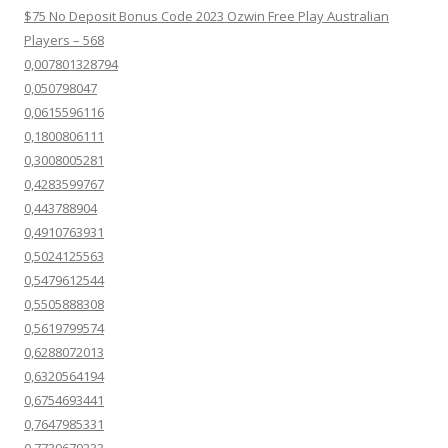
$75 No Deposit Bonus Code 2023 Ozwin Free Play Australian
Players – 568
0,007801328794
0,050798047
0,0615596116
0,1800806111
0,3008005281
0,4283599767
0,443788904
0,4910763931
0,5024125563
0,5479612544
0,5505888308
0,5619799574
0,6288072013
0,6320564194
0,6754693441
0,7647985331