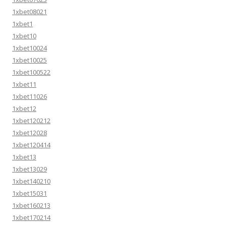
1xbet08021
1xbet1
1xbet10
1xbet10024
1xbet10025
1xbet100522
1xbet11
1xbet11026
1xbet12
1xbet120212
1xbet12028
1xbet120414
1xbet13
1xbet13029
1xbet140210
1xbet15031
1xbet160213
1xbet170214