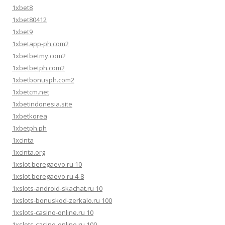
1xbet8
1xbet80412
1xbet9
1xbetapp-ph.com2
1xbetbetmy.com2
1xbetbetph.com2
1xbetbonusph.com2
1xbetcm.net
1xbetindonesia.site
1xbetkorea
1xbetph.ph
1xcinta
1xcinta.org
1xslot.beregaevo.ru 10
1xslot.beregaevo.ru 4-8
1xslots-android-skachat.ru 10
1xslots-bonuskod-zerkalo.ru 100
1xslots-casino-online.ru 10
1xslots-casino-online.ru 100