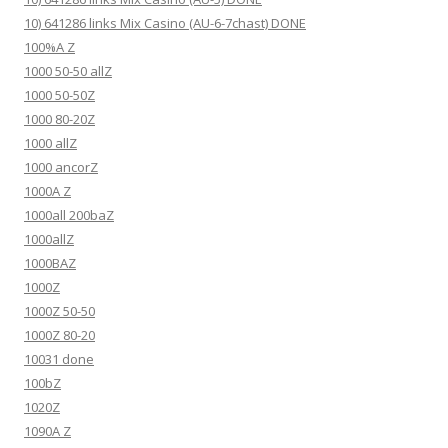
10) 641286 links Mix Casino (AU-6-7chast) DONE
100%A Z
1000 50-50 allZ
1000 50-50Z
1000 80-20Z
1000 allZ
1000 ancorZ
1000A Z
1000all 200baZ
1000allZ
1000BAZ
1000Z
1000Z 50-50
1000Z 80-20
10031 done
100bZ
1020Z
1090A Z