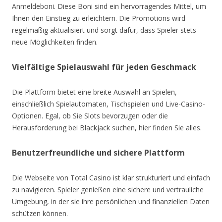
Anmeldeboni. Diese Boni sind ein hervorragendes Mittel, um
Ihnen den Einstieg zu erleichtern. Die Promotions wird
regelmäßig aktualisiert und sorgt dafür, dass Spieler stets
neue Möglichkeiten finden.
Vielfältige Spielauswahl für jeden Geschmack
Die Plattform bietet eine breite Auswahl an Spielen,
einschließlich Spielautomaten, Tischspielen und Live-Casino-
Optionen. Egal, ob Sie Slots bevorzugen oder die
Herausforderung bei Blackjack suchen, hier finden Sie alles.
Benutzerfreundliche und sichere Plattform
Die Webseite von Total Casino ist klar strukturiert und einfach
zu navigieren. Spieler genießen eine sichere und vertrauliche
Umgebung, in der sie ihre persönlichen und finanziellen Daten
schützen können.