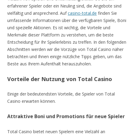
erfahrener Spieler oder ein Neuling sind, die Angebote sind
vielfältig und ansprechend. Auf
casino-total.de
finden Sie
umfassende Informationen über die verfügbaren Spiele, Boni
und spezielle Aktionen. Es ist wichtig, die Vorteile und
Merkmale dieser Plattform zu verstehen, um die beste
Entscheidung für Ihr Spielerlebnis zu treffen. In den folgenden
Abschnitten werden wir die Vorzüge von Total Casino näher
betrachten und Ihnen einige nützliche Tipps geben, um das
Beste aus Ihrem Aufenthalt herauszuholen.
Vorteile der Nutzung von Total Casino
Einige der bedeutendsten Vorteile, die Spieler von Total
Casino erwarten können.
Attraktive Boni und Promotions für neue Spieler
Total Casino bietet neuen Spielern eine Vielzahl an