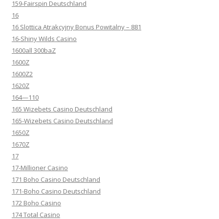
159-Fairspin Deutschland
16
16 Slottica Atrakcyjny Bonus Powitalny – 881
16-Shiny Wilds Casino
1600all 300baZ
1600Z
1600Z2
1620Z
164—110
165 Wizebets Casino Deutschland
165-Wizebets Casino Deutschland
1650Z
1670Z
17
17-Millioner Casino
171 Boho Casino Deutschland
171-Boho Casino Deutschland
172 Boho Casino
174 Total Casino