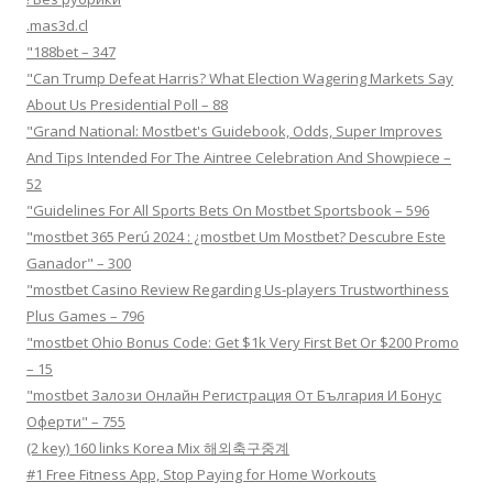
.mas3d.cl
"188bet – 347
"Can Trump Defeat Harris? What Election Wagering Markets Say
About Us Presidential Poll – 88
"Grand National: Mostbet's Guidebook, Odds, Super Improves
And Tips Intended For The Aintree Celebration And Showpiece –
52
"Guidelines For All Sports Bets On Mostbet Sportsbook – 596
"mostbet 365 Perú 2024 ️: ¿mostbet Um Mostbet? Descubre Este
Ganador" – 300
"mostbet Casino Review Regarding Us-players Trustworthiness
Plus Games – 796
"mostbet Ohio Bonus Code: Get $1k Very First Bet Or $200 Promo
– 15
"mostbet Залози Онлайн Регистрация От България И Бонус
Оферти" – 755
(2 key) 160 links Korea Mix 해외축구중계
#1 Free Fitness App, Stop Paying for Home Workouts