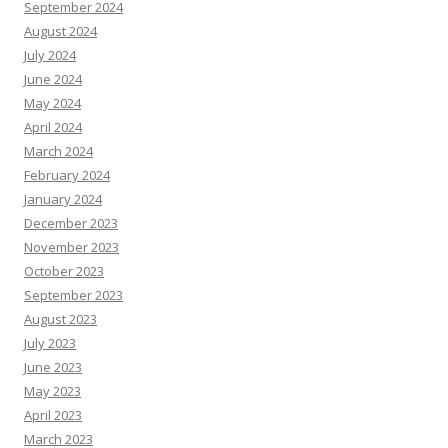
September 2024
August 2024
July 2024
June 2024
May 2024
April 2024
March 2024
February 2024
January 2024
December 2023
November 2023
October 2023
September 2023
August 2023
July 2023
June 2023
May 2023
April 2023
March 2023