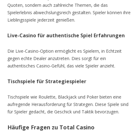
Quoten, sondern auch zahlreiche Themen, die das
Spielerlebnis abwechslungsreich gestalten. Spieler können ihre
Lieblingsspiele jederzeit genießen.
Live-Casino für authentische Spiel Erfahrungen
Die Live-Casino-Option ermöglicht es Spielern, in Echtzeit
gegen echte Dealer anzutreten. Dies sorgt für ein
authentisches Casino-Gefühl, das viele Spieler anzieht.
Tischspiele für Strategiespieler
Tischspiele wie Roulette, Blackjack und Poker bieten eine
aufregende Herausforderung für Strategen. Diese Spiele sind
für Spieler gedacht, die Geschick und Taktik bevorzugen.
Häufige Fragen zu Total Casino