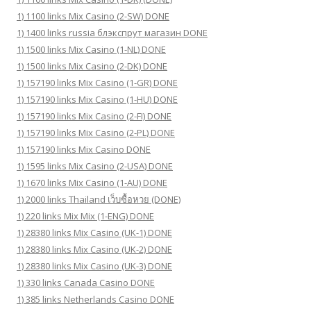
1) 1100 links Mix Casino (2-SW) DONE
1) 1400 links russia блэкспрут магазин DONE
1) 1500 links Mix Casino (1-NL) DONE
1) 1500 links Mix Casino (2-DK) DONE
1) 157190 links Mix Casino (1-GR) DONE
1) 157190 links Mix Casino (1-HU) DONE
1) 157190 links Mix Casino (2-FI) DONE
1) 157190 links Mix Casino (2-PL) DONE
1) 157190 links Mix Casino DONE
1) 1595 links Mix Casino (2-USA) DONE
1) 1670 links Mix Casino (1-AU) DONE
1) 2000 links Thailand เว็บซื้อหวย (DONE)
1) 220 links Mix Mix (1-ENG) DONE
1) 28380 links Mix Casino (UK-1) DONE
1) 28380 links Mix Casino (UK-2) DONE
1) 28380 links Mix Casino (UK-3) DONE
1) 330 links Canada Casino DONE
1) 385 links Netherlands Casino DONE