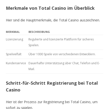
Merkmale von Total Casino im Überblick
Hier sind die Hauptmerkmale, die Total Casino auszeichnen.
MERKMAL
BESCHREIBUNG
Lizenzierung
Regulierte und lizenzierte Plattform für sicheres
Spielen.
Spielvielfalt
Über 1000 Spiele von verschiedenen Entwicklern.
Kundenservice
Dauerhafte Unterstützung über Chat, Telefon und E-
Mail.
Schritt-für-Schritt Registrierung bei Total
Casino
Hier ist der Prozess zur Registrierung bei Total Casino, um
sofort zu spielen.