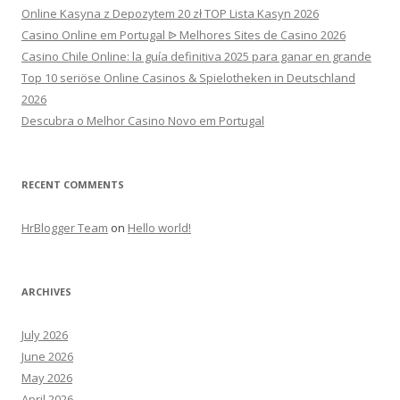
Online Kasyna z Depozytem 20 zł TOP Lista Kasyn 2026
Casino Online em Portugal ᐉ Melhores Sites de Casino 2026
Casino Chile Online: la guía definitiva 2025 para ganar en grande
Top 10 seriöse Online Casinos & Spielotheken in Deutschland
2026
Descubra o Melhor Casino Novo em Portugal
RECENT COMMENTS
HrBlogger Team
on
Hello world!
ARCHIVES
July 2026
June 2026
May 2026
April 2026