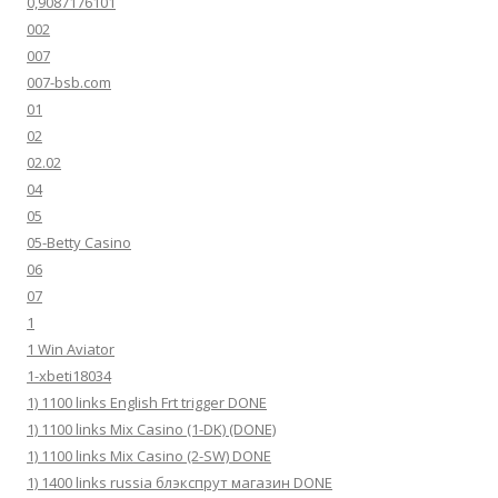
0,9087176101
002
007
007-bsb.com
01
02
02.02
04
05
05-Betty Casino
06
07
1
1 Win Aviator
1-xbeti18034
1) 1100 links English Frt trigger DONE
1) 1100 links Mix Casino (1-DK) (DONE)
1) 1100 links Mix Casino (2-SW) DONE
1) 1400 links russia блэкспрут магазин DONE