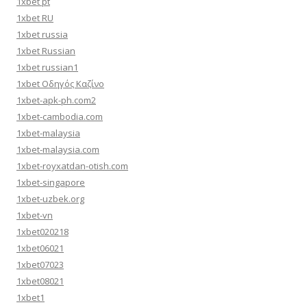
1xbet pt
1xbet RU
1xbet russia
1xbet Russian
1xbet russian1
1xbet Οδηγός Καζίνο
1xbet-apk-ph.com2
1xbet-cambodia.com
1xbet-malaysia
1xbet-malaysia.com
1xbet-royxatdan-otish.com
1xbet-singapore
1xbet-uzbek.org
1xbet-vn
1xbet020218
1xbet06021
1xbet07023
1xbet08021
1xbet1