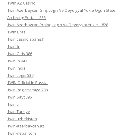
1Win AZ Casino
1win Azerbaycan Giriş Login Və Qeydiyyat Yukle Ogun State
Archiving Portal – 535
1win Azerbaycan Proloq Login Və Qeydiyyat Yukle – 828
1Win Brasil
1win casino spanish
1win fr
1win Giris 386
1win In 947
1win India
1win Login 539
1WIN Official In Russia
1win Registratsiya 708
1win Sayt 395
1win tr
1win Turkiye
1win uzbekistan
1win-azerbaycan.az
1win-nepal.com