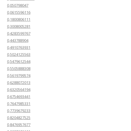
0,050798047
0,0615596116
0,1800806111
0,3008005281
0,4283599767
0,443788904
0,4910763931
0,5024125563
0,5479612544
0,5505888308
0,5619799574
0,6288072013
0,6320564194
0,6754693441
0,7647985331
0,7739679233
0,8204827525
0,8476957677