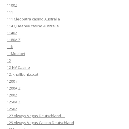
1100Z
111
111 Cleopatra casino Australia
114 Queen88 casino Australia
1140Z
1180A Z
11k
11Mostbet
12
12-NV Casino
12. knallbunt.co.at
1200 i
1200A Z
1200Z
1250A Z
1250Z
127 Always Vegas Deutschland—
129 Always Vegas Casino Deutschland