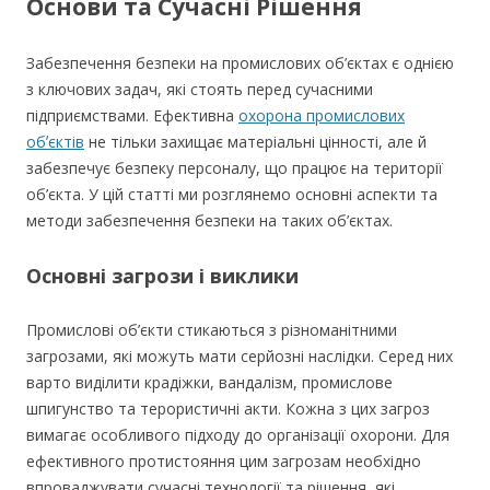
Основи та Сучасні Рішення
Забезпечення безпеки на промислових об’єктах є однією
з ключових задач, які стоять перед сучасними
підприємствами. Ефективна
охорона промислових
обʼєктів
не тільки захищає матеріальні цінності, але й
забезпечує безпеку персоналу, що працює на території
об’єкта. У цій статті ми розглянемо основні аспекти та
методи забезпечення безпеки на таких об’єктах.
Основні загрози і виклики
Промислові об’єкти стикаються з різноманітними
загрозами, які можуть мати серйозні наслідки. Серед них
варто виділити крадіжки, вандалізм, промислове
шпигунство та терористичні акти. Кожна з цих загроз
вимагає особливого підходу до організації охорони. Для
ефективного протистояння цим загрозам необхідно
впроваджувати сучасні технології та рішення, які