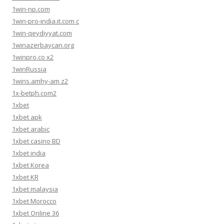
1win-np.com
1win-pro-india.it.com c
1win-qeydiyyat.com
1winazerbaycan.org
1winpro.co x2
1winRussia
1wins.amhy-am z2
1x-betph.com2
1xbet
1xbet apk
1xbet arabic
1xbet casino BD
1xbet india
1xbet Korea
1xbet KR
1xbet malaysia
1xbet Morocco
1xbet Online 36