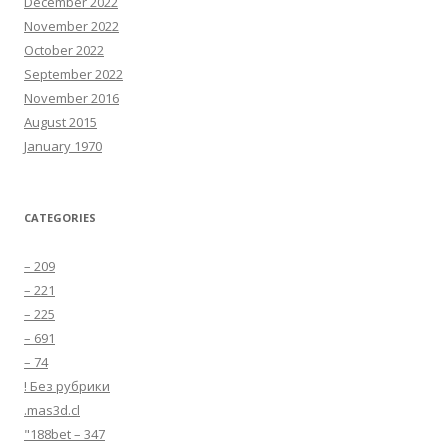
December 2022
November 2022
October 2022
September 2022
November 2016
August 2015
January 1970
CATEGORIES
– 209
– 221
– 225
– 691
– 74
! Без рубрики
.mas3d.cl
"188bet – 347