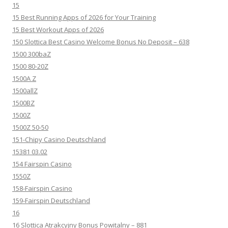
15
15 Best Running Apps of 2026 for Your Training
15 Best Workout Apps of 2026
150 Slottica Best Casino Welcome Bonus No Deposit – 638
1500 300baZ
1500 80-20Z
1500A Z
1500allZ
1500BZ
1500Z
1500Z 50-50
151-Chipy Casino Deutschland
15381 03.02
154 Fairspin Casino
1550Z
158-Fairspin Casino
159-Fairspin Deutschland
16
16 Slottica Atrakcyjny Bonus Powitalny – 881