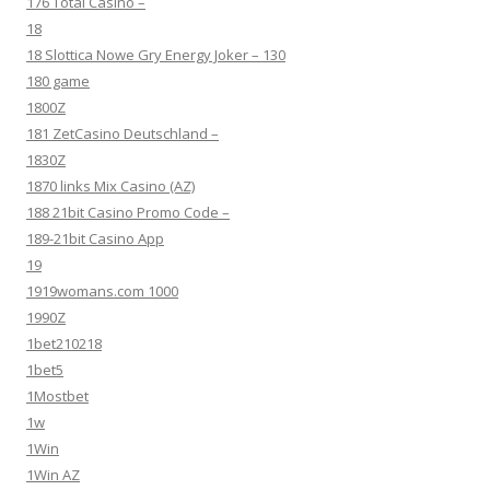
176 Total Casino –
18
18 Slottica Nowe Gry Energy Joker – 130
180 game
1800Z
181 ZetCasino Deutschland –
1830Z
1870 links Mix Casino (AZ)
188 21bit Casino Promo Code –
189-21bit Casino App
19
1919womans.com 1000
1990Z
1bet210218
1bet5
1Mostbet
1w
1Win
1Win AZ