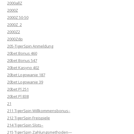
2000allZ
2000Z
2000Z 50-50
2000Z_2
2000Z2
2000Zdp
205-TigerSpin Anmeldung
20bet Bonus 460
20bet Bonus 547
20bet Kasyno 402
20bet Logowanie 187
20bet Logowanie 39
20bet Pl 251
20bet Pl 838
21
211 TigerSpin Willkommensbonus–
212 TigerSpin Freispiele
214 TigerSpin Slots–
215 TigerSpin Zahlungsmethoden—