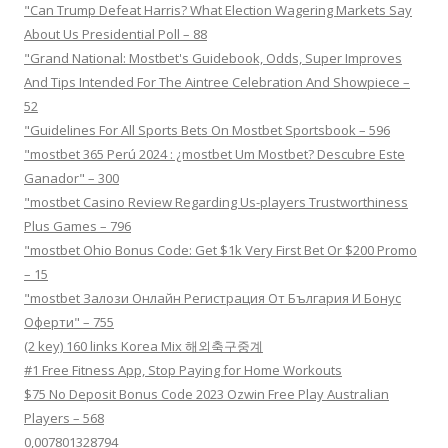
"Can Trump Defeat Harris? What Election Wagering Markets Say
About Us Presidential Poll – 88
"Grand National: Mostbet's Guidebook, Odds, Super Improves
And Tips Intended For The Aintree Celebration And Showpiece –
52
"Guidelines For All Sports Bets On Mostbet Sportsbook – 596
"mostbet 365 Perú 2024 ️: ¿mostbet Um Mostbet? Descubre Este
Ganador" – 300
"mostbet Casino Review Regarding Us-players Trustworthiness
Plus Games – 796
"mostbet Ohio Bonus Code: Get $1k Very First Bet Or $200 Promo
– 15
"mostbet Залози Онлайн Регистрация От България И Бонус
Оферти" – 755
(2 key) 160 links Korea Mix 해외축구중계
#1 Free Fitness App, Stop Paying for Home Workouts
$75 No Deposit Bonus Code 2023 Ozwin Free Play Australian
Players – 568
0,007801328794