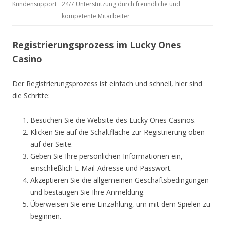
Kundensupport
24/7 Unterstützung durch freundliche und
kompetente Mitarbeiter
Registrierungsprozess im Lucky Ones
Casino
Der Registrierungsprozess ist einfach und schnell, hier sind
die Schritte:
Besuchen Sie die Website des Lucky Ones Casinos.
Klicken Sie auf die Schaltfläche zur Registrierung oben
auf der Seite.
Geben Sie Ihre persönlichen Informationen ein,
einschließlich E-Mail-Adresse und Passwort.
Akzeptieren Sie die allgemeinen Geschäftsbedingungen
und bestätigen Sie Ihre Anmeldung.
Überweisen Sie eine Einzahlung, um mit dem Spielen zu
beginnen.