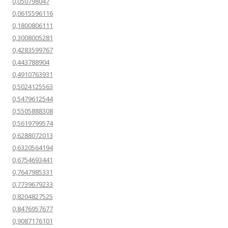
0,050798047
0,0615596116
0,1800806111
0,3008005281
0,4283599767
0,443788904
0,4910763931
0,5024125563
0,5479612544
0,5505888308
0,5619799574
0,6288072013
0,6320564194
0,6754693441
0,7647985331
0,7739679233
0,8204827525
0,8476957677
0,9087176101