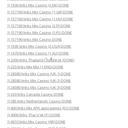
1) 1500 links Mix Casino (2-DK) DONE
1) 157190 links Mix Casino (1-GR) DONE
1) 157190 links Mix Casino (1-HU) DONE
1) 157190 links Mix Casino (2-FI) DONE
1) 157190 links Mix Casino (2-PL) DONE
1) 157190 links Mix Casino DONE
1) 1595 links Mix Casino (2-USA) DONE
1) 1670 links Mix Casino (1-AU) DONE
1) 2000 links Thailand เว็บซื้อหวย (DONE)
1) 220 links Mix Mix (1-ENG) DONE
1) 28380 links Mix Casino (UK-1) DONE
1) 28380 links Mix Casino (UK-2) DONE
1) 28380 links Mix Casino (UK-3) DONE
1) 330 links Canada Casino DONE
1) 385 links Netherlands Casino DONE
1) 400 links Mix APK appsgames (ES) DONE
1) 4000 links Thai บาคาร่า DONE
1) 4010 links Mix Casino (AR) DONE