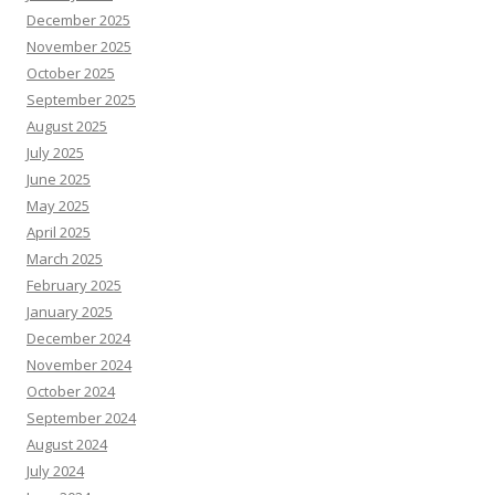
December 2025
November 2025
October 2025
September 2025
August 2025
July 2025
June 2025
May 2025
April 2025
March 2025
February 2025
January 2025
December 2024
November 2024
October 2024
September 2024
August 2024
July 2024