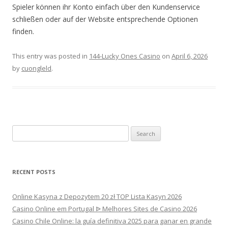
Spieler können ihr Konto einfach über den Kundenservice
schließen oder auf der Website entsprechende Optionen
finden.
This entry was posted in
144-Lucky Ones Casino
on
April 6, 2026
by
cuongleld
.
Search
for:
RECENT POSTS
Online Kasyna z Depozytem 20 zł TOP Lista Kasyn 2026
Casino Online em Portugal ᐉ Melhores Sites de Casino 2026
Casino Chile Online: la guía definitiva 2025 para ganar en grande