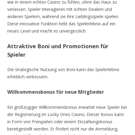
wie in einem echten Casino zu fühlen, ohne das Haus zu
verlassen. Spieler interagieren mit echten Dealern und
anderen Spielern, während sie ihre Lieblingsspiele spielen.
Diese innovative Funktion hebt das Spielerlebnis auf ein
neues Level und macht es unvergesslich.
Attraktive Boni und Promotionen für
Spieler
Die strategische Nutzung von Boni kann das Spielerlebnis
erheblich verbessern.
Willkommensbonus für neue Mitglieder
Ein großzügiger Willkommensbonus erwartet neue Spieler bei
der Registrierung im Lucky Ones Casino. Dieser Bonus kann
in Form von Freispielen oder einem Einzahlungsbonus
bereitgestellt werden. Er fördert nicht nur die Anmeldung,