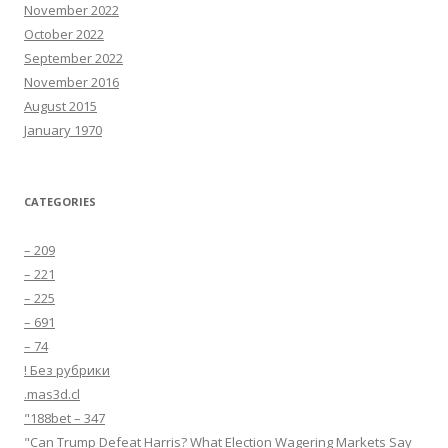
November 2022
October 2022
September 2022
November 2016
August 2015
January 1970
CATEGORIES
– 209
– 221
– 225
– 691
– 74
! Без рубрики
.mas3d.cl
"188bet – 347
"Can Trump Defeat Harris? What Election Wagering Markets Say