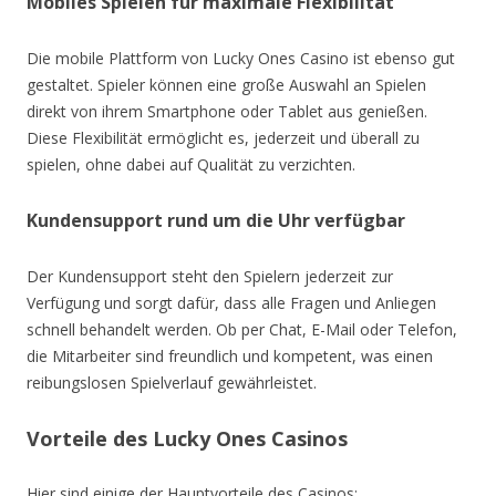
Mobiles Spielen für maximale Flexibilität
Die mobile Plattform von Lucky Ones Casino ist ebenso gut
gestaltet. Spieler können eine große Auswahl an Spielen
direkt von ihrem Smartphone oder Tablet aus genießen.
Diese Flexibilität ermöglicht es, jederzeit und überall zu
spielen, ohne dabei auf Qualität zu verzichten.
Kundensupport rund um die Uhr verfügbar
Der Kundensupport steht den Spielern jederzeit zur
Verfügung und sorgt dafür, dass alle Fragen und Anliegen
schnell behandelt werden. Ob per Chat, E-Mail oder Telefon,
die Mitarbeiter sind freundlich und kompetent, was einen
reibungslosen Spielverlauf gewährleistet.
Vorteile des Lucky Ones Casinos
Hier sind einige der Hauptvorteile des Casinos: