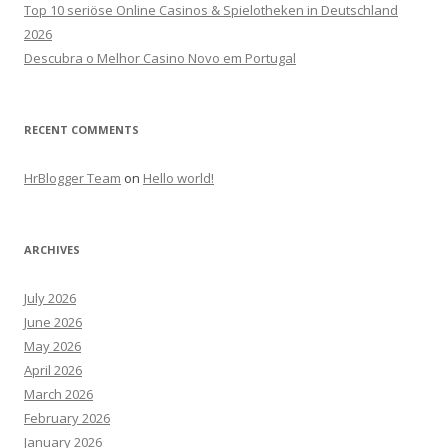
Top 10 seriöse Online Casinos & Spielotheken in Deutschland
2026
Descubra o Melhor Casino Novo em Portugal
RECENT COMMENTS
HrBlogger Team
on
Hello world!
ARCHIVES
July 2026
June 2026
May 2026
April 2026
March 2026
February 2026
January 2026