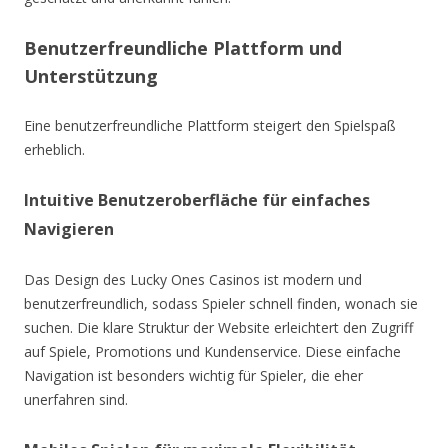
Benutzerfreundliche Plattform und
Unterstützung
Eine benutzerfreundliche Plattform steigert den Spielspaß
erheblich.
Intuitive Benutzeroberfläche für einfaches
Navigieren
Das Design des Lucky Ones Casinos ist modern und
benutzerfreundlich, sodass Spieler schnell finden, wonach sie
suchen. Die klare Struktur der Website erleichtert den Zugriff
auf Spiele, Promotions und Kundenservice. Diese einfache
Navigation ist besonders wichtig für Spieler, die eher
unerfahren sind.