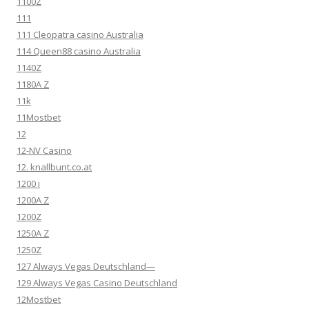
1100Z
111
111 Cleopatra casino Australia
114 Queen88 casino Australia
1140Z
1180A Z
11k
11Mostbet
12
12-NV Casino
12. knallbunt.co.at
1200 i
1200A Z
1200Z
1250A Z
1250Z
127 Always Vegas Deutschland—
129 Always Vegas Casino Deutschland
12Mostbet