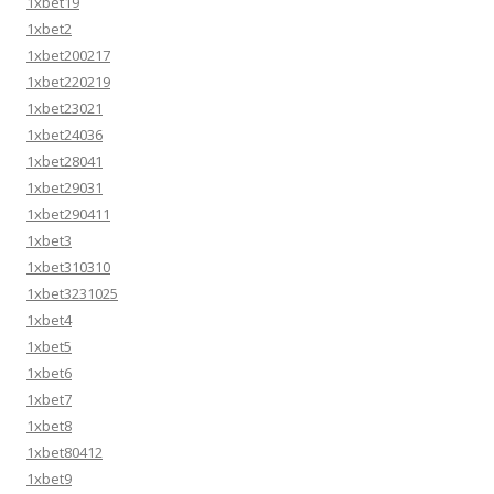
1xbet19
1xbet2
1xbet200217
1xbet220219
1xbet23021
1xbet24036
1xbet28041
1xbet29031
1xbet290411
1xbet3
1xbet310310
1xbet3231025
1xbet4
1xbet5
1xbet6
1xbet7
1xbet8
1xbet80412
1xbet9