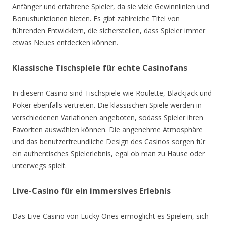
Anfänger und erfahrene Spieler, da sie viele Gewinnlinien und
Bonusfunktionen bieten. Es gibt zahlreiche Titel von
führenden Entwicklern, die sicherstellen, dass Spieler immer
etwas Neues entdecken können.
Klassische Tischspiele für echte Casinofans
In diesem Casino sind Tischspiele wie Roulette, Blackjack und
Poker ebenfalls vertreten. Die klassischen Spiele werden in
verschiedenen Variationen angeboten, sodass Spieler ihren
Favoriten auswählen können. Die angenehme Atmosphäre
und das benutzerfreundliche Design des Casinos sorgen für
ein authentisches Spielerlebnis, egal ob man zu Hause oder
unterwegs spielt.
Live-Casino für ein immersives Erlebnis
Das Live-Casino von Lucky Ones ermöglicht es Spielern, sich