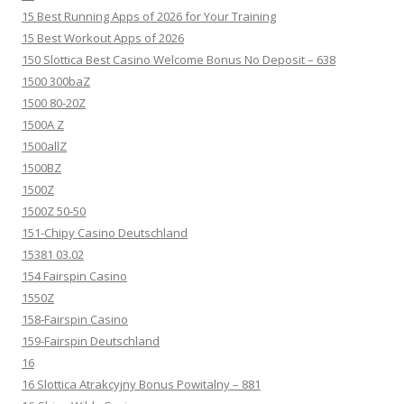
15 Best Running Apps of 2026 for Your Training
15 Best Workout Apps of 2026
150 Slottica Best Casino Welcome Bonus No Deposit – 638
1500 300baZ
1500 80-20Z
1500A Z
1500allZ
1500BZ
1500Z
1500Z 50-50
151-Chipy Casino Deutschland
15381 03.02
154 Fairspin Casino
1550Z
158-Fairspin Casino
159-Fairspin Deutschland
16
16 Slottica Atrakcyjny Bonus Powitalny – 881