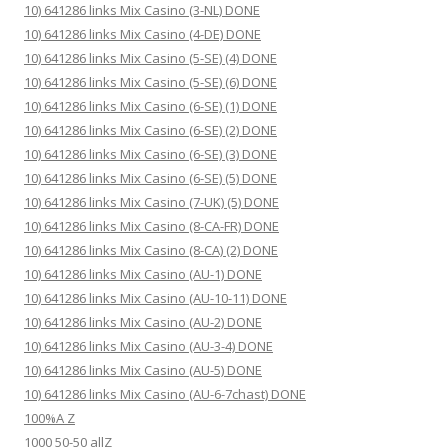
10) 641286 links Mix Casino (3-NL) DONE
10) 641286 links Mix Casino (4-DE) DONE
10) 641286 links Mix Casino (5-SE) (4) DONE
10) 641286 links Mix Casino (5-SE) (6) DONE
10) 641286 links Mix Casino (6-SE) (1) DONE
10) 641286 links Mix Casino (6-SE) (2) DONE
10) 641286 links Mix Casino (6-SE) (3) DONE
10) 641286 links Mix Casino (6-SE) (5) DONE
10) 641286 links Mix Casino (7-UK) (5) DONE
10) 641286 links Mix Casino (8-CA-FR) DONE
10) 641286 links Mix Casino (8-CA) (2) DONE
10) 641286 links Mix Casino (AU-1) DONE
10) 641286 links Mix Casino (AU-10-11) DONE
10) 641286 links Mix Casino (AU-2) DONE
10) 641286 links Mix Casino (AU-3-4) DONE
10) 641286 links Mix Casino (AU-5) DONE
10) 641286 links Mix Casino (AU-6-7chast) DONE
100%A Z
1000 50-50 allZ