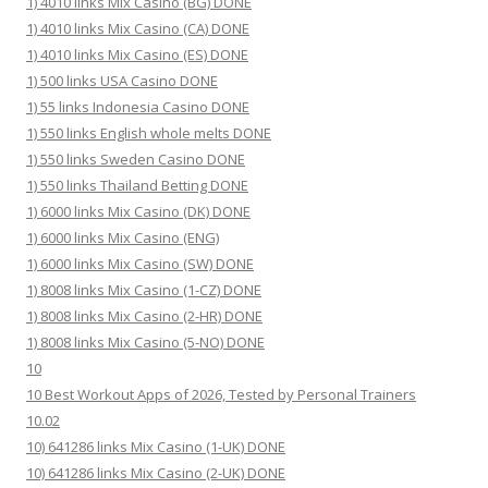
1) 4010 links Mix Casino (BG) DONE
1) 4010 links Mix Casino (CA) DONE
1) 4010 links Mix Casino (ES) DONE
1) 500 links USA Casino DONE
1) 55 links Indonesia Casino DONE
1) 550 links English whole melts DONE
1) 550 links Sweden Casino DONE
1) 550 links Thailand Betting DONE
1) 6000 links Mix Casino (DK) DONE
1) 6000 links Mix Casino (ENG)
1) 6000 links Mix Casino (SW) DONE
1) 8008 links Mix Casino (1-CZ) DONE
1) 8008 links Mix Casino (2-HR) DONE
1) 8008 links Mix Casino (5-NO) DONE
10
10 Best Workout Apps of 2026, Tested by Personal Trainers
10.02
10) 641286 links Mix Casino (1-UK) DONE
10) 641286 links Mix Casino (2-UK) DONE