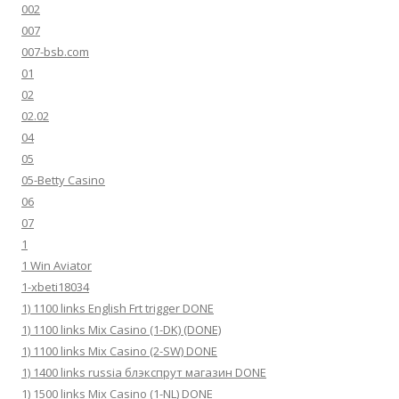
002
007
007-bsb.com
01
02
02.02
04
05
05-Betty Casino
06
07
1
1 Win Aviator
1-xbeti18034
1) 1100 links English Frt trigger DONE
1) 1100 links Mix Casino (1-DK) (DONE)
1) 1100 links Mix Casino (2-SW) DONE
1) 1400 links russia блэкспрут магазин DONE
1) 1500 links Mix Casino (1-NL) DONE