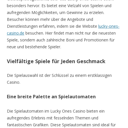
besonders hervor. Es bietet eine Vielzahl von Spielen und
aufregenden Möglichkeiten, um Gewinne zu erzielen.
Besucher können mehr über die Angebote und
Dienstleistungen erfahren, indem sie die Website
lucky-ones-
casino.de
besuchen. Hier findet man nicht nur die neuesten
Spiele, sondern auch zahlreiche Boni und Promotionen für
neue und bestehende Spieler.
Vielfältige Spiele für Jeden Geschmack
Die Spielauswahl ist der Schlüssel zu einem erstklassigen
Casino.
Eine breite Palette an Spielautomaten
Die Spielautomaten im Lucky Ones Casino bieten ein
aufregendes Erlebnis mit fesselnden Themen und
fantastischen Grafiken. Diese Spielautomaten sind ideal für