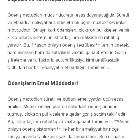
Ödəniş metodları müasir ticarətin əsas dayanacağıdır. Sürətli
və etibarlı əməliyyatlar təmin etmək üçün müxtəlif seçimlər
mövcuddur. Onlayn kart ödənişləri, elektron pul kisələri və bir
kliklə ödəniş sistemləri istifadəçilərə maksimum rahatlıq
yaradır. Bu, **asan onlayn ödəniş təcrübəsi** təmin edərək,
həm alıcıların həm də satıcıların vaxtını qənaət etdirir. Güclü
şifrələmə və iki faktorlu autentifikasiya kimi təhlükəsizlik
tədbirləri hər bir əməliyyatın etibarlılığını təmin edir.
Ödənişlərin Emal Müddətləri
Ödəniş metodları sürətli və etibarlı əməliyyatlar üçün əsas
amildir. Müasir onlayn platformalar kart ödənişlərindən
tutmuş, elektron pul kisələrinə qədər geniş seçim təklif edir.
Bu, istifadəçilərə rahatlıq və vaxta qənaət təmin edir. **Asan
onlayn ödəniş sistemləri** ilə hər bir əməliyyat bir neçə
saniyə ərzində təhlükəsiz şəkildə tamamlanır. Bu cür həllər