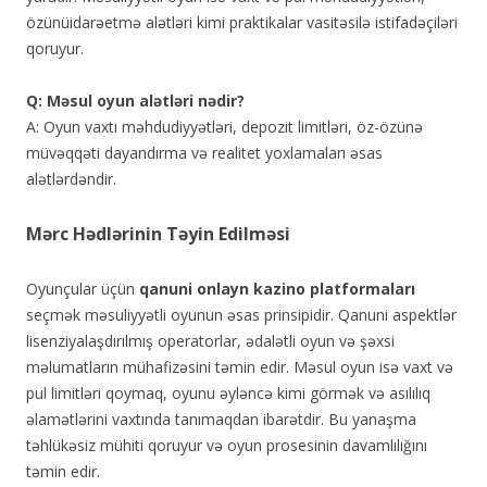
özünüidarəetmə alətləri kimi praktikalar vasitəsilə istifadəçiləri
qoruyur.
Q: Məsul oyun alətləri nədir?
A: Oyun vaxtı məhdudiyyətləri, depozit limitləri, öz-özünə
müvəqqəti dayandırma və realitet yoxlamaları əsas
alətlərdəndir.
Mərc Hədlərinin Təyin Edilməsi
Oyunçular üçün
qanuni onlayn kazino platformaları
seçmək məsuliyyətli oyunun əsas prinsipidir. Qanuni aspektlər
lisenziyalaşdırılmış operatorlar, ədalətli oyun və şəxsi
məlumatların mühafizəsini təmin edir. Məsul oyun isə vaxt və
pul limitləri qoymaq, oyunu əyləncə kimi görmək və asılılıq
əlamətlərini vaxtında tanımaqdan ibarətdir. Bu yanaşma
təhlükəsiz mühiti qoruyur və oyun prosesinin davamlılığını
təmin edir.