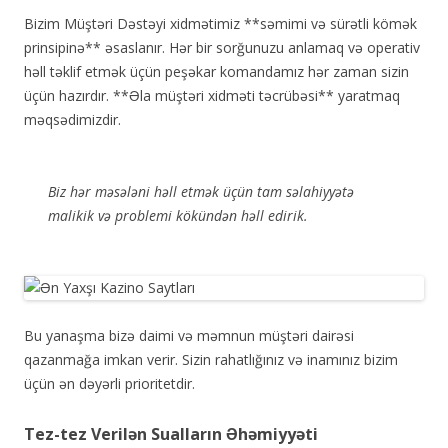
Bizim Müştəri Dəstəyi xidmətimiz **səmimi və sürətli kömək
prinsipinə** əsaslanır. Hər bir sorğunuzu anlamaq və operativ
həll təklif etmək üçün peşəkar komandamız hər zaman sizin
üçün hazırdır. **Əla müştəri xidməti təcrübəsi** yaratmaq
məqsədimizdir.
Biz hər məsələni həll etmək üçün tam səlahiyyətə
malikik və problemi kökündən həll edirik.
Bu yanaşma bizə daimi və məmnun müştəri dairəsi
qazanmağa imkan verir. Sizin rahatlığınız və inamınız bizim
üçün ən dəyərli prioritetdir.
Tez-tez Verilən Sualların Əhəmiyyəti