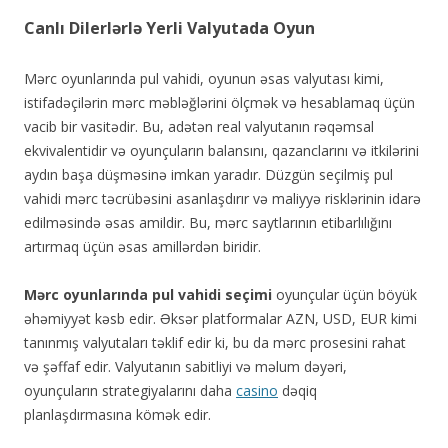
Canlı Dilerlərlə Yerli Valyutada Oyun
Mərc oyunlarında pul vahidi, oyunun əsas valyutası kimi,
istifadəçilərin mərc məbləğlərini ölçmək və hesablamaq üçün
vacib bir vasitədir. Bu, adətən real valyutanın rəqəmsal
ekvivalentidir və oyunçuların balansını, qazanclarını və itkilərini
aydın başa düşməsinə imkan yaradır. Düzgün seçilmiş pul
vahidi mərc təcrübəsini asanlaşdırır və maliyyə risklərinin idarə
edilməsində əsas amildir. Bu, mərc saytlarının etibarlılığını
artırmaq üçün əsas amillərdən biridir.
Mərc oyunlarında pul vahidi seçimi
oyunçular üçün böyük
əhəmiyyət kəsb edir. Əksər platformalar AZN, USD, EUR kimi
tanınmış valyutaları təklif edir ki, bu da mərc prosesini rahat
və şəffaf edir. Valyutanın sabitliyi və məlum dəyəri,
oyunçuların strategiyalarını daha
casino
dəqiq
planlaşdırmasına kömək edir.