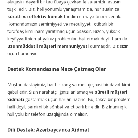
əlaqəsini dəyərli bir təcrübəyə çevirən fəlsəfəmizin əsasını
təşkil edir. Biz, həll yönümlü yanaşmamızla, hər sualınıza
sürətli və effektiv kömək
təqdim etməyə önəm veririk.
Komandamızın səmimiyyəti və məsuliyyəti, etibarlı bir
tərəfdaş kimi inam yaratmaq üçün əsasdır. Bizcə, yüksək
keyfiyyətli xidmət yalnız problemləri həll etmək deyil, həm də
uzunmüddətli müştəri məmnuniyyəti
qurmaqdır. Biz sizin
üçün buradayıq.
Dəstək Komandasına Necə Çatmaq Olar
Müştəri dəstəyimiz, hər bir zəng və mesajı şəxsi bir dəvət kimi
qəbul edir. Sizin narahatçılığınızı anlamaq və
sürətli müştəri
xidməti
göstərmək üçün hər an hazırıq. Bu, təkcə bir problem
həlli deyil, səmimi bir söhbət və etibarlı bir əldir. Biz inanırıq ki,
həll yolu bir telefon uzaqlığında olmalıdır.
Dili Dəstək: Azərbaycanca Xidmət