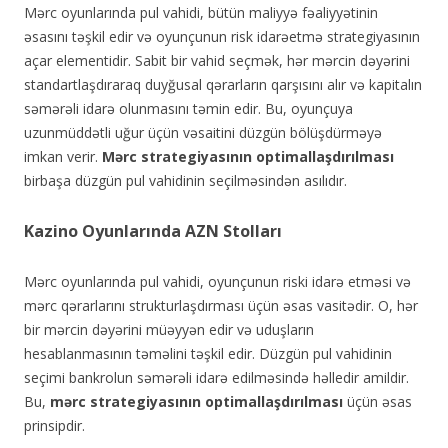
Mərc oyunlarında pul vahidi, bütün maliyyə fəaliyyətinin
əsasını təşkil edir və oyunçunun risk idarəetmə strategiyasının
açar elementidir. Sabit bir vahid seçmək, hər mərcin dəyərini
standartlaşdıraraq duyğusal qərarların qarşısını alır və kapitalın
səmərəli idarə olunmasını təmin edir. Bu, oyunçuya
uzunmüddətli uğur üçün vəsaitini düzgün bölüşdürməyə
imkan verir.
Mərc strategiyasının optimallaşdırılması
birbaşa düzgün pul vahidinin seçilməsindən asılıdır.
Kazino Oyunlarında AZN Stolları
Mərc oyunlarında pul vahidi, oyunçunun riski idarə etməsi və
mərc qərarlarını strukturlaşdırması üçün əsas vasitədir. O, hər
bir mərcin dəyərini müəyyən edir və uduşların
hesablanmasının təməlini təşkil edir. Düzgün pul vahidinin
seçimi bankrolun səmərəli idarə edilməsində həlledir amildir.
Bu,
mərc strategiyasının optimallaşdırılması
üçün əsas
prinsipdir.