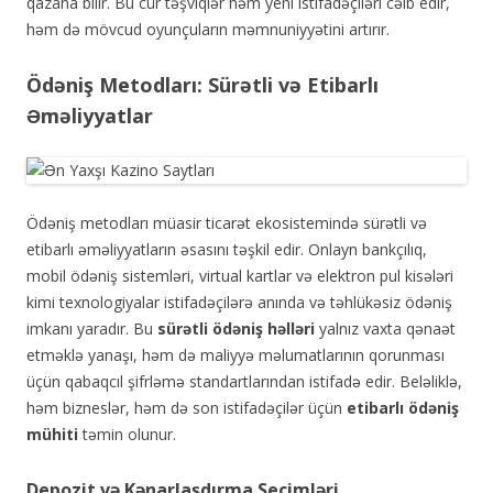
qazana bilir. Bu cür təşviqlər həm yeni istifadəçiləri cəlb edir,
həm də mövcud oyunçuların məmnuniyyətini artırır.
Ödəniş Metodları: Sürətli və Etibarlı
Əməliyyatlar
Ödəniş metodları müasir ticarət ekosistemində sürətli və
etibarlı əməliyyatların əsasını təşkil edir. Onlayn bankçılıq,
mobil ödəniş sistemləri, virtual kartlar və elektron pul kisələri
kimi texnologiyalar istifadəçilərə anında və təhlükəsiz ödəniş
imkanı yaradır. Bu
sürətli ödəniş həlləri
yalnız vaxta qənaət
etməklə yanaşı, həm də maliyyə məlumatlarının qorunması
üçün qabaqcıl şifrləmə standartlarından istifadə edir. Beləliklə,
həm bizneslər, həm də son istifadəçilər üçün
etibarlı ödəniş
mühiti
təmin olunur.
Depozit və Kənarlaşdırma Seçimləri