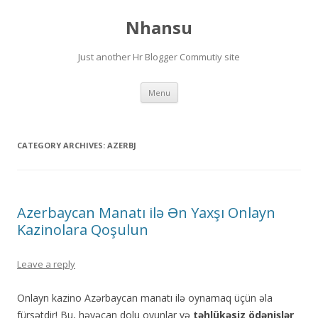
Nhansu
Just another Hr Blogger Commutiy site
Skip to content
Menu
CATEGORY ARCHIVES:
AZERBJ
Azerbaycan Manatı ilə Ən Yaxşı Onlayn
Kazinolara Qoşulun
Leave a reply
Onlayn kazino Azərbaycan manatı ilə oynamaq üçün əla
fürsətdir! Bu, həyəcan dolu oyunlar və
təhlükəsiz ödənişlər