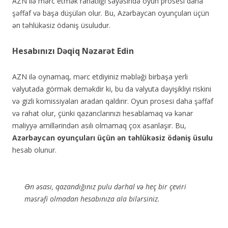
AZN ilə mərc etmək rahatlığı sayəsində oyun prosesi daha
şəffaf və başa düşülən olur. Bu, Azərbaycan oyunçuları üçün
ən təhlükəsiz ödəniş üsuludur.
Hesabınızı Dəqiq Nəzarət Edin
AZN ilə oynamaq, mərc etdiyiniz məbləği birbaşa yerli
valyutada görmək deməkdir ki, bu da valyuta dəyişikliyi riskini
və gizli komissiyaları aradan qaldırır. Oyun prosesi daha şəffaf
və rahat olur, çünki qazanclarınızı hesablamaq və kənar
maliyyə amillərindən asılı olmamaq çox asanlaşır. Bu,
Azərbaycan oyunçuları üçün ən təhlükəsiz ödəniş üsulu
hesab olunur.
Ən əsası, qazandığınız pulu dərhal və heç bir çeviri
məsrəfi olmadan hesabınıza ala bilərsiniz.