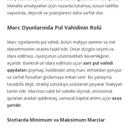
Manatla əməliyyatlar üçün nəzərdə tutulmuş xüsusi təkliflər
sayəsində, depozit və çıxarışlarınız daha sərfəli olur.
Mərc Oyunlarında Pul Vahidinin Rolü
Mərc oyunlarında pul vahidi, bütün maliyyə axınının və risk
idarəetməsinin əsasını təşkil edir. Onun düzgün seçimi və
idarə edilməsi, oyunçunun uzunmüddətli davamlılığının
açarıdır. Bankroll-un idarə edilməsi üçün
sərt pul vahidi
qaydaları
qoymaq, həddindən artıq mərc etməkdən qoruyur
və sərfəli fürsətləri gözləməyə imkan verir. Bu yanaşma,
təsadüfə deyil, strateji üstünlüyə əsaslanan peşəkar fəaliyyəti
təmin edir. Mərcinizi sabit bir vahidlə ölçmək, emosional
qərarları aradan qaldıraraq, səmərəli kapital artımı üçün
əsas
şərtdir
.
Slotlarda Minimum və Maksimum Mərclər