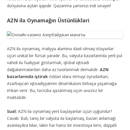
dünyasına açılan qapıdır. Qazanma şansınızı indi sınayın!
AZN ilə Oynamağın Üstünlükləri
AZN ilə oynamaq, maliyyə aləminə daxil olmaq istəyənlər
üçün unikal bir fürsət yaradır. Bu, valyuta bazarlarında yerli pul
vahidi ilə fəaliyyət göstərmək, qlobal iqtisadi
dalğalanmalardan daha az təsirlənmək deməkdir.
AZN
bazarlarında iştirak
riskləri idarə etməyi öyrədərkən,
Azərbaycan iqtisadiyyatının dinamikasını birbaşa yaşamağa
imkan verir. Bu, təcrübə qazanmaq üçün əvəzsiz bir
məktəbdir.
Sual:
AZN ilə oynamaq yeni başlayanlar üçün uyğundur?
Cavab: Bəli, tanış bir valyuta ilə başlamaq, bazarı anlamağı
asanlaşdıra bilər, lakin hər hansı bir investisiya kimi, diqqətli