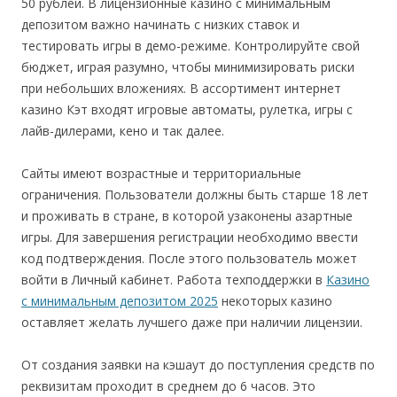
50 рублей. В лицензионные казино с минимальным
депозитом важно начинать с низких ставок и
тестировать игры в демо-режиме. Контролируйте свой
бюджет, играя разумно, чтобы минимизировать риски
при небольших вложениях. В ассортимент интернет
казино Кэт входят игровые автоматы, рулетка, игры с
лайв-дилерами, кено и так далее.
Сайты имеют возрастные и территориальные
ограничения. Пользователи должны быть старше 18 лет
и проживать в стране, в которой узаконены азартные
игры. Для завершения регистрации необходимо ввести
код подтверждения. После этого пользователь может
войти в Личный кабинет. Работа техподдержки в
Казино
с минимальным депозитом 2025
некоторых казино
оставляет желать лучшего даже при наличии лицензии.
От создания заявки на кэшаут до поступления средств по
реквизитам проходит в среднем до 6 часов. Это