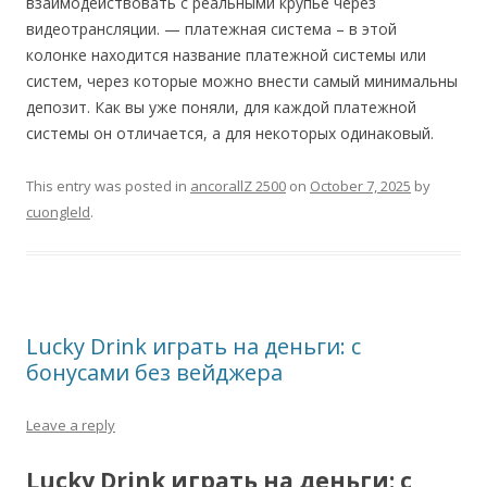
взаимодействовать с реальными крупье через
видеотрансляции. — платежная система – в этой
колонке находится название платежной системы или
систем, через которые можно внести самый минимальны
депозит. Как вы уже поняли, для каждой платежной
системы он отличается, а для некоторых одинаковый.
This entry was posted in
ancorallZ 2500
on
October 7, 2025
by
cuongleld
.
Lucky Drink играть на деньги: с
бонусами без вейджера
Leave a reply
Lucky Drink играть на деньги: с