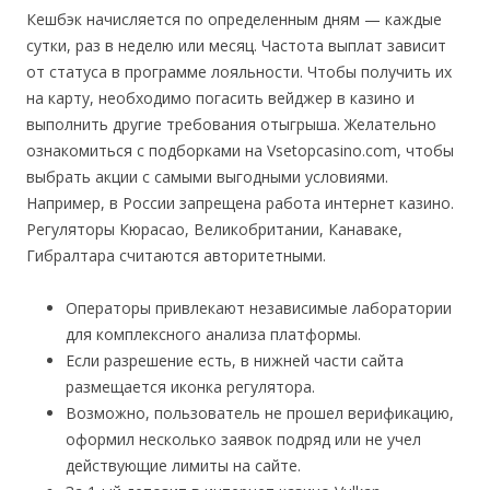
Кешбэк начисляется по определенным дням — каждые
сутки, раз в неделю или месяц. Частота выплат зависит
от статуса в программе лояльности. Чтобы получить их
на карту, необходимо погасить вейджер в казино и
выполнить другие требования отыгрыша. Желательно
ознакомиться с подборками на Vsetopcasino.com, чтобы
выбрать акции с самыми выгодными условиями.
Например, в России запрещена работа интернет казино.
Регуляторы Кюрасао, Великобритании, Канаваке,
Гибралтара считаются авторитетными.
Операторы привлекают независимые лаборатории
для комплексного анализа платформы.
Если разрешение есть, в нижней части сайта
размещается иконка регулятора.
Возможно, пользователь не прошел верификацию,
оформил несколько заявок подряд или не учел
действующие лимиты на сайте.