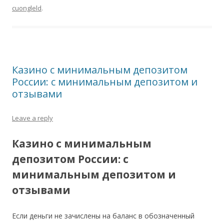
cuongleld
.
Казино с минимальным депозитом
России: с минимальным депозитом и
отзывами
Leave a reply
Казино с минимальным
депозитом России: с
минимальным депозитом и
отзывами
Если деньги не зачислены на баланс в обозначенный