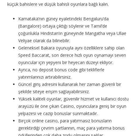
küçük bahislere ve düşük bahisli oyunlara bağlı kalın.
Karnataka’nın güney eyaletindeki Bengaluru’da
(Bangalore) ortaya çıktığı söylenir ve Tamil’de
çoğunlukla Hindistan’ın güneyinde Mangatha veya Ullae
Veliyae olarak da bilinebilir.
Geleneksel Bakara oyunuyla aynı özelliklere sahip olan
Speed Baccarat, son derece hızlı oyun oynamayı seven
oyuncular için yepyeni bir heyecan düzeyi ekliyor.
Ayrıca, no deposit bonus code gibi tekliflerle
yatırımlarınızı artırabilirsiniz.
Güncel giriş adresini kullanarak her zaman güvenli bir
şekilde siteye erişim sağlayabilirsiniz.
Yüksek kaliteli oyunlar, güvenilir hizmet ve kullanıcı dostu
arayüzü ile öne çıkan Casino, oyunculara geniş bir oyun
yelpazesi ve cazip bonuslar sunmaktadır.
Birçok online casino, para yatırmasız bonusların
gerektirdiği çevrim şartlarının, maç para yatırma bonus
ödüllerinden çok daha zorlu olmasını sağlar.