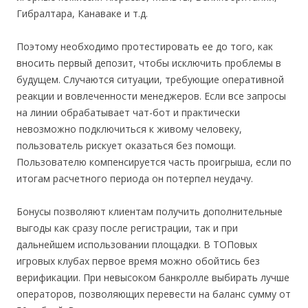
Гибралтара, Канаваке и т.д.
Поэтому необходимо протестировать ее до того, как
вносить первый депозит, чтобы исключить проблемы в
будущем. Случаются ситуации, требующие оперативной
реакции и вовлеченности менеджеров. Если все запросы
на линии обрабатывает чат-бот и практически
невозможно подключиться к живому человеку,
пользователь рискует оказаться без помощи.
Пользователю компенсируется часть проигрыша, если по
итогам расчетного периода он потерпел неудачу.
Бонусы позволяют клиентам получить дополнительные
выгоды как сразу после регистрации, так и при
дальнейшем использовании площадки. В ТОПовых
игровых клубах первое время можно обойтись без
верификации. При невысоком банкролле выбирать лучше
операторов, позволяющих перевести на баланс сумму от