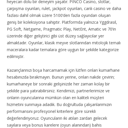
heyecan dolu bir deneyim yaşatır. PINCO Casino, slotlar,
çarpışma oyunları, rulet, jackpot oyunları, canlı casino ve daha
fazlası dahil olmak üzere 5100’den fazla oyundan oluşan
geniş bir koleksiyona sahiptir. Platformda yalnızca Yggdrasil,
PG Soft, Netgame, Pragmatic Play, NetEnt, Amatic ve 70’in
üzerinde diğer geliştirici gibi üst düzey sağlayıcılar yer
almaktadır. Oyunlar, klasik meyve slotlarından mitolojik temalı
maceralara kadar temalara göre uygun bir şekilde kategorize
edilmiştir.
Kazançlarınızı boşa harcamamak için lütfen onları kumarhane
hesabınızda bırakmayın. Bunun yerine, onları nakde çevirin;
kumarhaneye bir sonraki gelişinizde her zaman kolay bir
şekilde para yatırabilirsiniz. Kendimizi, partnerlerimize ve
onların oyuncularına mümkün olan en kaliteli müşteri
hizmetini sunmaya adadık. Bu doğrultuda çalışanlarımızın
performansını profesyonel kriterlere göre sürekli
değerlendiriyoruz. Oyuncuların iki atılan zardan gelecek
sayılara veya bonus karelere (oyun alanından) bahis