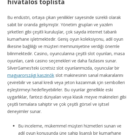
hivatalos toplista
Bu endüstri, ortaya çıkan yenilikler sayesinde sürekli olarak
sabit bir oranda gelişmiştir. Yönetim grupları ve yazılım
şirketleri gibi çeşitli kuruluşlar, çok sayıda internet tabanlı
kumarhane işletmektedir. Geniş oyun koleksiyonu, adil oyun
ilkesine bağlılığı ve müşteri memnuniyetine verdiği önemle
bilinmektedir. Casino, oyuncularına çeşitli slot oyunları, masa
oyunları, canlı casino seçenekleri ve daha fazlasını sunar.
SilverGames’teki ücretsiz slot oyunlarımızda, oyuncular bir
magyarországi kaszinók
slot makinesinin sanal makaralarını
çevirebilir ve sanal kredi veya jeton kazanmak için sembolleri
eşleştirmeyi hedefleyebilirler. Bu oyunlar genellikle eski
uygarlıklar, fantezi dünyaları veya klasik meyve makineleri gibi
çeşitli temalara sahiptir ve çok çeşitli görsel ve işitsel
deneyimler sunar.
Bu inceleme, mükemmel müşteri hizmetleri sunan ve
adil oyun konusunda üne sahip lisanslı bir kumarhane