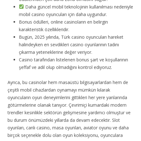
Daha güncel mobil teknolojinin kullanılması nedeniyle
mobil casino oyuncuları için daha uygundur.
Bonus ödülleri, online casinoların en belirgin
karakteristik özellikleridir.
Bugün, 2025 yılında, Türk casino oyuncuları hareket
halindeyken en sevdikleri casino oyunlarının tadını
çıkarma yeteneklerine değer veriyor.
Casino tarafından listelenen bonus şart ve koşullarının
şeffaf ve adil olup olmadığını kontrol ediyoruz.
Ayrıca, bu casinolar hem masaüstü bilgisayarlardan hem de
çeşitli mobil cihazlardan oynamayı mümkün kılarak
oyuncuların oyun deneyimlerini gittikleri her yere yanlarında
götürmelerine olanak tanıyor. Çevrimiçi kumardaki modern
trendler kesinlikle sektörün gelişmesine yardımcı olmuştur ve
bu durum önümüzdeki yıllarda da devam edecektir. Slot
oyunları, canlı casino, masa oyunları, aviator oyunu ve daha
birçok seçenekle dolu olan oyun koleksiyonu, oyunculara