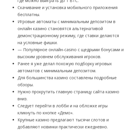
где можно выиграть до 1 BTC.
Скачивание и установка мобильного приложения
бесплатны.
Игровые автоматы с минимальным депозитом в
онлайн казино становятся альтернативой
демонстрационному режиму, где ставки делаются
на условные фишки.
— Популярное онлайн-casino с щедрыми бонусами и
высоким уровнем обслуживания игроков.
Ранее я уже делал похожую подборку игровых
автоматов с минимальным депозитом.
Для большинства казино составлены подробные
обзоры.
Нужно прокрутить главную страницу сайта казино
вниз.
Следует перейти в лобби и на обложке игры
кликнуть по кнопке «Демо».
Крупные казино предлагают тысячи слотов и
добавляют новинки практически ежедневно.