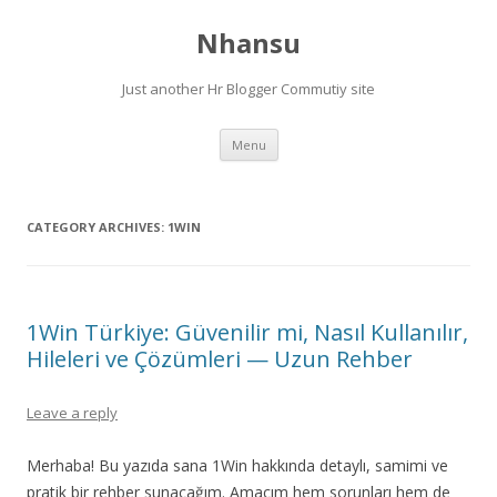
Nhansu
Just another Hr Blogger Commutiy site
Skip to content
Menu
CATEGORY ARCHIVES:
1WIN
1Win Türkiye: Güvenilir mi, Nasıl Kullanılır,
Hileleri ve Çözümleri — Uzun Rehber
Leave a reply
Merhaba! Bu yazıda sana 1Win hakkında detaylı, samimi ve
pratik bir rehber sunacağım. Amacım hem sorunları hem de