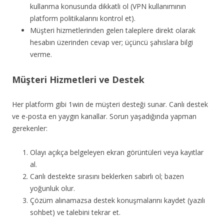
kullanma konusunda dikkatli ol (VPN kullanımının
platform politikalarını kontrol et).
Müşteri hizmetlerinden gelen taleplere direkt olarak
hesabın üzerinden cevap ver; üçüncü şahıslara bilgi
verme.
Müşteri Hizmetleri ve Destek
Her platform gibi 1win de müşteri desteği sunar. Canlı destek
ve e-posta en yaygın kanallar. Sorun yaşadığında yapman
gerekenler:
Olayı açıkça belgeleyen ekran görüntüleri veya kayıtlar
al.
Canlı destekte sırasını beklerken sabırlı ol; bazen
yoğunluk olur.
Çözüm alınamazsa destek konuşmalarını kaydet (yazılı
sohbet) ve talebini tekrar et.