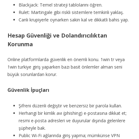
Blackjack: Temel strateji tablolarını öğren.
Rulet: Martingale gibi riskli sistemlere temkinli yaklaş.
Canlı krupiyerle oynarken sakin kal ve dikkatli bahis yap.
Hesap Güvenliği ve Dolandırıcılıktan
Korunma
Online platformlarda güvenlik en önemli konu. 1win tr veya
1win turkiye giriş yaparken bazı basit önlemler alman seni
büyük sorunlardan korur.
Güvenlik İpuçları
Şifreni düzenli değiştir ve benzersiz bir parola kullan.
Herhangi bir kimlik avı (phishing) e-postasına dikkat et;
resmi e-posta adresleri ve duyurular dışında gelenlere
şüpheyle bak.
Public Wi-Fi ağlarında giriş yapma; mümkünse VPN