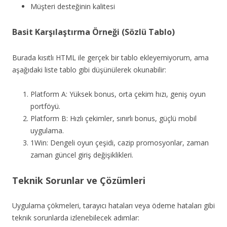
Müşteri desteğinin kalitesi
Basit Karşılaştırma Örneği (Sözlü Tablo)
Burada kısıtlı HTML ile gerçek bir tablo ekleyemiyorum, ama
aşağıdaki liste tablo gibi düşünülerek okunabilir:
Platform A: Yüksek bonus, orta çekim hızı, geniş oyun
portföyü.
Platform B: Hızlı çekimler, sınırlı bonus, güçlü mobil
uygulama.
1Win: Dengeli oyun çeşidi, cazip promosyonlar, zaman
zaman güncel giriş değişiklikleri.
Teknik Sorunlar ve Çözümleri
Uygulama çökmeleri, tarayıcı hataları veya ödeme hataları gibi
teknik sorunlarda izlenebilecek adımlar: