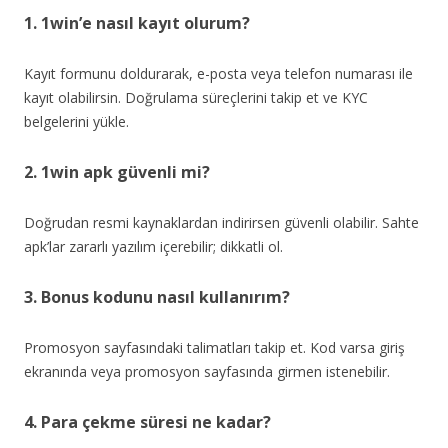
1. 1win’e nasıl kayıt olurum?
Kayıt formunu doldurarak, e-posta veya telefon numarası ile
kayıt olabilirsin. Doğrulama süreçlerini takip et ve KYC
belgelerini yükle.
2. 1win apk güvenli mi?
Doğrudan resmi kaynaklardan indirirsen güvenli olabilir. Sahte
apk’lar zararlı yazılım içerebilir; dikkatli ol.
3. Bonus kodunu nasıl kullanırım?
Promosyon sayfasındaki talimatları takip et. Kod varsa giriş
ekranında veya promosyon sayfasında girmen istenebilir.
4. Para çekme süresi ne kadar?