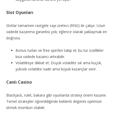
Slot Oyunları
Slotlar tamamen rastgele sayı üreteci (RNG) ile çalışır. Uzun
vadede kazanma garantisi yok; eğlence olarak yaklaşmak en
doğrusu.
Bonus turları ve free spin’leri takip et; bu tür özellikler
kısa vadede kazancı artırabilir.
Volatiliteye dikkat et: Düşük volatilite sık ama küçük,
yüksek volatilite nadir ama büyük kazançlar verir.
Canlı Casino
Blackjack, rulet, bakara gibi oyunlarda strateji önem kazanır.
Temel stratejiler öğrenildiğinde beklenti değerini optimize
etmek mümkün olabilir.