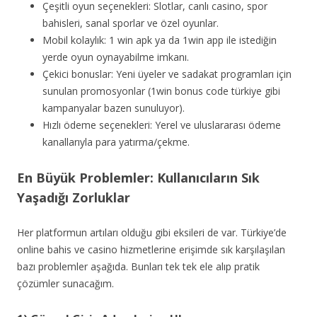
Çeşitli oyun seçenekleri: Slotlar, canlı casino, spor
bahisleri, sanal sporlar ve özel oyunlar.
Mobil kolaylık: 1 win apk ya da 1win app ile istediğin
yerde oyun oynayabilme imkanı.
Çekici bonuslar: Yeni üyeler ve sadakat programları için
sunulan promosyonlar (1win bonus code türkiye gibi
kampanyalar bazen sunuluyor).
Hızlı ödeme seçenekleri: Yerel ve uluslararası ödeme
kanallarıyla para yatırma/çekme.
En Büyük Problemler: Kullanıcıların Sık
Yaşadığı Zorluklar
Her platformun artıları olduğu gibi eksileri de var. Türkiye’de
online bahis ve casino hizmetlerine erişimde sık karşılaşılan
bazı problemler aşağıda. Bunları tek tek ele alıp pratik
çözümler sunacağım.