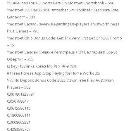
"Guidelines For All Sports Bets On Mostbet Sportsbook – 596
"mostbet 365 Perú 2024 ️: ¿mostbet Um Mostbet? Descubre Este
Ganador" – 300
"mostbet Casino Review Regarding Us-players Trustworthiness
Plus Games – 796
"mostbet Ohio Bonus Code: Get $1k Very First Bet Or $200 Promo
– 15
"mostbet Залози Онлайн Регистрация От България И Бонус
Оферти" – 755
(2 key) 160 links Korea Mix 해외축구중계
#1 Free Fitness App, Stop Paying for Home Workouts
$75 No Deposit Bonus Code 2023 Ozwin Free Play Australian
Players – 568
0,007801328794
0,050798047
0,0615596116
0,1800806111
0,3008005281
0,4283599767