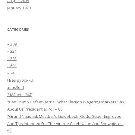
August 2015
January 1970
CATEGORIES
– 209
– 221
– 225
– 691
– 74
! Без рубрики
.mas3d.cl
"188bet – 347
"Can Trump Defeat Harris? What Election Wagering Markets Say
About Us Presidential Poll – 88
"Grand National: Mostbet's Guidebook, Odds, Super Improves
And Tips Intended For The Aintree Celebration And Showpiece –
52