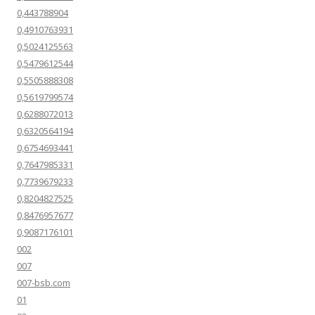
0,443788904
0,4910763931
0,5024125563
0,5479612544
0,5505888308
0,5619799574
0,6288072013
0,6320564194
0,6754693441
0,7647985331
0,7739679233
0,8204827525
0,8476957677
0,9087176101
002
007
007-bsb.com
01