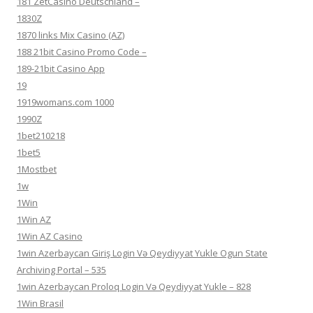
181 ZetCasino Deutschland –
1830Z
1870 links Mix Casino (AZ)
188 21bit Casino Promo Code –
189-21bit Casino App
19
1919womans.com 1000
1990Z
1bet210218
1bet5
1Mostbet
1w
1Win
1Win AZ
1Win AZ Casino
1win Azerbaycan Giriş Login Və Qeydiyyat Yukle Ogun State
Archiving Portal – 535
1win Azerbaycan Proloq Login Və Qeydiyyat Yukle – 828
1Win Brasil