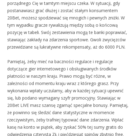
porządnego Cię w tamtym miejscu czeka. W sytuacji, gdy
postanawiasz grać dłużej i zostać stałym konsumentem
20Bet, możesz spodziewać się mnogich i pewnych zniżki. W
tym wypadku gracze rywalizują między sobą o końcową
pozycję w tabeli. Swój zestawienia mogą te banki poprawiać,
stawiając zakłady na zdarzenia sportowe. Gwoli zwycięzców
przewidziane są lukratywne rekompensaty, aż do 6000 PLN.
Pamiętaj, żeby mieć na baczności regulace i regulacje
dotyczące gier internetowego i obsługiwanych środków
płatności w naszym kraju. Prawo mogą być różne, w
zależności od momentu kraju wraz z którego grasz. Przy
wykonania wpłaty uczulamy, aby w każdej sytuacji upewnić
się, lub podano wymagany szyfr promocyjny. Stawiając w
20Bet LIVE masz szansę zgarnąć specjalne bonusy. Pamiętaj,
że powinno się śledzić dane statystyczne w momencie
rzeczywistym, żeby trafniej typować dane zdarzenia. Wpłać
kasę na konto w piątek, aby zyskać 50% tej sumy gratis do
odwiedzenia czterysta ZŁ i pięćdziesiąt spinów zbytnio free.