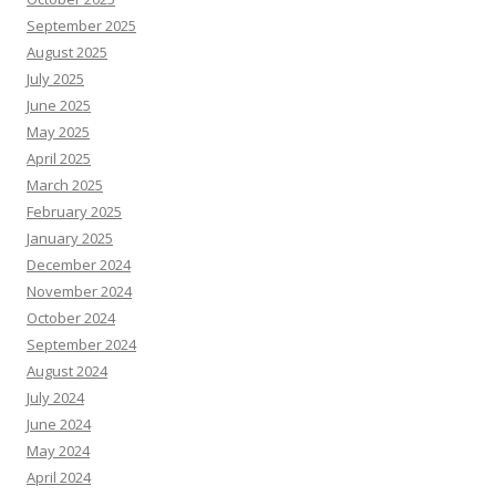
September 2025
August 2025
July 2025
June 2025
May 2025
April 2025
March 2025
February 2025
January 2025
December 2024
November 2024
October 2024
September 2024
August 2024
July 2024
June 2024
May 2024
April 2024