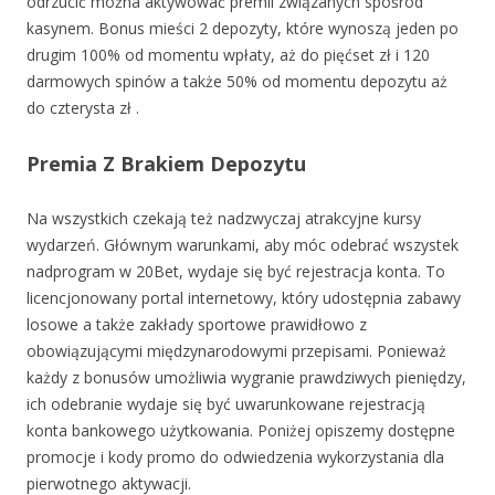
odrzucić można aktywować premii związanych spośród
kasynem. Bonus mieści 2 depozyty, które wynoszą jeden po
drugim 100% od momentu wpłaty, aż do pięćset zł i 120
darmowych spinów a także 50% od momentu depozytu aż
do czterysta zł .
Premia Z Brakiem Depozytu
Na wszystkich czekają też nadzwyczaj atrakcyjne kursy
wydarzeń. Głównym warunkami, aby móc odebrać wszystek
nadprogram w 20Bet, wydaje się być rejestracja konta. To
licencjonowany portal internetowy, który udostępnia zabawy
losowe a także zakłady sportowe prawidłowo z
obowiązującymi międzynarodowymi przepisami. Ponieważ
każdy z bonusów umożliwia wygranie prawdziwych pieniędzy,
ich odebranie wydaje się być uwarunkowane rejestracją
konta bankowego użytkowania. Poniżej opiszemy dostępne
promocje i kody promo do odwiedzenia wykorzystania dla
pierwotnego aktywacji.