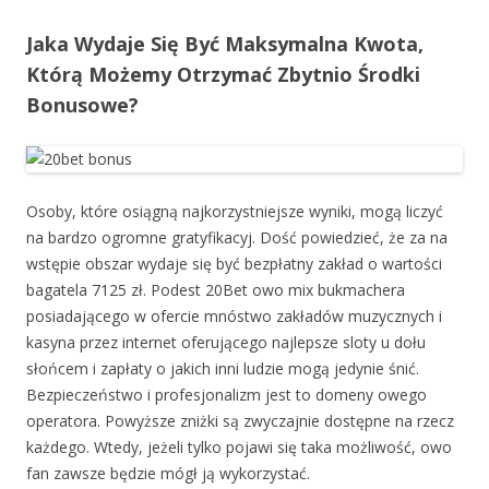
Jaka Wydaje Się Być Maksymalna Kwota,
Którą Możemy Otrzymać Zbytnio Środki
Bonusowe?
Osoby, które osiągną najkorzystniejsze wyniki, mogą liczyć
na bardzo ogromne gratyfikacyj. Dość powiedzieć, że za na
wstępie obszar wydaje się być bezpłatny zakład o wartości
bagatela 7125 zł. Podest 20Bet owo mix bukmachera
posiadającego w ofercie mnóstwo zakładów muzycznych i
kasyna przez internet oferującego najlepsze sloty u dołu
słońcem i zapłaty o jakich inni ludzie mogą jedynie śnić.
Bezpieczeństwo i profesjonalizm jest to domeny owego
operatora. Powyższe zniżki są zwyczajnie dostępne na rzecz
każdego. Wtedy, jeżeli tylko pojawi się taka możliwość, owo
fan zawsze będzie mógł ją wykorzystać.