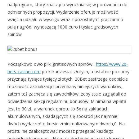
nadprogram, który znacząco wyróżnia się w porównaniu do
odmiennych propozycji. Wydarzenie oferuje możliwość
wzięcia udziału w wyścigu wraz z pozostałymi graczami o
pulę nagród, wynoszącą 1000 euro i tysiąc gratisowych
spinów.
Początkowo owo pliki gratisowych spinów i
https://www.20-
bets-casino.com
po kilkadziesiąt złotych, a ostatnie poziomy
przyznają tysiące tysięcy złotych. 20Bet zastrzega osobiście
możliwość aktualizacji i przemiany niniejszych warunków,
zatem też zachęca się zawodników, żeby stale zaglądali do
odwiedzenia sekcji regulaminu bonusów. Minimalna wpłata
jest to 30 zł, a warunek obrotu to 5x na zakładach
akumulowanych, składających się spośród jak najmniej
dwóch wydarzeń o kursie zminimalizowanym dwóch,0. Na
prostu nie zaakceptować możesz przegapić każdego
pomyślnych promocji, które są dostępne w tymże kasynie.