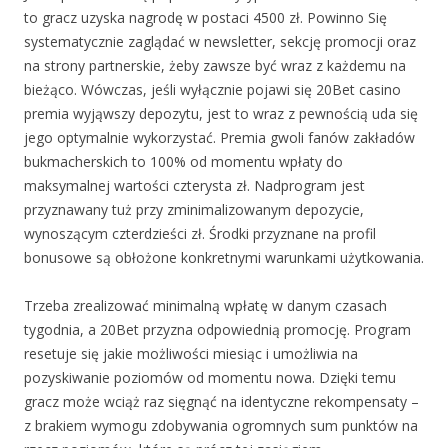
to gracz uzyska nagrodę w postaci 4500 zł. Powinno Się
systematycznie zaglądać w newsletter, sekcję promocji oraz
na strony partnerskie, żeby zawsze być wraz z każdemu na
bieżąco. Wówczas, jeśli wyłącznie pojawi się 20Bet casino
premia wyjąwszy depozytu, jest to wraz z pewnością uda się
jego optymalnie wykorzystać. Premia gwoli fanów zakładów
bukmacherskich to 100% od momentu wpłaty do
maksymalnej wartości czterysta zł. Nadprogram jest
przyznawany tuż przy zminimalizowanym depozycie,
wynoszącym czterdzieści zł. Środki przyznane na profil
bonusowe są obłożone konkretnymi warunkami użytkowania.
Trzeba zrealizować minimalną wpłatę w danym czasach
tygodnia, a 20Bet przyzna odpowiednią promocję. Program
resetuje się jakie możliwości miesiąc i umożliwia na
pozyskiwanie poziomów od momentu nowa. Dzięki temu
gracz może wciąż raz sięgnąć na identyczne rekompensaty –
z brakiem wymogu zdobywania ogromnych sum punktów na