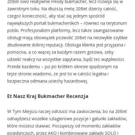
20Bet owo relatywnie młody bukmacher, lecz rozwija się w
zawrotnym toku. Na dłuższą metę 20Bet dzierży całość,
czegoż konieczność, aby stać się jednym spośród
największych portali bukmacherskich – również na terytorium
polski. Profesjonalizm platformy, lecz także zaangażowanie
obsługi mają obowiązek pozwolić 20Bet na niezwykle szybkie
zbudowanie dobrej reputacji. Obsługa klienta jest przyjazna i
pomocna, a co więcej za każdym razem gotowa, żeby
udzielić reakcji na wszystkie zapytania, bądź też wątpliwości.
Przede każdemu – już po krótkim okresie spędzonym na
tejże stronie wiadomo, że jest to w całości legalna i
bezpieczna odmiana uciechy hazardowej.
Et Nasz Kraj Bukmacher Recenzja
W Tym Miejscu raczej odrzucić ma zaskoczenia, bo na 20Bet
odnajdziesz wszelkie szlagierowe pozycje i gatunki zakładów,
które możesz stawiać. Począwszy od momentu zakładów
pojedynczych, przez AKO i kombinowane zakłady SOLO i