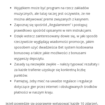
Wyjątkiem może być program na rzecz zakładów
muzycznych, ale tutaj raczej jest oczywiste, że nie
można aktywować premii związanych z kasynem.
Zapoznaj się spośród „Regulaminem” i postępuj
prawidłowo spośród opisanymi w nim instrukcjami.
Dzięki wstecz zainteresowany dowie się, w jaki sposób
rzeczywiście wyglądają wiadomości promocje, jakim
sposobem użyć dwadzieścia Bet system kodowania
bonusowy a także jakie możliwości z bonusami
wyjąwszy depozytu.
Zasady są niezwykle zwykłe – należy typować rezultaty i
za każde trafienie uzyskuje się konkretną liczbę
punktów.
Pamiętaj, żeby mieć na uwadze regulace i regulacje
dotyczące gier przez internet i obsługiwanych środków
płatności w naszym kraju.
Jeżeli powiedzie się poprawnie wytypować każde 10 zdarzeń,