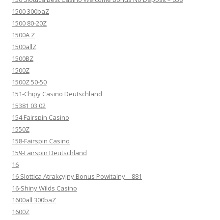
1500 300baZ
1500 80-20Z
1500A Z
1500allZ
1500BZ
1500Z
1500Z 50-50
151-Chipy Casino Deutschland
15381 03.02
154 Fairspin Casino
1550Z
158-Fairspin Casino
159-Fairspin Deutschland
16
16 Slottica Atrakcyjny Bonus Powitalny – 881
16-Shiny Wilds Casino
1600all 300baZ
1600Z