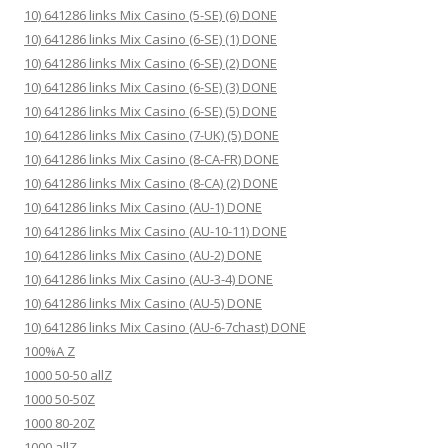
10) 641286 links Mix Casino (5-SE) (6) DONE
10) 641286 links Mix Casino (6-SE) (1) DONE
10) 641286 links Mix Casino (6-SE) (2) DONE
10) 641286 links Mix Casino (6-SE) (3) DONE
10) 641286 links Mix Casino (6-SE) (5) DONE
10) 641286 links Mix Casino (7-UK) (5) DONE
10) 641286 links Mix Casino (8-CA-FR) DONE
10) 641286 links Mix Casino (8-CA) (2) DONE
10) 641286 links Mix Casino (AU-1) DONE
10) 641286 links Mix Casino (AU-10-11) DONE
10) 641286 links Mix Casino (AU-2) DONE
10) 641286 links Mix Casino (AU-3-4) DONE
10) 641286 links Mix Casino (AU-5) DONE
10) 641286 links Mix Casino (AU-6-7chast) DONE
100%A Z
1000 50-50 allZ
1000 50-50Z
1000 80-20Z
1000 allZ