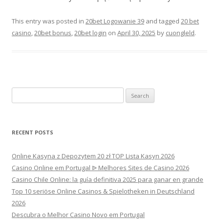
This entry was posted in
20bet Logowanie 39
and tagged
20 bet
casino
,
20bet bonus
,
20bet login
on
April 30, 2025
by
cuongleld
.
Search
for:
RECENT POSTS
Online Kasyna z Depozytem 20 zł TOP Lista Kasyn 2026
Casino Online em Portugal ᐉ Melhores Sites de Casino 2026
Casino Chile Online: la guía definitiva 2025 para ganar en grande
Top 10 seriöse Online Casinos & Spielotheken in Deutschland
2026
Descubra o Melhor Casino Novo em Portugal