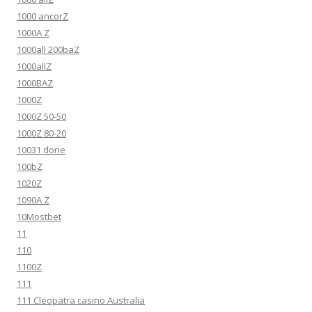
1000 ancorZ
1000A Z
1000all 200baZ
1000allZ
1000BAZ
1000Z
1000Z 50-50
1000Z 80-20
10031 done
100bZ
1020Z
1090A Z
10Mostbet
11
110
1100Z
111
111 Cleopatra casino Australia