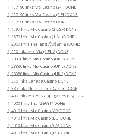
1) 157190 links Mix Casino (2-FI) DONE
1) 157190 links Mix Casino (2-PL) DONE
1) 157190 links Mix Casino DONE
1) 1595 links Mix Casino (2-USA) DONE
1) 1670 links Mix Casino (1-AU) DONE
1) 2000 links Thailand เว็บซื้อหวย (DONE)
1) 220 links Mix Mix (1-ENG) DONE
1) 28380 links Mix Casino (UK-1) DONE
1) 28380 links Mix Casino (UK-2) DONE
1) 28380 links Mix Casino (UK-3) DONE
1) 330 links Canada Casino DONE
1) 385 links Netherlands Casino DONE
1) 400 links Mix APK appsgames (ES) DONE
1) 4000 links Thai บาคาร่า DONE
1) 4010 links Mix Casino (AR) DONE
1) 4010 links Mix Casino (BG) DONE
1) 4010 links Mix Casino (CA) DONE
1) 4010 links Mix Casino (ES) DONE