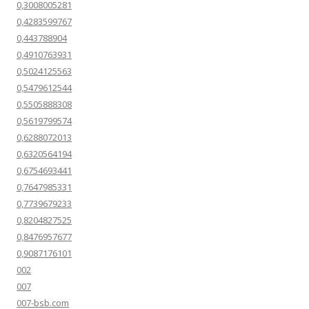
0,3008005281
0,4283599767
0,443788904
0,4910763931
0,5024125563
0,5479612544
0,5505888308
0,5619799574
0,6288072013
0,6320564194
0,6754693441
0,7647985331
0,7739679233
0,8204827525
0,8476957677
0,9087176101
002
007
007-bsb.com