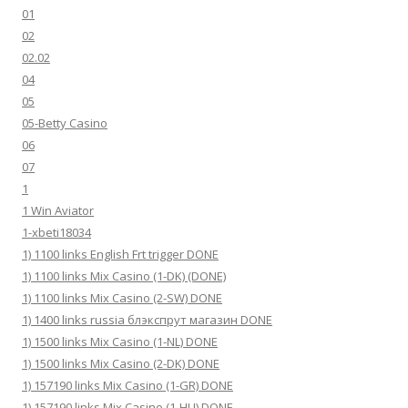
01
02
02.02
04
05
05-Betty Casino
06
07
1
1 Win Aviator
1-xbeti18034
1) 1100 links English Frt trigger DONE
1) 1100 links Mix Casino (1-DK) (DONE)
1) 1100 links Mix Casino (2-SW) DONE
1) 1400 links russia блэкспрут магазин DONE
1) 1500 links Mix Casino (1-NL) DONE
1) 1500 links Mix Casino (2-DK) DONE
1) 157190 links Mix Casino (1-GR) DONE
1) 157190 links Mix Casino (1-HU) DONE