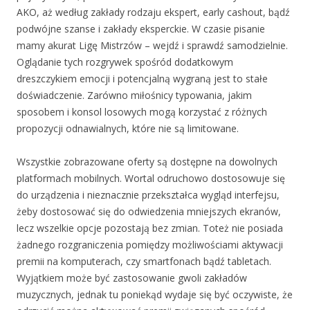
AKO, aż według zakłady rodzaju ekspert, early cashout, bądź
podwójne szanse i zakłady eksperckie. W czasie pisanie
mamy akurat Ligę Mistrzów – wejdź i sprawdź samodzielnie.
Oglądanie tych rozgrywek spośród dodatkowym
dreszczykiem emocji i potencjalną wygraną jest to stałe
doświadczenie. Zarówno miłośnicy typowania, jakim
sposobem i konsol losowych mogą korzystać z różnych
propozycji odnawialnych, które nie są limitowane.
Wszystkie zobrazowane oferty są dostępne na dowolnych
platformach mobilnych. Wortal odruchowo dostosowuje się
do urządzenia i nieznacznie przekształca wygląd interfejsu,
żeby dostosować się do odwiedzenia mniejszych ekranów,
lecz wszelkie opcje pozostają bez zmian. Toteż nie posiada
żadnego rozgraniczenia pomiędzy możliwościami aktywacji
premii na komputerach, czy smartfonach bądź tabletach.
Wyjątkiem może być zastosowanie gwoli zakładów
muzycznych, jednak tu poniekąd wydaje się być oczywiste, że