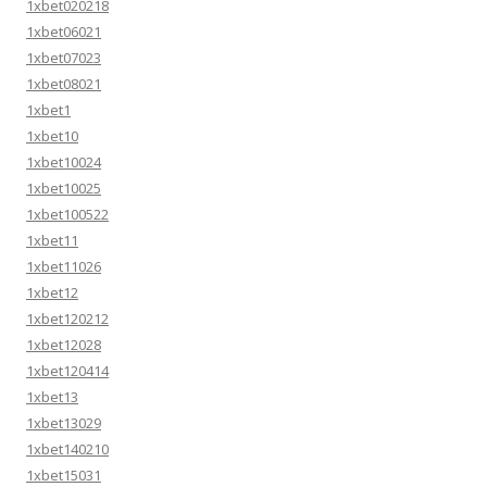
1xbet020218
1xbet06021
1xbet07023
1xbet08021
1xbet1
1xbet10
1xbet10024
1xbet10025
1xbet100522
1xbet11
1xbet11026
1xbet12
1xbet120212
1xbet12028
1xbet120414
1xbet13
1xbet13029
1xbet140210
1xbet15031