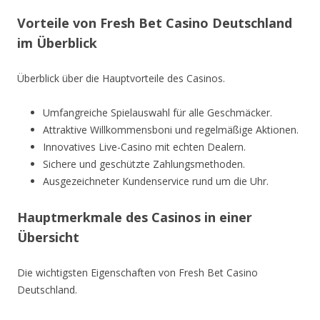
Vorteile von Fresh Bet Casino Deutschland
im Überblick
Überblick über die Hauptvorteile des Casinos.
Umfangreiche Spielauswahl für alle Geschmäcker.
Attraktive Willkommensboni und regelmäßige Aktionen.
Innovatives Live-Casino mit echten Dealern.
Sichere und geschützte Zahlungsmethoden.
Ausgezeichneter Kundenservice rund um die Uhr.
Hauptmerkmale des Casinos in einer
Übersicht
Die wichtigsten Eigenschaften von Fresh Bet Casino
Deutschland.