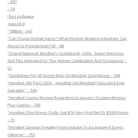
– 691
– 74
! Без рубрики
.mas3d.cl
"188bet – 347
"Can Trump Defeat Harris? What Election Wagering Markets Say
About Us Presidential Poll – 88
"Grand National: Mostbet's Guidebook, Odds, Super Improves
And Tips Intended For The Aintree Celebration And Showpiece –
52
"Guidelines For All Sports Bets On Mostbet Sportsbook – 596
"mostbet 365 Perú 2024 ️: ¿mostbet Um Mostbet? Descubre Este
Ganador" – 300
"mostbet Casino Review Regarding Us-players Trustworthiness
Plus Games – 796
"mostbet Ohio Bonus Code: Get $1k Very First Bet Or $200 Promo
– 15
"mostbet Залози Онлайн Регистрация От България И Бонус
Оферти" – 755