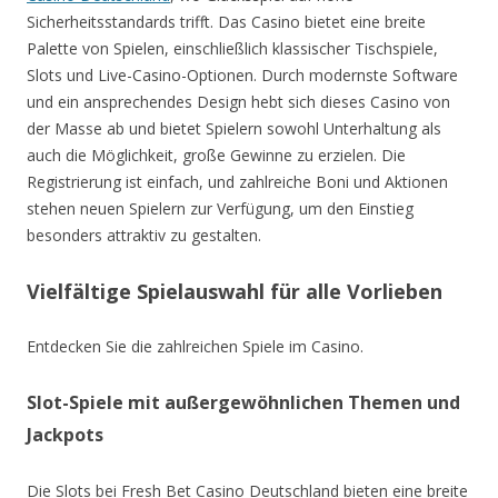
Sicherheitsstandards trifft. Das Casino bietet eine breite
Palette von Spielen, einschließlich klassischer Tischspiele,
Slots und Live-Casino-Optionen. Durch modernste Software
und ein ansprechendes Design hebt sich dieses Casino von
der Masse ab und bietet Spielern sowohl Unterhaltung als
auch die Möglichkeit, große Gewinne zu erzielen. Die
Registrierung ist einfach, und zahlreiche Boni und Aktionen
stehen neuen Spielern zur Verfügung, um den Einstieg
besonders attraktiv zu gestalten.
Vielfältige Spielauswahl für alle Vorlieben
Entdecken Sie die zahlreichen Spiele im Casino.
Slot-Spiele mit außergewöhnlichen Themen und
Jackpots
Die Slots bei Fresh Bet Casino Deutschland bieten eine breite