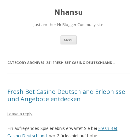
Nhansu
Just another Hr Blogger Commutiy site
Skip to content
Menu
CATEGORY ARCHIVES:
241 FRESH BET CASINO DEUTSCHLAND –
Fresh Bet Casino Deutschland Erlebnisse
und Angebote entdecken
Leave a reply
Ein aufregendes Spielerlebnis erwartet Sie bei
Fresh Bet
Casino Deutschland
, wo Glücksspiel auf hohe