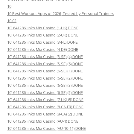
10
10 Best Workout Apps of 2026, Tested by Personal Trainers
10.02
10) 641286 links Mix Casino (1-UK) DONE
10) 641286 links Mix Casino (2-UK) DONE
10) 641286 links Mix Casino (3-NL) DONE
10) 641286 links Mix Casino (4-DE) DONE
10) 641286 links Mix Casino (5-SE) (4) DONE
10) 641286 links Mix Casino (5-SE) (6) DONE
10) 641286 links Mix Casino (6-SE) (1) DONE
10) 641286 links Mix Casino (6-SE) (2) DONE
10) 641286 links Mix Casino (6-SE) (3) DONE
10) 641286 links Mix Casino (6-SE) (5) DONE
10) 641286 links Mix Casino (7-UK) (5) DONE
10) 641286 links Mix Casino (8-CA-FR) DONE
10) 641286 links Mix Casino (8-CA) (2) DONE
10) 641286 links Mix Casino (AU-1) DONE
10) 641286 links Mix Casino (AU-10-11) DONE