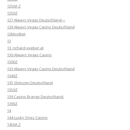
1250A Z
1250Z
127 Always Vegas Deutschland—
129 Always Vegas Casino Deutschland
12Mostbet
13
13. richard-seeber.at
130-Always Vegas Casino
1300Z
133 Always Vegas Casino Deutschland
1340Z
135 Slotozen Deutschland
1350Z
139 Casino Brango Deutschland-
1390Z
14
144-Lucky Ones Casino
1450A Z