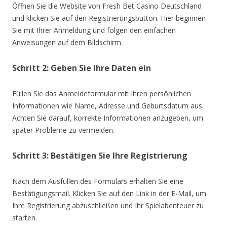
Öffnen Sie die Website von Fresh Bet Casino Deutschland
und klicken Sie auf den Registrierungsbutton. Hier beginnen
Sie mit Ihrer Anmeldung und folgen den einfachen
Anweisungen auf dem Bildschirm.
Schritt 2: Geben Sie Ihre Daten ein
Füllen Sie das Anmeldeformular mit Ihren persönlichen
Informationen wie Name, Adresse und Geburtsdatum aus.
Achten Sie darauf, korrekte Informationen anzugeben, um
später Probleme zu vermeiden.
Schritt 3: Bestätigen Sie Ihre Registrierung
Nach dem Ausfüllen des Formulars erhalten Sie eine
Bestätigungsmail. Klicken Sie auf den Link in der E-Mail, um
Ihre Registrierung abzuschließen und Ihr Spielabenteuer zu
starten.