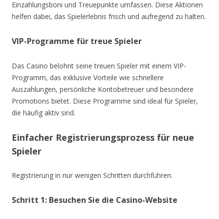
Einzahlungsboni und Treuepunkte umfassen. Diese Aktionen
helfen dabei, das Spielerlebnis frisch und aufregend zu halten.
VIP-Programme für treue Spieler
Das Casino belohnt seine treuen Spieler mit einem VIP-
Programm, das exklusive Vorteile wie schnellere
Auszahlungen, persönliche Kontobetreuer und besondere
Promotions bietet. Diese Programme sind ideal für Spieler,
die häufig aktiv sind.
Einfacher Registrierungsprozess für neue
Spieler
Registrierung in nur wenigen Schritten durchführen.
Schritt 1: Besuchen Sie die Casino-Website