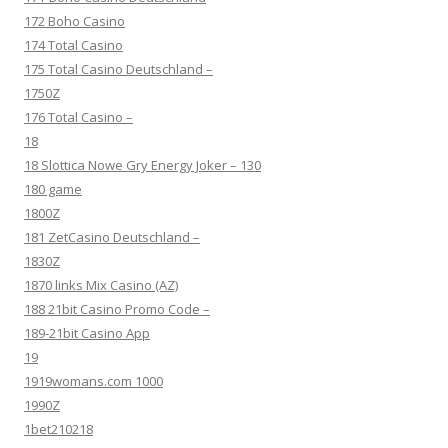
172 Boho Casino
174 Total Casino
175 Total Casino Deutschland –
1750Z
176 Total Casino –
18
18 Slottica Nowe Gry Energy Joker – 130
180 game
1800Z
181 ZetCasino Deutschland –
1830Z
1870 links Mix Casino (AZ)
188 21bit Casino Promo Code –
189-21bit Casino App
19
1919womans.com 1000
1990Z
1bet210218