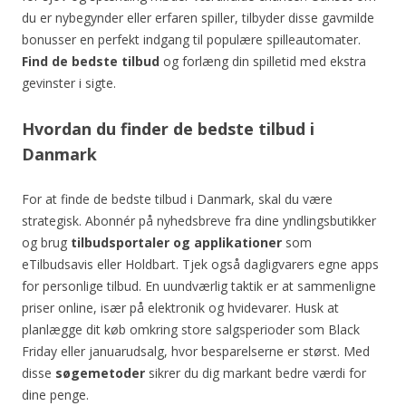
du er nybegynder eller erfaren spiller, tilbyder disse gavmilde
bonusser en perfekt indgang til populære spilleautomater.
Find de bedste tilbud
og forlæng din spilletid med ekstra
gevinster i sigte.
Hvordan du finder de bedste tilbud i
Danmark
For at finde de bedste tilbud i Danmark, skal du være
strategisk. Abonnér på nyhedsbreve fra dine yndlingsbutikker
og brug
tilbudsportaler og applikationer
som
eTilbudsavis eller Holdbart. Tjek også dagligvarers egne apps
for personlige tilbud. En uundværlig taktik er at sammenligne
priser online, især på elektronik og hvidevarer. Husk at
planlægge dit køb omkring store salgsperioder som Black
Friday eller januarudsalg, hvor besparelserne er størst. Med
disse
søgemetoder
sikrer du dig markant bedre værdi for
dine penge.