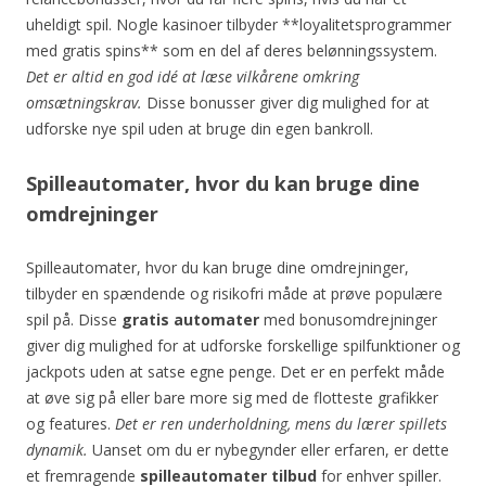
uheldigt spil. Nogle kasinoer tilbyder **loyalitetsprogrammer
med gratis spins** som en del af deres belønningssystem.
Det er altid en god idé at læse vilkårene omkring
omsætningskrav.
Disse bonusser giver dig mulighed for at
udforske nye spil uden at bruge din egen bankroll.
Spilleautomater, hvor du kan bruge dine
omdrejninger
Spilleautomater, hvor du kan bruge dine omdrejninger,
tilbyder en spændende og risikofri måde at prøve populære
spil på. Disse
gratis automater
med bonusomdrejninger
giver dig mulighed for at udforske forskellige spilfunktioner og
jackpots uden at satse egne penge. Det er en perfekt måde
at øve sig på eller bare more sig med de flotteste grafikker
og features.
Det er ren underholdning, mens du lærer spillets
dynamik.
Uanset om du er nybegynder eller erfaren, er dette
et fremragende
spilleautomater tilbud
for enhver spiller.