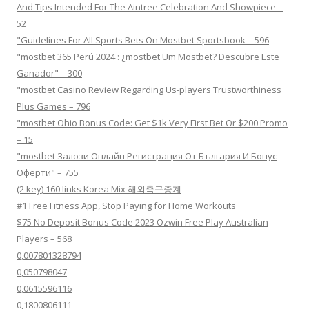
And Tips Intended For The Aintree Celebration And Showpiece –
52
"Guidelines For All Sports Bets On Mostbet Sportsbook – 596
"mostbet 365 Perú 2024 ️: ¿mostbet Um Mostbet? Descubre Este
Ganador" – 300
"mostbet Casino Review Regarding Us-players Trustworthiness
Plus Games – 796
"mostbet Ohio Bonus Code: Get $1k Very First Bet Or $200 Promo
– 15
"mostbet Залози Онлайн Регистрация От България И Бонус
Оферти" – 755
(2 key) 160 links Korea Mix 해외축구중계
#1 Free Fitness App, Stop Paying for Home Workouts
$75 No Deposit Bonus Code 2023 Ozwin Free Play Australian
Players – 568
0,007801328794
0,050798047
0,0615596116
0,1800806111