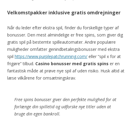
Velkomstpakker inklusive gratis omdrejninger
Når du leder efter ekstra spil, finder du forskellige typer af
bonusser. Den mest almindelige er free spins, som giver dig
gratis spil på bestemte spilleautomater. Andre populære
muligheder omfatter genindbetalingsbonusser med ekstra
spil
https://www.purplepatchrunning.com/
eller “spil x for at
frigøre” tilbud.
Casino bonusser med gratis spins
er en
fantastisk måde at prøve nye spil af uden risiko. Husk altid at
læse vilkårene for omsætningskrav.
Free spins bonusser giver den perfekte mulighed for at
forlænge din spilletid og udforske nye titler uden at
bruge din egen bankroll.