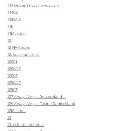
114 Queen88 casino Australia
1140Z
1180A Z
11k
11Mostbet
12
12-NV Casino
12. knallbunt.co.at
1200 i
1200A Z
1200Z
1250A Z
1250Z
127 Always Vegas Deutschland—
129 Always Vegas Casino Deutschland
12Mostbet
13
13. richard-seeber.at