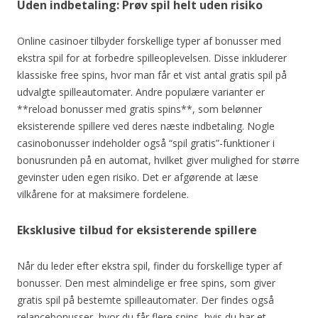
Uden indbetaling: Prøv spil helt uden risiko
Online casinoer tilbyder forskellige typer af bonusser med
ekstra spil for at forbedre spilleoplevelsen. Disse inkluderer
klassiske free spins, hvor man får et vist antal gratis spil på
udvalgte spilleautomater. Andre populære varianter er
**reload bonusser med gratis spins**, som belønner
eksisterende spillere ved deres næste indbetaling. Nogle
casinobonusser indeholder også “spil gratis”-funktioner i
bonusrunden på en automat, hvilket giver mulighed for større
gevinster uden egen risiko. Det er afgørende at læse
vilkårene for at maksimere fordelene.
Eksklusive tilbud for eksisterende spillere
Når du leder efter ekstra spil, finder du forskellige typer af
bonusser. Den mest almindelige er free spins, som giver
gratis spil på bestemte spilleautomater. Der findes også
relancebonusser, hvor du får flere spins, hvis du har et