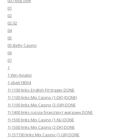
007-bsb.com
01
02
02.02
04
05
05-Betty Casino
06
07
1
1 Win Aviator
1-xbeti18034
1) 1100 links English Frt trigger DONE
1) 1100 links Mix Casino (1-DK) (DONE)
1) 1100 links Mix Casino (2-SW) DONE
1) 1400 links russia блэкспрут магазин DONE
1) 1500 links Mix Casino (1-NL) DONE
1) 1500 links Mix Casino (2-DK) DONE
1) 157190 links Mix Casino (1-GR) DONE