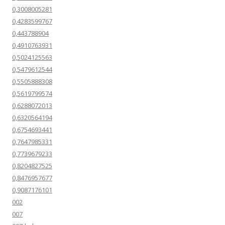
0,3008005281
0,4283599767
0,443788904
0,4910763931
0,5024125563
0,5479612544
0,5505888308
0,5619799574
0,6288072013
0,6320564194
0,6754693441
0,7647985331
0,7739679233
0,8204827525
0,8476957677
0,9087176101
002
007