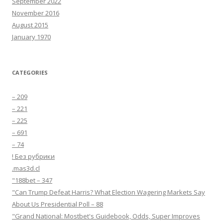
September 2022
November 2016
August 2015
January 1970
CATEGORIES
– 209
– 221
– 225
– 691
– 74
! Без рубрики
.mas3d.cl
"188bet – 347
"Can Trump Defeat Harris? What Election Wagering Markets Say
About Us Presidential Poll – 88
"Grand National: Mostbet's Guidebook, Odds, Super Improves