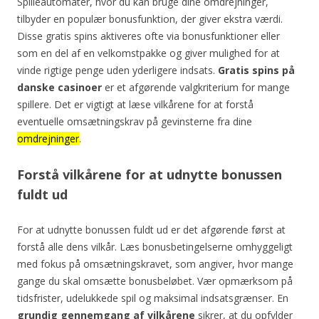
Spilleautomater, hvor du kan bruge dine omdrejninger,
tilbyder en populær bonusfunktion, der giver ekstra værdi.
Disse gratis spins aktiveres ofte via bonusfunktioner eller
som en del af en velkomstpakke og giver mulighed for at
vinde rigtige penge uden yderligere indsats.
Gratis spins på
danske casinoer
er et afgørende valgkriterium for mange
spillere. Det er vigtigt at læse vilkårene for at forstå
eventuelle omsætningskrav på gevinsterne fra dine
omdrejninger
.
Forstå vilkårene for at udnytte bonussen
fuldt ud
For at udnytte bonussen fuldt ud er det afgørende først at
forstå alle dens vilkår. Læs bonusbetingelserne omhyggeligt
med fokus på omsætningskravet, som angiver, hvor mange
gange du skal omsætte bonusbeløbet. Vær opmærksom på
tidsfrister, udelukkede spil og maksimal indsatsgrænser. En
grundig gennemgang af vilkårene
sikrer, at du opfylder