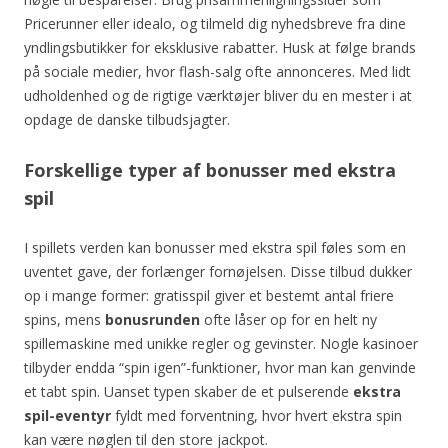
Pricerunner eller idealo, og tilmeld dig nyhedsbreve fra dine
yndlingsbutikker for eksklusive rabatter. Husk at følge brands
på sociale medier, hvor flash-salg ofte annonceres. Med lidt
udholdenhed og de rigtige værktøjer bliver du en mester i at
opdage de danske tilbudsjagter.
Forskellige typer af bonusser med ekstra
spil
I spillets verden kan bonusser med ekstra spil føles som en
uventet gave, der forlænger fornøjelsen. Disse tilbud dukker
op i mange former: gratisspil giver et bestemt antal friere
spins, mens
bonusrunden
ofte låser op for en helt ny
spillemaskine med unikke regler og gevinster. Nogle kasinoer
tilbyder endda “spin igen”-funktioner, hvor man kan genvinde
et tabt spin. Uanset typen skaber de et pulserende
ekstra
spil-eventyr
fyldt med forventning, hvor hvert ekstra spin
kan være nøglen til den store jackpot.