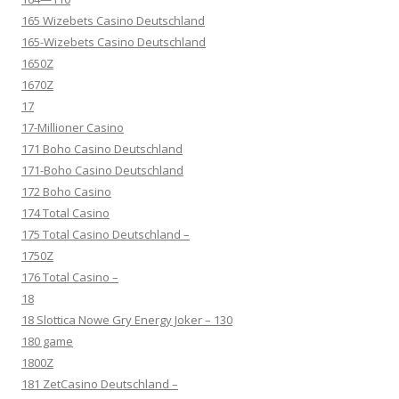
165 Wizebets Casino Deutschland
165-Wizebets Casino Deutschland
1650Z
1670Z
17
17-Millioner Casino
171 Boho Casino Deutschland
171-Boho Casino Deutschland
172 Boho Casino
174 Total Casino
175 Total Casino Deutschland –
1750Z
176 Total Casino –
18
18 Slottica Nowe Gry Energy Joker – 130
180 game
1800Z
181 ZetCasino Deutschland –