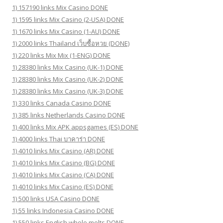
1) 157190 links Mix Casino DONE
1) 1595 links Mix Casino (2-USA) DONE
1) 1670 links Mix Casino (1-AU) DONE
1) 2000 links Thailand เว็บซื้อหวย (DONE)
1) 220 links Mix Mix (1-ENG) DONE
1) 28380 links Mix Casino (UK-1) DONE
1) 28380 links Mix Casino (UK-2) DONE
1) 28380 links Mix Casino (UK-3) DONE
1) 330 links Canada Casino DONE
1) 385 links Netherlands Casino DONE
1) 400 links Mix APK appsgames (ES) DONE
1) 4000 links Thai บาคาร่า DONE
1) 4010 links Mix Casino (AR) DONE
1) 4010 links Mix Casino (BG) DONE
1) 4010 links Mix Casino (CA) DONE
1) 4010 links Mix Casino (ES) DONE
1) 500 links USA Casino DONE
1) 55 links Indonesia Casino DONE
1) 550 links English whole melts DONE