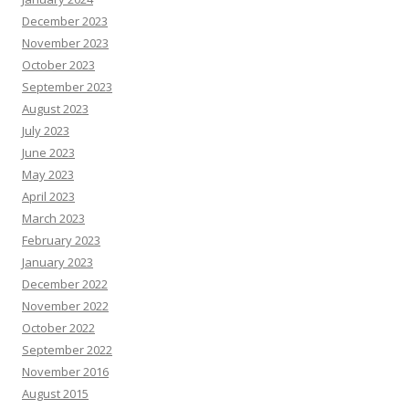
December 2023
November 2023
October 2023
September 2023
August 2023
July 2023
June 2023
May 2023
April 2023
March 2023
February 2023
January 2023
December 2022
November 2022
October 2022
September 2022
November 2016
August 2015