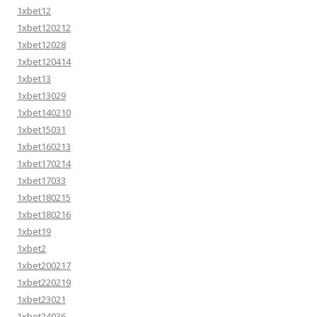
1xbet12
1xbet120212
1xbet12028
1xbet120414
1xbet13
1xbet13029
1xbet140210
1xbet15031
1xbet160213
1xbet170214
1xbet17033
1xbet180215
1xbet180216
1xbet19
1xbet2
1xbet200217
1xbet220219
1xbet23021
1xbet24036