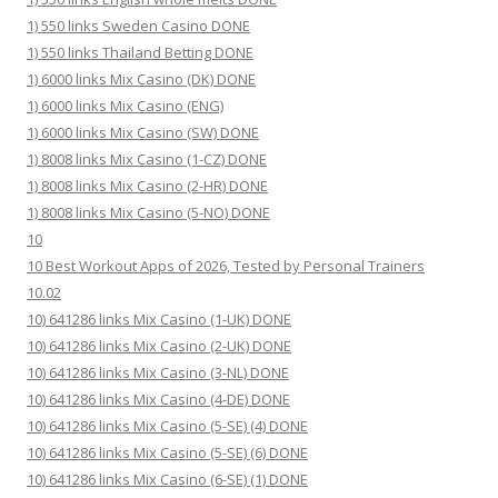
1) 550 links Sweden Casino DONE
1) 550 links Thailand Betting DONE
1) 6000 links Mix Casino (DK) DONE
1) 6000 links Mix Casino (ENG)
1) 6000 links Mix Casino (SW) DONE
1) 8008 links Mix Casino (1-CZ) DONE
1) 8008 links Mix Casino (2-HR) DONE
1) 8008 links Mix Casino (5-NO) DONE
10
10 Best Workout Apps of 2026, Tested by Personal Trainers
10.02
10) 641286 links Mix Casino (1-UK) DONE
10) 641286 links Mix Casino (2-UK) DONE
10) 641286 links Mix Casino (3-NL) DONE
10) 641286 links Mix Casino (4-DE) DONE
10) 641286 links Mix Casino (5-SE) (4) DONE
10) 641286 links Mix Casino (5-SE) (6) DONE
10) 641286 links Mix Casino (6-SE) (1) DONE