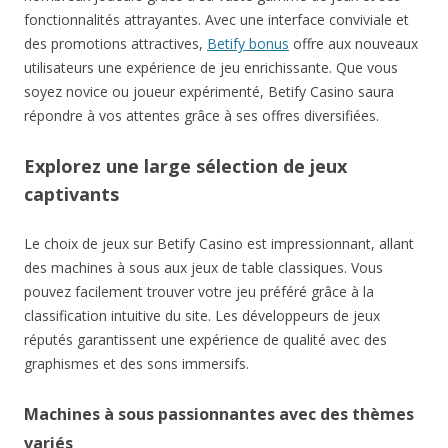
fonctionnalités attrayantes. Avec une interface conviviale et
des promotions attractives,
Betify bonus
offre aux nouveaux
utilisateurs une expérience de jeu enrichissante. Que vous
soyez novice ou joueur expérimenté, Betify Casino saura
répondre à vos attentes grâce à ses offres diversifiées.
Explorez une large sélection de jeux
captivants
Le choix de jeux sur Betify Casino est impressionnant, allant
des machines à sous aux jeux de table classiques. Vous
pouvez facilement trouver votre jeu préféré grâce à la
classification intuitive du site. Les développeurs de jeux
réputés garantissent une expérience de qualité avec des
graphismes et des sons immersifs.
Machines à sous passionnantes avec des thèmes
variés