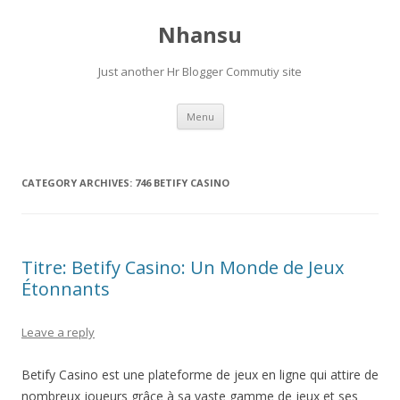
Nhansu
Just another Hr Blogger Commutiy site
Skip to content
Menu
CATEGORY ARCHIVES:
746 BETIFY CASINO
Titre: Betify Casino: Un Monde de Jeux
Étonnants
Leave a reply
Betify Casino est une plateforme de jeux en ligne qui attire de
nombreux joueurs grâce à sa vaste gamme de jeux et ses