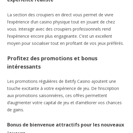
La section des croupiers en direct vous permet de vivre
l’expérience d’un casino physique tout en jouant de chez
vous. Interagir avec des croupiers professionnels rend
l’expérience encore plus engageante. C’est un excellent
moyen pour socialiser tout en profitant de vos jeux préférés.
Profitez des promotions et bonus
intéressants
Les promotions régulières de Betify Casino ajoutent une
touche excitante à votre expérience de jeu. De l’inscription
aux promotions saisonnières, ces offres permettent
d’augmenter votre capital de jeu et d’améliorer vos chances
de gains.
Bonus de bienvenue attractifs pour les nouveaux