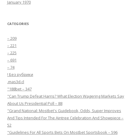
January 1970
CATEGORIES
– 209
– 221
– 225
– 691
– 74
! Без рубрики
.mas3d.cl
"188bet – 347
"Can Trump Defeat Harris? What Election Wagering Markets Say
About Us Presidential Poll – 88
"Grand National: Mostbet's Guidebook, Odds, Super Improves
And Tips Intended For The Aintree Celebration And Showpiece –
52
"Guidelines For All Sports Bets On Mostbet Sportsbook – 596