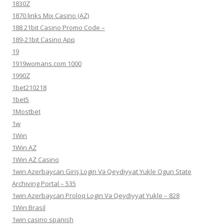
1830Z
1870 links Mix Casino (AZ)
188 21bit Casino Promo Code –
189-21bit Casino App
19
1919womans.com 1000
1990Z
1bet210218
1bet5
1Mostbet
1w
1Win
1Win AZ
1Win AZ Casino
1win Azerbaycan Giriş Login Və Qeydiyyat Yukle Ogun State
Archiving Portal – 535
1win Azerbaycan Proloq Login Və Qeydiyyat Yukle – 828
1Win Brasil
1win casino spanish