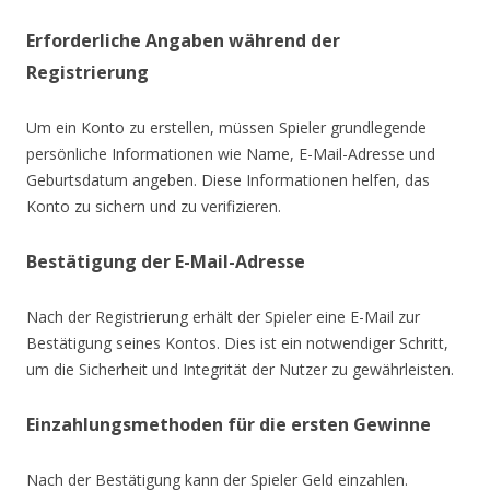
Erforderliche Angaben während der
Registrierung
Um ein Konto zu erstellen, müssen Spieler grundlegende
persönliche Informationen wie Name, E-Mail-Adresse und
Geburtsdatum angeben. Diese Informationen helfen, das
Konto zu sichern und zu verifizieren.
Bestätigung der E-Mail-Adresse
Nach der Registrierung erhält der Spieler eine E-Mail zur
Bestätigung seines Kontos. Dies ist ein notwendiger Schritt,
um die Sicherheit und Integrität der Nutzer zu gewährleisten.
Einzahlungsmethoden für die ersten Gewinne
Nach der Bestätigung kann der Spieler Geld einzahlen.