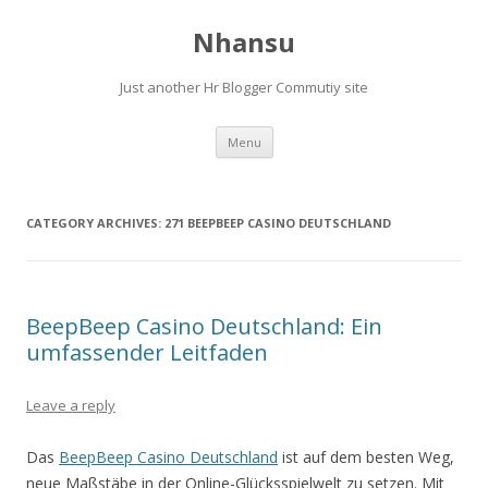
Nhansu
Just another Hr Blogger Commutiy site
Skip to content
Menu
CATEGORY ARCHIVES:
271 BEEPBEEP CASINO DEUTSCHLAND
BeepBeep Casino Deutschland: Ein
umfassender Leitfaden
Leave a reply
Das
BeepBeep Casino Deutschland
ist auf dem besten Weg,
neue Maßstäbe in der Online-Glücksspielwelt zu setzen. Mit