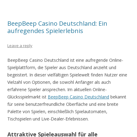
BeepBeep Casino Deutschland: Ein
aufregendes Spielerlebnis
Leave a reply
BeepBeep Casino Deutschland ist eine aufregende Online-
Spielplattform, die Spieler aus Deutschland anzieht und
begeistert. In dieser vielfältigen Spielewelt finden Nutzer eine
Vielzahl von Optionen, die sowohl Anfänger als auch
erfahrene Spieler ansprechen. Im aktuellen Online-
Glücksspielmarkt ist
BeepBeep Casino Deutschland
bekannt
für seine benutzerfreundliche Oberfläche und eine breite
Palette von Spielen, einschließlich Spielautomaten,
Tischspielen und Live-Dealer-Erlebnissen.
Attraktive Spieleauswahl für alle