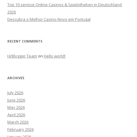
Top 10 seriöse Online Casinos & Spielotheken in Deutschland
2026
Descubra o Melhor Casino Novo em Portugal
RECENT COMMENTS
HrBlogger Team
on
Hello world!
ARCHIVES
July 2026
June 2026
May 2026
April 2026
March 2026
February 2026
January 2026