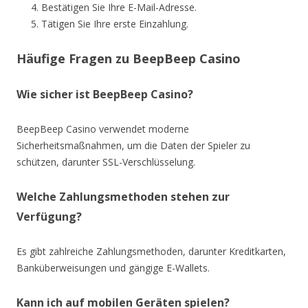
Bestätigen Sie Ihre E-Mail-Adresse.
Tätigen Sie Ihre erste Einzahlung.
Häufige Fragen zu BeepBeep Casino
Wie sicher ist BeepBeep Casino?
BeepBeep Casino verwendet moderne
Sicherheitsmaßnahmen, um die Daten der Spieler zu
schützen, darunter SSL-Verschlüsselung.
Welche Zahlungsmethoden stehen zur
Verfügung?
Es gibt zahlreiche Zahlungsmethoden, darunter Kreditkarten,
Banküberweisungen und gängige E-Wallets.
Kann ich auf mobilen Geräten spielen?