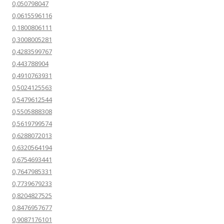
0,050798047
0,0615596116
0,1800806111
0,3008005281
0,4283599767
0,443788904
0,4910763931
0,5024125563
0,5479612544
0,5505888308
0,5619799574
0,6288072013
0,6320564194
0,6754693441
0,7647985331
0,7739679233
0,8204827525
0,8476957677
0,9087176101