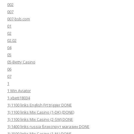
002
007
007-bsb.com
01
02
02.02
04
05
05-Betty Casino
06
07
1
1 Win Aviator
1-xbeti18034
1) 1100 links English Frt trigger DONE
1) 1100 links Mix Casino (1-DK) (DONE)
1) 1100 links Mix Casino (2-SW) DONE
1) 1400 links russia блэкспрут магазин DONE
1) 1500 links Mix Casino (1-NL) DONE