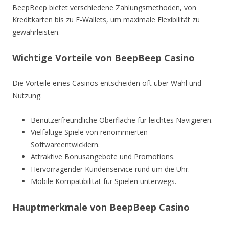
BeepBeep bietet verschiedene Zahlungsmethoden, von
Kreditkarten bis zu E-Wallets, um maximale Flexibilität zu
gewährleisten.
Wichtige Vorteile von BeepBeep Casino
Die Vorteile eines Casinos entscheiden oft über Wahl und
Nutzung.
Benutzerfreundliche Oberfläche für leichtes Navigieren.
Vielfältige Spiele von renommierten
Softwareentwicklern.
Attraktive Bonusangebote und Promotions.
Hervorragender Kundenservice rund um die Uhr.
Mobile Kompatibilität für Spielen unterwegs.
Hauptmerkmale von BeepBeep Casino