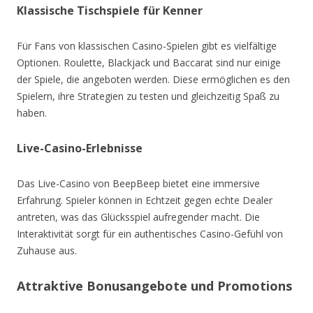
Klassische Tischspiele für Kenner
Für Fans von klassischen Casino-Spielen gibt es vielfältige
Optionen. Roulette, Blackjack und Baccarat sind nur einige
der Spiele, die angeboten werden. Diese ermöglichen es den
Spielern, ihre Strategien zu testen und gleichzeitig Spaß zu
haben.
Live-Casino-Erlebnisse
Das Live-Casino von BeepBeep bietet eine immersive
Erfahrung. Spieler können in Echtzeit gegen echte Dealer
antreten, was das Glücksspiel aufregender macht. Die
Interaktivität sorgt für ein authentisches Casino-Gefühl von
Zuhause aus.
Attraktive Bonusangebote und Promotions