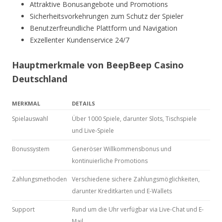
Attraktive Bonusangebote und Promotions
Sicherheitsvorkehrungen zum Schutz der Spieler
Benutzerfreundliche Plattform und Navigation
Exzellenter Kundenservice 24/7
Hauptmerkmale von BeepBeep Casino
Deutschland
MERKMAL
DETAILS
Spielauswahl
Über 1000 Spiele, darunter Slots, Tischspiele
und Live-Spiele
Bonussystem
Generöser Willkommensbonus und
kontinuierliche Promotions
Zahlungsmethoden
Verschiedene sichere Zahlungsmöglichkeiten,
darunter Kreditkarten und E-Wallets
Support
Rund um die Uhr verfügbar via Live-Chat und E-
Mail