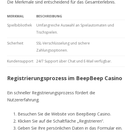
Die Merkmale sind entscheidend für das Gesamterlebnis.
MERKMAL
BESCHREIBUNG
Spielbibliothek
Umfangreiche Auswahl an Spielautomaten und
Tischspielen.
Sicherheit
SSL-Verschlüsselung und sichere
Zahlungsoptionen.
Kundensupport
24/7 Support über Chat und E-Mail verfügbar.
Registrierungsprozess im BeepBeep Casino
Ein schneller Registrierungsprozess fördert die
Nutzererfahrung.
Besuchen Sie die Website von BeepBeep Casino.
Klicken Sie auf die Schaltfläche „Registrieren“.
Geben Sie Ihre persönlichen Daten in das Formular ein.