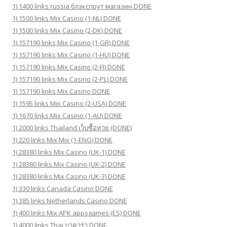
1) 1400 links russia блэкспрут магазин DONE
1) 1500 links Mix Casino (1-NL) DONE
1) 1500 links Mix Casino (2-DK) DONE
1) 157190 links Mix Casino (1-GR) DONE
1) 157190 links Mix Casino (1-HU) DONE
1) 157190 links Mix Casino (2-FI) DONE
1) 157190 links Mix Casino (2-PL) DONE
1) 157190 links Mix Casino DONE
1) 1595 links Mix Casino (2-USA) DONE
1) 1670 links Mix Casino (1-AU) DONE
1) 2000 links Thailand เว็บซื้อหวย (DONE)
1) 220 links Mix Mix (1-ENG) DONE
1) 28380 links Mix Casino (UK-1) DONE
1) 28380 links Mix Casino (UK-2) DONE
1) 28380 links Mix Casino (UK-3) DONE
1) 330 links Canada Casino DONE
1) 385 links Netherlands Casino DONE
1) 400 links Mix APK appsgames (ES) DONE
1) 4000 links Thai บาคาร่า DONE