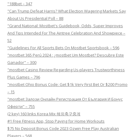
"188bet – 347
"Can Trump Defeat Harris? What Election Wagering Markets Say
About Us Presidential Poll – 88
"Grand National: Mostbet's Guidebook, Odds, Super Improves
And Tips Intended For The Aintree Celebration And Showpiece –
52
"Guidelines For All Sports Bets On Mostbet Sportsbook – 596
"mostbet 365 Perú 2024 ️: ¿mostbet Um Mostbet? Descubre Este
Ganador" – 300
"mostbet Casino Review Regarding Us-players Trustworthiness
Plus Games – 796
"mostbet Ohio Bonus Code: Get $1k Very First Bet Or $200 Promo
– 15
"mostbet Залози Онлайн Регистрация От България И Бонус
Оферти" – 755
(2 key) 160 links Korea Mix 해외축구중계
#1 Free Fitness App, Stop Paying for Home Workouts
$75 No Deposit Bonus Code 2023 Ozwin Free Play Australian
Players – 568