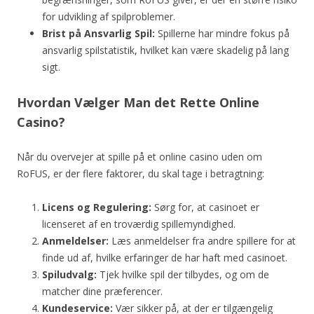
for udvikling af spilproblemer.
Brist på Ansvarlig Spil:
Spillerne har mindre fokus på
ansvarlig spilstatistik, hvilket kan være skadelig på lang
sigt.
Hvordan Vælger Man det Rette Online
Casino?
Når du overvejer at spille på et online casino uden om
RoFUS, er der flere faktorer, du skal tage i betragtning:
Licens og Regulering:
Sørg for, at casinoet er
licenseret af en troværdig spillemyndighed.
Anmeldelser:
Læs anmeldelser fra andre spillere for at
finde ud af, hvilke erfaringer de har haft med casinoet.
Spiludvalg:
Tjek hvilke spil der tilbydes, og om de
matcher dine præferencer.
Kundeservice:
Vær sikker på, at der er tilgængelig