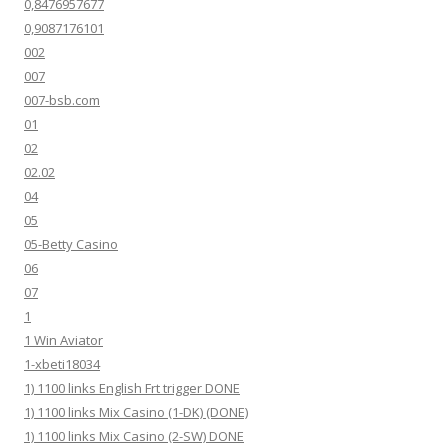
0,8476957677
0,9087176101
002
007
007-bsb.com
01
02
02.02
04
05
05-Betty Casino
06
07
1
1 Win Aviator
1-xbeti18034
1) 1100 links English Frt trigger DONE
1) 1100 links Mix Casino (1-DK) (DONE)
1) 1100 links Mix Casino (2-SW) DONE