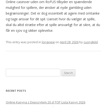
Online casinoer uden om RoFUS tilbyder en spændende
mulighed for spillere, der ønsker at nyde gambling uden
begrænsninger. Det er dog essentielt at agere med omtanke
og tage ansvar for dit spil. Uanset hvor du vælger at spille,
skal du altid stræbe efter at spille ansvarligt for at sikre, at du
får en sjov og sikker oplevelse.
This entry was posted in
longview
on
April 28, 2026
by
cuongleld
.
Search
for:
RECENT POSTS
Online Kasyna z Depozytem 20 zł TOP Lista Kasyn 2026