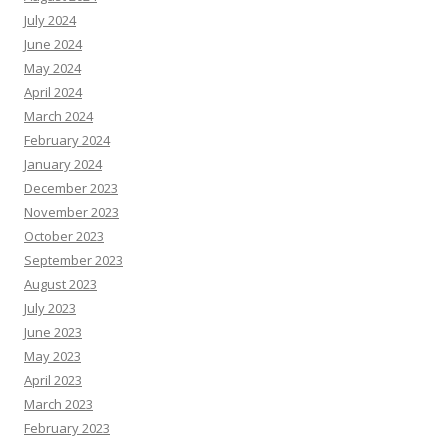
July 2024
June 2024
May 2024
April 2024
March 2024
February 2024
January 2024
December 2023
November 2023
October 2023
September 2023
August 2023
July 2023
June 2023
May 2023
April 2023
March 2023
February 2023