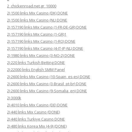
2_chickenroad.net.gr_10000
2) 1500 links Mix Casino (DK) DONE
2) 1500 links Mix Casino (NL) DONE
2) 157190 links Mix Casino (1-FR-DE-GR) DONE
2) 157190 links Mix Casino (1-GR)1
2) 157190 links Mix Casino (1-RO) DONE
2) 157190 links Mix Casino (4-IT-JP-NL) DONE
2) 1980 links Mix Casino (3-NO-2) DONE
2) 220 links Turkish Betting DONE
2) 22000 links English SMM Panel
2) 2600 links Mix Casino (10-Spain_es-es) DONE
2) 2600 links Mix Casino (3-Brasil_pt-br) DONE
2) 2600 links Mix Casino (9-Somalia_en) DONE
2) 3000k
2) 4010 links Mix Casino (DE) DONE
2) 440 links Mix Casino (DONE)
2) 440 links Turkiye Casino DONE
2) 480 links Korea Mix (4-9) (DONE)