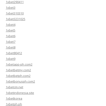
1xbet290411
1xbet3
1xbet310310
1xbet3231025
1xbet4
1xbet5
1xbet6
1xbet7
1xbet8
1xbet80412
1xbet9
1xbetapp-ph.com2
1xbetbetmy.com2
1xbetbetph.com2
1xbetbonusph.com2
1xbetcm.net
1xbetindonesia.site
1xbetkorea
1xbetph.ph