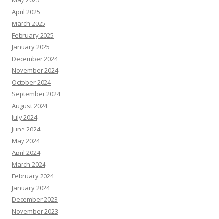
May 2025
April 2025
March 2025
February 2025
January 2025
December 2024
November 2024
October 2024
September 2024
August 2024
July 2024
June 2024
May 2024
April 2024
March 2024
February 2024
January 2024
December 2023
November 2023