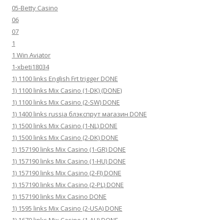
05-Betty Casino
06
07
1
1 Win Aviator
1-xbeti18034
1) 1100 links English Frt trigger DONE
1) 1100 links Mix Casino (1-DK) (DONE)
1) 1100 links Mix Casino (2-SW) DONE
1) 1400 links russia блэкспрут магазин DONE
1) 1500 links Mix Casino (1-NL) DONE
1) 1500 links Mix Casino (2-DK) DONE
1) 157190 links Mix Casino (1-GR) DONE
1) 157190 links Mix Casino (1-HU) DONE
1) 157190 links Mix Casino (2-FI) DONE
1) 157190 links Mix Casino (2-PL) DONE
1) 157190 links Mix Casino DONE
1) 1595 links Mix Casino (2-USA) DONE