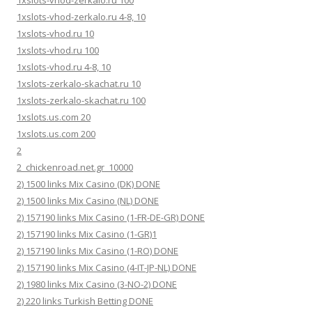
1xslots-vhod-zerkalo.ru 100
1xslots-vhod-zerkalo.ru 4-8, 10
1xslots-vhod.ru 10
1xslots-vhod.ru 100
1xslots-vhod.ru 4-8, 10
1xslots-zerkalo-skachat.ru 10
1xslots-zerkalo-skachat.ru 100
1xslots.us.com 20
1xslots.us.com 200
2
2_chickenroad.net.gr_10000
2) 1500 links Mix Casino (DK) DONE
2) 1500 links Mix Casino (NL) DONE
2) 157190 links Mix Casino (1-FR-DE-GR) DONE
2) 157190 links Mix Casino (1-GR)1
2) 157190 links Mix Casino (1-RO) DONE
2) 157190 links Mix Casino (4-IT-JP-NL) DONE
2) 1980 links Mix Casino (3-NO-2) DONE
2) 220 links Turkish Betting DONE