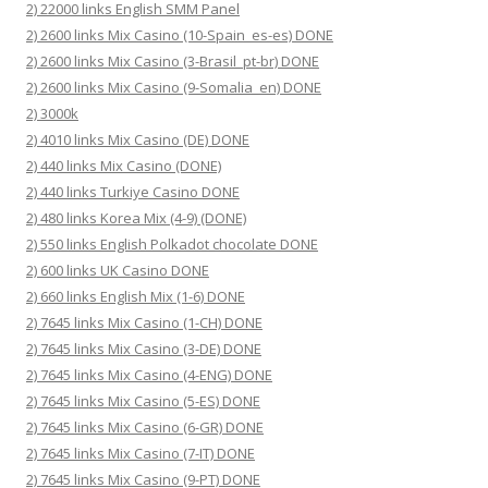
2) 22000 links English SMM Panel
2) 2600 links Mix Casino (10-Spain_es-es) DONE
2) 2600 links Mix Casino (3-Brasil_pt-br) DONE
2) 2600 links Mix Casino (9-Somalia_en) DONE
2) 3000k
2) 4010 links Mix Casino (DE) DONE
2) 440 links Mix Casino (DONE)
2) 440 links Turkiye Casino DONE
2) 480 links Korea Mix (4-9) (DONE)
2) 550 links English Polkadot chocolate DONE
2) 600 links UK Casino DONE
2) 660 links English Mix (1-6) DONE
2) 7645 links Mix Casino (1-CH) DONE
2) 7645 links Mix Casino (3-DE) DONE
2) 7645 links Mix Casino (4-ENG) DONE
2) 7645 links Mix Casino (5-ES) DONE
2) 7645 links Mix Casino (6-GR) DONE
2) 7645 links Mix Casino (7-IT) DONE
2) 7645 links Mix Casino (9-PT) DONE