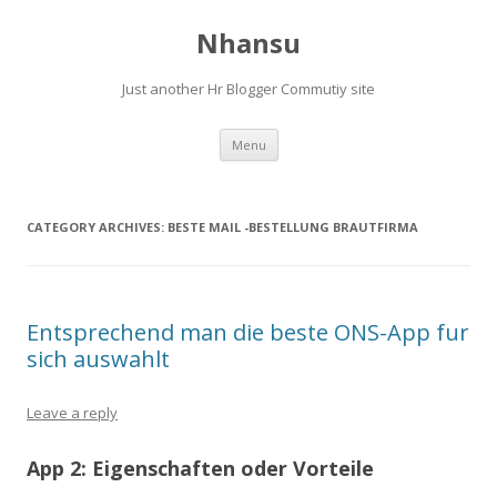
Nhansu
Just another Hr Blogger Commutiy site
Skip to content
Menu
CATEGORY ARCHIVES:
BESTE MAIL -BESTELLUNG BRAUTFIRMA
Entsprechend man die beste ONS-App fur
sich auswahlt
Leave a reply
App 2: Eigenschaften oder Vorteile