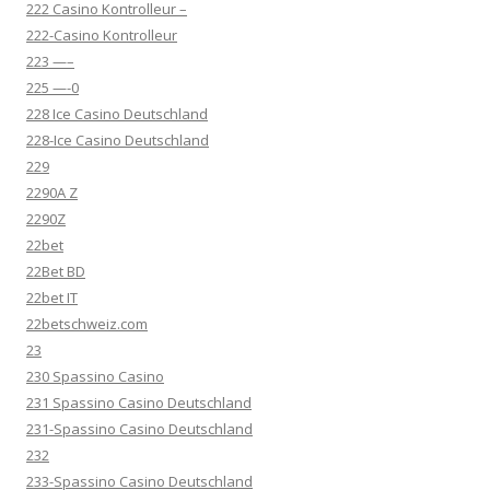
222 Casino Kontrolleur –
222-Casino Kontrolleur
223 —–
225 —-0
228 Ice Casino Deutschland
228-Ice Casino Deutschland
229
2290A Z
2290Z
22bet
22Bet BD
22bet IT
22betschweiz.com
23
230 Spassino Casino
231 Spassino Casino Deutschland
231-Spassino Casino Deutschland
232
233-Spassino Casino Deutschland