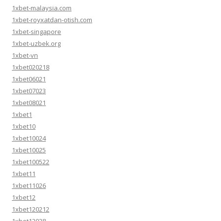
1xbet-malaysia.com
1xbet-royxatdan-otish.com
1xbet-singapore
1xbet-uzbek.org
1xbet-vn
1xbet020218
1xbet06021
1xbet07023
1xbet08021
1xbet1
1xbet10
1xbet10024
1xbet10025
1xbet100522
1xbet11
1xbet11026
1xbet12
1xbet120212