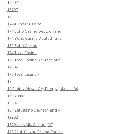
1650Z
1670Z
17
17-Millioner Casino
171 Boho Casino Deutschland
171-Boho Casino Deutschland
172 Boho Casino
174 Total Casino
175 Total Casino Deutschland –
1750Z
176 Total Casino –
18
18 Slottica Nowe Gry Energy Joker – 130
180 game
1800Z
181 ZetCasino Deutschland –
1830Z
1870 links Mix Casino (AZ)
188 21bit Casino Promo Code –